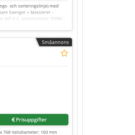
nings- och sorteringslinje) med
rkare Saenger + Massierer -
typ 447-6 C, serienummer 70984 -
 med möjlighet till
m Crjdpszrfkvjfx Aivjf Linjen säljs
Småannons
Begär fler bilder
Prisuppgifter
1 x 768 Valsdiameter: 160 mm