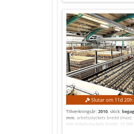
Slutar om
11
d
20
h
Tillverkningsår:
2010
, skick:
bega
mm
, arbetsstyckets bredd (max):
mm Arbetsstyckets bredd: 15 000
plåtbredd: 2 200 mm Maximal ma