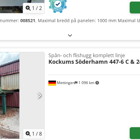
1
/
2
nsnummer:
008521
, Maximal bredd på panelen: 1000 mm Maximal l
Spån- och flishugg komplett linje
Kockums
Söderhamn 447-6 C & 2
Mettingen
1 096 km
1
/
8