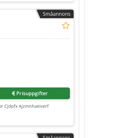
och juridiska skick ("som den är
aktär. Köparen har rätt att
Småannons
askinen på slutdestinationen.
Prisuppgifter
r Cjdpfx Ajzmnhaeiverf
Småannons