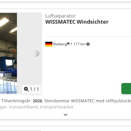
RUSTNING CE-märkning Maskinen säljs och levereras i sitt faktiska 
mentation och tekniska/kommersiella dokument med beskrivande kar
 och ansvarar för installationen, säkringen och användningen av m
Luftseparator
WISSMATEC
Windsichter
Rietberg
1 117 km
Begär fler bilder
1
/
1
, Tillverkningsår:
2026
, Stendammar WISSMATEC med cellhjulslucko
ingar, transportband, transportsnäckor