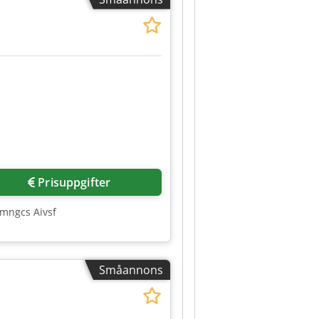
Prisuppgifter
zmngcs Aivsf
Småannons