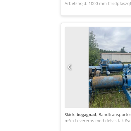
Arbetshöjd: 1000 mm Crsdpfxszqf
Skick:
begagnad
, Bandtransportö
m³/h Levereras med delvis tak öve