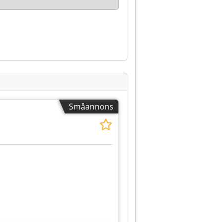
Småannons
Begär fler bilder