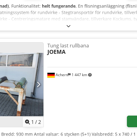
gnad)
, Funktionalitet:
helt fungerande
, En flisningsanläggning (flis
atningssystem för rundvirke - Stegtransportör för rundvirke, tillve
virke - Centreringsmatare med stamvändare, tillverkare Kockums, 
smaskin, tillverkare Kockums, typ 240-12 D - Utmatningstransportör
g (Siemens Simatic Panel) för hela linjen - Max. stamdiameter: 50 c
er ansvar för eventuella defekter.
Tung last rullbana
JOEMA
Achern
1 447 km
1
/
2
Bredd: 930 mm Antal valsar: 6 stycken (5+1) Valsbredd: 5 x 740 / 