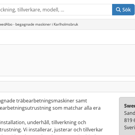
Sök
wedAbo - begagnade maskiner i Karlholmsbruk
agnade träbearbetningsmaskiner samt
Swe
äbearbetningsutrustning som matchar alla era
Sand
819 
nstallation, underhåll, tillverkning och
Sver
ustning. Vi installerar, justerar och tillverkar