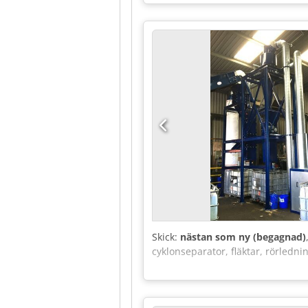
Total anslutningseffekt: 30 kW UT
och visas"), baserat på fotodoku
inspektera varan före avhämtning
Extern referens: 5107
Skick:
nästan som ny (begagnad)
cyklonseparator, fläktar, rörledn