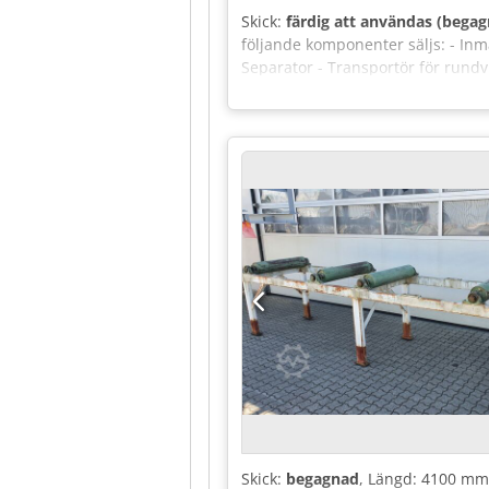
Skick:
färdig att användas (bega
följande komponenter säljs: - Inm
Separator - Transportör för rund
Centreringsanordning för flisning
sidoutmatning - Elskåp och styrnin
utan några som helst garantier ell
Skick:
begagnad
, Längd: 4100 mm 