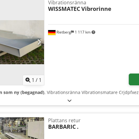
Vibrationsränna
WISSMATEC
Vibrorinne
Rietberg
1 117 km
Begär fler bilder
1
/
1
n som ny (begagnad)
, Vibrationsränna Vibrationsmatare Crjdpfxe
Plattans retur
BARBARIC
.