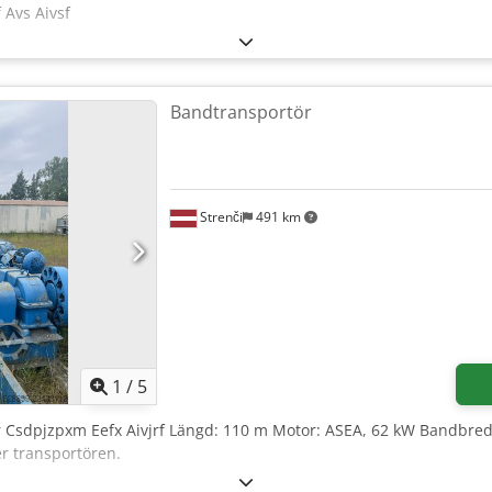
 Avs Aivsf
Bandtransportör
Strenči
491 km
1
/
5
r Csdpjzpxm Eefx Aivjrf Längd: 110 m Motor: ASEA, 62 kW Bandbre
r transportören.