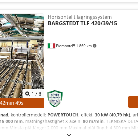
Horisontellt lagringssystem
BARGSTEDT
TLF 420/39/15
Piemonte
1 869 km
1
/
8
42
min
47
s
gnad
, kontrollermodell:
POWERTOUCH
, effekt:
30 kW (40,79 hk)
, a
15 000 mm
, matningshastighet X-axeln:
80 m/min
, TEKNISKA DETAL
 mm Minsta plåtlängd: 2 000 mm Maximal plåtlängd: 4 300 mm Mi
tningshastighet: 80 m/min MASKINENS DETALJER Cjdpfx Aiszmtm