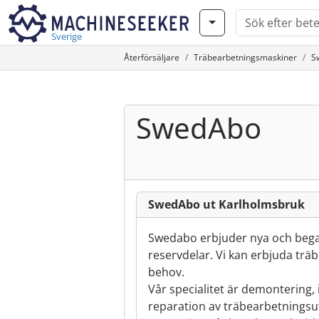
Sverige
Återförsäljare
Träbearbetningsmaskiner
S
SwedAbo
SwedAbo ut Karlholmsbruk
Swedabo erbjuder nya och beg
reservdelar. Vi kan erbjuda tr
behov.
Vår specialitet är demontering, i
reparation av träbearbetningsutr