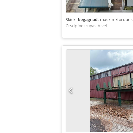
Skick:
begagnad
, maskin-/fordo
Crsdpfxezruyas Aivef