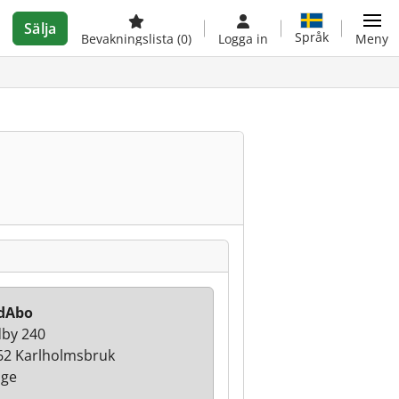
Sälja
Språk
Bevakningslista
(0)
Logga in
Meny
dAbo
by 240
62 Karlholmsbruk
ige