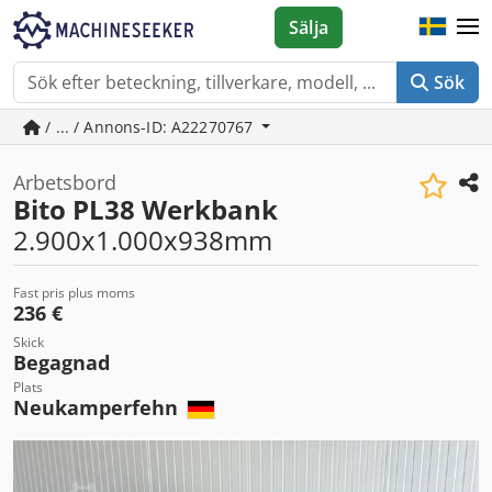
Sälja
Sök
/ ... / Annons-ID: A22270767
Arbetsbord
Bito PL38 Werkbank
2.900x1.000x938mm
Fast pris plus moms
236 €
Skick
Begagnad
Plats
Neukamperfehn