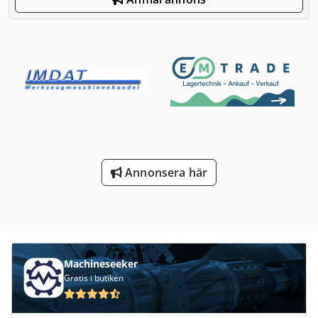
Annonsera här
Machineseeker
Gratis i butiken