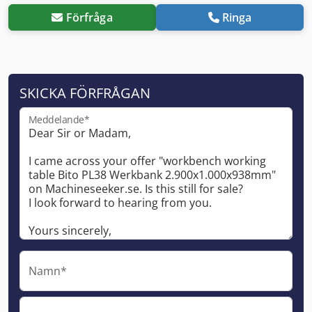
Förfråga
Ringa
SKICKA FÖRFRÅGAN
Meddelande*
Namn*