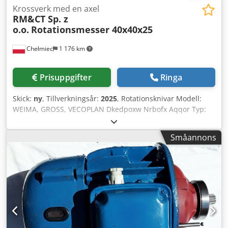
Krossverk med en axel
RM&CT Sp. z
o.o.
Rotationsmesser 40x40x25
Chełmiec
1 176 km
Prisuppgifter
Ringa
Skick:
ny
, Tillverkningsår:
2025
, Rotationsknivar Modell:
WEIMA, GROSS, VECOPLAN Dkedpoxw Nrbofx Aqqor Typ:
WL, WLK, GAZ, VAZ Tillverkningsår: 2025 Nya / Omedelbart
driftklara 1. Kniv 40x40x25 M12 (PC) 2. Kniv 40x40x25 M12
Småannons
(KR) 3. Kniv 40x40x25 M14 (KR) 4. Kniv 40x40x20 M12 (KR) 5.
Kniv 40x40x16 M10 (KR) Vi tillverkar reservknivar och
reservdelar för krossar och shredders. Vänligen ange
knivtyp vid beställning.