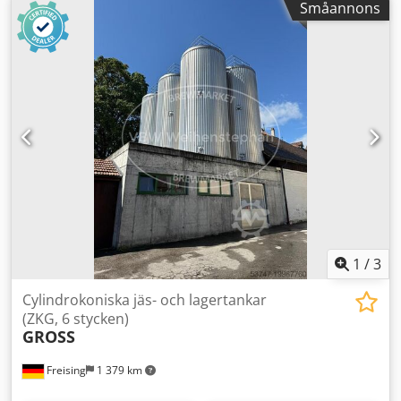
Småannons
säkerhetsventil – vakuumventil 12 tankar, även tillgängliga
individuellt eller i delmängd. Maskintillägg:
Utomhustankar för lagring av vätskor; Tillverkningsår:
1988–1991 Kapacitet: 96 450 l Arbetstryck: 2 bar Längd: ca
12 400 mm Bredd: ca 3 950 mm Höjd: ca 3 950 mm
Material: rostfritt stål 1.4301 Placering: stående
Dksdpfxsvcqnlo Aqqor Grundkonstruktion: kort stående
mantel Utrustning: 12 tankar; Kylning: 1 x konuskylning, 3 x
mantelkylning; svängbar konus; isolering;
rengöringsluftsarmatur med säkerhetsventil;
vakuumventil; temperaturmätning Vikt: 6 220 kg
1
/
3
Cylindrokoniska jäs- och lagertankar
(ZKG, 6 stycken)
GROSS
Freising
1 379 km