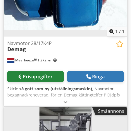
1
/
1
Navmotor 28/17K4P
Demag
Maarheeze
1 272 km
Prisuppgifter
Ringa
Skick:
så gott som ny (utställningsmaskin)
, Navmotor,
begagnad/renoverad, för en Demag kättingtelfer P Djdpfx
Aoh Uqcceqqekr OBS! Vi har mer än 15 000 Demag-delar i
lager. Mer information finns på vår webbplats eller i andra
Småannons
annonser.