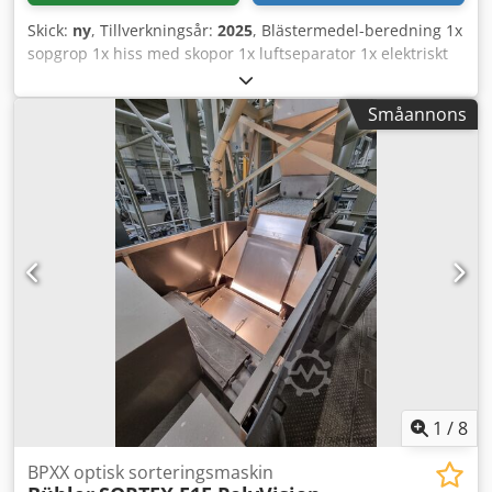
Skick:
ny
, Tillverkningsår:
2025
, Blästermedel-beredning 1x
sopgrop 1x hiss med skopor 1x luftseparator 1x elektriskt
vibrationssikt 1x blästermedelsbunker 1x
tryckblästerutrustning 200l 1x blästerslang,
Småannons
blästermunstycke, dödmansgrepp, styrledning Dodpfsw
Ivvcjx Aqqekr 1x styrskåp Tillvalstillbehör: - Tvärgående
skruvtransportör över hela blästerhallens bredd (även som
extra buffert för flertimmarsblästring) - Utbyggnad till 2
blästermedel: ferritiskt och mineraliskt - Trum-
magnetseparator - Slutsteg för avmagnetisering -
Magnetlåda
1
/
8
BPXX optisk sorteringsmaskin