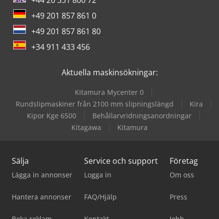
+49 201 857 861 0
+49 201 857 861 80
+34 911 433 456
Aktuella maskinsökningar:
Kitamura Mycenter 0
Rundslipmaskiner från 2100 mm slipningslängd
Kira
Kipor Kge 6500
Behållarvridningsanordningar
Kitagawa
Kitamura
Sälja
Service och support
Företag
Lägga in annonser
Logga in
Om oss
Hantera annonser
FAQ/Hjälp
Press
Boka reklam
Kontakt
Jobb