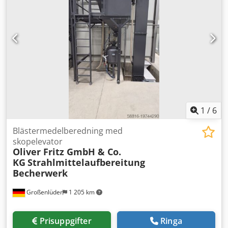
1
/
6
Blästermedelberedning med
skopelevator
Oliver Fritz GmbH & Co.
KG
Strahlmittelaufbereitung
Becherwerk
Großenlüder
1 205 km
Prisuppgifter
Ringa