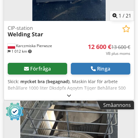
1
/
21
CIP-station
Welding Star
12 600 €
Karczmiska Pierwsze
13 600 €
1 012 km
VB plus moms
Förfråga
Ringa
Skick:
mycket bra (begagnad)
, Maskin klar för arbete
Behållare 1000 liter Dksdpfx Aqoytm Tijqer Behållare 500
liter Stationen användes för att tvätta produktionslinjen för
soppor och majonnäs Se även mina andra annonser
Småannons