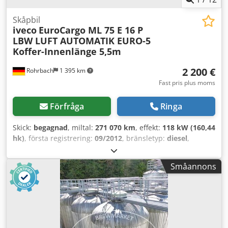
Warstein Tank- och miljöskydd Wozniack Enkerbruch 2
59581 Warstein
Skåpbil
iveco
EuroCargo ML 75 E 16 P
LBW LUFT AUTOMATIK EURO-5
Koffer-Innenlänge 5,5m
2 200 €
Rohrbach
1 395 km
Fast pris plus moms
Förfråga
Ringa
Skick:
begagnad
, miltal:
271 070 km
, effekt:
118 kW (160,44
hk)
, första registrering:
09/2012
, bränsletyp:
diesel
,
tomvikt:
5 000 kg
, maximal lastvikt:
2 490 kg
, totalvikt:
7 490 kg
, axelkonfiguration:
4x2
, hjulbas:
3 690 mm
,
Småannons
bränsle:
diesel
, färg:
gul
, förarhytt:
annan
, växeltyp:
automatisk
, emissionsklass:
Euro 5
, fjädring:
annan
, antal
säten:
2
, total längd:
7 300 mm
, lastutrymmets längd:
5 498 mm
, lastutrymmets bredd:
2 447 mm
,
lastutrymmeshöjd:
2 125 mm
, Tillverkningsår:
2012
,
byggnadshöjd:
3 300 mm
, Utrustning:
ABS, bakgavellyft,