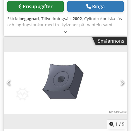
Prisuppgifter
Ringa
Skick:
begagnad
, Tillverkningsår:
2002
, Cylindrokoniska jäs-
och lagringstankar med tre kylzoner på manteln samt
konuskylning. Tankarna är isolerade och klädda. Styckvis
försäljning möjlig. Maskin (tillägg): stående, kylningsbara
Småannons
rostfria trycktankar Djdpfx Aqexbn Eueqskr Bruttovolym: 58
890 l Max. övertryck: 2 bar Driftstemperatur: -10 till 50 °C
Total kylarea: 13,3 m² Längd: 3 370 mm Bredd: 3 370 mm
Höjd: 11 000 mm Material: rostfritt stål Placering: stående
Utrustning: isolering, beklädnad, kylmantlar (3x bälte, 1x
konus)
1
/
5