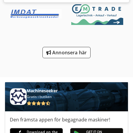
(tillägg): stående, kylningsbara, isolerade rostfria tankar
Bruttovolym: 30 200 l Tryckkapacitet: 0,99 bar Maximal
driftstemperatur: 40 °C Kylarea: 14,45 m² Längd: 2,83 m
Bredd: 2,83 m Höjd: 7,86 m Material: rostfritt stål Dsdpfx
Aqoxbpd Ssqjkr Placering: ställfötter Utrustning: isolering,
tankarmaturer Vikt: 3 150 kg
Annonsera här
Machineseeker
Gratis i butiken
Den främsta appen för begagnade maskiner!