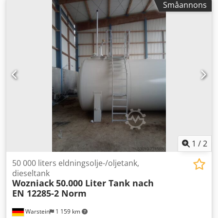
Småannons
1
/
2
50 000 liters eldningsolje-/oljetank,
dieseltank
Wozniack
50.000 Liter Tank nach
EN 12285-2 Norm
Warstein
1 159 km