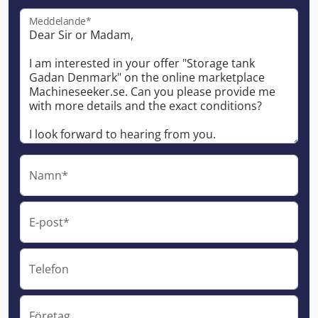
Meddelande*
Namn*
E-post*
Telefon
Företag