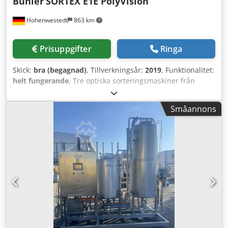
Bühler
SORTEX E1E PolyVision
Hohenwestedt
863 km
Prisuppgifter
Ringa
Skick:
bra (begagnad)
, Tillverkningsår:
2019
, Funktionalitet:
helt fungerande
, Tre optiska sorteringsmaskiner från
Bühler säljes. Dessa är för närvarande fortfarande
integrerade i vår produktion och kan inspekteras på plats.
Småannons
Ombyggnaden är planerad till slutet av augusti 2026.
Dksdpfx Asyrndasqqor All teknisk information finns på
bilderna. Vid ytterligare frågor är du välkommen att
kontakta oss.