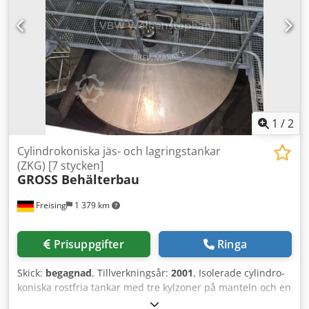
1
/
2
Cylindrokoniska jäs- och lagringstankar
(ZKG) [7 stycken]
GROSS Behälterbau
Freising
1 379 km
Prisuppgifter
Ringa
Skick:
begagnad
, Tillverkningsår:
2001
, Isolerade cylindro-
koniska rostfria tankar med tre kylzoner på manteln och en
kylzon i konen. Tidigare använd som ölkalltank. Maskin