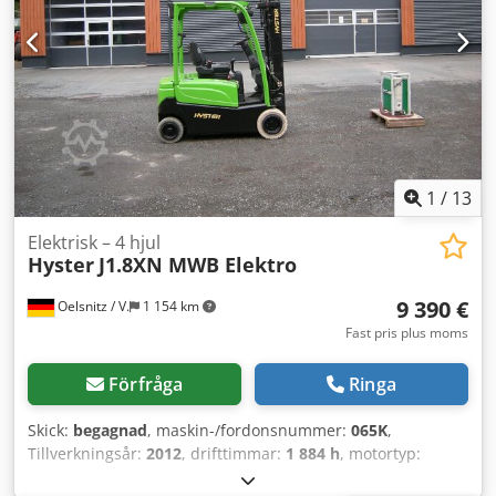
1
/
13
Elektrisk – 4 hjul
Hyster
J1.8XN MWB Elektro
9 390 €
Oelsnitz / V.
1 154 km
Fast pris plus moms
Förfråga
Ringa
Skick:
begagnad
, maskin-/fordonsnummer:
065K
,
Tillverkningsår:
2012
, drifttimmar:
1 884 h
, motortyp:
Elektrisk, tillverkare: Hyster Codpfozca Dgsx Ahzorf