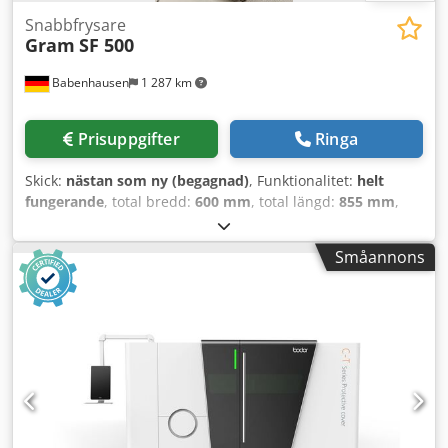
Snabbfrysare
Gram
SF 500
Babenhausen
1 287 km
Prisuppgifter
Ringa
Skick:
nästan som ny (begagnad)
, Funktionalitet:
helt
fungerande
, total bredd:
600 mm
, total längd:
855 mm
,
total höjd:
2 125 mm
, Snabbfrys för bakverk Gram modell:
SF500 G S RA L2 25B för max. 20 plåtar 600 x 400 Digital
Småannons
temperaturvisning från +10 till -30°C Cjdpfxjwyruae Ahzsrf
Energisparsystem EHT Frysskåp, plug-and-play Frys med
köldmedium R 290 A Anslutning 230V Mått: 600 x 855 x
2125 mm, BxDxH Begagnad enhet, rengjord med garanti
och reservdelstjänst Vi har många fler kylaggregat på
lager!