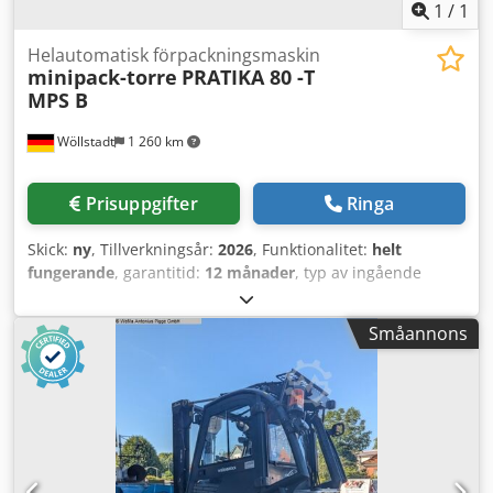
1
/
1
Helautomatisk förpackningsmaskin
minipack-torre
PRATIKA 80 -T
MPS B
Wöllstadt
1 260 km
Prisuppgifter
Ringa
Skick:
ny
, Tillverkningsår:
2026
, Funktionalitet:
helt
fungerande
, garantitid:
12 månader
, typ av ingående
ström:
Luftkonditionering
, produktbredd (max.):
400 mm
,
inspänning:
230 V
, Minipack Pratika 80 MPS Credpfx
Småannons
Ahsyant Rozof Minipack Pratika 80 MPS är en
helautomatisk sidsvets-förpackningsmaskin. Den är
konstruerad för produkter med en maximal höjd på 360
mm och lämpar sig även för mycket långa produkter. –
Helautomatisk sidsvets-förpackningsmaskin (oändlig
sidsvetsning) – Max. produkthöjd: 360 mm –
Produktlängder över 2 m möjliga – Användbar svetshöjd: