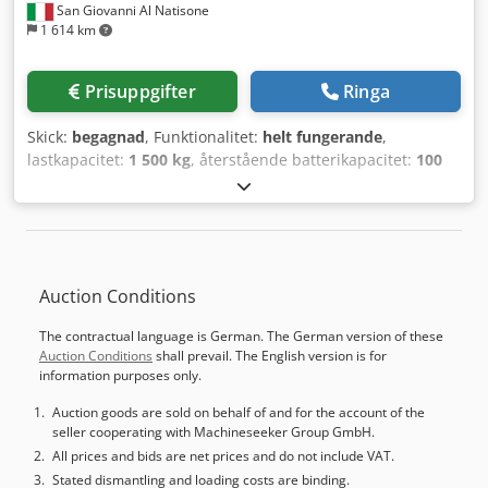
San Giovanni Al Natisone
1 614 km
Prisuppgifter
Ringa
Skick:
begagnad
, Funktionalitet:
helt fungerande
,
lastkapacitet:
1 500 kg
, återstående batterikapacitet:
100
procent
, Utrustning:
CE-märkning
, ELEKTRISK
GAFFELTRUCK STILL MOD. R50/15, 3 HJUL – ENLIGT CE-
NORM – BEGAGNAD MED NY 24V BATTERI - Kapacitet 1 500
kg - Sidoförskjutning - Lyft höjd 3 500 mm - Batteri med 1
800 timmar Csdpfx Asx Rbqrjhzsrf - Komplett med laddare
Auction Conditions
- KOMPLETT MED MANUAL OCH CE-FÖRKLARING
The contractual language is German. The German version of these
Auction Conditions
shall prevail. The English version is for
information purposes only.
Auction goods are sold on behalf of and for the account of the
seller cooperating with Machineseeker Group GmbH.
All prices and bids are net prices and do not include VAT.
Stated dismantling and loading costs are binding.