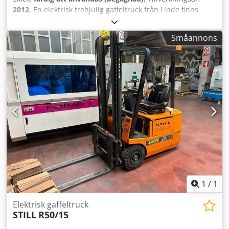
2012
, En elektrisk trehjulig gaffeltruck från Linde finns
tillgänglig. Märkbärighet: 1200 kg, drivtyp: elektrisk,
batterispänning: 24 V, nominell kapacitet: 575–625 Ah,
Småannons
lyfthöjd: 3150 mm, frilyft: 150 mm. Dimensioner L/B/H: ca
2600 mm/1100 mm/2100 mm, vändradie: 1350 mm, vikt: ca
2400 kg, drifttimmar: 954 h. Dokumentation finns. Crodott
Slnspfx Ahzef
1
/
1
Elektrisk gaffeltruck
STILL
R50/15