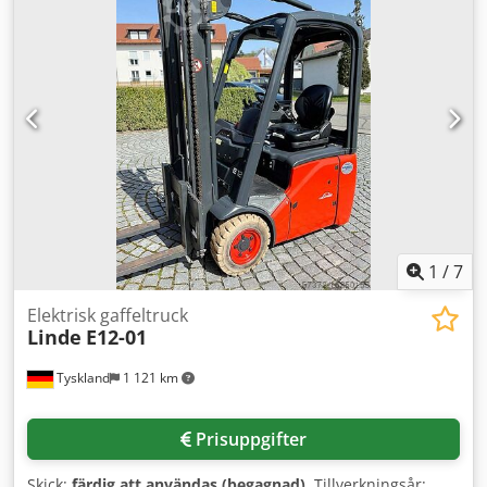
Symrex Ahzerf Fullständig hytt med vindrutetorkare, fasta
dörrar, klimatanläggning, panoramavy, innerbackspegel,
centralt placerat styrsystem, extra hydraulik för 3:e och 4:e
ventilen, 4 arbetsstrålkastare, arbetsstrålkastare med
roterande varningslampa (Blue Spot) i position 7 vid
backning, akustisk varningssignal vid backning avstängbar
kvävgasblåsare Inkluderar hydraulisk svängbar gaffel med
sidoförskjutning (Cascade roterande gaffeladapter, typ
44G-TMS) Förarplatsen är högre, 2 630 mm Kontinuerlig
service via Lindes auktoriserade serviceombud
(serviceavtal) Avlästa driftstimmar: 10 230 timmar
1
/
7
Elektrisk gaffeltruck
Linde
E12-01
Tyskland
1 121 km
Prisuppgifter
Skick:
färdig att användas (begagnad)
, Tillverkningsår: