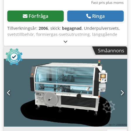
Fast pris plus moms
Förfråga
Ringa
Tillverkningsår:
2006
, skick:
begagnad
, Underpulversvets,
svetstillbehör, formiergas-svetsutrustning, längsgående
svetstralla, chassi, svetstralla, längsgående svetstralla,
svetshalvautomat, svetstralla, skyddsgassvets,
Småannons
längssömssvetssystem, längssömssvetsmaskin,
längssömssvets, Rail Runner - Underpulversvets: utan
strömkälla - Underpulversvets typ: Minisaf 02 - Styrbox
SUBARC 3 - Mellanslangpaket - Tillbehör Crodpsd Nlf Njfx
Ahzsf - Mått: 1200/800/H500 mm - Vikt: 215 kg