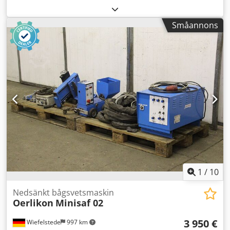
känsligheten och bearbetningseffektiviteten vid hög
Limappliceringsmaskin Tränklein AM500 Tvåvalsad
hastighet.
limmaskin Serienummer: 2535 Arbetsbredd: 500 mm
Småannons
Arbetshastighet: 4 - 20 m/min För kall-lim Online
videoinspektion via WhatsApp - MS Zoom - Telegram Finns
i lager Emskirchen/Nürnberg - Omedelbart tillgänglig - Kan
testas Csdpfx Aoyq S Iyjhzorf
1
/
10
Nedsänkt bågsvetsmaskin
Oerlikon
Minisaf 02
3 950 €
Wiefelstede
997 km