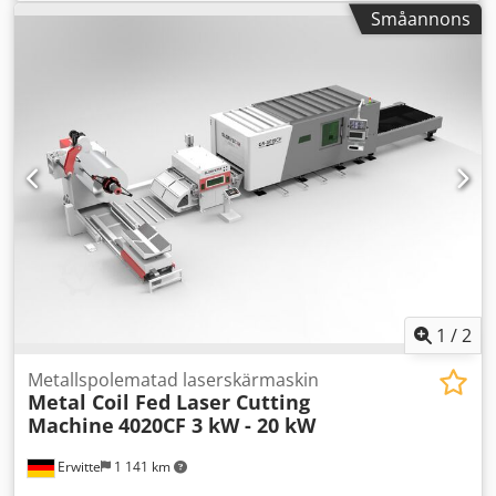
Småannons
1
/
2
Metallspolematad laserskärmaskin
Metal Coil Fed Laser Cutting
Machine
4020CF 3 kW - 20 kW
Erwitte
1 141 km