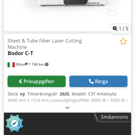
1
/
5
Sheet & Tube Fiber Laser Cutting
Machine
Bodor C-T
Milan
1 748 km
Prisuppgifter
Ringa
Skick:
ny
, Tillverkningsår:
2025
, Modell: C3T Arbetsyta:
3048 mm x 1524 mm Laserutgångseffekt: 6000 W / 3000 W /
2000 W / 1500 W Positioneringsnoggrannhet: ±0,05 mm
Repeterbarhetsnoggrannhet: ±0,03 mm Max.
Småannons
kopplingshastighet: 100 m/min Max. acceleration: 1G 1.
Dubbel automatiskt växlingsbord Snabb växling mellan två
bord ökar effektiviteten avsevärt. Kedjedrivsystemet