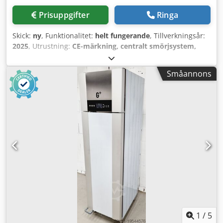
Prisuppgifter
Ringa
Skick:
ny
, Funktionalitet:
helt fungerande
, Tillverkningsår:
2025
, Utrustning:
CE-märkning, centralt smörjsystem,
dammsugning, dokumentation / manual, kylaggregat,
munstycksbytare, nödstopp, rökutsug, säkerhetsljusridå
,
Småannons
Högstyrkt svetsbädd Partionerat rökgassugssystem
Fullautomatiskt smörjningssystem (butter injection system)
Fullautomatisk kapning, materialsparande, hög hastighet
Skäryta: 4000 × 2000 mm X-axel rörelse: 1520 mm Y-axel
rörelse: 4020 mm Z-axel rörelse: 80 mm Max. kombinerad
positioneringshastighet: 170 m/min Acceleration: 2,8 G
Maskindimensioner (L×B×H): 9500 × 2900 × 2380 mm
Upptagen yta: 10500 × 3400 mm Cjdsw A Iiljpfx Ahzerf
Nettovikt: 8500 kg
1
/
5