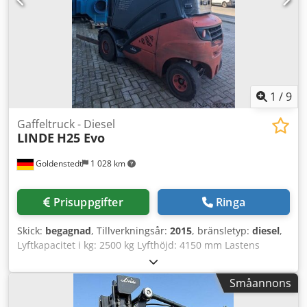
700 mm – Max. filmrulldimensioner: Ø 350 × 800 mm –
Inmatningsbands höjd: 915 mm – Maskinens mått (stängd):
2.785 × 940 × 1.770 mm – Maskinens mått (öppen): 2.785 ×
940 × 2.280 mm – Produktion: upp till 3.000
förpackningar/h (beroende på produkt/film)
1
/
9
Gaffeltruck - Diesel
LINDE
H25 Evo
Goldenstedt
1 028 km
Prisuppgifter
Ringa
Skick:
begagnad
, Tillverkningsår:
2015
, bränsletyp:
diesel
,
Lyftkapacitet i kg: 2500 kg Lyfthöjd: 4150 mm Lastens
tyngdpunkt: 600 mm Fri lyfthöjd: 150 mm Bygghöjd: 2814
mm Gaffellängd: 1200 mm Gaffelbredd: 1150 mm Ramens
Småannons
bredd: 1050 mm Öppningsbredd: 110-1320 mm Utrustad
med LINDE dubbelpedal Superelastiska däck Cedpfjt