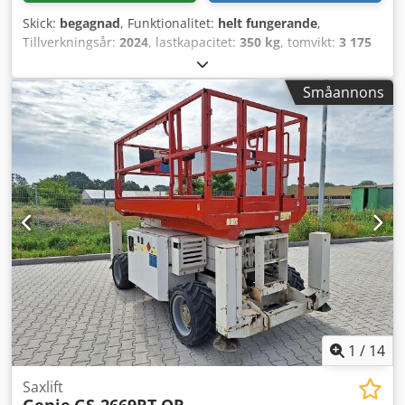
Skick:
begagnad
, Funktionalitet:
helt fungerande
,
Tillverkningsår:
2024
, lastkapacitet:
350 kg
, tomvikt:
3 175
kg
, bränsletyp:
bensin
, total längd:
2 710 mm
, drivtyp:
Benzin
, konstruktionsbredd:
1 140 mm
, arbets höjd:
Småannons
14 000 mm
, Saxlyftplattform Skick: Redo för användning
och fullt funktionell Tekniskt skick: mycket bra Dcedpfxozr
Acij Adyek Batterityp: PzS Batteriets tillverkningsår: 2024
1
/
14
Saxlift
Genie
GS-2669RT OR