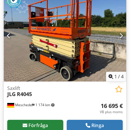
1
/
4
Saxlift
JLG
R4045
16 695 €
Meschede
1 174 km
VB plus moms
Förfråga
Ringa