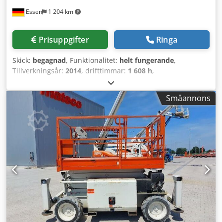
Essen
1 204 km
Prisuppgifter
Ringa
Skick:
begagnad
, Funktionalitet:
helt fungerande
,
Tillverkningsår:
2014
, drifttimmar:
1 608 h
,
maskin-/fordonsnummer:
HR12220
, lastkapacitet:
363 kg
,
tomvikt:
5 136 kg
, byggnadshöjd:
2 740 mm
, bränsletyp:
Småannons
diesel
, total längd:
3 120 mm
, drivtyp:
Diesel
,
konstruktionsbredd:
1 750 mm
, arbets höjd:
14 120 mm
,
Saxlift Chassinummer: HR12220 Skick: Klar för användning
och fullt fungerande Dcodpjy N Hkbjfx Adyok Tekniskt
skick: normalt Skick på framdäcken: 60 - 80% Skick på
bakdäcken: 60 - 80% Beskrivning: Maskinen är fullständigt
genomgången i verkstaden, rengjord, med ny UVV- och
besiktningsgodkännande! Skadade lackytor kan vid
önskemål rollas om eller spacklas.