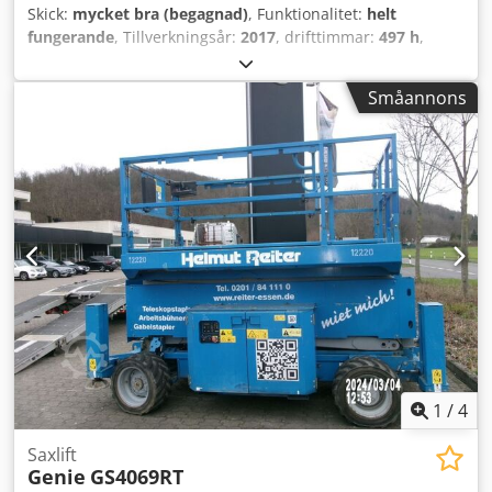
Skick:
mycket bra (begagnad)
, Funktionalitet:
helt
fungerande
, Tillverkningsår:
2017
, drifttimmar:
497 h
,
maskin-/fordonsnummer:
B200045388
, lastkapacitet:
350
kg
, bränsletyp:
elektrisk
, batterispänning:
24 V
, arbets
Småannons
höjd:
14 000 mm
, Inget minimipris – garanterad
försäljning till högsta bud! Dcedpfx Adoza T Sreyok
Maskinen är i mycket gott skick med endast 497
drifttimmar! TEKNISKA DETALJER Lastkapacitet: 350 kg
Arbetshöjd: 14 000 mm MASKINDETALJER Drivmedelstyp:
elektrisk Batterispänning: 24 V Extern referens: SL15964SP
1
/
4
Saxlift
Genie
GS4069RT