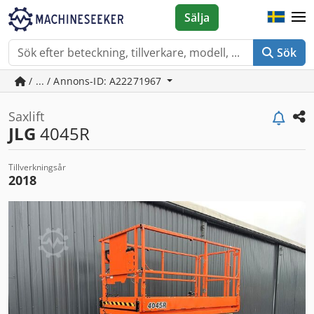
Sälja
Sök
/ ... / Annons-ID: A22271967
Saxlift
JLG
4045R
Tillverkningsår
2018