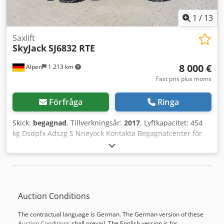
1
/
13
Saxlift
SkyJack
SJ6832 RTE
8 000 €
Alpen
1 213 km
Fast pris plus moms
Förfråga
Ringa
Skick:
begagnad
, Tillverkningsår:
2017
, Lyftkapacitet: 454
kg Dsdpfx Adszg S Nneyock Kontakta Begagnatcenter för
mer information.
Auction Conditions
The contractual language is German. The German version of these
Auction Conditions
shall prevail. The English version is for