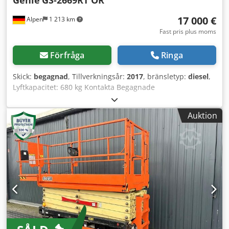
17 000 €
Alpen
1 213 km
Fast pris plus moms
Förfråga
Ringa
Skick:
begagnad
, Tillverkningsår:
2017
, bränsletyp:
diesel
,
Lyftkapacitet: 680 kg Kontakta Begagnade
Utrustningscenter för mer information. Dcsdszm E A Ispfx
Adyjk
Auktion