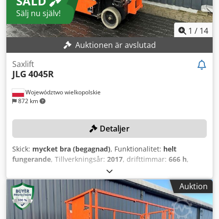
SÅLD
Sälj nu själv!
1
/
14
Auktionen är avslutad
Saxlift
JLG
4045R
Województwo wielkopolskie
872 km
Detaljer
Skick:
mycket bra (begagnad)
, Funktionalitet:
helt
fungerande
, Tillverkningsår:
2017
, drifttimmar:
666 h
,
maskin-/fordonsnummer:
B200045457
, maximal lastvikt:
350 kg
, arbets höjd:
14 000 mm
, Ingen lägsta pris –
Auktion
garanterad försäljning till det högsta budet! TEKNISKA
DETALJER Arbetshöjd: 14 000 mm Lastkapacitet: 350 kg
Drifttimmar: 666 timmar MASKINDETALJER Batteri