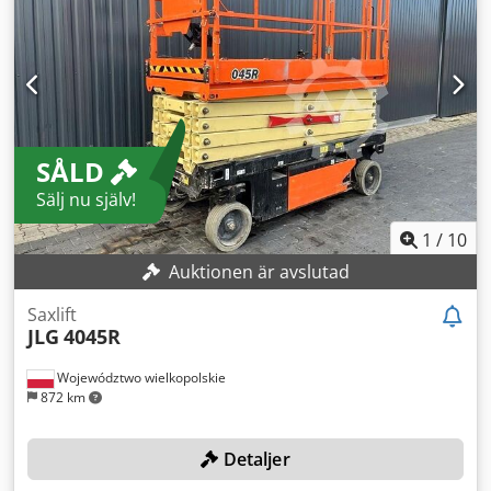
Batterityp: Motive T1275 Plus Dsdpfx Aoznuzcodysck
Batterispänning: 12 V Batterikapacitet: 150 Ah (C20)
Batterikapacitet: 120 Ah (C5) Extern referens: SL16151SP
SÅLD
Sälj nu själv!
1
/
10
Auktionen är avslutad
Saxlift
JLG
4045R
Województwo wielkopolskie
872 km
Detaljer