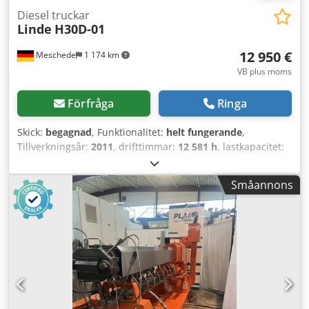
Diesel truckar
Linde
H30D-01
12 950 €
Meschede
1 174 km
VB plus moms
Förfråga
Ringa
Skick:
begagnad
, Funktionalitet:
helt fungerande
,
Tillverkningsår:
2011
, drifttimmar:
12 581 h
, lastkapacitet:
3 000 kg
, lyfthöjd:
3 950 mm
, fri lyfthöjd:
150 mm
,
bränsletyp:
diesel
, masttyp:
simplex
, drivtyp:
Diesel
,
Småannons
Dieseltruck Lastcentrum: 500 ISO-klass: ISO klass 3 = 2 500
- 4 999 kg Masthöjd: standard Skick: Driftklar och fullt
funktionsduglig Tekniskt skick: gott Framdäck typ:
superelastiska Framdäck skick: 20 - 40% Csdpsy Nt Tcofx
Afverf Bakdäck typ: superelastiska Bakdäck skick: 20 - 40%
Beskrivning: Fordonet är UVV-besiktat. Innan leverans får
maskinen service och rengörs. På begäran kan maskinen
lackas om. 3:e ventil, 4:e ventil, arbetsstrålkastare bak,
arbetsstrålkastare fram, värme, helhytt,