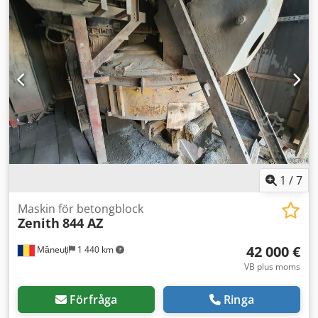
Standard Skick: Klar för användning och fullt funktionell
Tekniskt skick: Bra Framdäcktyp: Superelastik
Framdäckskick: 80–100 % Bakdäcktyp: Superelastik
Bakdäckskick: 80–100 % Gaffel med pallvändare
Codpfxezmkluo Afvjrf 3:e ventil, 4:e ventil,
arbetsstrålkastare bak, arbetsstrålkastare fram, värmare,
partikelfilter, hel hytt, luftkonditionering, roterande
varningslampa.
1
/
7
Maskin för betongblock
Zenith
844 AZ
42 000 €
Măneuți
1 440 km
VB plus moms
Förfråga
Ringa