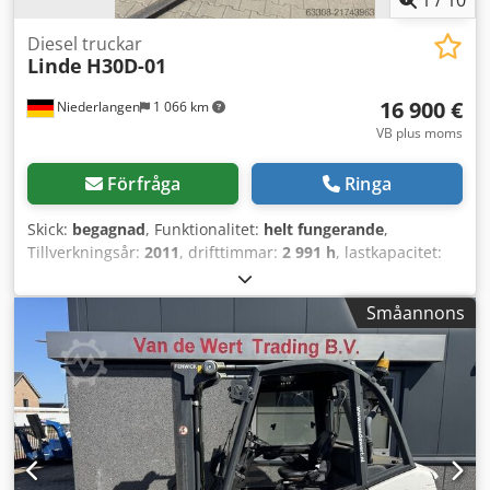
1
/
10
Diesel truckar
Linde
H30D-01
16 900 €
Niederlangen
1 066 km
VB plus moms
Förfråga
Ringa
Skick:
begagnad
, Funktionalitet:
helt fungerande
,
Tillverkningsår:
2011
, drifttimmar:
2 991 h
, lastkapacitet:
3 000 kg
, lyfthöjd:
3 050 mm
, fri lyfthöjd:
150 mm
,
bränsletyp:
diesel
, masttyp:
simplex
, byggnadshöjd:
2 264
Småannons
mm
, drivtyp:
Diesel
, Dieselgaffeltruck Lastens tyngdpunkt:
500 ISO-klass: ISO-klass 3 = 2 500–4 999 kg Masttyp:
Standard Skick: Användningsklar och fullt funktionell
Tekniskt skick: bra Crjdpfx Aoy Dwm Nefvof Framdäck, typ:
Superelastisk Bakdäck, typ: Superelastisk Sidoförskjutare,
gaffeljusteringsanordning, 3:e ventilen, 4:e ventilen,
arbetsstrålkastare bak, arbetsstrålkastare fram, halvkabin,
rullfilter, innerbackspegel, varningslampa, plastklädsel,