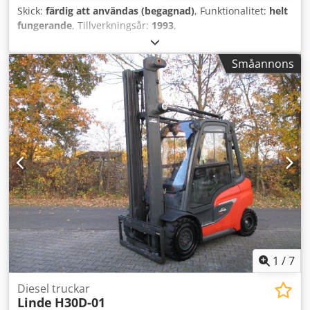
Skick:
färdig att användas (begagnad)
, Funktionalitet:
helt
fungerande
, Tillverkningsår:
1993
,
maskin-/fordonsnummer:
1590
, Utrustning:
hydraulik,
hytt
, Zenith Maschinenfabrik GmbH,
Småannons
Neunkirchen/Siegerland, Tyskland Används för tillverkning
av vibropressade betongplattor och kantsten. Maskinen är
fullt fungerande och levereras tillsammans med 2
blandare, aggregatbunkrar, lyftskopor,
förpackningsmaskin samt 150 produktionspallar.
Cedpfxjucruuj Afvorf Formar för olika beläggningsmodeller
ingår också. Vi har även en Mobil Zenith 941 II A från 1978
till salu, även med identifieringsskylt. Maskinen säljs då
den har ersatts av nyare teknik.
1
/
7
Diesel truckar
Linde
H30D-01