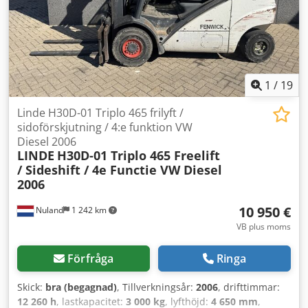
BlueSpot bak, dubbelpedal
1
/
19
Linde H30D-01 Triplo 465 frilyft /
sidoförskjutning / 4:e funktion VW
Diesel 2006
LINDE
H30D-01 Triplo 465 Freelift
/ Sideshift / 4e Functie VW Diesel
2006
10 950 €
Nuland
1 242 km
VB plus moms
Förfråga
Ringa
Skick:
bra (begagnad)
, Tillverkningsår:
2006
, drifttimmar:
12 260 h
, lastkapacitet:
3 000 kg
, lyfthöjd:
4 650 mm
,