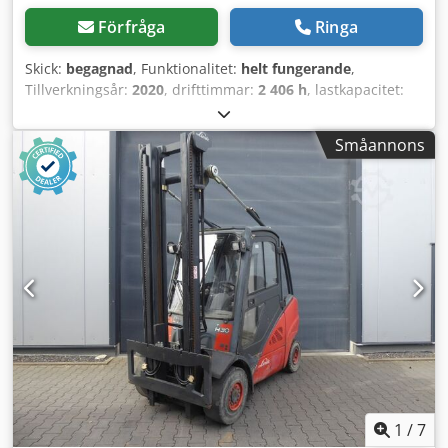
Förfråga
Ringa
Skick:
begagnad
, Funktionalitet:
helt fungerande
,
Tillverkningsår:
2020
, drifttimmar:
2 406 h
, lastkapacitet:
3 000 kg
, lyfthöjd:
3 200 mm
, fri lyfthöjd:
1 500 mm
,
bränsletyp:
diesel
, masttyp:
duplex
, gaffellängd:
1 200
Småannons
mm
, drivtyp:
Diesel
, Dieseltruck Lastcentrum: 500 ISO-
klass: ISO klass 3 = 2 500 – 4 999 kg Masttyp: Duplex Skick:
Klar för användning och fullt funktionsduglig Tekniskt
skick: Ny Framdäck typ: Superelastisk Framdäck skick: 80–
100 % Bakdäck typ: Superelastisk Bakdäck skick: 80–100 %
Sidoförskjutning, gaffelställ med gaffelspridning, 3:e ventil,
4:e ventil, arbetsstrålkastare bak, arbetsstrålkastare fram,
värmare, partikelfilter, full hytt, fri sikt/fullfrilyft,
Crjdpfxjyldvlo Afvof
1
/
7