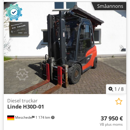
Småannons
1
/
8
Diesel truckar
Linde
H30D-01
37 950 €
Meschede
1 174 km
VB plus moms