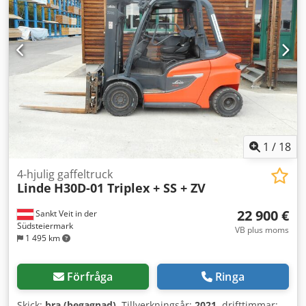
sidomatning Erbjudandet motsvarar inte dina önskemål?
Besök gärna vår hemsida Plama Engineering eller skicka
oss din detaljerade förfrågan – vi har rätt lösning för
nästan varje budget.
1
/
18
4-hjulig gaffeltruck
Linde
H30D-01 Triplex + SS + ZV
22 900 €
Sankt Veit in der
Südsteiermark
VB plus moms
1 495 km
Förfråga
Ringa
Skick:
bra (begagnad)
, Tillverkningsår:
2021
, drifttimmar: