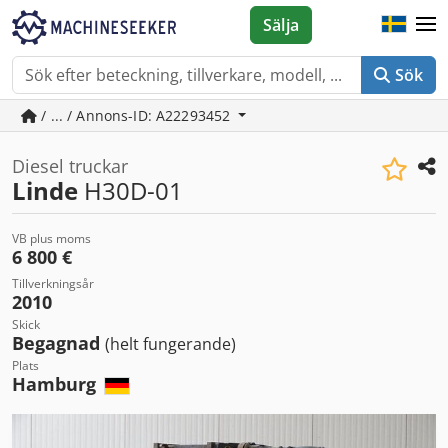
Sälja
Sök
/ ... / Annons-ID: A22293452
Diesel truckar
Linde
H30D-01
VB plus moms
6 800 €
Tillverkningsår
2010
Skick
Begagnad
(helt fungerande)
Plats
Hamburg