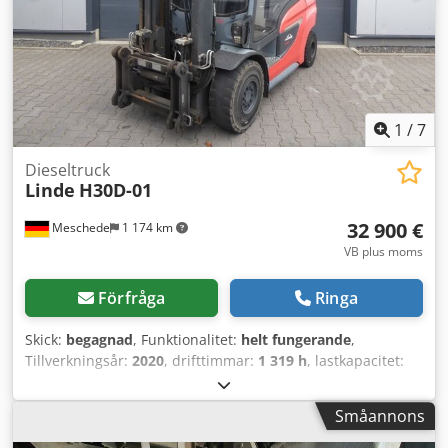
partikelfilter, STVZO-godkänd, full hytt, klimatanläggning,
full fri lyfthöjd, säkerhetsljus.
1
/
7
Dieseltruck
Linde
H30D-01
32 900 €
Meschede
1 174 km
VB plus moms
Förfråga
Ringa
Skick:
begagnad
, Funktionalitet:
helt fungerande
,
Tillverkningsår:
2020
, drifttimmar:
1 319 h
, lastkapacitet:
3 000 kg
, lyfthöjd:
3 495 mm
, fri lyfthöjd:
150 mm
,
bränsletyp:
diesel
, masttyp:
simplex
, byggnadshöjd:
2 420
Småannons
mm
, drivtyp:
Diesel
, Dieselgaffeltruck Lastens tyngdpunkt:
500 ISO-klass: ISO-klass 3 = 2 500–4 999 kg Masttyp: