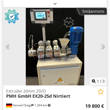
bränsletyp:
diesel
, masttyp:
triplex
, byggnadshöjd:
2 200
mm
, Linde H30D-01 Triplo 465,
Småannons
lyftmast/sidoförskjutning/4:e funktion, VW Diesel, 2006.
Video kan skickas via WhatsApp. Vi har ett ständigt förråd,
se vår webbplats. Priserna är exklusive moms och gäller
för avhämtning i Nuland. Van de Wert Trading B.V. har ett
varierande utbud av maskiner, lastbilar, släpvagnar och
tillbehör. Crjdpfx Ajzqmxxjfvjf Alla våra leveranser sker till
handelspriser och i befintligt skick utan garantier (se våra
allmänna villkor). För visning och/eller provkörning,
kontakta oss för att boka en tid. Ring gärna i förväg, vi är
inte alltid på plats. Van de Wert Trading B.V. Bedrijfsstraat
3 5391 LR Nuland
1
/
3
Extruder 20mm 25l/D
PMH GmbH
EX20-25d Nirtiert
19 800 €
Hennef (Sieg)
1 264 km