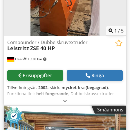
1
/
5
Compounder / Dubbelskruvextruder
Leistritz
ZSE 40 HP
Haan
1 228 km
Prisuppgifter
Ringa
Tillverkningsår:
2002
, skick:
mycket bra (begagnad)
,
Funktionalitet:
helt fungerande
, Dubbelskruvsextruder
Ref.nr.: DE27695 Tillverkare: Leistritz Typ: ZSE 40 HP
Tillverkningsår: 2002 Skruvdiameter: 2 x Ø 40,0 mm L/D:
Småannons
40D Drivning: 70 kW Detaljer: medlopande, segmenterade
skruvar och cylinder, 1 x segment för sidoinmatning
Csdpfox Dip Tjx Afvsrf Alternativ: granulering, dosering,