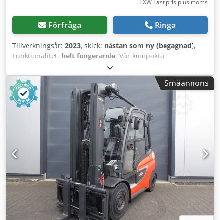
EXW Fast pris plus moms
Förfråga
Ringa
Tillverkningsår:
2023
, skick:
nästan som ny (begagnad)
,
Funktionalitet:
helt fungerande
, Vår kompakta
extrudermodell EX20-25d Tillverkare: PMH GmbH
Skruvdiameter [mm]: 20 Skruvlängd [L/D]: 25 Skruvens
Småannons
varvtal [min-1]: 10–192 Skruv: nitrerad Vridmoment: 55 Nm
Drivning: trefasmotor med frekvensomriktare Codpfx Afeq
R Tkwsvsrf Drivmotor effekt [kW]: 1,1 kW Cylinder material:
nitrerad Elektriska anslutningsvärden: 3 / N / PE
Nätspänning [V]: 400 V vid 50 Hz Styrspänning [V]: 24 V
Keramiska värmeband [W]: 1200 W Antal värmeband: 3
Max. kapacitet: ca 5 kg/h Max. bearbetningstemperatur
[°C]: 300