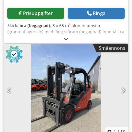
begäran). Mer information och erbjudanden hittar du på
vår webbplats!
Prisuppgifter
Ringa
Skick:
bra (begagnad)
, 3 x 65 m³ aluminium­silo
(granulatlagersilo) med lång ståram (begagnad) Innehåll ca
65 000 L Invändig diameter ca 3 000 mm Total höjd ca 12
000 mm Bulkdensitet: 0,6 kg/dm³ Konvex lutning: 90 grader
Småannons
Anslutningar i topplocket: Cedevmidyopfx Afvjrf 1
avluftningsstos med huva DN 200 1 flänsstos DN 100 I
manteln: 1 inspektionslucka DN 450 1 påfyllningsrör
draget nedåt DN 80 Kon: Konen slutar i en fläns DN 150
med utsugsbox I övrigt enligt ritning och bilder