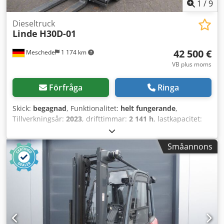
1
/
9
Dieseltruck
Linde
H30D-01
42 500 €
Meschede
1 174 km
VB plus moms
Förfråga
Ringa
Skick:
begagnad
, Funktionalitet:
helt fungerande
,
Tillverkningsår:
2023
, drifttimmar:
2 141 h
, lastkapacitet:
3 000 kg
, lyfthöjd:
5 130 mm
, fri lyfthöjd:
1 500 mm
,
bränsletyp:
diesel
, masttyp:
triplex
, byggnadshöjd:
2 320
Småannons
mm
, drivtyp:
Diesel
, Dieselgaffeltruck Lastens tyngdpunkt:
500 ISO-klass: ISO-klass 3 = 2 500–4 999 kg Masttyp: Triplex
Skick: Klar för användning och fullt funktionell Tekniskt
skick: mycket bra Framdäck, typ: Superelastik Csdpfx
Aozmkl Isfverf Framdäck, skick: 80–100 % Bakdäck, typ:
Superelastik Bakdäck, skick: 80–100 % Sidoförskjutare,
gaffeljusteringsanordning, 3:e ventil, 4:e ventil,
arbetsstrålkastare bak, arbetsstrålkastare fram, värmare,