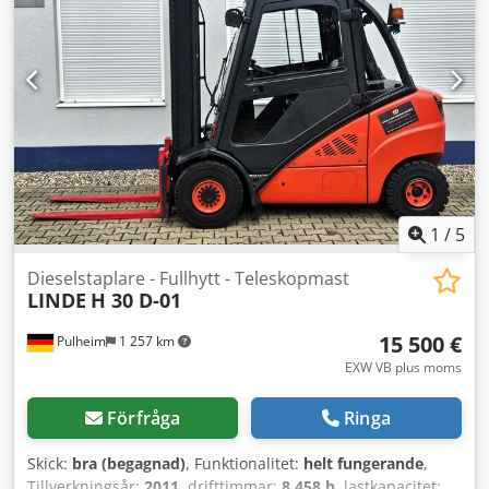
1
/
5
Dieselstaplare - Fullhytt - Teleskopmast
LINDE
H 30 D-01
15 500 €
Pulheim
1 257 km
EXW VB plus moms
Förfråga
Ringa
Skick:
bra (begagnad)
, Funktionalitet:
helt fungerande
,
Tillverkningsår:
2011
, drifttimmar:
8 458 h
, lastkapacitet: