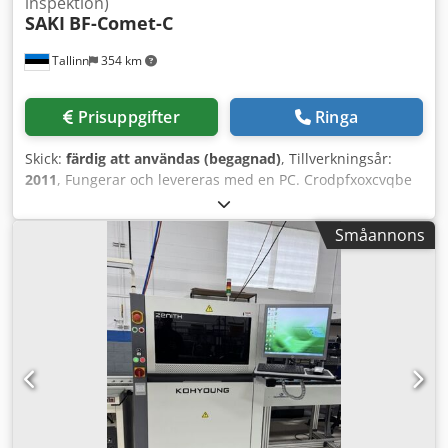
inspektion)
SAKI
BF-Comet-C
Tallinn
354 km
Prisuppgifter
Ringa
Skick:
färdig att användas (begagnad)
, Tillverkningsår:
2011
, Fungerar och levereras med en PC. Crodpfxoxcvqbe
Af Aof
Småannons