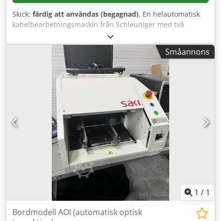
Skick:
färdig att användas (begagnad)
, En helautomatisk
kabelbearbetningsmaskin från Schleuniger med två
stationer finns tillgänglig. Stationer: 2, system: klippa-
skala-terminalmontering, ledararea: 0,15 mm²-6 mm²,
Småannons
AWG-intervall: 26-10, minsta ledningslängd: 60 mm,
maximal ledningslängd: 65 000 mm, max matning: 12 m/s,
avdragsväg: 0 mm-45 mm, svängrörelseomfång: 0°-90°,
presskraft: 20 kN. Maskindimensioner (X/Y/Z): ca 3650
mm/1850 mm/1300 mm, vikt: ca 900 kg. Dokumentation
finns. Visning på plats är möjlig. Credpjy Tn Nysfx Af Aef
1
/
1
Bordmodell AOI (automatisk optisk