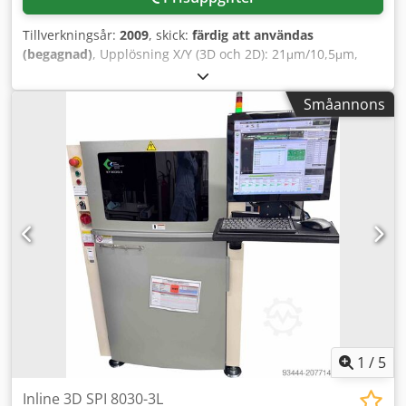
Tillverkningsår:
2009
, skick:
färdig att användas
(begagnad)
, Upplösning X/Y (3D och 2D): 21μm/10,5μm,
belysning: multispektral, multidirektionell,
komponentfrigång ovanför/under PCB: 40 mm/100 mm,
Småannons
maximal inspektionshastighet: 50 cm²/s,
inspektionsområde X/Y: 450 mm/350 mm. Mått X/Y/Z: ca
1150 mm/1150 mm/1450 mm, vikt: ca 500 kg, mjukvara:
OptiCon Pilot 5.3. Inkluderar kalibreringsverktyg,
manualer, kamera, belysning samt
reparationsprogramvara för felvisualisering. Datorn byttes
ut 2012. Dokumentation finns tillgänglig. Cjdstz Dkyspfx Af
Aorf
1
/
5
Inline 3D SPI 8030-3L