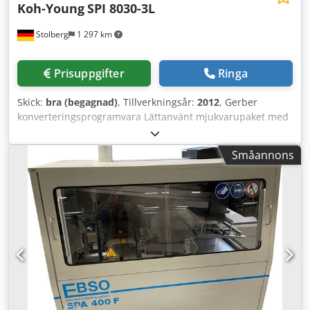
Koh-Young
SPI 8030-3L
Stolberg
1 297 km
Prisuppgifter
Ringa
Skick:
bra (begagnad)
, Tillverkningsår:
2012
, Gerber
konverteringsprogramvara Lättanvänt mjukvarupaket med
touch screen-styrning SPC Plus-programvara Mätning:
otillräcklig, för mycket eller ingen lodpasta bryggbildning
Småannons
pastadeformationer volym, höjd Credjx H Ryujpfx Af Aef
XY-positioner skuggfri mätning via tvåvägsprojektion 4
MPix snabb kamera, 20µm XY-upplösning, 0,37µm Z-
upplösning ca 60cm²/sek undersökningshastighet Z-
axelspårning SPC-Plus mjukvarupaket max PCB-storlek
510x510mm automatisk breddjustering SMEMA-gränssnitt
transporthöjd 950 +/- 50mm QR-kodigenkänning 2D-
detektering av bryggor och smetningar