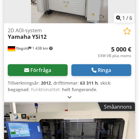
1
/
6
2D AOI-system
Yamaha
YSi12
5 000 €
Nagold
1 438 km
EXW VB plus moms
Förfråga
Ringa
Tillverkningsår:
2012
, drifttimmar:
63 311 h
, skick:
begagnad
, Funktionalitet:
helt fungerande
,
maskin-/fordonsnummer:
Y27639
, Monteringsmaskin fullt
fungerande Credpfeudkz Nsx Af Ajf
Småannons