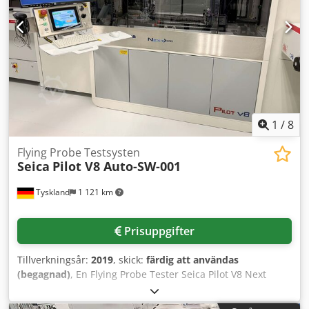
1
/
8
Flying Probe Testsysten
Seica
Pilot V8 Auto-SW-001
Tyskland
1 121 km
Prisuppgifter
Tillverkningsår:
2019
, skick:
färdig att användas
(begagnad)
, En Flying Probe Tester Seica Pilot V8 Next
Series med inline-hanteringsmodul vänster för vertikal
vridning av mönsterkortet och inline-hanteringsmodul