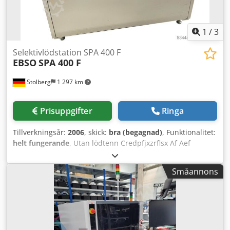
1
/
3
Selektivlödstation SPA 400 F
EBSO
SPA 400 F
Stolberg
1 297 km
Prisuppgifter
Ringa
Tillverkningsår:
2006
, skick:
bra (begagnad)
, Funktionalitet:
helt fungerande
, Utan lödtenn Credpfjxzrflsx Af Aef
Kvävehuv IR-förvärmning Enkel löddys 3 lödram Mjukvara
etc., manual Verktyg, reservdelskassett Ny kuggrem, nytt
Småannons
skovelhjul för drivning installerat