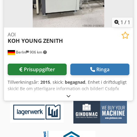
1
/
1
AOI
KOH YOUNG
ZENITH
Berlin
906 km
Prisuppgifter
Ringa
Tillverkningsår:
2015
, skick:
begagnad
, Enhet i driftdugligt
skick! Be om ytterligare information och bilder! Csdpfx
Ajyup S Rof Asrf