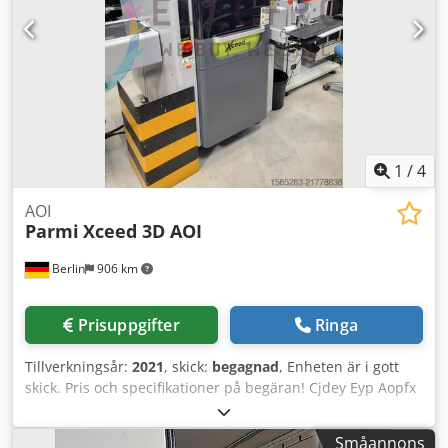
1
/
4
AOI
Parmi
Xceed 3D AOI
Berlin
906 km
Prisuppgifter
Ringa
Tillverkningsår:
2021
, skick:
begagnad
, Enheten är i gott
skick. Pris och specifikationer på begäran! Cjdey Eyp Aopfx
Af Ajrf
Småannons