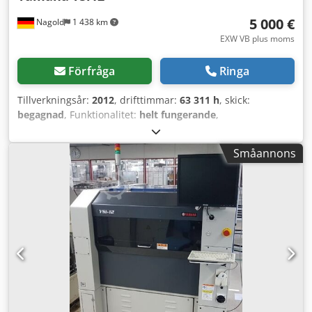
5 000 €
Nagold
1 438 km
EXW VB plus moms
Förfråga
Ringa
Tillverkningsår:
2012
, drifttimmar:
63 311 h
, skick:
begagnad
, Funktionalitet:
helt fungerande
,
maskin-/fordonsnummer:
Y27639
, Bestyckningsmaskin
fullt fungerande Credpfx Ajudk A Hef Aof
Småannons