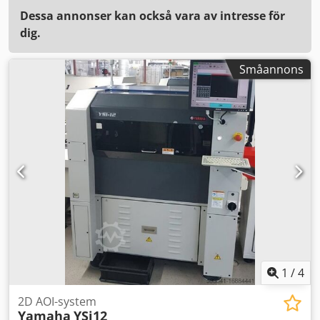
Dessa annonser kan också vara av intresse för
dig.
Småannons
1
/
4
2D AOI-system
Yamaha
YSi12