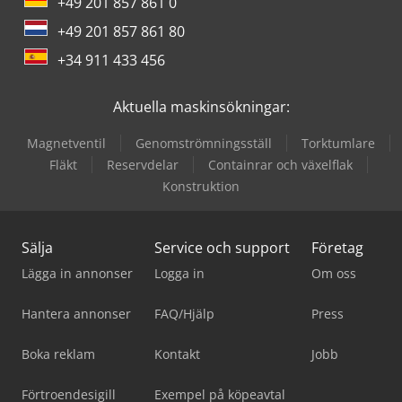
+49 201 857 861 0
+49 201 857 861 80
+34 911 433 456
Aktuella maskinsökningar:
Magnetventil
Genomströmningsställ
Torktumlare
Fläkt
Reservdelar
Containrar och växelflak
Konstruktion
Sälja
Service och support
Företag
Lägga in annonser
Logga in
Om oss
Hantera annonser
FAQ/Hjälp
Press
Boka reklam
Kontakt
Jobb
Förtroendesigill
Exempel på köpeavtal