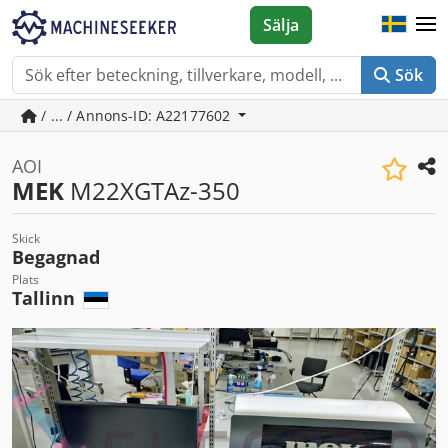
Sälja
Sök
/ ... / Annons-ID: A22177602
AOI
MEK
M22XGTAz-350
Skick
Begagnad
Plats
Tallinn