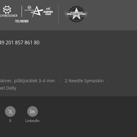
49 201 857 861 80
iner, plåttjocklek 3–6 mm
2 Needle Symaskin
xel Dolly
X
LinkedIn