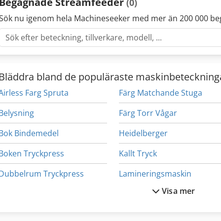
Begagnade Streamfeeder
(0)
Sök nu igenom hela Machineseeker med mer än 200 000 be
Bläddra bland de populäraste maskinbeteckning
Airless Farg Spruta
Färg Matchande Stuga
Belysning
Färg Torr Vågar
Bok Bindemedel
Heidelberger
Boken Tryckpress
Kallt Tryck
Dubbelrum Tryckpress
Lamineringsmaskin
Visa mer
Efterbehandlare
Lamineringsmaskiner
Fanér Produktion
Rulla Stansning Tryck