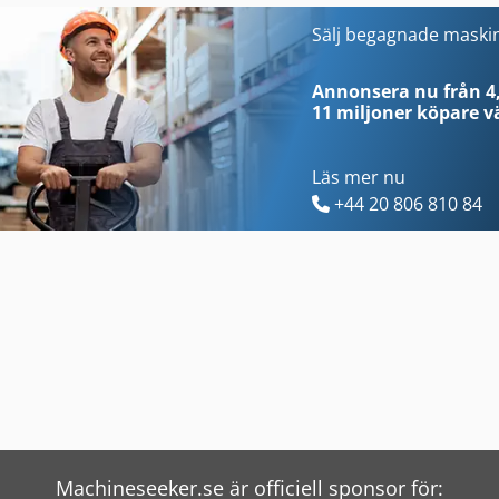
Feeder
Screentryck
Sälj begagnade maski
Färg Dimma
Sheetfed
Annonsera nu från 4,
11 miljoner köpare
vä
Läs mer nu
+44 20 806 810 84
Machineseeker.se är officiell sponsor för: