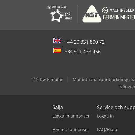
+44 20 331 800 72
+34 911 433 456
2 2 Kw Elmotor
Motordrivna rundbockningsmas
Nödgene
Sälja
Service och sup
Lägga in annonser
Logga in
Hantera annonser
FAQ/Hjälp