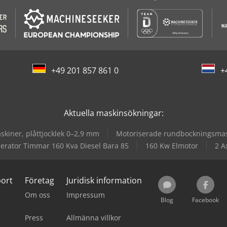
+49 201 857 861 0
+
Aktuella maskinsökningar:
kiner, plåttjocklek 0–2,9 mm
Motoriserade rundbockningsmask
rator Timmar 160 Kva Diesel Bara 85
160 Kw Elmotor
2 A
port
Företag
Juridisk information
Om oss
Impressum
Blog
Facebook
Press
Allmänna villkor