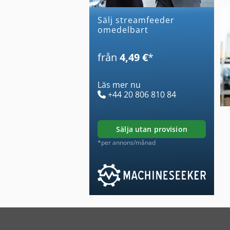
Sälj streamfeeder
omedelbart
från
4,49 €
*
Läs mer nu
+44 20 806 810 84
sälja utan provision
*per annons/månad