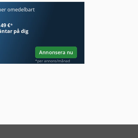
ner omedelbart
49 €
*
ntar på dig
Annonsera nu
*per annons/månad