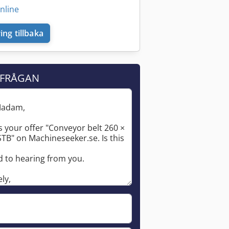
nline
ing tillbaka
RFRÅGAN