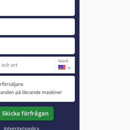
Mark
och ort
rförsäljare.
danden på liknande maskiner
Skicka förfrågan
Integritetspolicy