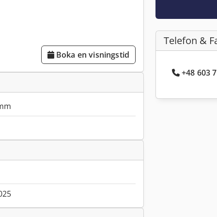
Telefon & F
Boka en visningstid
+48 603 7
 mm
025