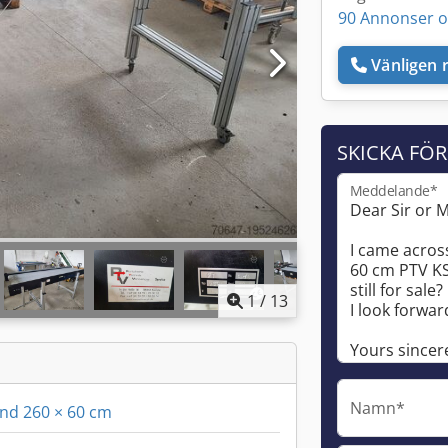
90 Annonser o
Vänligen r
SKICKA FÖ
Meddelande*
1
/
13
Namn*
nd 260 × 60 cm