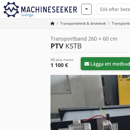
Sverige
Transportteknik & drivteknik
Transport
Transportband 260 × 60 cm
PTV
KSTB
VB plus moms
Lägga ett motbu
1 100 €