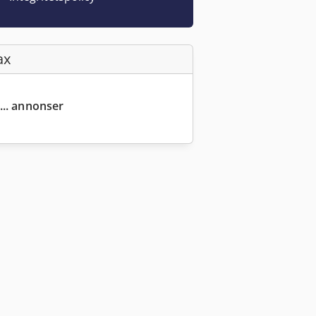
ax
... annonser