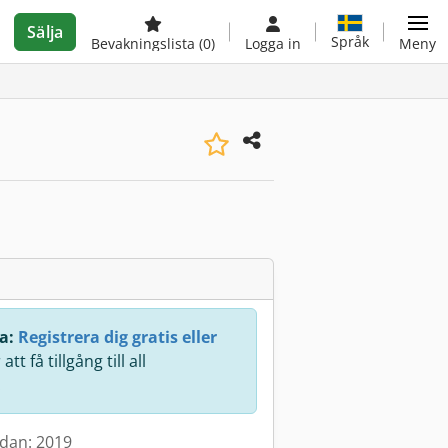
Sälja
Språk
Bevakningslista
(0)
Logga in
Meny
a:
Registrera dig gratis eller
att få tillgång till all
.
edan: 2019