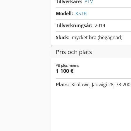
Tillverkare:
PTV
Modell:
KSTB
Tillverkningsår:
2014
Skick:
mycket bra (begagnad)
Pris och plats
VB plus moms
1 100 €
Plats:
Królowej Jadwigi 28, 78-200