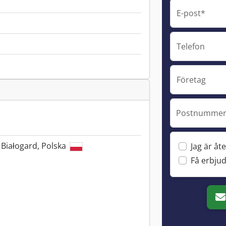
E-post*
Telefon
Företag
Postnummer 
 Białogard, Polska
Jag är åte
Få erbju