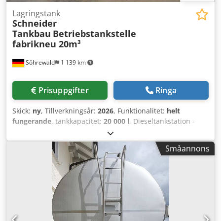
Lagringstank
Schneider
Tankbau
Betriebstankstelle
fabrikneu 20m³
Söhrewald
1 139 km
Prisuppgifter
Ringa
Skick:
ny
, Tillverkningsår:
2026
, Funktionalitet:
helt
fungerande
, tankkapacitet:
20 000 l
, Dieseltankstation -
hemmatankstation - tankanläggning - småtankstation
består av: 1 x 20 m³ lagertank – fabriksny 1 x bränslepump
Småannons
typ eco 75 – fabriksny Beskrivning av ståltank: 20 000 liter
volym enligt EN 12285-2 – klass B – (ersättning för DIN
6616), ovan mark, dubbelväggig, inkl. provningsintyg,
lämplig för placering i områden som tillhör
jordbävningszon 0. Tanken är utrustad med två
sadelfötter, ett manhål med domlock och levereras med
följande armaturer: - 1 påfyllningsrör med TW-lås