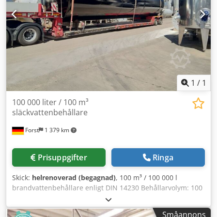
1
/
1
100 000 liter / 100 m³
släckvattenbehållare
Forst
1 379 km
Prisuppgifter
Ringa
Skick:
helrenoverad (begagnad)
, 100 m³ / 100 000 l
brandvattenbehållare enligt DIN 14230 Behållarvolym: 100
000 liter / 100 m³ Längd: ca 15 750 mm Diameter: ca 2 900
mm Vikt: ca 16 300 kg Material: Stål, kvalitet S 235 JRG 2
Småannons