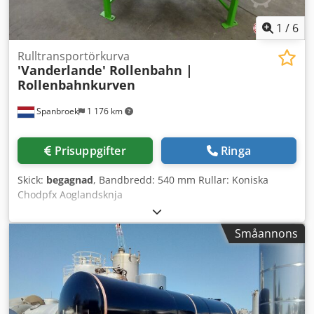
1
/
6
Rulltransportörkurva
'Vanderlande' Rollenbahn |
Rollenbahnkurven
Spanbroek
1 176 km
Prisuppgifter
Ringa
Skick:
begagnad
, Bandbredd: 540 mm Rullar: Koniska
Chodpfx Aoglandsknja
Småannons