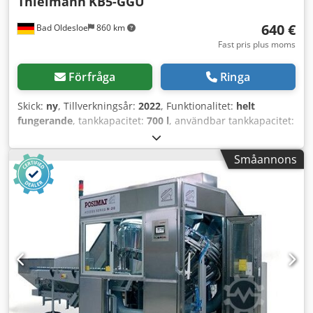
Thielmann
KB5-GGU
640 €
Bad Oldesloe
860 km
Fast pris plus moms
Förfråga
Ringa
Skick:
ny
, Tillverkningsår:
2022
, Funktionalitet:
helt
fungerande
, tankkapacitet:
700 l
, användbar tankkapacitet:
700 l
, total längd:
1 000 mm
, total bredd:
1 200 mm
, total
höjd:
1 470 mm
, totalvikt:
187 kg
, väggmaterial:
rostfritt
Småannons
stål
, väggtjocklek:
1 mm
, Antal kammare:
1
, manluckans
diameter:
400 mm
, manhålsplacering:
Topp
, Vi erbjuder
denna nya Thielmann KB5-GGU lagertank, silos av rostfritt
stål. Det handlar om nya, oanvända silos för bulkmaterial i
rostfritt stål. Vätsketät Produktdatablad finns tillgängligt
Diameter på inspektionslucka: 400 mm Diameter på
utlopp: 250 mm (DN 25) Minsta väggtjocklek: 1,5 mm
Volym: 700 liter Egenvikt: 187 kg Csdpoy Aft Uefx Aknoha
Staplingsbar (lastkapacitet 1710 kg) Helt i rostfritt stål med
skjutventil. Totalt: 350 stycken tillgängliga. Om du har
några frågor eller behöver mer information är du