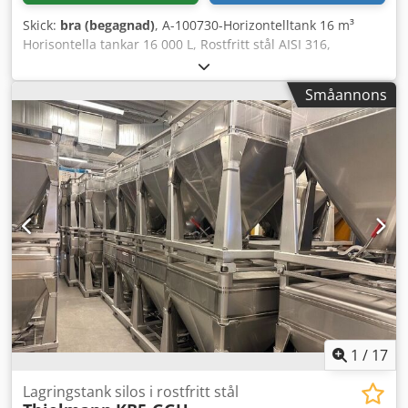
överenskommelse om tid. Om du behöver ytterligare
Skick:
bra (begagnad)
, A-100730-Horizontelltank 16 m³
information, ring oss eller skicka ett e-postmeddelande till
Horisontella tankar 16 000 L, Rostfritt stål AISI 316,
b.barth(at)barth-tank.de. Inbyte och köp av
Dimensioner: Ø 2 530 mm x H 2 900 mm x L 3 800 mm
tankar/behållare av alla slag är möjligt, kontakta oss
Manlucka fram Chodpfjiiyufex Aknea
angående detta. Vi har även dessa tankar i följande
Småannons
storlekar ständigt i lager: - 10 000, 13 000, 16 000, 20 000,
25 000, 30 000, 40 000, 50 000, 60 000, 80 000 liter.
1
/
17
Lagringstank silos i rostfritt stål