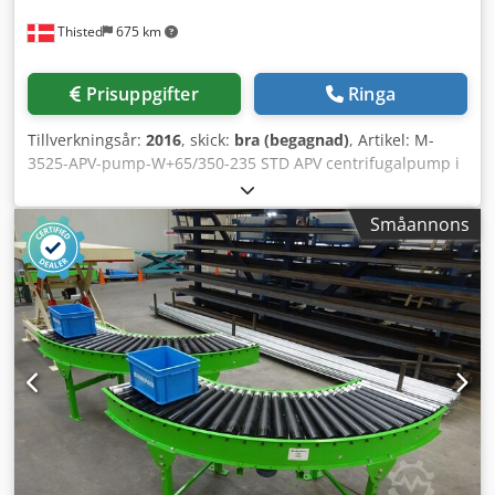
Thisted
675 km
Prisuppgifter
Ringa
Tillverkningsår:
2016
, skick:
bra (begagnad)
, Artikel: M-
3525-APV-pump-W+65/350-235 STD APV centrifugalpump i
rostfritt stål Typ: W+65/350-235 STD, Årsmodell: 2016 2
identiska exemplar! Begagnad! Csdpfskt Upnox Aknsha
Småannons