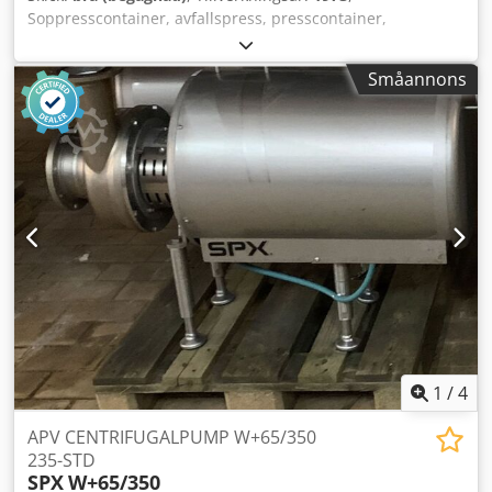
Soppresscontainer, avfallspress, presscontainer,
sopcontainer, självpresscontainer, mobil avfallspress,
papperspresscontainer, papperscontainer -Stationär press
Småannons
för: växlingsbehållare -Inkastschakt: övertäckt -
Pressprocess: hydraulisk -Pressprocess: automatisk -
Nödstopp: vid inkastschakt -Kolvstorlek: 1450 x 650 mm -
Slaglängd kolv: 1100 mm Csdpfx Aeb A Ii Seknoha -
Transportmått: 2100 x 4500 mm -Sidogängade spärrhakar
för utbytbar container -Funktionskontrollerad
1
/
4
APV CENTRIFUGALPUMP W+65/350
235-STD
SPX
W+65/350