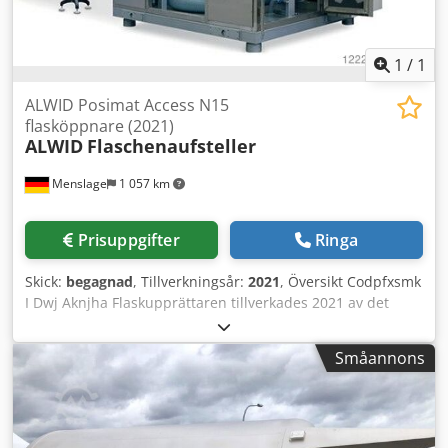
välkommen att skicka ett meddelande eller ringa oss.
1
/
1
ALWID Posimat Access N15
flasköppnare (2021)
ALWID
Flaschenaufsteller
Menslage
1 057 km
Prisuppgifter
Ringa
Skick:
begagnad
, Tillverkningsår:
2021
, Översikt Codpfxsmk
I Dwj Aknjha Flaskupprättaren tillverkades 2021 av det
tyska företaget ALWID. Den är en del av en ny
tappningslinje och kan fylla kemiska produkter i
Småannons
plastbehållare. Maskinen är ATEX-certifierad, vilket
möjliggör hantering av explosiva produkter. Maskinen kan
erhållas med garanti. Teknisk data Kapacitet 12.000
flaskor/timme vid 50 ml HDPE, ovala 43 x 23 x 95 mm