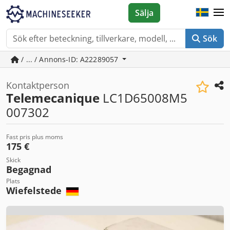
Sälja
Sök
/ ... / Annons-ID: A22289057
Kontaktperson
Telemecanique
LC1D65008M5
007302
Fast pris plus moms
175 €
Skick
Begagnad
Plats
Wiefelstede