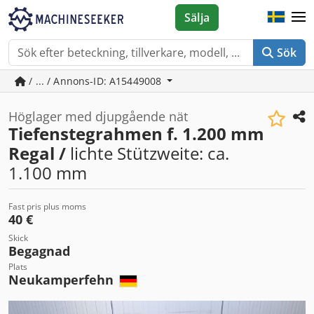
Sälja
Sök
/ ... / Annons-ID: A15449008
Höglager med djupgående nät
Tiefenstegrahmen f. 1.200 mm
Regal /
lichte Stützweite: ca.
1.100 mm
Fast pris plus moms
40 €
Skick
Begagnad
Plats
Neukamperfehn