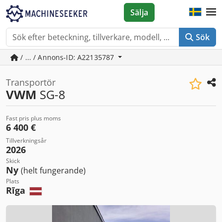
Sälja
Sök
/ ... / Annons-ID: A22135787
Transportör
VWM
SG-8
Fast pris plus moms
6 400 €
Tillverkningsår
2026
Skick
Ny
(helt fungerande)
Plats
Rīga