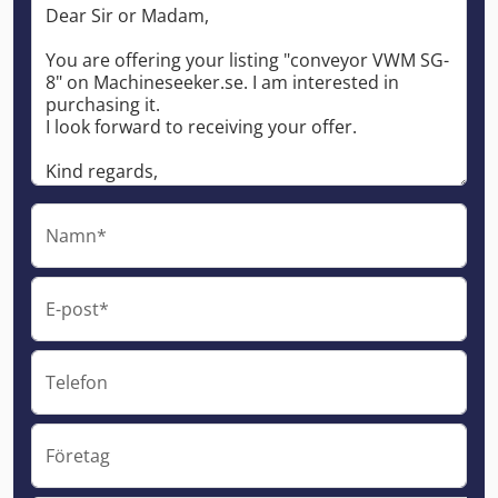
Namn*
E-post*
Telefon
Företag