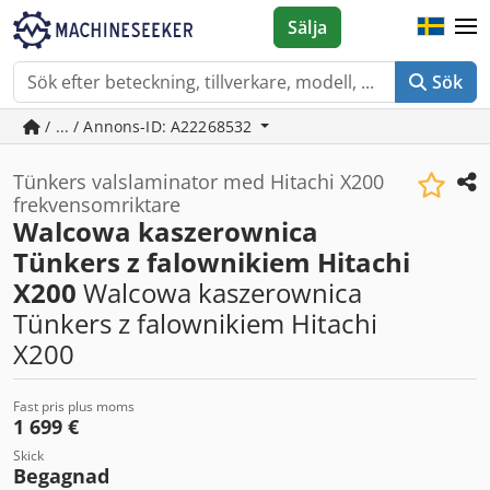
Sälja
Sök
/ ... / Annons-ID: A22268532
Tünkers valslaminator med Hitachi X200
frekvensomriktare
Walcowa kaszerownica
Tünkers z falownikiem Hitachi
X200
Walcowa kaszerownica
Tünkers z falownikiem Hitachi
X200
Fast pris plus moms
1 699 €
Skick
Begagnad