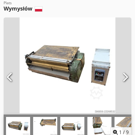
Plats
Wymysłów
1
/
9