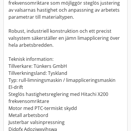
frekvensomriktare som möjliggör steglös justering
av valsarnas hastighet och anpassning av arbetets
parametrar till materialtypen.
Robust, industriell konstruktion och ett precist
valsystem säkerställer en jämn limapplicering över
hela arbetsbredden.
Teknisk information:
Tillverkare: Tünkers GmbH
Tillverkningsland: Tyskland
Typ: rull-limningsmaskin / limappliceringsmaskin
El-drift
Steglös hastighetsreglering med Hitachi X200
frekvensomriktare
Motor med PTC-termiskt skydd
Metall arbetsbord
Justerbar valsinpressning
Djdpfx Adoziwxyjhswa