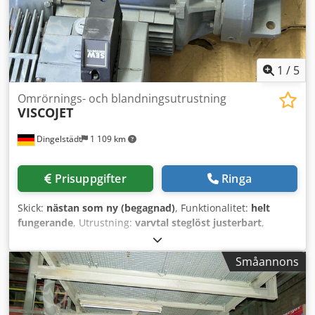
8 bar • El: 3x400V vid 50Hz; 45,0 kVA / 45,0kW • Ånga: 6-8
bar, 45 kg/h Maskinen är fabriksrenoverad och kan
besiktigas. Vi hanterar ditt projekt "nyckelfärdigt" inklusive
installation hos er samt driftsättning.
1
/
5
Omrörnings- och blandningsutrustning
VISCOJET
Dingelstädt
1 109 km
Prisuppgifter
Ringa
Skick:
nästan som ny (begagnad)
, Funktionalitet:
helt
fungerande
, Utrustning:
varvtal steglöst justerbart
,
VISCOJET omrörare Dwodpoyuthvjfx Acioa Varvtalsreglerad
drift för IBC-behållare 1 000 liter Motor SEW Eurodrive nr.
Småannons
450