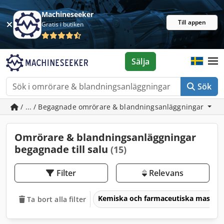
Machineseeker
Till appen
Gratis i butiken
Sälja
Sök
/ ... / Begagnade omrörare & blandningsanläggningar
Omrörare & blandningsanläggningar
begagnade till salu
(15)
Filter
Relevans
Kemiska och farmaceutiska maskin
Ta bort alla filter