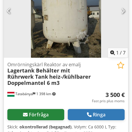
1
/
7
Omrörningskärl Reaktor av emalj
Lagertank Behälter mit
Rührwerk Tank
heiz-/kühlbarer
Doppelmantel 6 m3
3 500 €
Tatabánya
1 398 km
Fast pris plus moms
Förfråga
Ringa
Skick:
okontrollerad (begagnad)
, Volym: Ca 6000 L Typ: