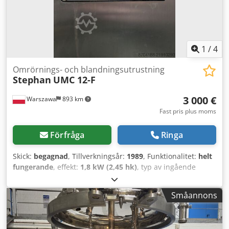
1
/
4
Omrörnings- och blandningsutrustning
Stephan
UMC 12-F
3 000 €
Warszawa
893 km
Fast pris plus moms
Förfråga
Ringa
Skick:
begagnad
, Tillverkningsår:
1989
, Funktionalitet:
helt
fungerande
, effekt:
1,8 kW (2,45 hk)
, typ av ingående
ström:
trefas
, inspänning:
380 V
, varvtal (max):
2 800
varv/min
, varvtal (min.):
150 varv/min
, Vi erbjuder denna
Småannons
begagnade Stephan UMC 12-F blandnings- och
knådmaskin, tillverkningsår 1989. Maskinen är
funktionsduglig och redo för drift. Maskinen har en skadad