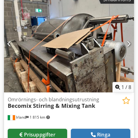
produkter. Användning: Låg till mycket hög viskositet – till
exempel krämer, salvor, emulsioner, tandkrämer,
gelprodukter, mascara, make-up. Egenskaper:
Homogenisator med intern och extern cirkulation,
ankarrörare med skrapor för horisontell och vertikal
omrörning. Dedpfx Asx Dnilscijwa Snabb uppvärmnings-
och kylningstid, hygienisk och dödutrymmesfri
konstruktion, CIP/SIP, ATEX-zon 2 till 0 möjlig, cGMP.
1
/
8
Omrörnings- och blandningsutrustning
Becomix Stirring & Mixing Tank
Irland
1 815 km
Prisuppgifter
Ringa