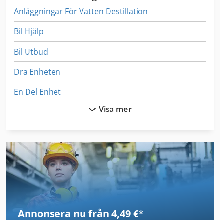
Anläggningar För Vatten Destillation
Bil Hjälp
Bil Utbud
Dra Enheten
En Del Enhet
Visa mer
Ex Press Center
Fönstret För
Ga 11 Ff
German
Idx 23
Annonsera nu från 4,49 €
*
Inredning Och Design