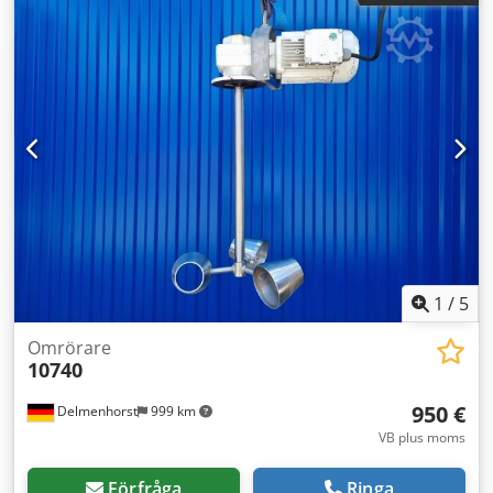
Diameter: 200 mm Axellängd: 375 mm Totalhöjd: 1748 mm
justerbar Totalbredd: 755 mm Totallängd: 1027 mm
1
/
5
Omrörare
10740
950 €
Delmenhorst
999 km
VB plus moms
Förfråga
Ringa