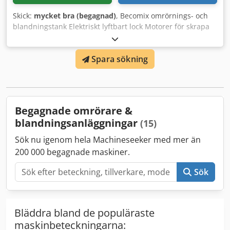
Skick:
mycket bra (begagnad)
, Becomix omrörnings- och
blandningstank Elektriskt lyftbart lock Motorer för skrapa
och mixer Dedpfox Dnkiox Aciewa 316 rostfritt stål
Kapacitet 3000 liter
Spara sökning
Begagnade omrörare &
blandningsanläggningar
(15)
Sök nu igenom hela Machineseeker med mer än
200 000 begagnade maskiner.
Sök
Bläddra bland de populäraste
maskinbeteckningarna: