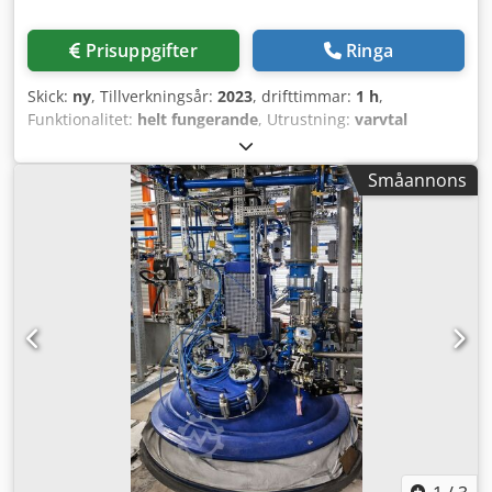
Prisuppgifter
Ringa
Skick:
ny
, Tillverkningsår:
2023
, drifttimmar:
1 h
,
Funktionalitet:
helt fungerande
, Utrustning:
varvtal
steglöst justerbart
, Konus-helix-tork Vakuum konustork
HC22 Hastelloy Kegeltork Modell MIXODRY EMV/DE 950
Småannons
Skick: Oanvänd Produktberörd material: 2.4602 HC22
Hastelloy Omrörare: Dubbelspiralomrörare
(skruvomrörare) för högviskösa produkter (se bilder) Total
volym: 965 liter Värmes medelst halv-rörspiral Total volym
halv-rörspiral: 27 liter Dsdpfx Ajyf A Sfeciswa Drifttryck
invändigt: -1/+2 bar Drifttryck på halv-rörspiral: -1/+8 bar
Drifttemperatur: 0/+140 °C Provtryck invändigt: 4,3 bar
Provtryck på halv-rörspiral: 12,9 bar Tomvikt: 1400 kg
Dubbelspiralomrörare inkl. instrumentering, armaturer
Hydraulsystem för sänkning av torken Kondensor 2,0 m2
HC22 (rörbuntvärmeväxlare) Styrning Tekniska detaljer
tillhandahålls gärna på begäran. Kontakta oss även för en
skriftlig offert. Demontering, förpackning och lastning på
lastbil organiseras och övervakas av Cycron GmbH. Vi