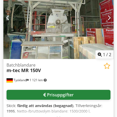
1
/
2
Batchblandare
m-tec
MR 150V
Tyskland
1 121 km
Prisuppgifter
Skick:
färdig att användas (begagnad)
, Tillverkningsår:
1995
, Netto-/bruttovolym blandare: 1500/2000 l,
användbar volym efterbehållare: 1790 l, motoreffekt: 55