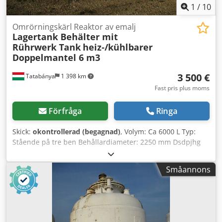
1
/
10
Omrörningskärl Reaktor av emalj
Lagertank Behälter mit
Rührwerk Tank
heiz-/kühlbarer
Doppelmantel 6 m3
3 500 €
Tatabánya
1 398 km
Fast pris plus moms
Förfråga
Ringa
Skick:
okontrollerad (begagnad)
, Volym: Ca 6000 L Typ:
Stående på tre ben Behållardiameter: 2250 mm Dsdpjhg
Niqjfx Acijwa Uppvärmbar/kylningsbar dubbelmantel
Emaljerad behållare
Småannons