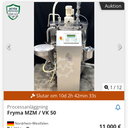
Auktion
1
/
12
Slutar om
10
d
2
h
42
min
31
s
Processanläggning
Fryma
MZM / VK 50
Nordrhein-Westfalen
11 000 €