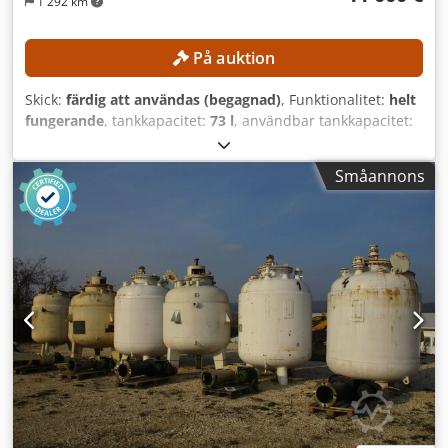
1 292 km
På auktion
Skick:
färdig att användas (begagnad)
, Funktionalitet:
helt
fungerande
, tankkapacitet:
73 l
, användbar tankkapacitet:
50 l
, total längd:
1 200 mm
, total bredd:
1 500 mm
, total
höjd:
2 000 mm
, Processanläggning för tillverkning av
Småannons
krämer, salvor och suppositoriemassa Utförande för
skummande produkter TEKNISKA DETALJER Användbar
volym: 50 liter Total volym: 73 liter Minsta fyllningsvolym:
10 liter Homogeniserare Modell: Brienz RF 112 M-2 Djdpfx
Acjzrfbbeiewa Effekt: 4 kW Varvtal: max. 2 850 varv/min
Blandare/skrapa Växel: SEW FAF 37 Varvtal: max. 28
varv/min MASKINDETALJER Utrymmesbehov: 1 200 × 1 500
× 2 000 mm