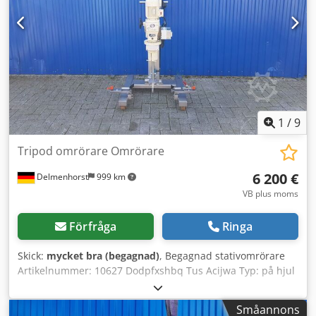
1
/
9
Tripod omrörare Omrörare
6 200 €
Delmenhorst
999 km
VB plus moms
Förfråga
Ringa
Skick:
mycket bra (begagnad)
, Begagnad stativomrörare
Artikelnummer: 10627 Dodpfxshbq Tus Acijwa Typ: på hjul
Hjulhöjd: 83 mm Material (medieberörda delar): 1.4301
rostfritt stål Motor: Effekt: 1,1 kW Varvtal: 116 – 810
Småannons
varv/min Spänning: 400 V Omrörarorgan: Propeller