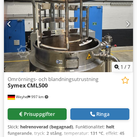
hastighetsregulator (frekvensomriktare) och varvtalet är
fast inställt på 50 %. Maskintyp: UMC 12-F Maskinnummer:
714-27-101 Motortyp: FD112M10- Motornummer: 4812222
Märkspänning: 380 V Frekvens: 50 Hz Motoreffekt: 1,8 kW
Antal faser: 3 Varvtal: 150-2800 1/min Skyddsklass: IP 44
Dedpfjy Ry Ezox Acijwa Ström: 4,8 A Tillverkningsår: 1989
Vid frågor eller behov av ytterligare information, vänligen
kontakta oss via meddelande eller telefon.
1
/
7
Omrörnings- och blandningsutrustning
Symex
CML500
Weyhe
997 km
Prisuppgifter
Ringa
Skick:
helrenoverad (begagnad)
, Funktionalitet:
helt
fungerande
, tryck:
2 stång
, temperatur:
131 °C
, effekt:
45