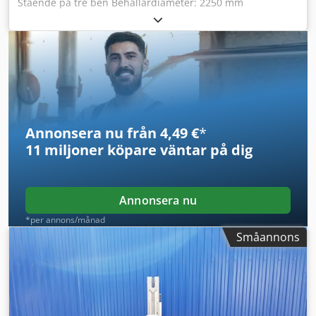
Stående på tre ben Behållardiameter: 2250 mm
Värme-/kylningsbar dubbelmantel Emaljerad behållare
Dedpshg Nk Djfx Aciswa
Annonsera nu från 4,49 €
*
11 miljoner köpare
väntar på dig
Annonsera nu
*per annons/månad
Småannons