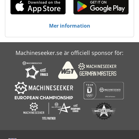
Verktyg För Mätning
Verktyg För Träbearbetning
Mer information
Överväga Transport
Machineseeker.se är officiell sponsor för: