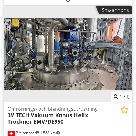
kW, längd: 4700 mm, bredd: 2500 mm, höjd: 3400 mm, vikt
Småannons
blandare/efterbehållare: 3,9/1,21 t, levereras med
omfattande dokumentation. En visning på plats är möjlig.
Djdpfsrn Rc Dox Acijwa
1
/
6
Omrörnings- och blandningsutrustning
3V TECH
Vakuum Konus Helix
Trockner EMV/DE950
Breitenbach
1 588 km