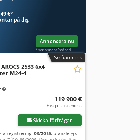
 * Internt nummer: G400135 * Pris:
avbetalning: 2 180,02 € Crjdpfx Apjy
49 €
*
eller om du vill anpassa det efter
ntar på dig
itt samtal! Med reservation för
ring direkt hos oss är möjlig. GOLEC
rainska, ryska, bulgariska.
Annonsera nu
*per annons/månad
Småannons
AROCS 2533 6x4
ter M24-4
m
119 900 €
Fast pris plus moms
Skicka förfrågan
rsta registrering:
08/2015
, bränsletyp:
ing (TÜV):
08/2028
, färg:
grå
, växeltyp: