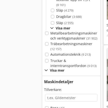
(8 161)
Släp
(4 279)
Dragbilar
(3 688)
Släp
(2 555)
Visa mer
Metallbearbetningsmaskiner
och verktygsmaskiner
(31 902)
Träbearbetningsmaskiner
(12 157)
Automationsteknik
(9 213)
Truckar &
interntransportfordon
(9 013)
Visa mer
Maskindetaljer
Tillverkare:
Benz