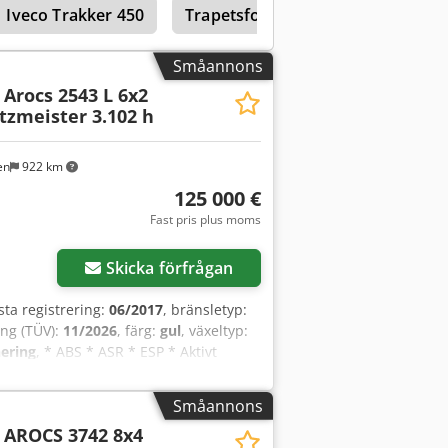
Iveco Trakker 450
Trapetsformat Blad
00,00 € Codpfx Apoyyfxfemerf *
899,88 € Restvärde: 24 080,00 € Om
behov, kontakta oss (Hr. Enchev). Vi
Småannons
t ditt begagnade fordon i inbyte.
Arocs 2543 L 6x2
 Vi talar: tyska, engelska, spanska,
zmeister 3.102 h
en
922 km
125 000 €
Fast pris plus moms
Begär fler bilder
Skicka förfrågan
rsta registrering:
06/2017
, bränsletyp:
ing (TÜV):
11/2026
, färg:
gul
, växeltyp:
nering
, * ABS * ASR * ESP * Aktivt
* Varningssystem för backning *
s i backe * Elmanövrerade
Småannons
* Centrallås * Taklucka * Bakruta *
AROCS 3742 8x4
axel * Styraxel * AP-axlar *