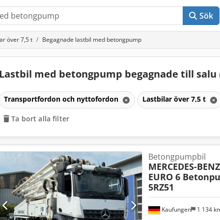
Sök
ar över 7,5 t
Begagnade lastbil med betongpump
Lastbil med betongpump begagnade till salu
Transportfordon och nyttofordon
Lastbilar över 7,5 t
Ta bort alla filter
Betongpumpbil
MERCEDES-BENZ
EURO 6 Betonp
5RZ51
Kaufungen
1 134 k