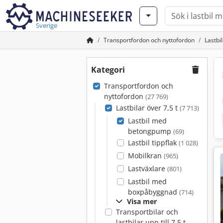
Sverige
Transportfordon och nyttofordon
Lastbil
Kategori
Transportfordon och
nyttofordon
(27 769)
Lastbilar över 7,5 t
(7 713)
Lastbil med
betongpump
(69)
Lastbil tippflak
(1 028)
Mobilkran
(965)
Lastväxlare
(801)
Lastbil med
boxpåbyggnad
(714)
Visa mer
Transportbilar och
lastbilar upp till 7,5 t