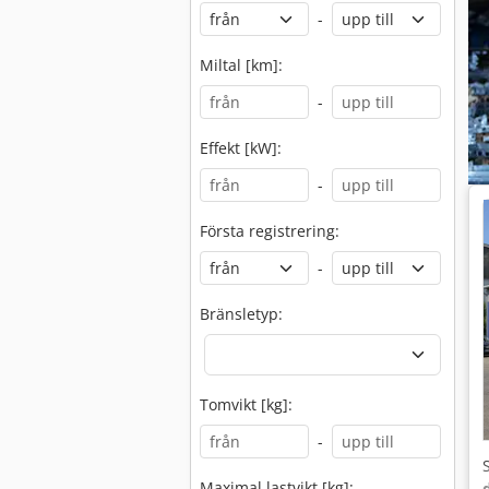
-
Miltal [km]:
-
Effekt [kW]:
-
Första registrering:
-
Bränsletyp:
Tomvikt [kg]:
-
Maximal lastvikt [kg]: