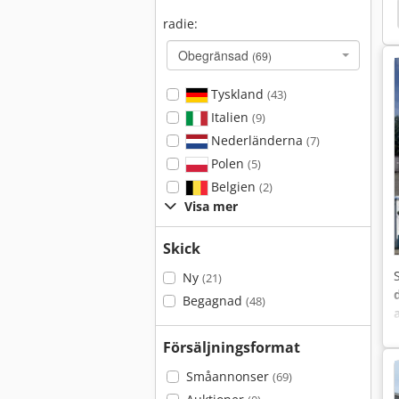
xor
Iveco Trakker
Daf Cf
Johnford Sv-48
radie:
Obegränsad
(69)
Tyskland
(43)
Italien
(9)
Nederländerna
(7)
Polen
(5)
Belgien
(2)
Visa mer
Skick
Ny
(21)
Begagnad
(48)
Försäljningsformat
Småannonser
(69)