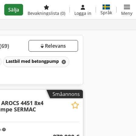
Sälja
Språk
Bevakningslista
(0)
Logga in
Meny
(69)
Relevans
Lastbil med betongpump
Småannons
AROCS 4451 8x4
umpe SERMAC
m