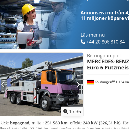
MK25H-80-RH-PB607EPC Mycket gott skick! Exempel på finansiering:
139 900,00 € * Handpenning: 10% * Lånetid: 60 månader * Månatlig 
Annonsera nu från 4,
Dyxusmsf * Restvärde: 26 380,00 € Om detta erbjudande passar dig 
11 miljoner köpare
vä
dina behov, vänligen kontakta oss (Herr Enchev). Vi ser fram emot d
eventuella fel. Vi tar gärna din begagnade fordon i inbyte. Finansie
NUTZFAHRZEUGE GMBH Vi talar: tyska, engelska, spanska, polska, uk
Läs mer nu
+44 20 806 810 84
Betongpumpbil
MERCEDES-BENZ
Euro 6 Putzmeis
Kaufungen
1 134 k
1
/
36
Skick:
begagnad
, miltal:
251 583 km
, effekt:
240 kW (326,31 hk)
, fö
diesel
, totalvikt:
27 500 kg
, axelkonfiguration:
3 axlar
, nästa besiktn