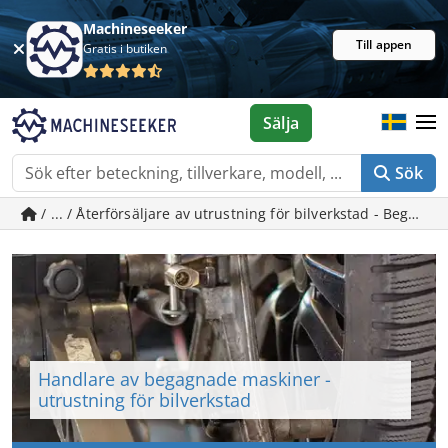
Machineseeker
Till appen
Gratis i butiken
Sälja
Sök
/ ... / Återförsäljare av utrustning för bilverkstad - Bega
Handlare av begagnade maskiner -
utrustning för bilverkstad