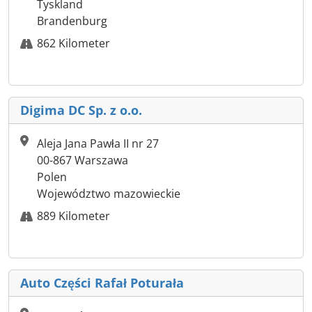
Tyskland
Brandenburg
862 Kilometer
Digima DC Sp. z o.o.
Aleja Jana Pawła II nr 27
00-867 Warszawa
Polen
Województwo mazowieckie
889 Kilometer
Auto Części Rafał Poturała