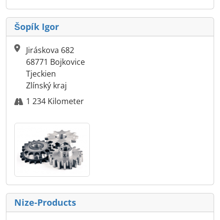
Šopík Igor
Jiráskova 682
68771 Bojkovice
Tjeckien
Zlínský kraj
1 234 Kilometer
Nize-Products