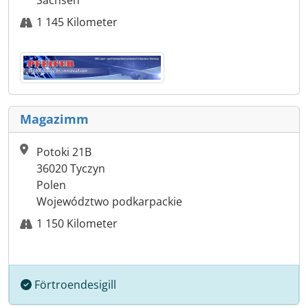
Sachsen
1 145 Kilometer
Magazimm
Potoki 21B
36020 Tyczyn
Polen
Województwo podkarpackie
1 150 Kilometer
Förtroendesigill