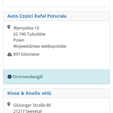
Auto Części Rafał Poturała
Wymysłów 10
62-740 Tuliszków
Polen
Województwo wielkopolskie
897 Kilometer
Förtroendesigill
Klose & Knolle oHG
Glüsinger Straße 80
21217 Seevetal