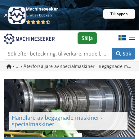
Machineseeker
Till appen
Gratis i butiken
Sälja
Sök
/ ... / Återförsäljare av specialmaskiner - Begagnade mask
Handlare av begagnade maskiner -
specialmaskiner