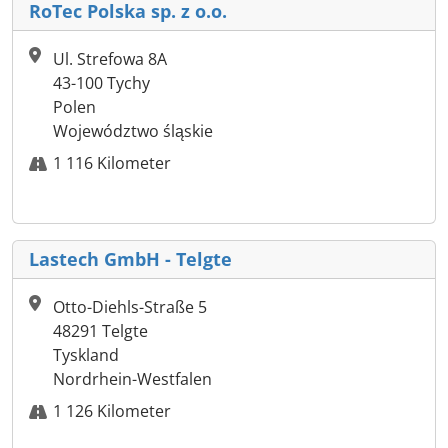
RoTec Polska sp. z o.o.
Ul. Strefowa 8A
43-100 Tychy
Polen
Województwo śląskie
1 116 Kilometer
Lastech GmbH - Telgte
Otto-Diehls-Straße 5
48291 Telgte
Tyskland
Nordrhein-Westfalen
1 126 Kilometer