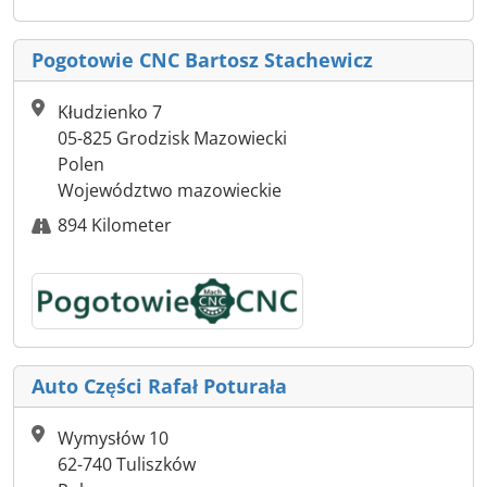
Pogotowie CNC Bartosz Stachewicz
Kłudzienko 7
05-825 Grodzisk Mazowiecki
Polen
Województwo mazowieckie
894 Kilometer
Auto Części Rafał Poturała
Wymysłów 10
62-740 Tuliszków