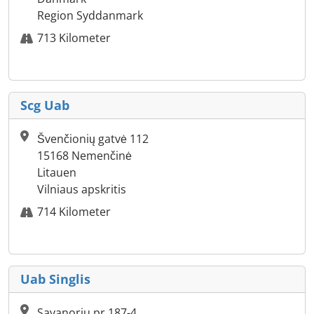
Region Syddanmark
713 Kilometer
Scg Uab
Švenčionių gatvė 112
15168 Nemenčinė
Litauen
Vilniaus apskritis
714 Kilometer
Uab Singlis
Savanoriu pr.187-4