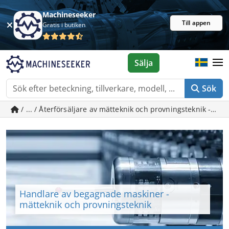
Machineseeker
Till appen
Gratis i butiken
Sälja
Sök
/ ... / Återförsäljare av mätteknik och provningsteknik - 
Handlare av begagnade maskiner -
mätteknik och provningsteknik