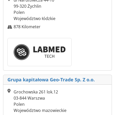
ul Narutowicza 44-10
99-320 Żychlin
Polen
Województwo łódzkie
878 Kilometer
Grupa kapitałowa Geo-Trade Sp. Z o.o.
Grochowska 261 lok.12
03-844 Warszwa
Polen
Województwo mazowieckie