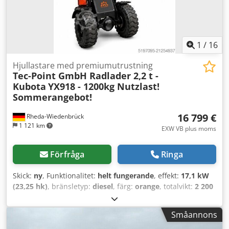
1
/
16
Hjullastare med premiumutrustning
Tec-Point GmbH Radlader 2,2 t -
Kubota
YX918 - 1200kg Nutzlast!
Sommerangebot!
16 799 €
Rheda-Wiedenbrück
1 121 km
EXW VB plus moms
Förfråga
Ringa
Skick:
ny
, Funktionalitet:
helt fungerande
, effekt:
17,1 kW
(23,25 hk)
, bränsletyp:
diesel
, färg:
orange
, totalvikt:
2 200
kg
, driftsvikt:
2 200 kg
, maximal lastvikt:
1 200 kg
, däckens
skick:
100 procent
, skopvolym:
0,4 m³
, grävskopsbredd:
Småannons
140 mm
, fjädring:
stål
, Tillverkningsår:
2026
, Utrustning:
4-