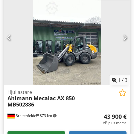
hydraulik, hytt, pallgafflar, standardskopa
, Motor Steg V,
20 km/tim-version, Permanent drift för extra hydraulik,
Hydraulikkopplingar för första extra kretsen, Komfortsäte
Grammer, Däck Mitas 405/70 R18, Verktygslåda med lock,
Arbetsstrålkastare bak, Csdpotrna Uofx Am Heha
Radioberedskap, Hydraulisk snabbkoppling, Standard
skopa med undersvetsat skär och därmed 1 kubikmeter,
Pallgaffel
1
/
3
Hjullastare
Ahlmann
Mecalac AX 850
MB502886
43 900 €
Breitenfelde
873 km
VB plus moms