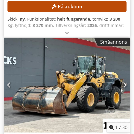
omgående leverans! Vid behov erbjuder vi gärna virtuell
På auktion
maskinvisning via videosamtal.
Skick:
ny
, Funktionalitet:
helt fungerande
, tomvikt:
3 200
kg
, lyfthöjd:
3 270 mm
, Tillverkningsår:
2026
, drifttimmar:
1 h
, lastkapacitet:
800 kg
, maskin-/fordonsnummer:
250815
, Maskinen är ny och oanvänd! TEKNISKA DETALJER
Småannons
Lyfthöjd: 3 270 mm Lyftkapacitet: 800 kg Skopvolym: 0,38
m³ MASKINDETALJER Mått och vikt Mått (L x B x H): 4 706 x
1 570 x 2 480 mm Vikt: 3 200 kg Däckstorlek: 31 × 15,5 × 15
Motortillverkare: Changchai Motortyp: ZN390BT-25G
Motoreffekt: 18,4 kW Antal cylindrar: 3 Bränsletyp: Diesel
Chsdpfx Amszr D Uyo Hja Utsläppsnorm: Euro 5
Bränsletank: 70 l Avlästa driftstimmar: 1 timme
UTRUSTNING Snabbkopplingssystem Lyftlås Hytt med
värme Gräpskop med tänder Tygklädd sits CE-märkning
1
/
30