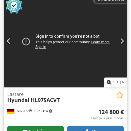
1
/
15
Lastare
Hyundai
HL975ACVT
124 800 €
Tyskland
1 121 km
Fast pris plus moms