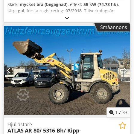
Skick:
mycket bra (begagnad)
, effekt:
55 kW (74,78 hk)
,
färg:
gul
, första registrering:
07/2018
, Tillverkningsår:
2018
, drifttimmar:
5 014 h
, Utrustning:
färddator, hytt
,
Modellår: 2018 Antal cylindrar: 3 Tomvikt: 6 460 kg Antal
Småannons
ventiler: 3 CE-märkning: ja Tekniskt skick: mycket bra
Optiskt skick: mycket bra Pris: På förfrågan Serienummer:
CAT0908MAH8803391 Codpfx Amjy A Tn He Hsha = Fler
alternativ och tillbehör = - Tredje ventil - Sluten hytt -
Centralsmörjning
1
/
33
Hjullastare
ATLAS
AR 80/ 5316 Bh/ Kipp-