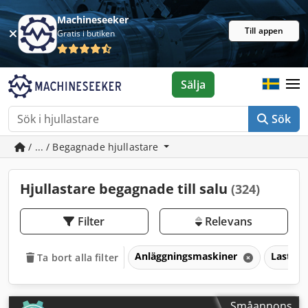
Machineseeker
Till appen
Gratis i butiken
Sälja
Sök
/ ... / Begagnade hjullastare
Hjullastare begagnade till salu
(324)
Filter
Relevans
Anläggningsmaskiner
Lastar
Ta bort alla filter
Småannons