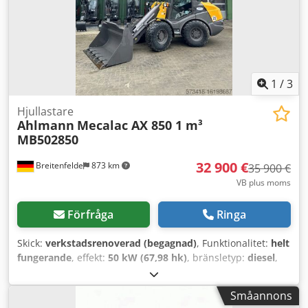
1
/
3
Hjullastare
Ahlmann
Mecalac AX 850 1 m³
MB502850
32 900 €
Breitenfelde
873 km
35 900 €
VB plus moms
Förfråga
Ringa
Skick:
verkstadsrenoverad (begagnad)
, Funktionalitet:
helt
fungerande
, effekt:
50 kW (67,98 hk)
, bränsletyp:
diesel
,
driftsvikt:
5 050 kg
, däcksstorlek:
405/70 R 18
, skopvolym:
1
m³
, Tillverkningsår:
2023
, drifttimmar:
800 h
, Utrustning:
Småannons
UVV säkerhetskontroll, bakre pickup, extra strålkastare,