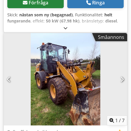
Förfråga
Ringa
Skick:
nästan som ny (begagnad)
, Funktionalitet:
helt
fungerande
, effekt:
50 kW (67,98 hk)
, bränsletyp:
diesel
,
driftsvikt:
5 050 kg
, däcksstorlek:
405/70 R 18
,
Tillverkningsår:
2023
, drifttimmar:
150 h
, Utrustning:
UVV
Småannons
säkerhetskontroll, bakre pickup, extra strålkastare,
hydraulik, hytt, pallgafflar, standardskopa
, Motor Steg V,
20 km/version, Permanent inkoppling av extra hydraulik,
Hydraulkopplingar för 1. extra krets, Komfortstol Grammer,
Däck Mitas 405/70 R18, Verktygslåda med lock,
Arbetsstrålkastare bak, Radioförberedelse, Hydraulisk
snabbväxlare, Standard skopa med påsvetsad skärstång,
därmed 1 kubikmeter, Csdotrnf Dopfx Am Hsha Pallgaffel
1
/
7