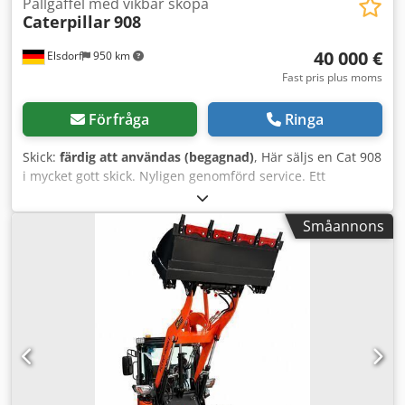
Pallgaffel med vikbar skopa
Caterpillar
908
40 000 €
Elsdorf
950 km
Fast pris plus moms
Förfråga
Ringa
Skick:
färdig att användas (begagnad)
, Här säljs en Cat 908
i mycket gott skick. Nyligen genomförd service. Ett
servicekit ingår. 2040 timmar. Tillverkningsår 2020.
Inkluderar pallgaffel och fällbar skopa. Chsdpjzmqr Uofx
Småannons
Am Hja