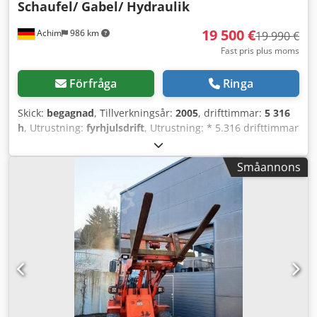
Schaufel/ Gabel/ Hydraulik
19 500 €
Achim
986 km
19 990 €
Fast pris plus moms
Förfråga
Ringa
Skick:
begagnad
, Tillverkningsår:
2005
, drifttimmar:
5 316
h
, Utrustning:
fyrhjulsdrift
, Utrustning: * 5.316 drifttimmar
* Motoreffekt 53,5 kW * 20 km/h * hydrauliska
anslutningar * extraljus * varningsljus (rundljus) *
Småannons
snabbfäste Övrigt: * 1 tidigare ägare * Första leverans i
Tyskland * Tillverkningsår 2005 * Tjänstevikt 5.975 kg *
Totalvikt 6.500 kg * Broms visar felmeddelande Sedan 1972
har vi varit din pålitliga partner för bil- och nyttofordon i
28832 Achim vid Bremer Kreuz. NutzfahrzeugZentrum
Behnke har ständigt cirka 200 fordon inom transportbilar,
nyttofordon och entreprenadmaskiner! Vi erbjuder
kontinuerligt attraktiva finansieringsmöjligheter till
förmånliga villkor. Vid intresse lämnar vi gärna ett
individuellt erbjudande! Chsdjx Rfbzjpfx Am Hea Inbyte av