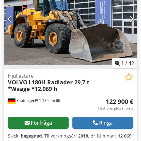
fullständig. All form av garanti och/eller ansvar är
uteslutet. Avvikelser från den ovan angivna beskrivningen
kan inte uteslutas. Vi påpekar att föremålet för ett avtal om
köp som håller på att slutföras uteslutande är fordonet i
dess faktiska skick.
1
/
42
Hjullastare
VOLVO
L180H Radlader 29,7 t
*Waage *12.069 h
122 900 €
Kaufungen
1 134 km
Fast pris plus moms
Förfråga
Ringa
Skick:
begagnad
, Tillverkningsår:
2018
, drifttimmar:
12 069