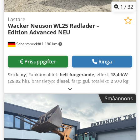
1
/
32
Lastare
Wacker Neuson
WL25 Radlader –
Edition Advanced NEU
Schermbeck
1 190 km
Prisuppgifter
Ringa
Skick:
ny
, Funktionalitet:
helt fungerande
, effekt:
18,4 kW
(25,02 hk)
, bränsletyp:
diesel
, färg:
gul
, totalvikt:
2 970 kg
,
driftsvikt:
2 690 kg
, däcksstorlek:
10x16,5 EM ET 0
, däckens
skick:
100 procent
, skopvolym:
0,56 m³
, grävskopsbredd:
Småannons
1 450 mm
, Tillverkningsår:
2026
, Utrustning:
UVV
säkerhetskontroll, differentialspärr, extra strålkastare,
fyrhjulsdrift, hydraulik, hytt, pallgafflar,
släpvagnskoppling, standardskopa
, Wacker Neuson WL25
hjullastare – Edition Advanced NY Wacker Neuson
hjullastare WL25 – Edition Advanced – NY | Perkins-motor