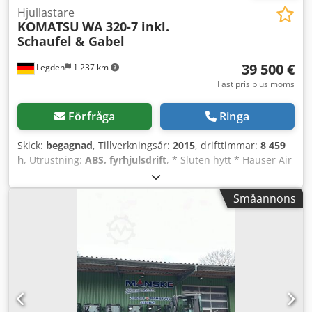
Hjullastare
KOMATSU
WA 320-7 inkl.
Schaufel & Gabel
39 500 €
Legden
1 237 km
Fast pris plus moms
Förfråga
Ringa
Skick:
begagnad
, Tillverkningsår:
2015
, drifttimmar:
8 459
h
, Utrustning:
ABS, fyrhjulsdrift
, * Sluten hytt * Hauser Air
26 Alva filtersystem * CD-radio * TFT-informationsdisplay *
Klimatanläggning * Backkamerasystem med extern
Småannons
monitor * Lastövervakningssystem * Inkluderar lastskopa
och pallgaffel * 123 kW motoreffekt * VSC * K-TCS ----
Fordonsnummer 12318 Codozrrkpepfx Am Heha ----Med
reservation för fel och mellanförsäljning.