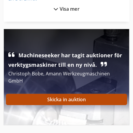
Visa mer
Fin Struktur
Fina Kvarn
Fönstret För
German
Machineseeker har tagit auktioner för
Kapsågar För Metall
verktygsmaskiner till en ny nivå.
Kgs 1670
Christoph Bobe, Amann Werkzeugmaschinen
GmbH
Nc Svarv
Produktion Av Byggmaterial
Skicka in auktion
Sc
Skid Steer
Skogsbrukstraktorer Med Hjul