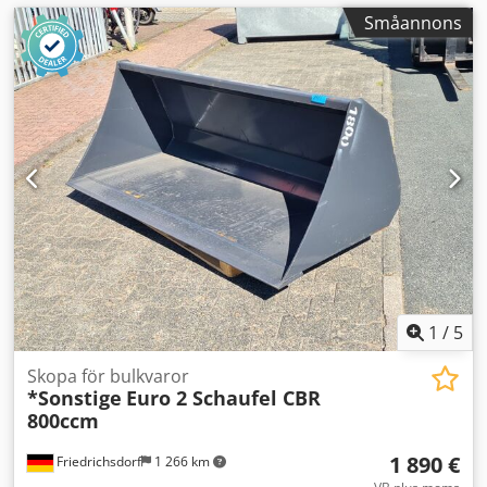
Småannons
1
/
5
Skopa för bulkvaror
*Sonstige
Euro 2 Schaufel CBR
800ccm
1 890 €
Friedrichsdorf
1 266 km