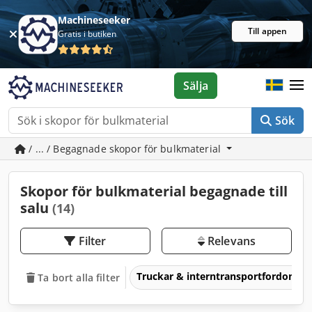
Machineseeker
Till appen
Gratis i butiken
Sälja
Sök
/ ... / Begagnade skopor för bulkmaterial
Skopor för bulkmaterial begagnade till
salu
(14)
Filter
Relevans
Truckar & interntransportfordon
Ta bort alla filter