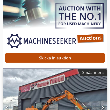
Typ: Hydraulisk gaffeltruckpåbyggnadsskop Ho 750
Årsmodell: 2000 Höjd (mm): 1 020 Längd (mm): 1 900
Dkodpfx Amezd Hu Toier Lastkapacitet (kg): 750 Vikt (kg):
350 Bredd (mm): 1 200
Skicka in auktion
Småannons