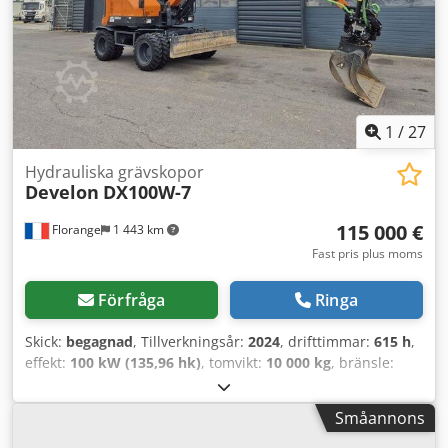
1
/
27
Hydrauliska grävskopor
Develon
DX100W-7
115 000 €
Florange
1 443 km
Fast pris plus moms
Förfråga
Ringa
Skick:
begagnad
, Tillverkningsår:
2024
, drifttimmar:
615 h
,
effekt:
100 kW (135,96 hk)
, tomvikt:
10 000 kg
, bränsle:
diesel
, Utrustning:
luftkonditionering
, • 615 timmar •
Variabel bom • Snabbfäste STEELWRIST QCS50 • Tiltrotator
Småannons
STEELWRIST X12 S50 • Sticka 2,25 m • Automatisk tomgång •
Säkerhetsventiler • Bi-direktionellt högflödeshydraulik •