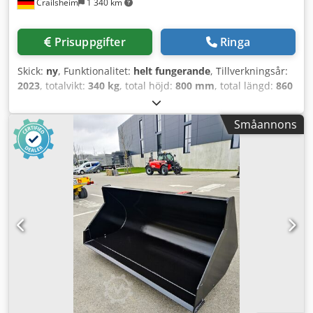
Crailsheim
1 340 km
Prisuppgifter
Ringa
Skick:
ny
, Funktionalitet:
helt fungerande
, Tillverkningsår:
2023
, totalvikt:
340 kg
, total höjd:
800 mm
, total längd:
860
mm
, total bredd:
1 950 mm
, lastkapacitet:
843 kg
, Skopa
Tillverkare: Manitou Typ: CBR 780 L1950 Årsmodell: 2023
Småannons
Höjd (mm): 800 Längd (mm): 860 Bärkapacitet (kg): 843 Vikt
(kg): 340 Dkodoycxtaepfx Amisr Bredd (mm): 1 950