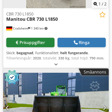
1
/
2
CBR 730 L1850
Manitou
CBR 730 L1850
Crailsheim
1 340 km
Prisuppgifter
Ringa
Skick:
begagnad
, Funktionalitet:
helt fungerande
,
Tillverkningsår:
2020
, totalvikt:
330 kg
, total höjd:
790 mm
,
total längd:
1 000 mm
, total bredd:
1 850 mm
,
lastkapacitet:
735 kg
, Skopa Tillverkare: Manitou Typ: CBR
Småannons
730 L1850 Tillverkningsår: 2020 Höjd (mm): 790 Längd
(mm): 1 000 Lyftkapacitet (kg): 735 Vikt (kg): 330 Bredd
(mm): 1 850 Dedpfoycxtgox Amiskr