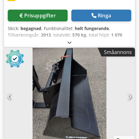
Prisuppgifter
Ringa
Skick:
begagnad
, Funktionalitet:
helt fungerande
,
Tillverkningsår:
2013
, totalvikt:
570 kg
, total höjd:
1 070
mm
, total längd:
1 540 mm
, total bredd:
2 050 mm
,
lastkapacitet:
1 500 kg
, Skopa Tillverkare: LSB Typ: Merlo
Småannons
Djdpfjxpybwsx Amiekr Årsmodell: 2013 Höjd (mm): 1 070
Längd (mm): 1 540 Lyftkapacitet (kg): 1 500 Vikt (kg): 570
Bredd (mm): 2 050