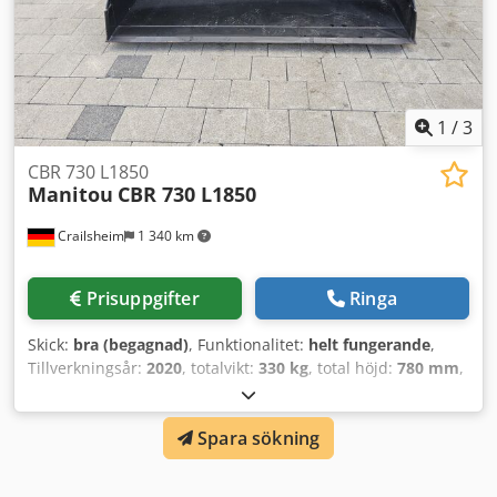
1
/
3
CBR 730 L1850
Manitou
CBR 730 L1850
Crailsheim
1 340 km
Prisuppgifter
Ringa
Skick:
bra (begagnad)
, Funktionalitet:
helt fungerande
,
Tillverkningsår:
2020
, totalvikt:
330 kg
, total höjd:
780 mm
,
total längd:
1 000 mm
, total bredd:
1 850 mm
,
lastkapacitet:
735 kg
, Skopa Tillverkare: Manitou Typ: CBR
Spara sökning
730 L1850 Tillverkningsår: 2020 Höjd (mm): 780
Dodexqhxaepfx Amiokr Längd (mm): 1 000 Lyftkapacitet
(kg): 735 Vikt (kg): 330 Bredd (mm): 1 850