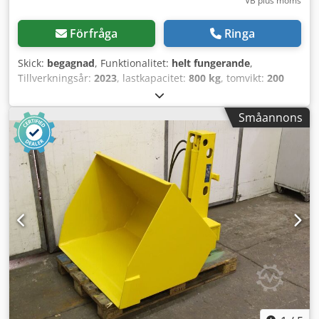
VB plus moms
Förfråga
Ringa
Skick:
begagnad
, Funktionalitet:
helt fungerande
,
Tillverkningsår:
2023
, lastkapacitet:
800 kg
, tomvikt:
200
kg
, konstruktionsbredd:
1 800 mm
, Materialskopa Dodju
Dyd Nopfx Amiekr Tekniskt skick: Ny Beskrivning: Transport
Småannons
av material med en densitet ≤ 2100 kg/m3 Perfekt för
transport av spannmål, jord, grus... Förstärkt konstruktion
för maximal belastning Nivelleringshjälp för högre
precision Skruvad skärstång LDR som tillval till vissa
modeller