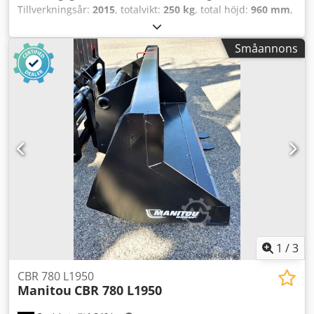
Tillverkningsår:
2015
, totalvikt:
250 kg
, total höjd:
960 mm
,
total längd:
1 030 mm
, total bredd:
2 010 mm
, Skopa
Dedpfoxpx U Nex Amiskr Tillverkare okänd Modell okänd
Småannons
Årsmodell: 2015 Höjd (mm): 960 Längd (mm): 1.030 Vikt
(kg): 250 Bredd (mm): 2.010
1
/
3
CBR 780 L1950
Manitou
CBR 780 L1950