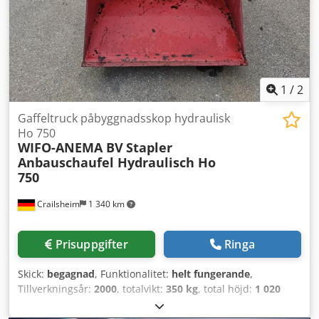
1
/
2
Gaffeltruck påbyggnadsskop hydraulisk
Ho 750
WIFO-ANEMA BV
Stapler
Anbauschaufel Hydraulisch Ho
750
Crailsheim
1 340 km
Prisuppgifter
Ringa
Skick:
begagnad
, Funktionalitet:
helt fungerande
,
Tillverkningsår:
2000
, totalvikt:
350 kg
, total höjd:
1 020
mm
, total längd:
1 900 mm
, total bredd:
1 200 mm
,
lastkapacitet:
750 kg
, Skopa Tillverkare: WIFO-ANEMA BV