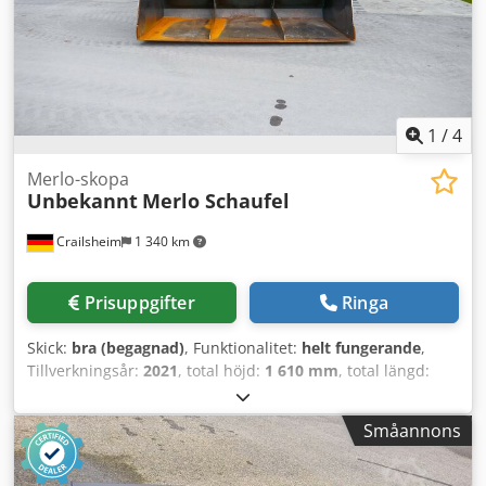
1
/
4
Merlo-skopa
Unbekannt
Merlo Schaufel
Crailsheim
1 340 km
Prisuppgifter
Ringa
Skick:
bra (begagnad)
, Funktionalitet:
helt fungerande
,
Tillverkningsår:
2021
, total höjd:
1 610 mm
, total längd:
1 910 mm
, total bredd:
2 850 mm
, Skopa Tillverkare: okänd
Typ: Merlo-skopa Tillverkningsår: 2021 Höjd (mm): 1 610
Småannons
Längd (mm): 1 910 Bredd (mm): 2 850 Dsdpfx Aexpya
Tjmiskr