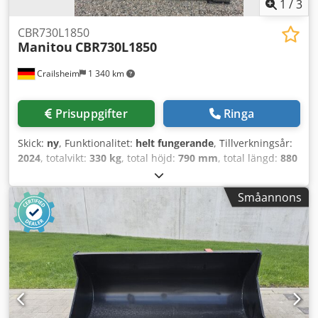
1
/
3
CBR730L1850
Manitou
CBR730L1850
Crailsheim
1 340 km
Prisuppgifter
Ringa
Skick:
ny
, Funktionalitet:
helt fungerande
, Tillverkningsår:
2024
, totalvikt:
330 kg
, total höjd:
790 mm
, total längd:
880
mm
, total bredd:
1 860 mm
, lastkapacitet:
735 kg
, Skopa
Tillverkare: Manitou Typ: CBR730L1850 Tillverkningsår:
Småannons
2024 Höjd (mm): 790 Längd (mm): 880 Dodoycxr Nspfx
Amijkr Lastkapacitet (kg): 735 Vikt (kg): 330 Bredd (mm): 1
860