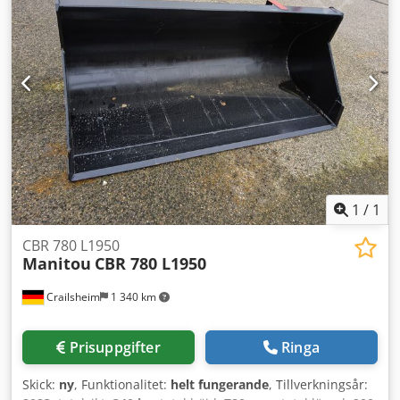
1
/
1
CBR 780 L1950
Manitou
CBR 780 L1950
Crailsheim
1 340 km
Prisuppgifter
Ringa
Skick:
ny
, Funktionalitet:
helt fungerande
, Tillverkningsår: