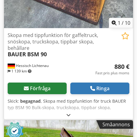
1
/
10
Skopa med tippfunktion för gaffeltruck,
snöskopa, truckskopa, tippbar skopa,
behållare
BAUER
BSM 90
880 €
Hessisch Lichtenau
1 139 km
Fast pris plus moms
Förfråga
Ringa
Skick:
begagnad
, Skopa med tippfunktion för truck BAUER
typ BSM 90 Bulk-skopa, truckskopa, tippbar skopa,
snöskopa, spånkärl, bulkbehållare, tippbehållare Fabr.nr:
4421 Tillverkningsår: 1983 Bärförmåga: 1500 kg Volym: 0,9
Småannons
m³ Skopbredd: 1570 mm Skopdjup: 1200 mm Skophöjd:
550 mm Gaffelfickor: 120 x 70 mm Gaffelavstånd