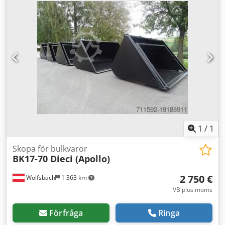
Dubbelverkande lågflödeslinje • Dubbelmonterade hjul •
Fyrhjulsstyrning med krabbläge • Framskär + bakre
stabilisatorer Dkodezb Ru Hspfx Amisr • Backkamera +
sidokamera • Luftkonditionering • Fjädrande och värmd
stol • LED-arbetsbelysning • Skopor 400 mm •
Planeringsskopa 1400 mm • Pallgaffel • 5 års / 3000 tim
garantitid
1
/
1
Skopa för bulkvaror
BK17-70 Dieci (Apollo)
2 750 €
Wolfsbach
1 363 km
VB plus moms
Förfråga
Ringa