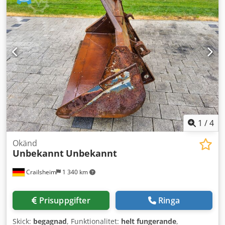
in-/utvändigt: 500/740 mm - Mekanisk tippanordning -
Truckfickor med öppningar för gafflarna in i lastutrymmet -
Orange lackerad med lätt rostangrepp Egenvikt: 275 kg
Utrymmesbehov B x D x H: 1570 x 1500 x 800 mm gott skick
Egenvikt: 275 kg Dkjdpfxou Swbus Amior
1
/
4
Okänd
Unbekannt
Unbekannt
Crailsheim
1 340 km
Prisuppgifter
Ringa
Skick:
begagnad
, Funktionalitet:
helt fungerande
,