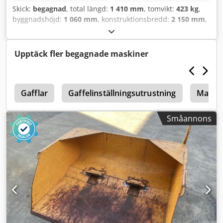
Skick:
begagnad
, total längd:
1 410 mm
, tomvikt:
423 kg
,
byggnadshöjd:
1 060 mm
, konstruktionsbredd:
2 150 mm
,
Skopa för bulkvaror Djdpfswlxgtsx Amiekr
Upptäck fler begagnade maskiner
e
Gafflar
Gaffelinställningsutrustning
Manito
Småannons