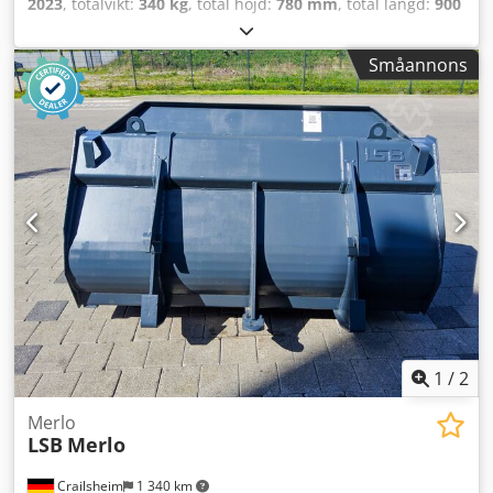
2023
, totalvikt:
340 kg
, total höjd:
780 mm
, total längd:
900
mm
, total bredd:
1 950 mm
, lastkapacitet:
843 kg
, Skopa
Tillverkare: Manitou Typ: CBR 780 L1950 Tillverkningsår:
Småannons
2023 Höjd (mm): 780 Längd (mm): 900 Lastkapacitet (kg):
843 Vikt (kg): 340 Dsdpfx Asycxr Ajmiskr Bredd (mm): 1 950
1
/
2
Merlo
LSB
Merlo
Crailsheim
1 340 km