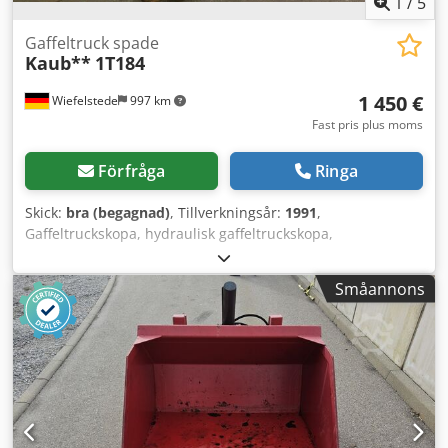
1
/
5
Gaffeltruck spade
Kaub**
1T184
1 450 €
Wiefelstede
997 km
Fast pris plus moms
Förfråga
Ringa
Skick:
bra (begagnad)
, Tillverkningsår:
1991
,
Gaffeltruckskopa, hydraulisk gaffeltruckskopa,
lättmaterialskopa, tippbar skopa -Gaffeltruckskopa:
hydraulisk -Skopans mått: 1040/600/H720 mm Dkjdpfx
Småannons
Amjc Nw Spjijr -Robust konstruktion -För gaffelupptagning:
410 mm -Passar till gaffeltruck: -Mått: 1150/1040/H930 mm
-Egenvikt: 465 kg