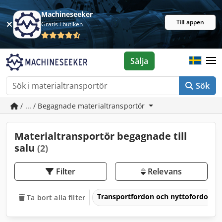
Machineseeker
Till appen
Gratis i butiken
Sälja
Sök
/ ... / Begagnade materialtransportör
Materialtransportör begagnade till
salu
(2)
Filter
Relevans
Transportfordon och nyttofordon
Ta bort alla filter