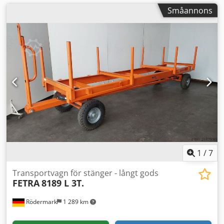
Småannons
1
/
7
Transportvagn för stänger - långt gods
FETRA
8189 L 3T.
Rödermark
1 289 km