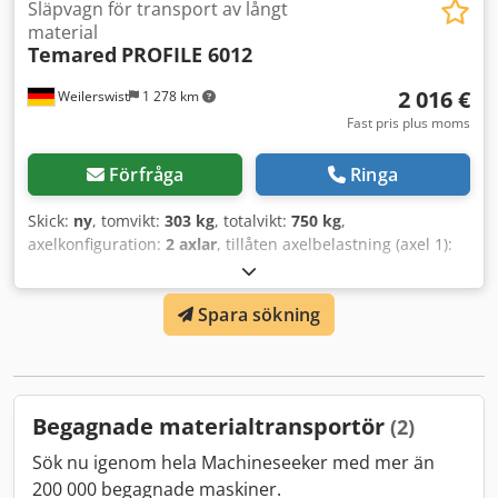
Släpvagn för transport av långt
material
Temared
PROFILE 6012
2 016 €
Weilerswist
1 278 km
Fast pris plus moms
Förfråga
Ringa
Skick:
ny
, tomvikt:
303 kg
, totalvikt:
750 kg
,
axelkonfiguration:
2 axlar
, tillåten axelbelastning (axel 1):
750 kg
, tillåten axellast (axel 2):
750 kg
, lastutrymmets
längd:
6 060 mm
, lastutrymmets bredd:
1 220 mm
,
Spara sökning
lastutrymmeshöjd:
400 mm
, total längd:
7 300 mm
, total
bredd:
1 670 mm
, fjädring:
annan
, däcksstorlek:
155/70
R13
, maxhastighet:
100 km/h
, släpvagnsbroms:
släpvagn
obromsad
, Tillverkningsår:
2026
, TEMARED släpvagn typ
PROFILE 6012 för transport av långa rör och profiler Lastyta
Begagnade materialtransportör
(2)
6060 x 1220 mm Lagligt totalvikt 750 kg, lastkapacitet upp
till 447 kg Tekniskt totalvikt 1500 kg, lastkapacitet upp till
Sök nu igenom hela Machineseeker med mer än
1197 kg Fabriksny släpvagn 2 års besiktning vid första
200 000 begagnade maskiner.