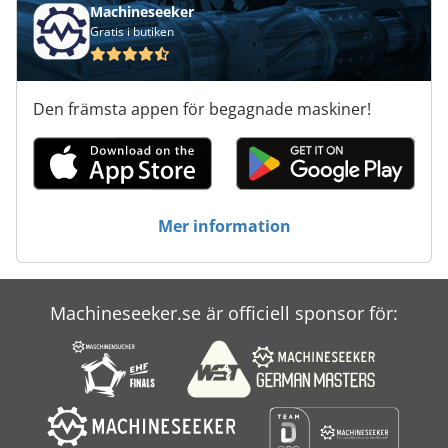
Transport Vagn
Machineseeker
Gratis i butiken
Transportvagn För Röret
Trä Trä
Den främsta appen för begagnade maskiner!
Tur 560
Verktyg För Mätning
Verktyg För Träbearbetning
Mer information
Överväga Transport
Machineseeker.se är officiell sponsor för: