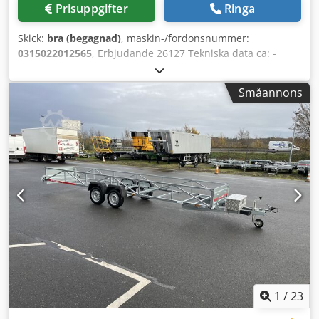
Prisuppgifter
Ringa
Skick:
bra (begagnad)
, maskin-/fordonsnummer:
0315022012565
, Erbjudande 26127 Tekniska data ca: -
Bärförmåga ca. 3000 kg - Lastyta mellan sidostolpar L 4,00
x B 0,94 m - Lastyta utan sidostolpar L 4,00 x B 1,04 m -
Småannons
Lastningshöjd ca. 0,7 m - Stolphöjd 0,5 m -
Dragstångslängd 1,1 m Credpfx Ajy Nzmdemkef - Längd
med dragstång ca. 5,9 m - Dragstång kan monteras på
båda sidor - Bredd ca. 1,1 m - Vikt ca. 450 kg -
Luftgummidäck 460 x 140
1
/
23