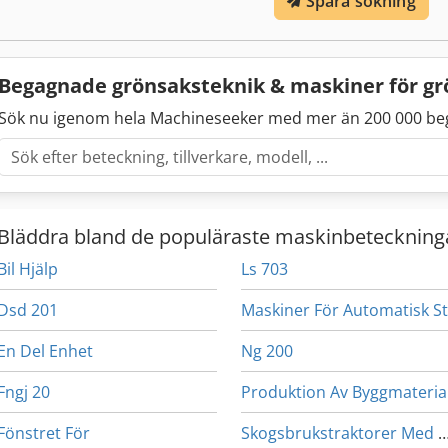
Spara sökning
Begagnade grönsaksteknik & maskiner för g
Sök nu igenom hela Machineseeker med mer än 200 000 be
Bläddra bland de populäraste maskinbeteckning
Bil Hjälp
Ls 703
Dsd 201
En Del Enhet
Ng 200
Fngj 20
Produktion Av Byggmateria
Fönstret För
Skogsbrukstraktorer Me