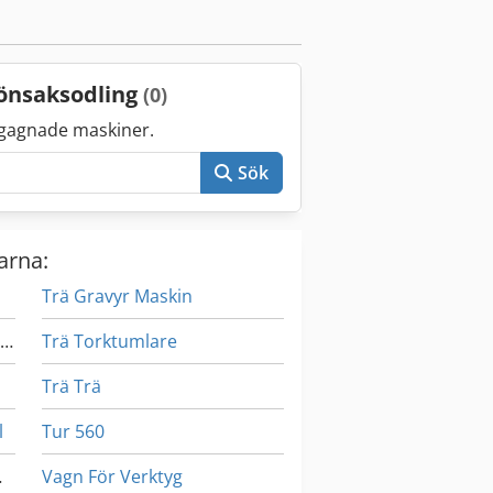
rönsaksodling
(0)
gagnade maskiner.
Sök
arna:
Trä Gravyr Maskin
Maskiner För Automatisk Stansning
Trä Torktumlare
Trä Trä
l
Tur 560
d Hjul
Vagn För Verktyg