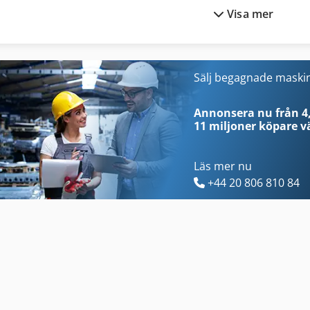
Visa mer
German
Tak 18
Handeln Med Livsmedel
Trailer För
Inredning Och Design
Transport Motor
Sälj begagnade maski
Kgs 1670
Trä Fräsmaskin
Annonsera nu från 4,
11 miljoner köpare
vä
Läs mer nu
+44 20 806 810 84