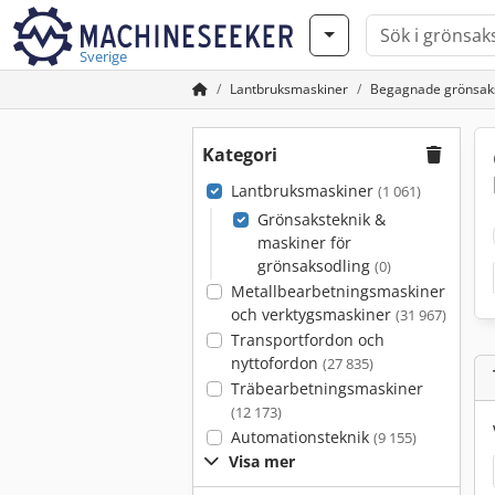
Sverige
Lantbruksmaskiner
Begagnade grönsaks
Kategori
Lantbruksmaskiner
(1 061)
Grönsaksteknik &
maskiner för
grönsaksodling
(0)
Metallbearbetningsmaskiner
och verktygsmaskiner
(31 967)
Transportfordon och
nyttofordon
(27 835)
Träbearbetningsmaskiner
(12 173)
Automationsteknik
(9 155)
Visa mer