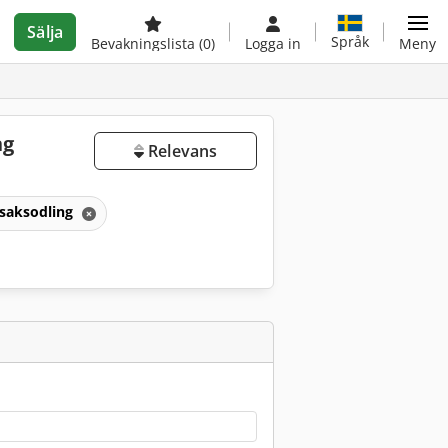
Sälja
Språk
Bevakningslista
(0)
Logga in
Meny
ng
Relevans
nsaksodling