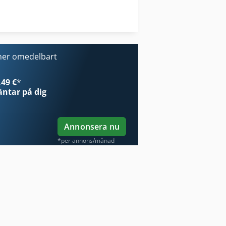
Verktyg För Mätning
Verktyg För Träbearbetning
ner omedelbart
49 €
*
ntar på dig
Annonsera nu
*per annons/månad