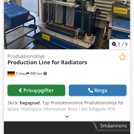
1
/
9
Produktionslinje
Production Line for Radiators
Trittau
880 km
Prisuppgifter
Ringa
Skick:
begagnad
, Typ Produktionslinje Produktionslinje för
kylare Ytterligare information finns i det bifogade PDF-
dokumentet. Tillbehör, avbildade verktyg och spännverktyg
ingår endast i leveransen om detta anges i de
Småannons
kompletterande uppgifterna. Ändringar och fel i de