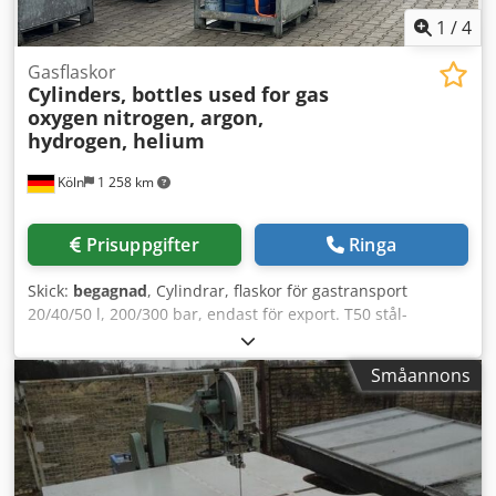
1
/
4
Gasflaskor
Cylinders, bottles used for gas
oxygen
nitrogen, argon,
hydrogen, helium
Köln
1 258 km
Prisuppgifter
Ringa
Skick:
begagnad
, Cylindrar, flaskor för gastransport
20/40/50 l, 200/300 bar, endast för export. T50 stål-
gasflaskor, 50 l, 200 bar, 288 stycken. T40 stål-gasflaskor,
40 l, 200 bar, 288 stycken. Dcodpsyfpg Nefx Anlek T23 stål-
Småannons
gasflaskor, 20 l, 300 bar, 288 stycken. Alla flaskor är
kompletta, tomma och exportklara.