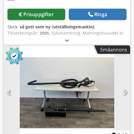
Prisuppgifter
Ringa
Skick:
så gott som ny (utställningsmaskin)
,
Tillverkningsår:
2005
, Självhämtning. Matningshuvudet är
monterat på glidskenor med härdad, cylindrisk yta och
ytterligare slipad yta. Motoreffekt: 3HP, 2800 varv/min.
Småannons
Utskjutande sågklingor med skärhuvuden. Drivskivor.
Fraktkostnad: betalas av kunden. HALVAUTOMATISK
DUBBEL KAPSAW Tekniska data: Förflyttning av högerhuvud
med hjälp av ett handhjul. Avläsning av skärdimensionen
på en högprecisionsmetrisk skala med mikrometrisk
justering. Glidning av det rörliga huvudet med hjälp av
återcirkulerande kullager på slipade och härdade
glidskenor. Radiell glidning av såggruppen. Fullständigt
skydd av sågklingorna med hjälp av skyddskåpor med
automatisk stängning. Pneumatiska huvuden som kan
vinklas 90°/+45°/-45°. Möjlighet att montera sågklingor Ø
500 - 530 - 550 mm. 2,2 kW (3 HP) trefasmotorer – 2800
varv/min. Sågklingaxel Ø 30 mm. Skärlängder
4000/5000/6000 mm. Arbetstryck 7 bar. Totala mått 524-