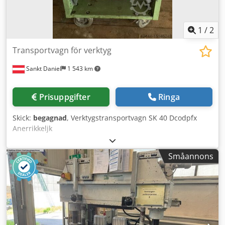
1
/
2
Transportvagn för verktyg
Sankt Daniel
1 543 km
Prisuppgifter
Ringa
Skick:
begagnad
, Verktygstransportvagn SK 40 Dcodpfx
Anerrikkeljk
Småannons