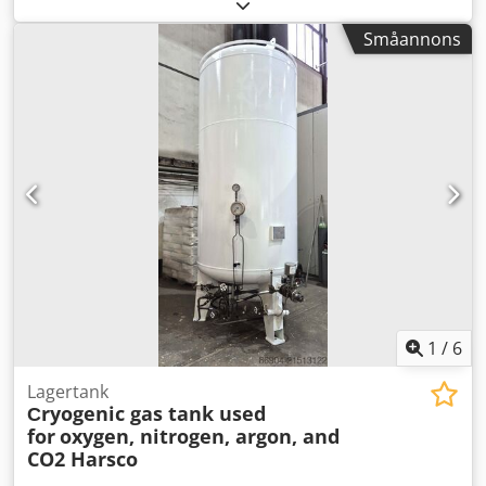
AltaLink C81xx" Försäljningsobjekt: 1 x Xerox AltaLink C81xx
Paperdeck som tillbehör Dedjwymkvepfx Anljck Skick: Detta
Småannons
erbjudande avser en begagnad enhet som kan uppvisa
tecken på användning (mindre repor eller missfärgning).
Enheten har testats och är fullt fungerande. Emballage och
leverans: Du är välkommen att inspektera enheten under
våra öppettider. Vänligen boka tid för detta! Sjösäker
förpackning och världsomspännande leverans möjlig på
begäran! För mer information är du naturligtvis
välkommen att kontakta oss personligen.
1
/
6
Lagertank
Сryogenic gas tank used
for
oxygen, nitrogen, argon, and
CO2 Harsco