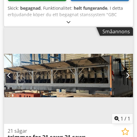
Skick:
begagnad
, Funktionalitet:
helt fungerande
, I detta
erbjudande köper du ett begagnat stanssystem "GBC
SteamPunch Ultra". Skick: Detta erbjudande gäller en
begagnad enhet som kan uppvisa bruksspår (mindre repor
Småannons
eller missfärgningar) på grund av tidigare användning.
Dsdpfsrvhyzsx Anljck Enheten är funktionstestad.
Förpackning och frakt: Du är välkommen att inspektera
enheten under våra öppettider. Vänligen boka en tid för
detta! Sjöduglig förpackning och världsomspännande frakt
kan erbjudas på förfrågan. För mer information är du
självklart välkommen att kontakta oss personligen.
1
/
1
21 sågar