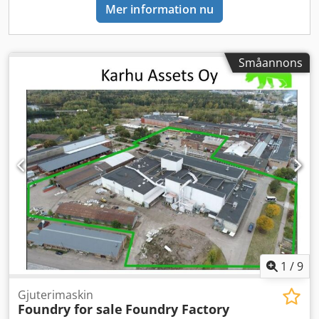
Mer information nu
Småannons
1
/
9
Gjuterimaskin
Foundry for sale
Foundry Factory