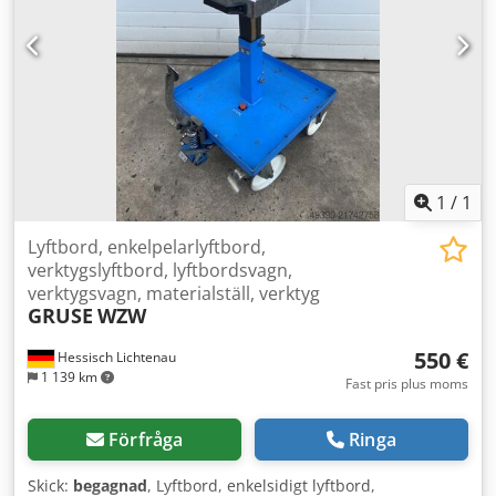
1
/
1
Lyftbord, enkelpelarlyftbord,
verktygslyftbord, lyftbordsvagn,
verktygsvagn, materialställ, verktyg
GRUSE
WZW
550 €
Hessisch Lichtenau
1 139 km
Fast pris plus moms
Förfråga
Ringa
Skick:
begagnad
, Lyftbord, enkelsidigt lyftbord,