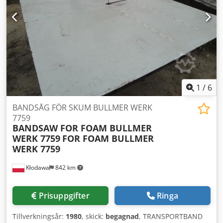
1
/
6
BANDSÅG FÖR SKUM BULLMER WERK
7759
BANDSAW FOR FOAM BULLMER
WERK 7759
FOR FOAM BULLMER
WERK 7759
Kłodawa
842 km
Prisuppgifter
Ringa
Tillverkningsår:
1980
, skick:
begagnad
, TRANSPORTBAND