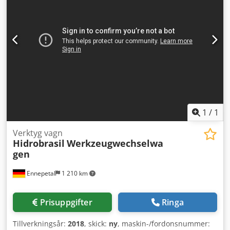
1
/
1
Verktyg vagn
Hidrobrasil
Werkzeugwechselwa
gen
Ennepetal
1 210 km
Prisuppgifter
Ringa
Tillverkningsår:
2018
, skick:
ny
, maskin-/fordonsnummer: