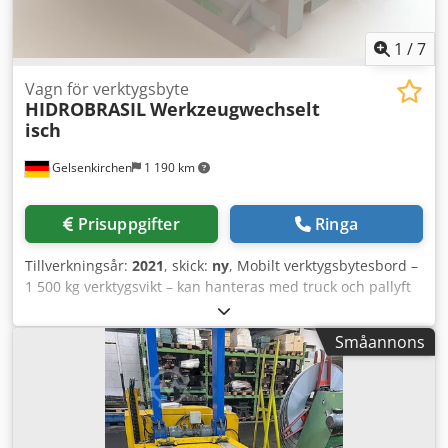
1
/
7
Vagn för verktygsbyte
HIDROBRASIL
Werkzeugwechselt
isch
Gelsenkirchen
1 190 km
Prisuppgifter
Ringa
Tillverkningsår:
2021
, skick:
ny
, Mobilt verktygsbytesbord –
1 500 kg verktygsvikt – kan hanteras med truck och pallyft
Det mobila verktygsbytesbordet möjliggör ett snabbt och
bekvämt verktygsbyte, som kan utföras av en enda person.
Småannons
Bordet är konstruerat för att transporteras och hanteras
med truck, elektrisk truck eller gaffelpallyft med
lyftfunktion och passar särskilt bra för effektivt
verktygsbyte vid hydraulpressar. ==== Tekniska data &
information: Mobilt verktygsbytesbord för pressverktyg