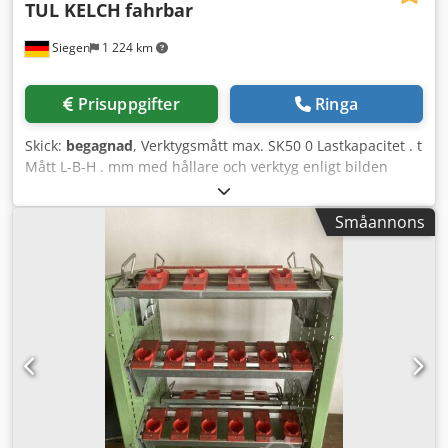
TUL KELCH
fahrbar
Siegen
1 224 km
Prisuppgifter
Ringa
Skick:
begagnad
, Verktygsmått max. SK50 0 Lastkapacitet . t
Mått L-B-H . mm med hållare och verktyg enligt bilden
Tekniska data är uppgifter från tillverkare eller operatör
och är inte bindande för oss. Mellanförsäljning
Småannons
förbehålles; endast våra affärs- och försäljningsvillkor
gäller. Om oss över 400 egna maskiner i lager över 15 000
m² lageryta, krankapacitet 70 t mer än 10 000 artiklar av
tillbehör för din verkstad Vill du sälja maskiner,
produktionslinjer eller din verksamhet, Dcodpjyycw Sjfx
Anlok kontakta oss gärna. Fler erbjudanden finns på vår
webbplats. Visningar kan ordnas efter överenskommelse.
Vi ser fram emot ditt besök. Ditt Markus Hirsch-team