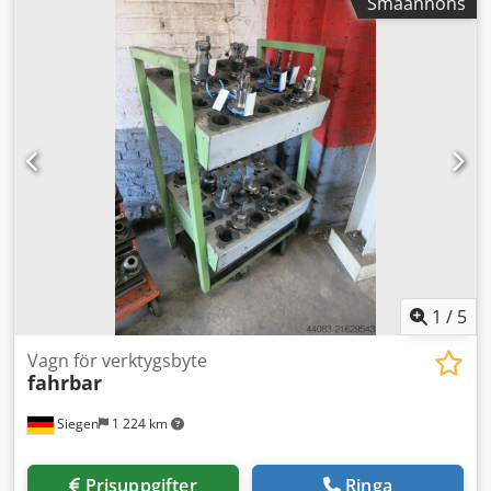
Småannons
last: 50mm/s, kedjelyft: 2240mm,
dina behov? Kontakta oss för ett individuellt erbjudande.
kedjeförflyttningshastighet: 57mm/s, skjutkraft: 30kN,
Våra hydraulpressar tillverkas enligt tyska maskindirektiv
kedjetyp: 60S, vagnhastighet: 2,7km/h, markfrigång: 30mm.
samt europeiska maskindirektiv (Direktiv 2006/42/EG), EC-
Maskinens mått L/B/H: ca. 3450mm/1700mm/2100mm, vikt:
standarder och EU-säkerhetsföreskrifter. Dessutom
ca. 4500kg. Dokumentation finns. Besiktning på plats är
överträffar våra pressar både kanadensiska och europeiska
möjlig. Dedsxwcu Nepfx Anlock
säkerhetskrav då de på alla punkter uppfyller den
nationella brasilianska säkerhetsstandarden NR 12, vilken
är baserad på dessa standarder. Vår stora styrka är
specialmaskinsbyggnation och pressautomatisering. Vi
säljer skräddarsydda hydraulpressar till överraskande låga
priser. För pressarnas hydraulik används främst
komponenter från ledande europeiska tillverkare.
1
/
5
Vagn för verktygsbyte
fahrbar
Siegen
1 224 km
Prisuppgifter
Ringa