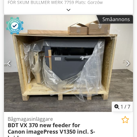
FÖR SKUM BULLMER WERK 7759 Plats: Gorzów
Wielkopolski. Leveransvillkor: Avhämtning.
Leveranskostnad: Djdocr Ru Dspfx Anljck Köparen står för
Småannons
kostnaden. Uppstartstyp: Enligt överenskommelse.
Beskrivning: Maskin för kapning av stoppningsskum. Motor
på 1 kW, 220/380 V. Utrustad med nosstyrning, ändlös
bandsåg med längd 4050 mm, kapbredd 1100 mm,
bordslängd 2250 mm, bordsbredd 1170 mm.
Kommentarer:
1
/
7
Bågmagasinläggare
BDT VX 370 new feeder for
Canon
imagePress V1350 incl. S-