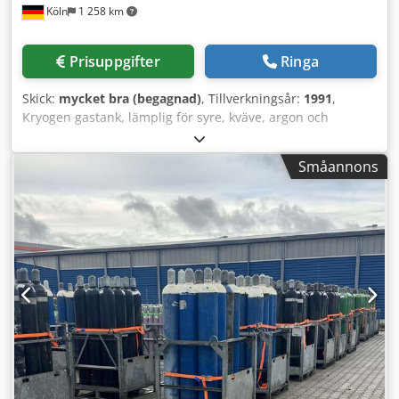
Köln
1 258 km
Prisuppgifter
Ringa
Skick:
mycket bra (begagnad)
, Tillverkningsår:
1991
,
Kryogen gastank, lämplig för syre, kväve, argon och
koldioxid (CO₂). Tillverkare: Harsco (Tyskland)
Tillverkningsår: 1991 Vakuumisolering: med certifikat. Vi
Småannons
har även ett brett utbud av andra tankar för olika tekniska
gaser. Vänligen meddela oss dina specifika krav – vi hjälper
dig gärna. Dcodpfsyuu Scex Anljk