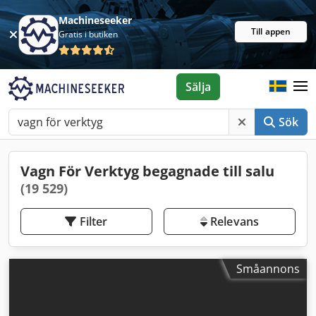
Machineseeker
Till appen
Gratis i butiken
Sälja
Sök
Vagn För Verktyg begagnade till salu
(19 529)
Filter
Relevans
Småannons