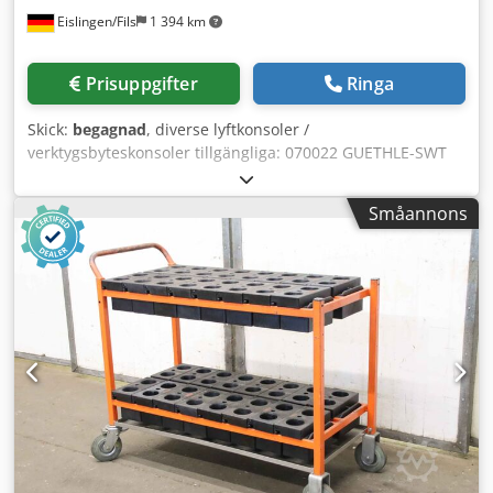
Verktygsbytesvagn, verktygsbytesstation,
Eislingen/Fils
1 394 km
verktygstransportvagn, verktygshanteringsvagn,
pressverktygsvagn, Tool Change Cart, Tool Change Table,
Die Change Cart Letar du efter en hydraulpress anpassad
Prisuppgifter
Ringa
för dina behov? Kontakta oss för en individuell offert. Våra
hydraulpressar tillverkas enligt både tyska och europeiska
Skick:
begagnad
, diverse lyftkonsoler /
maskindirektiv (Direktiv 2006/42/EG), EC-standarder och
verktygsbyteskonsoler tillgängliga: 070022 GUETHLE-SWT
EU-säkerhetsbestämmelser. Dessutom uppfyller och
CT 16/1600 (16 t / 1600 mm) med stödben (2x) 180006
överträffar våra pressar de kanadensiska och europeiska
GUETHLE-SWT CT 6/2700 (6 t / 2700 mm) med stödben (2x)
säkerhetskraven, eftersom de uppfyller alla aspekter av
Småannons
210008 GUETHLE-SWT CK t / 1000 mm) (2x) 210009
den brasilianska nationella säkerhetsnormen NR 12, vilken
GUETHLE-SWT CK t / 1000 mm) (2x) 180010 okänd (2 t /
bygger på dessa. Vår stora styrka är
1500 mm) med stödben (2x) Dodjzrpn Eopfx Anljck 190002
specialmaskinsbyggnation och automatisering av pressar.
GUETHLE-SWT CT t / 1000 mm) med stödben (2x) 220019
Vi erbjuder skräddarsydda hydraulpressar till
GUETHLE-SWT CT 2/1000 (2 t / 1000 mm) med stödben (2x)
förvånansvärt förmånliga priser. För hydrauliken används
180002 GUETHLE-SWT CK 2/800 (2 t / 800 mm) (2x) 090054
främst komponenter från ledande europeiska tillverkare.
GUETHLE-SWT CS 2/800 (2 t / 800 mm) svängbar (2x) 180003
GUETHLE-SWT CK 1/800 (1 t / 800 mm) (2x) 230001 Hydrap
(1 t / 800 mm) (2x)