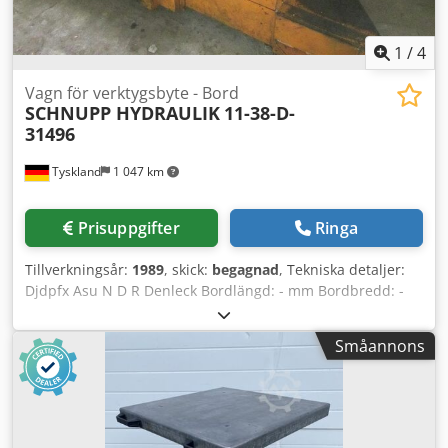
1
/
4
Vagn för verktygsbyte - Bord
SCHNUPP HYDRAULIK
11-38-D-
31496
Tyskland
1 047 km
Prisuppgifter
Ringa
Tillverkningsår:
1989
, skick:
begagnad
, Tekniska detaljer:
Djdpfx Asu N D R Denleck Bordlängd: - mm Bordbredd: -
mm Bordbelastning: - t Totalt effektbehov: - kW Maskinvikt
ca.: 8,0 t Arbetsbords mått: ca 4,5x3,1x1,2 m
Småannons
VÄXLINGSBORD - VÄXLINGSVAGN -
VERKTYGSVÄXLINGSSYSTEM - VERKTYGSVÄXLINGSBORD -
PRESSVERKTYGSVÄXLINGSBORD Användningsområde: för
pressverktyg/fixturer som växlingsvagn i presslinjer