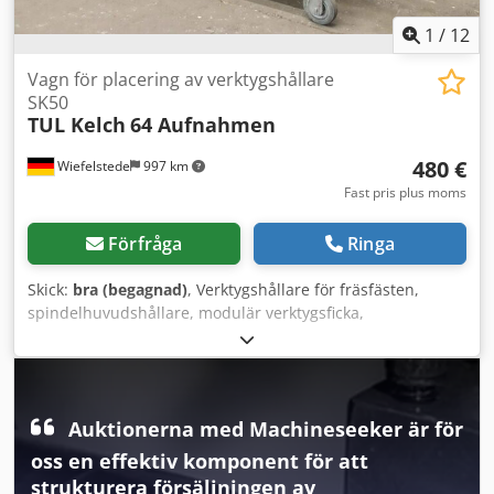
1
/
12
Vagn för placering av verktygshållare
SK50
TUL Kelch
64 Aufnahmen
480 €
Wiefelstede
997 km
Fast pris plus moms
Förfråga
Ringa
Skick:
bra (begagnad)
, Verktygshållare för fräsfästen,
spindelhuvudshållare, modulär verktygsficka,
verktygshållarset, utrustningsvagn, CNC-transportvagn -
Utrustningsvagn: för 64 st verktygshållare SK50 -
Transportvagn: massiv konstruktion -Antal: 2 vagnar
tillgängliga, 1 med 2 länkhjul / 1 med 4 länkhjul -Pris: per
Auktionerna med Machineseeker är för
vagn Dsdon D Uraopfx Anleck -Mått: 1140/500/H930 mm -
Vikt: 60 kg / 63 kg
oss en effektiv komponent för att
strukturera försäljningen av