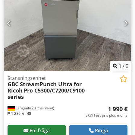
öppettider. Boka gärna en tid för besök! Dcjdpjyuubdofx
Anlsk Sjöduglig paketering och internationell frakt är
möjliga på förfrågan! För mer information är du självklart
välkommen att kontakta oss personligen.
1
/
9
Stansningsenhet
GBC StreamPunch Ultra for
Ricoh
Pro C5300/C7200/C9100
series
1 990 €
Langenfeld (Rheinland)
1 239 km
EXW Fast pris plus moms
Förfråga
Ringa