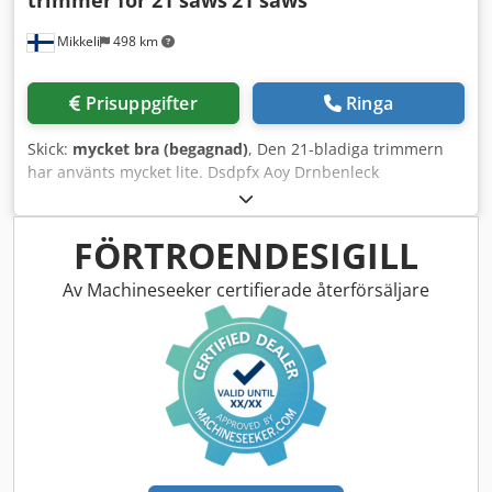
trimmer for 21 saws
21 saws
Mikkeli
498 km
Prisuppgifter
Ringa
Skick:
mycket bra (begagnad)
, Den 21-bladiga trimmern
har använts mycket lite. Dsdpfx Aoy Drnbenleck
FÖRTROENDESIGILL
Av Machineseeker certifierade återförsäljare