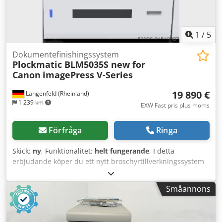
1
/
5
Dokumentefinishingssystem
Plockmatic BLM5035S new for
Canon
imagePress V-Series
19 890 €
Langenfeld (Rheinland)
1 239 km
EXW Fast pris plus moms
Förfråga
Ringa
Skick:
ny
, Funktionalitet:
helt fungerande
, I detta
erbjudande köper du ett nytt broschyrtillverkningssystem
"Plockmatic BLM5035S" Försäljningsobjekt: 1 x Plockmatic
BLM5035S för följande maskiner: Canon imagePRESS V900
Småannons
Canon imagePRESS V1000 Canon imagePRESS V1350 Skick:
Det är en ny enhet i originalförpackning Förpackning och
frakt: Du är välkommen att titta på enheten under våra