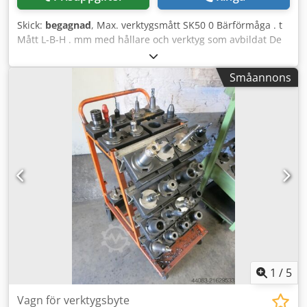
Skick:
begagnad
, Max. verktygsmått SK50 0 Bärförmåga . t
Mått L-B-H . mm med hållare och verktyg som avbildat De
tekniska uppgifterna kommer från tillverkaren eller
operatören och är därför ej bindande för oss.
Småannons
Mellanförsäljning förbehålles; våra allmänna affärs- och
försäljningsvillkor gäller uteslutande. Om oss över 400
egna maskiner i lager Dcedpfoyycxiox Anlek över 15 000 m²
lageryta, krankapacitet 70 t mer än 10 000 artiklar tillbehör
för din verkstad Vill du sälja maskiner, produktionslinjer
eller din verksamhet, kontakta oss. Fler erbjudanden finns
på vår webbplats. Visning möjlig efter överenskommelse.
Vi ser fram emot ditt besök. Ditt Markus Hirsch Team
1
/
5
Vagn för verktygsbyte