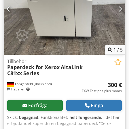
begäran! Innan leverans eller avhämtning dokumenteras
ett funktionstest för dig på video. För ytterligare
information är du naturligtvis välkommen att kontakta oss
personligen.
1
/
5
Tillbehör
Paperdeck for Xerox
AltaLink
C81xx Series
300 €
Langenfeld (Rheinland)
1 239 km
EXW Fast pris plus moms
Förfråga
Ringa
Skick:
begagnad
, Funktionalitet:
helt fungerande
, I det här
erbjudandet köper du en begagnad paperdeck "Xerox