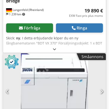
bridge
19 890 €
Langenfeld (Rheinland)
1 239 km
EXW Fast pris plus moms
Förfråga
Ringa
Skick:
ny
, I detta erbjudande köper du en ny
långbanemataren "BDT VX 370" Försäljningsobjekt: 1 x BDT
VX 370 för följande maskiner: Canon imagePRESS V1350
inklusive S-Bridge Djdpfxeyuuc Io Anljck Skick: Det handlar
Småannons
om en ny maskin i originalförpackning Förpackning och
leverans: Du är välkommen att titta på enheten under våra
öppettider. Vänligen boka en tid i förväg! Sjöduglig
förpackning och världsomfattande leverans är möjlig på
begäran! För mer information är du självklart välkommen
att kontakta oss personligen.