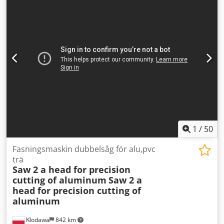
tekniska uppgifterna och specifikationerna förbehålls!
Dcodpfozpbl Dsx Anlok
1
/
50
Fasningsmaskin dubbelsåg för alu,pvc
trä
Saw 2 a head for precision
cutting of aluminum
Saw 2 a
head for precision cutting of
aluminum
Kłodawa
842 km