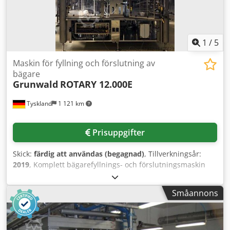
1
/
5
Maskin för fyllning och förslutning av
bägare
Grunwald
ROTARY 12.000E
Tyskland
1 121 km
Prisuppgifter
Skick:
färdig att användas (begagnad)
, Tillverkningsår:
2019
, Komplett bägarefyllnings- och förslutningsmaskin
(tillverkningsår 2019) med inkjet-märkning,
transportbandsförlängning och doseringsbalk (inklusive
Småannons
perlatorinsats, tillverkningsår 2020), använd inom
ostindustrin. Fyllningstemperatur: kallfyllning. Rundbägare
plast-/plastkrukor/plasthink 2: Diameter 175 mm x höjd
131 mm / diameter 104 mm x höjd 55 mm eller 65 mm /