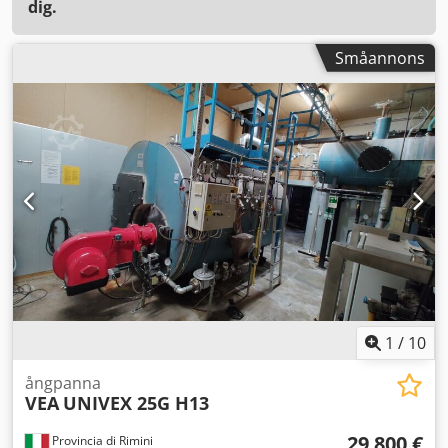
dig.
Småannons
1
/
10
ångpanna
VEA
UNIVEX 25G H13
29 800 €
Provincia di Rimini