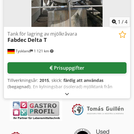
1
/
4
Tank för lagring av mjölkråvara
Fabdec
Delta T
Tyskland
1 121 km
Prisuppgifter
Tillverkningsår:
2015
, skick:
färdig att användas
(begagnad)
, En kylningsbar (isolerad) mjölktank från
Fabdec finns tillgänglig. Volym: 10 000 liter, längd: ca 3 000
mm, diameter: ca 2 200 mm. Tanken är utrustad med en
integrerad omrörare och ett spraysystem för CIP-
rengöring. Kylaggregat ingår ej. Cjdpfot Hxdlsx Af Reha