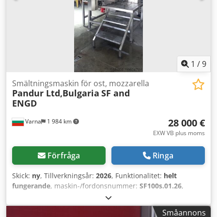
1
/
9
Smältningsmaskin för ost, mozzarella
Pandur Ltd,Bulgaria
SF and
ENGD
28 000 €
Varna
1 984 km
EXW VB plus moms
Förfråga
Ringa
Skick:
ny
, Tillverkningsår:
2026
, Funktionalitet:
helt
fungerande
, maskin-/fordonsnummer:
SF100s.01.26
,
skruvdimension:
200 mm
, total längd:
3 200 mm
, total
höjd:
2 200 mm
, totalvikt:
400 kg
, värmekapacitet:
10 kW
Småannons
(13,60 hk)
, tryck:
2 stång
, typ av ingående ström:
trefas
,