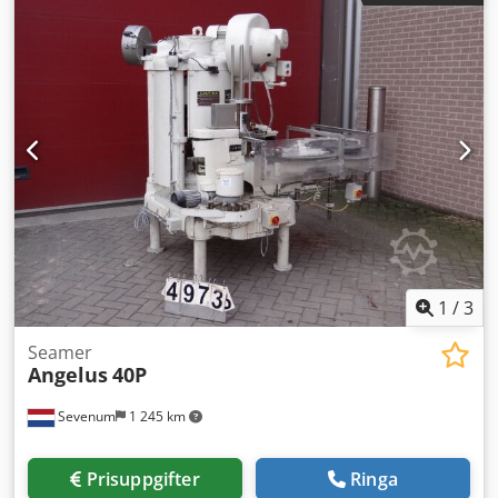
ingångsfrekvens:
50 Hz
, inspänning:
380 V
, garantitid:
24
månader
, Komplett utrustning / på förfrågan / för
produktion av mozzarella, gul ost, suluguni och liknande.
Dosering samt dekorativ dosering. - Ostsmältningsugn
Chjdjt I Dxwjpfx Af Rsa - Extruder-buffert för matning till
dispensern - Ett set med olika munstycken för dosering
1
/
3
Seamer
Angelus
40P
Sevenum
1 245 km
Prisuppgifter
Ringa