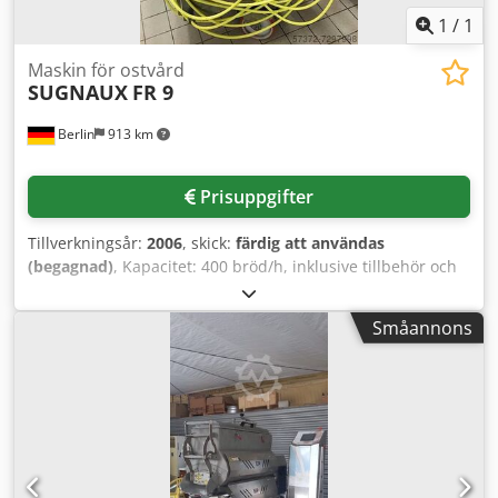
1
/
1
Maskin för ostvård
SUGNAUX
FR 9
Berlin
913 km
Prisuppgifter
Tillverkningsår:
2006
, skick:
färdig att användas
(begagnad)
, Kapacitet: 400 bröd/h, inklusive tillbehör och
reservdelar. Codpfx Aeh T A Trof Rsha
Småannons