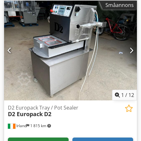
information.
Småannons
1
/
12
D2 Europack Tray / Pot Sealer
D2 Europack
D2
Irland
1 815 km