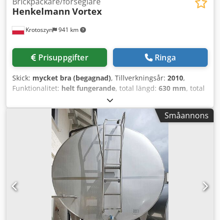
Brickpackare/förseglare
Henkelmann
Vortex
Krotoszyn
941 km
Prisuppgifter
Ringa
Skick:
mycket bra (begagnad)
, Tillverkningsår:
2010
,
Funktionalitet:
helt fungerande
, total längd:
630 mm
, total
höjd:
1 500 mm
, total bredd:
900 mm
, inspänning:
400 V
,
Packningsmaskin Märke: Henkelman Modell: Vortex
Småannons
Tillverkningsår: 2010 Spänning: 400 V, 3-fas, 50 Hz, 6 A
Effekt: 4 W, med vakuumpump BUSCH - RB 0021 B 3Z4
Maskindimensioner: 630 mm x 900 mm x 1500 mm 2
formar: Chedjvz Tqtopfx Af Rsa - 2 x 160 mm x 210 mm - 6
x 100 mm x 80 mm