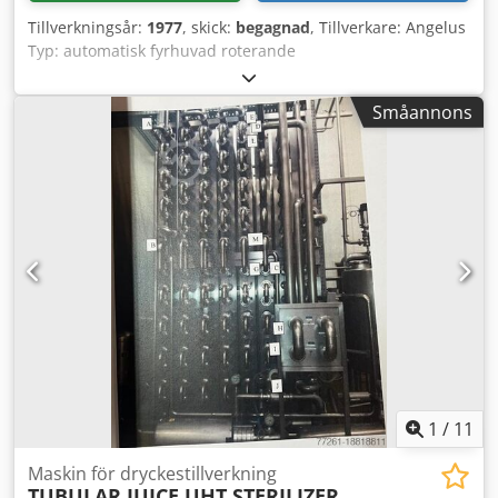
Tillverkningsår:
1977
, skick:
begagnad
, Tillverkare: Angelus
Typ: automatisk fyrhuvad roterande
burkförslutningsmaskin (första operationen) Modell: 40P
Serienummer: 96831077 Tillverkningsår: 1977 Ram:
Småannons
lackerat mjukt stål Mått: L x B x H = 2500 x 1400 x 2200 mm
Kapacitet: upp till 12 000 burkar per timme Elanslutning:
380 Volt – 50 Hz – 4,0 kW Egenskaper: skivmatning
Csdpfxsiauldo Af Reha rem-/remhjulsstyrd
varvtalsreglering maskinen är utrustad med lockmagasin
Verktygsuppsättning: burkstorlek 99 mm
1
/
11
Maskin för dryckestillverkning
TUBULAR JUICE UHT STERILIZER