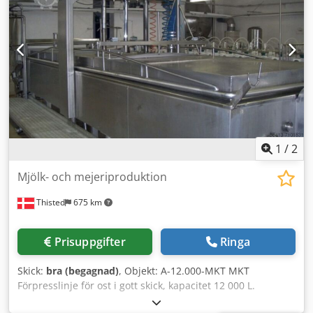
diameter 227 mm x höjd 194 mm. Mått (L/B/H) och vikt
utan utmatningsband och elskåp: 2200 mm / 2200 mm /
3200 mm och ca 3500 kg. Cedor Dd H Sjpfx Af Reha
1
/
2
Mjölk- och mejeriproduktion
Thisted
675 km
Prisuppgifter
Ringa
Skick:
bra (begagnad)
, Objekt: A-12.000-MKT MKT
Förpresslinje för ost i gott skick, kapacitet 12 000 L.
Chjdpeh E Dpiefx Af Roa Vänligen kontakta oss för mer