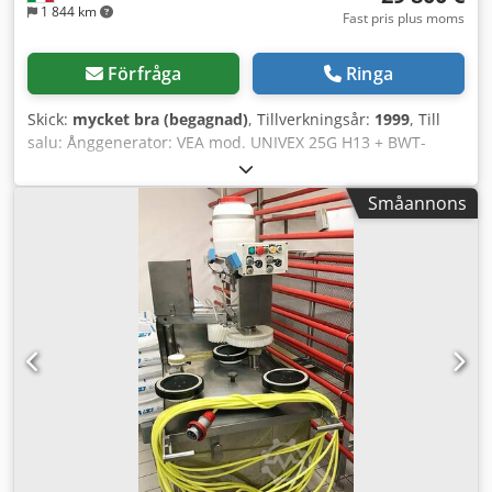
1 844 km
Fast pris plus moms
Förfråga
Ringa
Skick:
mycket bra (begagnad)
, Tillverkningsår:
1999
, Till
salu: Ånggenerator: VEA mod. UNIVEX 25G H13 + BWT-
vattenbehandlingssystem och omvänd osmos - Effekt: 1325
kW - Kapacitet: 2500 kg/h - Max tryck: 13 bar -
Småannons
Arbetstemperatur: 195°C - Brännare: WEISHAUPT
(tillverkningsår 2016) - Tillverkningsår: 1999 - Fullständig
dokumentation - Komplett och modernt
vattenbehandlingssystem: BWT Codjucvi Nepfx Af Rjha tag:
Ångpanna, Ånggenerator, Industriell panna,
Vattenbehandling, Oljebrännare, Ånginstallation,
Energibransch, Automatiserat system