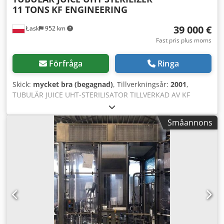
11 TONS
KF ENGINEERING
39 000 €
Łask
952 km
Fast pris plus moms
Förfråga
Ringa
Skick:
mycket bra (begagnad)
, Tillverkningsår:
2001
,
TUBULÄR JUICE UHT-STERILISATOR TILLVERKAD AV KF
ENGINEERING, TYSKLAND KAPACITET 11 TON PER TIMME
FÖR ALLA JUICER, INKLUSIVE TOMATJUICE MAXIMAL
Småannons
TEMPERATUR 124 °C PLC SIEMENS S7 Chjdpov Tl D Nefx Af
Roa