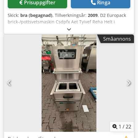
Prisuppgifter
Ringa
Skick:
bra (begagnad)
, Tillverkningsår:
2009
, D2 Europack
brick-/pottsvetsmaskin Csdpfx Aet Tyivef Reha Helt i
rostfritt stål I gott fungerande skick
Småannons
1
/
22