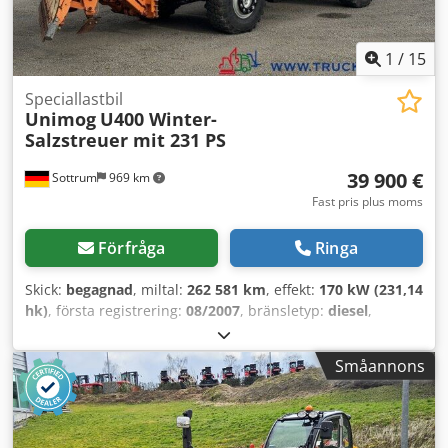
trumbroms | Bladfjädring | Driftspänning 12V |
Spindelparkeringsbroms | Med reservation för
felskrivningar, inmatningsfel och mellanförsäljning.
1
/
15
Cjdpfeu R D Sdjx Ap Ijrf
Speciallastbil
Unimog
U400 Winter-
Salzstreuer mit 231 PS
39 900 €
Sottrum
969 km
Fast pris plus moms
Förfråga
Ringa
Skick:
begagnad
, miltal:
262 581 km
, effekt:
170 kW (231,14
hk)
, första registrering:
08/2007
, bränsletyp:
diesel
,
tomvikt:
6 800 kg
, maximal lastvikt:
5 190 kg
, totalvikt:
11 990 kg
, axelkonfiguration:
4x4
, hjulbas:
3 600 mm
,
Småannons
bromsar:
motorbroms
, färg:
orange
, förarhytt:
dagskåp
,
växeltyp:
mekanisk
, emissionsklass:
Euro 4
, fjädring:
stål
,
antal säten:
2
, Utrustning:
ABS, differentialspärr,
fyrhjulsdrift, färddator, hytt, luftkonditionering,