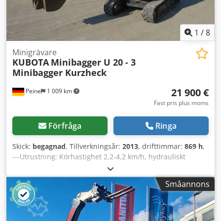
1
/
8
Minigrävare
KUBOTA
Minibagger U 20 - 3
Minibagger Kurzheck
21 900 €
Peine
1 009 km
Fast pris plus moms
Förfråga
Ringa
Skick:
begagnad
, Tillverkningsår:
2013
, drifttimmar:
869 h
,
---Utrustning: Körhastighet 2,2-4,2 km/h, hydrauliskt
justerbart underrede 1300-1500 mm, planeringsskopa
1500 mm, grävdjup 2320 mm, 3-cylindrig vattenkyld
Småannons
dieselmotor Typ D1105-E2-BH-12, 1123 cm³, 19 hk,
bandbredd 250 mm. Mekanisk snabbväxlare, 2 extra
hydrauluttag, grip 450 mm med tänder. Försäljning endast
till företag. VID EXPORT SKA ENDAST NETTOPRISET