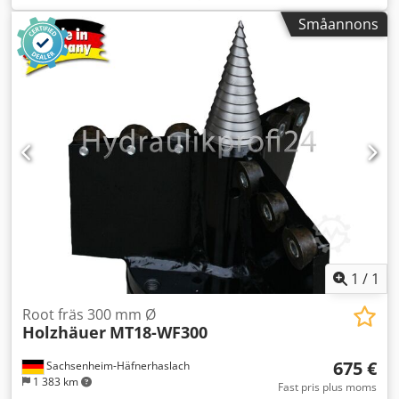
UVV. Fler lastbilar hittar du på vår hemsida under Vi talar
Lyfttid 10,24 s · Sänktid 7,95 s · Utdragning av teleskop 9,89
följande språk: tyska, engelska, polska, turkiska Obs: Vi
Småannons
s · Indragning av teleskop 9,48 s · Tilta framåt 3,06 s ·
erbjuder och rekommenderar starkt en besiktning och
Tömning 2,44 s · Motoremissionsstandard Stage V · Antal
kontroll av varan så att inga felaktiga förväntningar
cylindrar / cylindervolym 4 - 3 331 cm³ · Nominell
uppkommer kring skick och lämplighet. Visning och
motoreffekt - Effekt (kW) 75 hk / 54,60 kW · Max.
granskning är möjlig när som helst efter överenskommelse
vridmoment / motorvarvtal 265 Nm @ 1 400 rpm ·
och är uttryckligen önskad. All information ges utan
Dragkraft 3 860 daN · Växeltyp Hydrostatisk · Antal växlar
garanti. Säljaren ansvarar inte för eventuella felaktiga
(framåt/bakåt) 2 / 2 · Max. körhastighet 24,90 km/h ·
uppgifter i annonsen. Köparen är skyldig att själv förvissa
Parkeringsbroms Hydraulisk · Pump typ Kugghjulspump ·
sig om varans/fordonets skick och utrustning. Ändringar,
Hydraulflöde / hydraultryck 88 l/min / 245 bar · Motorolja
mellanförsäljning och fel förbehålles.
11 l · Hydraulolja 115 l Codpfx Apsxd D R Eo Ierf ·
Bränsletankvolym 90 l · Ljudnivå i förarhytten (LpA) 74 dB ·
Omgivningsljud (LwA) 103 dB · Vibrationsbelastning
hand/arm < 2,50 m/s² · Styrhjul (fram / bak) 2 / 2 · Säkerhet
kabingodkännande: ROPS - FOPS nivå 2
1
/
1
Root fräs 300 mm Ø
Holzhäuer
MT18-WF300
675 €
Sachsenheim-Häfnerhaslach
1 383 km
Fast pris plus moms