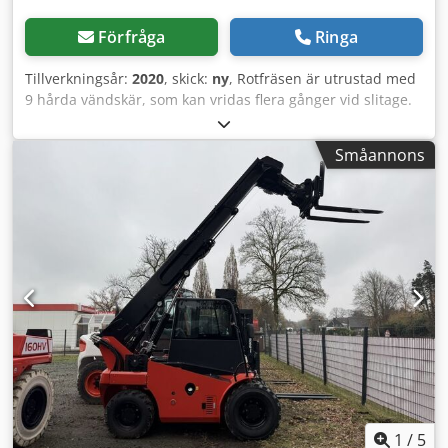
Förfråga
Ringa
Tillverkningsår:
2020
, skick:
ny
, Rotfräsen är utrustad med
9 hårda vändskär, som kan vridas flera gånger vid slitage.
Skären har lång livslängd. Det finns skär med tre olika
spånvinklar för att optimalt bearbeta trä med olika
Småannons
hårdhet. Fräsen kan även användas för att fräsa ur
blomlådor eller utföra andra fräsarbeten. Crjdodf Sd Sopfx
Ap Ief Artikelnummer: MT18-WF300
1
/
5