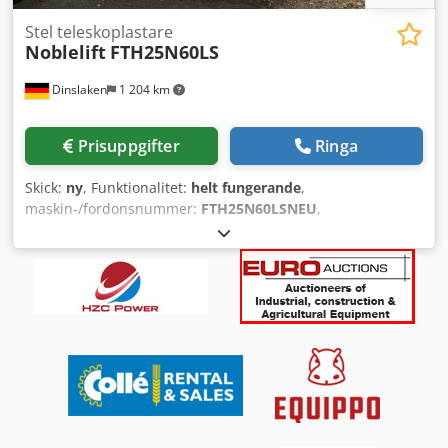
Stel teleskoplastare
Noblelift
FTH25N60LS
Dinslaken
1 204 km
Prisuppgifter
Ringa
Skick:
ny
, Funktionalitet:
helt fungerande
,
maskin-/fordonsnummer:
FTH25N60LSNEU
,
Tillverkningsår:
2025
, lastkapacitet:
2 500 kg
, lyfthöjd:
6 000 mm
, bränsletyp:
diesel
, masttyp:
teleskopisk
,
byggnadshöjd:
2 280 mm
, effekt:
42 kW (57,10 hk)
,
gaffellängd:
1 220 mm
, tomvikt:
5 800 kg
, total längd:
3 550
mm
, drivtyp:
Diesel
, konstruktionsbredd:
1 600 mm
,
Teleskoplastare starr Chassinummer: FTH25N60LSNEU
Crodoy Upycjpfx Ap Ief Lastcentrum: 600 mm Gaffelbredd:
122 mm Gaffeltjocklek: 40 mm ISO-klass: ISO Klass 2 =
1.000 - 2.500 kg Masthöjd: teleskopisk Skick: ny maskin
Tekniskt skick: ny Framdäck typ: luft Framdäck skick: nya
Bakdäck typ: luft Bakdäck skick: nya Arbetsstrålkastare bak,