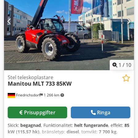
BETALAS!!!!! ALLA UPPGIFTER UTAN GARANTI, GÄLLER
SÄRSKILT UTRUSTNING OCH TILLBEHÖR. Våra allmänna
villkor (se imprint) ligger till grund för alla köpavtal,
fakturor, proformafakturor, beställningar och
försäljningssamtal. Cjdeidar Tepfx Ap Ijrf
1
/
10
Stel teleskoplastare
Manitou
MLT 733 85KW
Friedrichsdorf
1 266 km
Prisuppgifter
Ringa
Skick:
begagnad
, Funktionalitet:
helt fungerande
, effekt:
85
kW (115,57 hk)
, bränsletyp:
diesel
, tomvikt:
7 700 kg
,