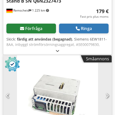
Stand B SN Q6N2327473
179 €
Remscheid
1 225 km
Fast pris plus moms
Förfråga
Ringa
Skick:
färdig att användas (begagnad)
, Siemens 6EW1811-
8AA, inbyggt strömförsörningsaggregat, A5E00079830,
elektronisk version B, serienummer Q6N2327473,
begagnad, i gott skick, 100 % funktionellt, leveransomfång
Småannons
enligt bilder. Cedpfxezqxwto Ak Hoha