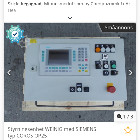
Skick:
begagnad
, Minnesmodul som ny Chedpozrxmkjfx Ak
Hea
Småannons
1
/
3
Styrningsenhet WEINIG med SIEMENS
typ COROS OP25