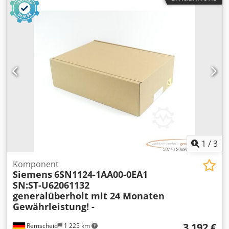
1
/
3
Komponent
Siemens
6SN1124-1AA00-0EA1
SN:ST-U62061132
generalüberholt mit 24 Monaten
Gewährleistung! -
3 192 €
Remscheid
1 225 km