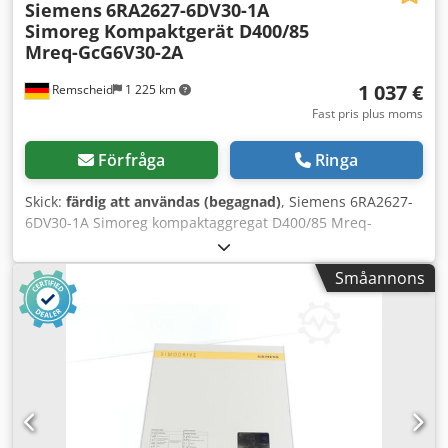
Siemens
6RA2627-6DV30-1A
Simoreg Kompaktgerät D400/85
Mreq-GcG6V30-2A
1 037 €
Remscheid
1 225 km
Fast pris plus moms
Förfråga
Ringa
Skick:
färdig att användas (begagnad)
, Siemens 6RA2627-
6DV30-1A Simoreg kompaktaggregat D400/85 Mreq-
GcG6V30-2A, se bild för vilka komponenter som ingår.
Begagnat, i gott skick, fullt funktionellt. Leveransomfång
Småannons
enligt bild. Cjdpfozqxw Hex Ak Heha