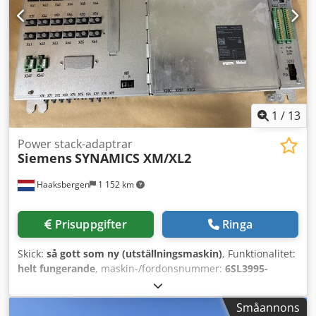
kommunikationsmodul Serienummer: T-S91647500040
Tillverkningsstandard: C Tillverkningsland: Tyskland Skick:
Oanvänd lagervara Aldrig installerad eller tagen i drift
Levereras i originalförpackningen Ingen tillverkargaranti
från Siemens Besiktning före köp är möjlig Csdozpwb
Uepfx Ak Hsha
1
/
13
Power stack-adaptrar
Siemens
SYNAMICS XM/XL2
Haaksbergen
1 152 km
Prisuppgifter
Ringa
Skick:
så gott som ny (utställningsmaskin)
, Funktionalitet:
helt fungerande
, maskin-/fordonsnummer:
6SL3995-
6AX00-0BA0
, totalvikt:
6 kg
, total längd:
500 mm
, total
bredd:
300 mm
, total höjd:
50 mm
, Delarna är
Småannons
demonterade från en anläggning som aldrig har använts.