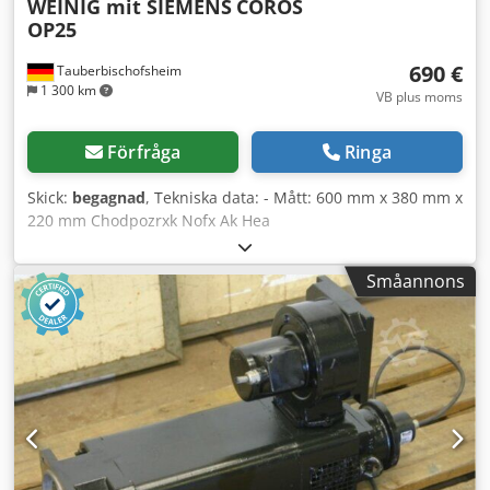
WEINIG mit SIEMENS
COROS
OP25
690 €
Tauberbischofsheim
1 300 km
VB plus moms
Förfråga
Ringa
Skick:
begagnad
, Tekniska data: - Mått: 600 mm x 380 mm x
220 mm Chodpozrxk Nofx Ak Hea
Småannons