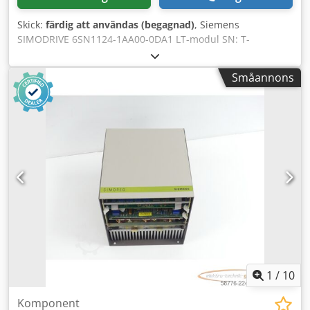
Skick:
färdig att användas (begagnad)
, Siemens
SIMODRIVE 6SN1124-1AA00-0DA1 LT-modul SN: T-
U62066251 Version: D, begagnad, i gott skick, 100 %
fungerande, leveransomfattning enligt bilderna. Chjdpfx
Småannons
Akex Eu I Hj Hoa
1
/
10
Komponent