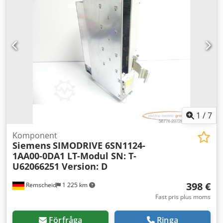
1
/
7
Komponent
Siemens
SIMODRIVE 6SN1124-
1AA00-0DA1 LT-Modul SN: T-
U62066251 Version: D
398 €
Remscheid
1 225 km
Fast pris plus moms
Förfråga
Ringa