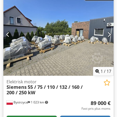
Chjdpfxsvmgz Ao Ak Hea Endast 1 av 4 exemplar finns kvar.
1
/
17
Elektrisk motor
Siemens
55 / 75 / 110 / 132 / 160 /
200 / 250 kW
89 000 €
Bystrzyca
1 023 km
Fast pris plus moms