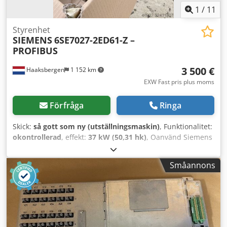
1
/
11
Styrenhet
SIEMENS
6SE7027-2ED61-Z –
PROFIBUS
3 500 €
Haaksbergen
1 152 km
EXW Fast pris plus moms
Förfråga
Ringa
Skick:
så gott som ny (utställningsmaskin)
, Funktionalitet:
okontrollerad
, effekt:
37 kW (50,31 hk)
, Oanvänd Siemens
SIMOVERT MASTERDRIVES vektorstyrd frekvensomriktare
från lager, levereras i originalförpackningen. Tekniska
Småannons
data: Tillverkare: Siemens Produktserie: SIMOVERT
MASTERDRIVES VC Beställningsnummer: 6SE7027-2ED61-Z
Märkeffekt: 37 kW Märkström: 72 A Ingångsspänning: 3-fas
380–480 V AC Ingångsfrekvens: 50/60 Hz Utgångsspänning:
3-fas 0–480 V AC Utgångsfrekvens: 0–500 Hz
Kapslingsklass: IP20 Alternativ G93: CBP2-PROFIBUS-