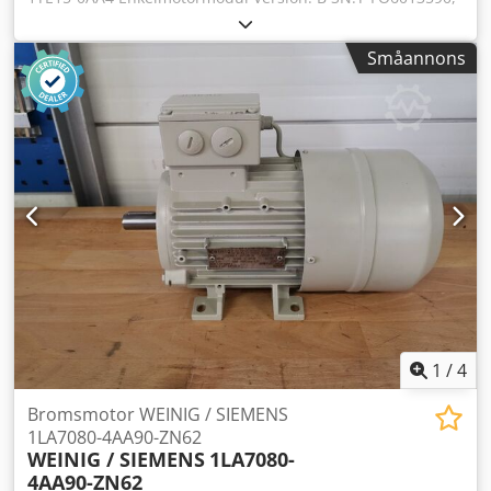
begagnad, gott skick, 100% fungerande,
leveransomfattning enligt bilder. Chjdpfxex Euz Hs Ak Hoa
Småannons
1
/
4
Bromsmotor WEINIG / SIEMENS
1LA7080-4AA90-ZN62
WEINIG / SIEMENS
1LA7080-
4AA90-ZN62