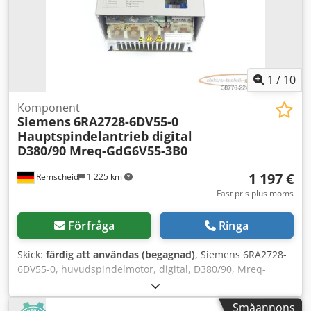
1
/
10
Komponent
Siemens
6RA2728-6DV55-0
Hauptspindelantrieb digital
D380/90 Mreq-GdG6V55-3B0
1 197 €
Remscheid
1 225 km
Fast pris plus moms
Förfråga
Ringa
Skick:
färdig att användas (begagnad)
, Siemens 6RA2728-
6DV55-0, huvudspindelmotor, digital, D380/90, Mreq-
GdG6V55-3B0, begagnad, i gott skick, 100 % funktionell,
leveransomfång enligt bilder. Chodpfx Ajzqxw Tjk Hea
Småannons