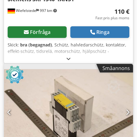
110 €
Wiefelstede
997 km
Fast pris plus moms
Förfråga
Ringa
Skick:
bra (begagnad)
, Schütz, halvledarschütz, kontaktor,
effekt-schütz, tidsrelä, motorschütz, hjälpschütz -
Tillverkare: Siemens, tidsrelä -Typ: 3RP1540-1AN31 -Antal:
1 st. finns i lager -Kartongens mått: 105/90/H30 mm
Småannons
Codpfxozmtico Ak Hoha -Vikt: 0,1 kg/st.