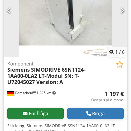
1
/
6
Komponent
Siemens
SIMODRIVE 6SN1124-
1AA00-0LA2 LT-Modul SN: T-
U72045027 Version: A
1 197 €
Remscheid
1 225 km
Fast pris plus moms
Förfråga
Ringa
Skick:
ny
, Siemens SIMODRIVE 6SN1124-1AA00-0LA2 LT-