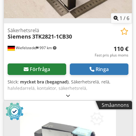
1
/
6
Säkerhetsrelä
Siemens
3TK2821-1CB30
110 €
Wiefelstede
997 km
Fast pris plus moms
Förfråga
Ringa
Skick:
mycket bra (begagnad)
, Säkerhetsrelä, relä,
halvledarrelä, kontaktor, säkerhetsrelä,
säkerhetsomkopplare -Tillverkare: Siemens, SIRIUS
säkerhetsomkopplare, originalförpackning -Typ: 3TK2821-
Småannons
1CB30 -Spänning: 24 V AC/DC -Kartongens mått:
125/110/H30 mm -Vikt: 0,2 kg Cjdpfx Aozmrymsk Heha