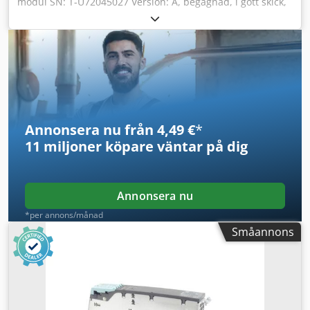
modul SN: T-U72045027 Version: A, begagnad, i gott skick,
fullt fungerande, leveransomfattning enligt bilderna.
Cjdpsx Dxmusfx Ak Hoha
Annonsera nu från 4,49 €
*
11 miljoner köpare
väntar på dig
Annonsera nu
*per annons/månad
Småannons