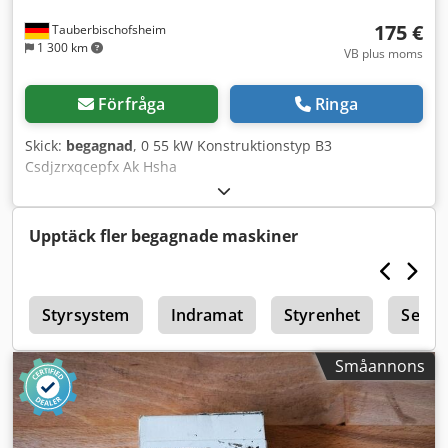
175 €
Tauberbischofsheim
1 300 km
VB plus moms
Förfråga
Ringa
Skick:
begagnad
, 0 55 kW Konstruktionstyp B3
Csdjzrxqcepfx Ak Hsha
Upptäck fler begagnade maskiner
r
Styrsystem
Indramat
Styrenhet
Serv
Småannons