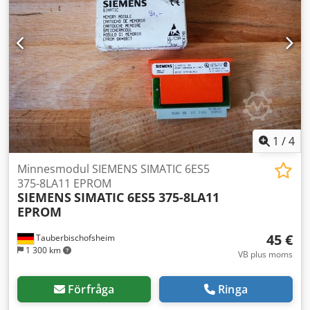
1
/
4
Minnesmodul SIEMENS SIMATIC 6ES5
375-8LA11 EPROM
SIEMENS
SIMATIC 6ES5 375-8LA11
EPROM
45 €
Tauberbischofsheim
1 300 km
VB plus moms
Förfråga
Ringa