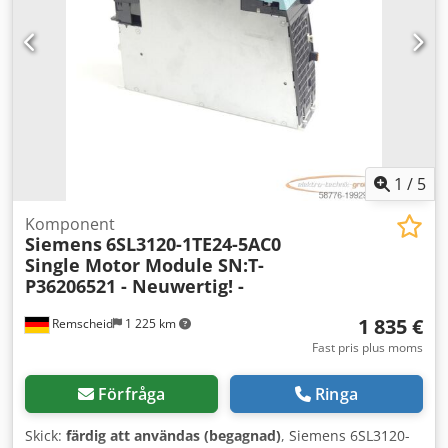
1
/
5
Komponent
Siemens
6SL3120-1TE24-5AC0
Single Motor Module SN:T-
P36206521 - Neuwertig! -
1 835 €
Remscheid
1 225 km
Fast pris plus moms
Förfråga
Ringa
Skick:
färdig att användas (begagnad)
, Siemens 6SL3120-