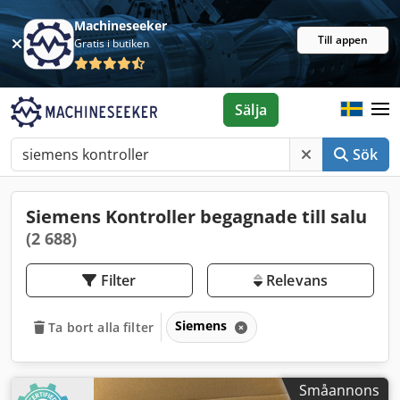
Machineseeker
Till appen
Gratis i butiken
Sälja
Sök
Siemens Kontroller begagnade till salu
(2 688)
Filter
Relevans
Siemens
Ta bort alla filter
Småannons