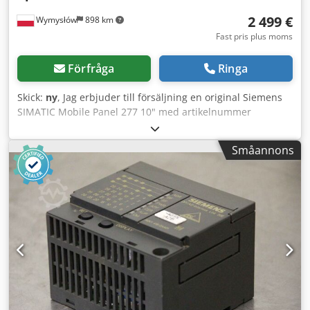
2 499 €
Wymysłów
898 km
Fast pris plus moms
Förfråga
Ringa
Skick:
ny
, Jag erbjuder till försäljning en original Siemens
SIMATIC Mobile Panel 277 10" med artikelnummer
6AV6645-0BE02-0AX0. Enheten är ny, oanvänd och kommer
från ett lager. Den levereras i originalförpackningen.
Småannons
Skärmen är skyddad med en fabriksmonterad skyddsfilm.
Originaldokumentationen från tillverkaren ingår också.
Tekniska data: • Tillverkare: Siemens • Serie: SIMATIC
Mobile Panel • Modell: Mobile Panel 277 10" •
Artikelnummer (MPN): 6AV6645-0BE02-0AX0 • Typ: HMI-
manöverpanel • Pekskärm: 10" • Tillverkningsår: 2013 •
Tillverkningsland: Österrike (Made in Austria) Setet
innehåller: • Siemens SIMATIC Mobile Panel 277 10"
Chedpezru I Djfx Ak Hsa • Originalförpackning •
Tillverkarens dokumentation