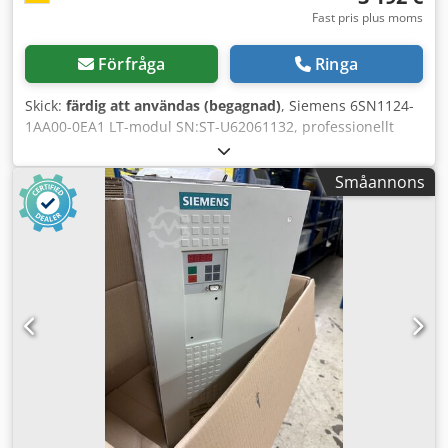
Fast pris plus moms
Förfråga
Ringa
Skick:
färdig att användas (begagnad)
, Siemens 6SN1124-
1AA00-0EA1 LT-modul SN:ST-U62061132, professionellt
totalrenoverad och testad med 24 månaders garanti, 100%
fullt fungerande, leveransinnehåll enligt bilder. De
Småannons
avtalade försäljningsrabatterna gäller inte för denna
artikel. Pris vänligen förfrågas separat! Chedpfx Akex Dxlkj
Hja