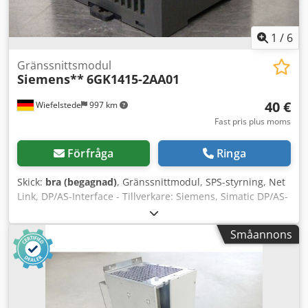
1
/
6
Gränssnittsmodul
Siemens**
6GK1415-2AA01
40 €
Wiefelstede
997 km
Fast pris plus moms
Förfråga
Ringa
Skick:
bra (begagnad)
, Gränssnittmodul, SPS-styrning, Net
Link, DP/AS-Interface - Tillverkare: Siemens, Simatic DP/AS-
Interface Link 20E - Typ: 6GK1 415-2AA01 - Antal: 5 st
tillgängliga - Pris: per styck - Mått: 80/90/H60 mm - Vikt: 0,2
Småannons
kg/st Cedpof Rlt Nsfx Ak Hsha