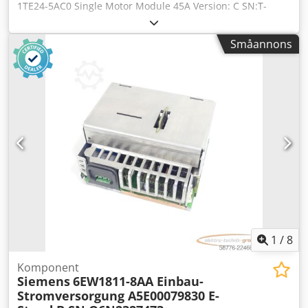
1TE24-5AC0 Single Motor Module 45A Version: C SN:T-
P36206521, som ny, har aldrig varit i drift, 100 %
fungerande, leverans enligt bilderna. De avtalade
Småannons
försäljningsrabatterna gäller inte för denna artikel. Pris
vänligen fråga separat! Chjdpfx Ajxag Urok Hja
1
/
8
Komponent
Siemens
6EW1811-8AA Einbau-
Stromversorgung A5E00079830 E-