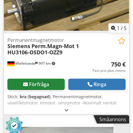
1
/
5
Permanentmagnetmotor
Siemens
Perm.Magn-Mot 1
HU3106-OSDO1-OZZ9
750 €
Wiefelstede
997 km
Fast pris plus moms
Förfråga
Ringa
Skick:
bra (begagnad)
, Permanentmagnetmotor,
växellådsmotor, elmotor, servomotor -Maximalt varvtal:
1200 varv/min -Drivkraft: 2,9 kW Chedpfxsznb Ucj Ak Hea -
Axel: Ø 32 mm -Varvtalsgivare -Extern kylning -Antal: 1
Småannons
motor tillgänglig -Pris: per styck -Vikt: 70 kg/styck