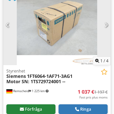
1
/
4
Styrenhet
Siemens
1FT6064-1AF71-3AG1
Motor SN: 1TS729724001 --
1 037 €
Remscheid
1 225 km
1 197 €
Fast pris plus moms
Förfråga
Ringa