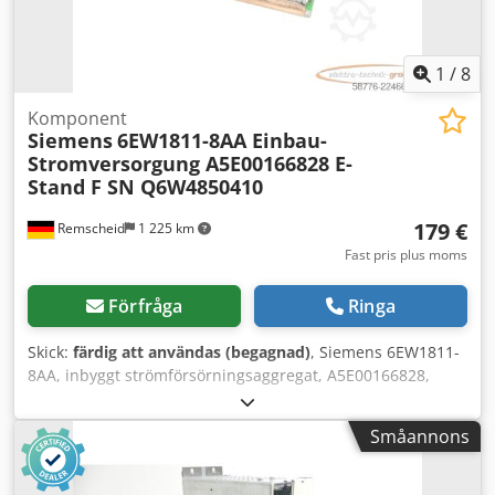
1
/
8
Komponent
Siemens
6EW1811-8AA Einbau-
Stromversorgung A5E00166828 E-
Stand F SN Q6W4850410
179 €
Remscheid
1 225 km
Fast pris plus moms
Förfråga
Ringa
Skick:
färdig att användas (begagnad)
, Siemens 6EW1811-
8AA, inbyggt strömförsörningsaggregat, A5E00166828,
tillverkningsnummer F, serienummer Q6W4850410,
begagnat, i gott skick, 100 % funktionellt, leveransomfång
Småannons
enligt bilder. Chjdpfx Akezqxwys Hea