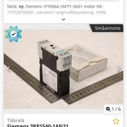
Skick:
ny
, Siemens 1FT6064-1AF71-3AG1 motor SN:
1TS729724001, oanvänd i originalförpackning, 100%
funktionsduglig, leveransomfattning enligt bilder.
Chedpfex Dunuox Ak Hea
Småannons
1
/
6
Tidsrelä
Siemens
3RP1540-1AN31