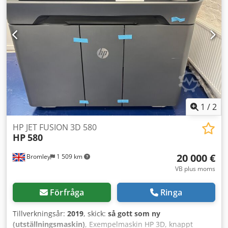
1
/
2
HP JET FUSION 3D 580
HP
580
20 000 €
Bromley
1 509 km
VB plus moms
Förfråga
Ringa
Tillverkningsår:
2019
, skick:
så gott som ny
(utställningsmaskin)
, Exempelmaskin HP 3D, knappt