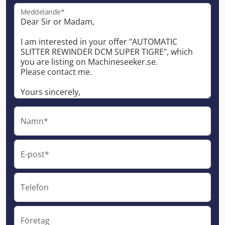
Meddelande*
Namn*
E-post*
Telefon
Företag