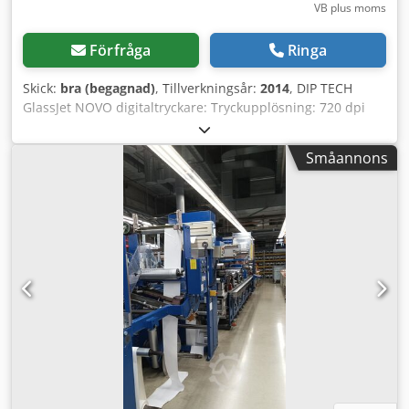
VB plus moms
Förfråga
Ringa
Skick:
bra (begagnad)
, Tillverkningsår:
2014
, DIP TECH
GlassJet NOVO digitaltryckare: Tryckupplösning: 720 dpi
Bläckfärg: svart, etsningseffekt, vitt samt andra
specialfärger Maximal glasstorlek: 2200 x 1200 mm (bredd
Småannons
x höjd) Minimal glasstorlek: 400 x 400 mm Glasets tjocklek:
2–19 mm Tryckhastighet: upp till 30 m²/h (med 8
skrivhuvuden för en färg) Antal nödvändiga operatörer: en
Totalmått: 2 500 x 4 700 x 2 000 mm (bredd x längd x höjd)
Cjdpfx Aieiukuujdorf Bildformat: Alla vanliga bildfilsformat
inklusive: PDF, PS, EPS, Tiff, BMP, JPEG
Omgivningstemperatur: 18–25 grader Celsius
Strömförsörjning: enfas 400 VAC x 16 A 50/60 Hz