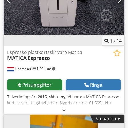
1
/
14
Espresso plastkortsskrivare Matica
MATICA
Espresso
Heemskerk
1 204 km
Prisuppgifter
Ringa
Tillverkningsår:
2015
, skick:
ny
, Vi har en MATICA Espresso
kortskrivare tillgänglig här. Nypris är cirka €1.599,- Nu
tillgänglig för €999,- Tillverkningsår 2015 och den har stått
i vårt showroom hela tiden. Vi har kanske tryckt 10 kort
Småannons
med den och beslöt sedan att denna typ av system inte
passar vårt företag. Därför finns den nu som ett helt nytt