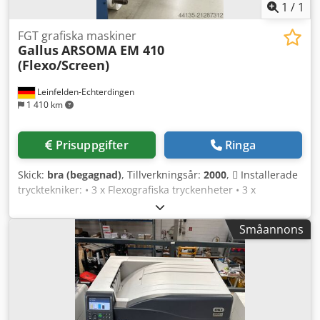
1
/
1
FGT grafiska maskiner
Gallus
ARSOMA EM 410
(Flexo/Screen)
Leinfelden-Echterdingen
1 410 km
Prisuppgifter
Ringa
Skick:
bra (begagnad)
, Tillverkningsår:
2000
,  Installerade
trycktekniker: • 3 x Flexografiska tryckenheter • 3 x
Screentryckenheter • Djuptryckskapacitet (cylinderformat
tillgängliga) Maximal mekanisk hastighet: 150 m/min
Småannons
Maximal bansbredd: 417 mm Minimal bansbredd: 166 mm
Maximal tryckbredd: 407 mm Materialtjocklek: ca 0,008 –
0,18 mm  Upprepningsintervaller Flexo: 228,6 mm (Z72)
upp till 609,6 mm (Z192) Screen: 269,875 mm (Z85) upp till
533,4 mm (Z168) Djuptryck: 304,8 mm (Z96) upp till 609,6
mm (Z192)  Stansavdelning  Planstans:  Stansbredd: