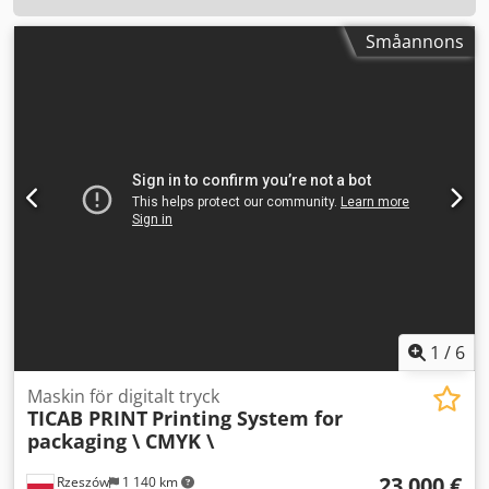
Småannons
1
/
6
Maskin för digitalt tryck
TICAB PRINT
Printing System for
packaging \ CMYK \
23 000 €
Rzeszów
1 140 km