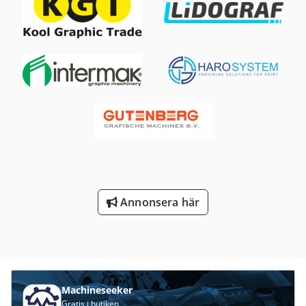
fyrfärgs CMYK-skrivare minskar driftskostnaderna tack
vare ultrahögkapacitets tonerkassetter. Den hanterar ett
brett utbud av olika medier upp till 360 g/m², inklusive
glansigt papper, OH-film, transferpapper och mycket mer.
Detta möjliggör användning för småserietryck,
designprover samt inom klickavtal. Högre papperskapacitet
än konkurrerande produkter (upp till 2 950 ark) samt en
snabb utskriftshastighet på 50 A4-sidor per minut i färg
och svartvitt. Tekniska data Utskriftshastighet: Svartvitt:
upp till A4: 50 sidor/minut Färg: upp till A4: 50 sidor/minut
Credpfxswpfn Ej Aidof Tid till första utskrift (svartvitt &
färg): 8,0 sekunder Utskriftsupplösning: 1 200 dpi Minne
(standard): 2 GB Pappersmatningskapacitet (standard): 530
ark
Annonsera här
Machineseeker
Gratis i butiken