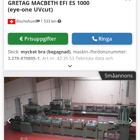
GRETAG MACBETH
EFI ES 1000
tillverkningsenhet, där formgivna produkter slutbehandlas
(eye-one UVcut)
genom torkning och varmluftsformning. -
Palletteringssystem som gör de färdiga kartongerna klara
Bischofszell
1 533 km
för transport. - Kompletterande system för luft-, vakuum-,
energi-, gas- och vattenförsörjning.
Prisuppgifter
Ringa
Skick:
mycket bra (begagnad)
, maskin-/fordonsnummer:
3.278-870805-1
, Art.nr: 42.35.53 Tekniska data och
beskrivning: se bilder Crjdsh Eii Tspfx Aidsf
Småannons