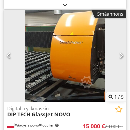
använd, inklusive tillbehör. Finns nära London. Cedpfx
Aislgwb Sedjrf
Småannons
1
/
5
Digital tryckmaskin
DIP TECH
GlassJet NOVO
15 000 €
Władysławowo
665 km
20 000 €