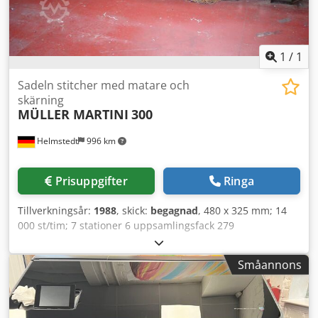
1
/
1
Sadeln stitcher med matare och
skärning
MÜLLER MARTINI
300
Helmstedt
996 km
Prisuppgifter
Ringa
Tillverkningsår:
1988
, skick:
begagnad
, 480 x 325 mm; 14
000 st/tim; 7 stationer 6 uppsamlingsfack 279
Kortlimmaskin 1 falsningsuppsamlingsfack 1529
Häftstation 300 Trimningsmaskin Crjdpfjbnczbox Aidsf
Småannons