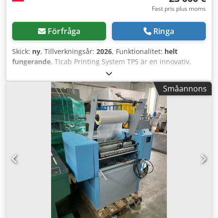
Fast pris plus moms
Förfråga
Ringa
Skick:
ny
, Tillverkningsår:
2026
, Funktionalitet:
helt
fungerande
, Ticab Printing System TPS är en innovativ,
konsolupphängd utrustning som möjliggör matning av
mycket stora objekt under skrivhuvudet. Skrivhuvudet kan
Småannons
justeras upp till 30 cm ovanför transportbandet för
matning av vikta kartonglådor eller andra skrymmande
föremål. Högkvalitativt pigmentbläck från Hewlett Packard
HP ger utmärkt motståndskraft mot blekning, repor och
vatten efter att bilden har torkat. Kontakta oss för att få ett
förmånligt kommersiellt erbjudande. Tekniska
specifikationer:  Utskriftsbredd: upp till 29,7 cm (11,7 tum)
 Utskriftslängd: från 2,54 cm (1 tum) till 91,44 cm (36 tum)
 Arbetsstyckets matningshastighet: upp till 45,72 cm (18
tum) per sekund  Utskriftshastighet: upp till 50–70
kopior/min A4, upp till 16 kopior/min A3  Upplösning:
1200x1200 dpi  Antal inkjetsmunstycken: 59 136 (14
utskriftszoner med 4 224 munstycken vardera)  Färger: