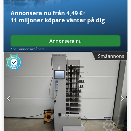
Annonsera nu från 4,49 €
*
11 miljoner köpare
väntar på dig
Annonsera nu
*per annons/månad
Småannons