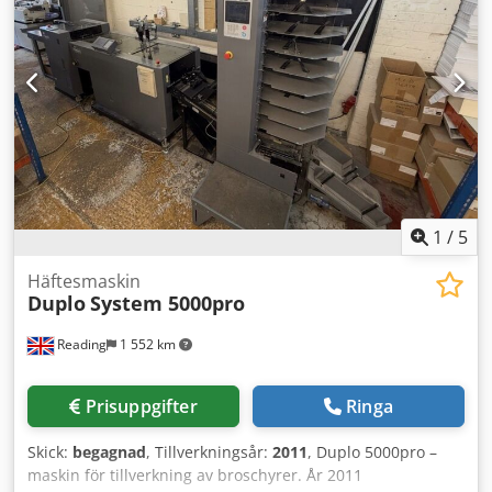
1
/
5
Häftesmaskin
Duplo
System 5000pro
Reading
1 552 km
Prisuppgifter
Ringa
Skick:
begagnad
, Tillverkningsår:
2011
, Duplo 5000pro –
maskin för tillverkning av broschyrer. År 2011