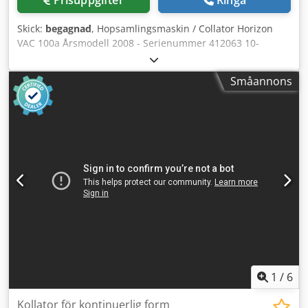
Skick:
begagnad
, Hopsamlingsmaskin / Collator Horizon
VAC 100a Årsmodell 2008 - Serienummer 412063 10-
stations hopsamlingsmaskin Format / Storlek min. 120 x
148 mm - max. 350 x 500 mm Pappersvikt 40-250g/m²
Småannons
Laddningskapacitet 55 mm per station Panelstyrning och
kontroller Pappersstopp / Jammning Dubbelarks- och
missad arkkontroll Dcodpfx Aev Hruuogrjk Online-
videoinspektion via WhatsApp - MS Zoom - Telegram I
lager i Emskirchen/Nürnberg - Omedelbart tillgänglig - Kan
testas
1
/
6
Kollator för kontinuerlig form