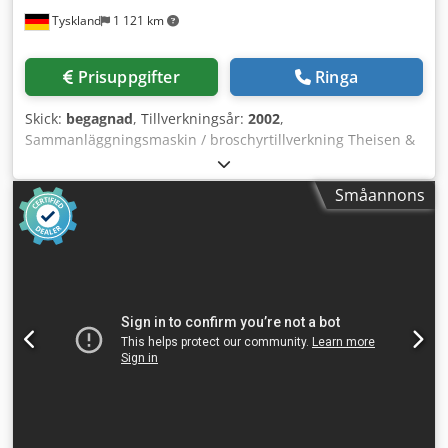
Tyskland
1 121 km
Prisuppgifter
Ringa
Skick:
begagnad
, Tillverkningsår:
2002
,
Sammanläggningsmaskin / broschyrtillverkning Theisen &
Bonitz TB ECO 308 FP + TB Sprint QSM 303 8 stationer TB
ECO 308 FP Kapacitet: upp till ca 3 100 cykler/timme
Småannons
Maximal bokblocks-tjocklek: 50 mm Stapelhöjd per station:
50 mm (5 cm) Pappers- och formatområde Max. format:
310 × 430 mm Min. format: 105 × 148 mm (DIN A6)
Pappersvikt: 20 till 1 000 g/m² Dcjdpfxozicw Ue Agrsk TB
B304 QSM Häft-fals-skär-aggregat Öppna format max.: 35 x
50 cm Öppna format min.: 6,5 x 15,5 cm Minsta broschyr:
6,5 cm rygglängd x 4 cm Med huvud-fot-skärning: 10,5 cm
rygglängd x 4 cm Största broschyr: 35 cm rygglängd x 25
cm Med huvud-fot-skärning: 34,6 cm rygglängd x 4 cm
Kapacitet: upp till 3 100 cykler/timme, beroende på format
och papper Framsnittsenhet med över-/undermåttskniv för
snitt på 4 cm och avskärning större än 1,5 cm, steglös