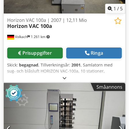
1
/
5
Horizon VAC 100a | 2007 | 12,11 Mio
Horizon
VAC 100a
Volkach
1 261 km
Prisuppgifter
Ringa
Skick:
begagnad
, Tillverkningsår:
2001
, Samlatorn med
sug- och blåsluft HORIZON VAC-100a, 10 stationer,
begagnad Särskilda egenskaper - Effektiv och pålitlig:
Horizon VAC-100a är utformad för krävande miljöer och
Småannons
säkerställer att dina samlingsarbeten utförs snabbt och
effektivt - Touch & Work: Tack vare 'Touch & Work'-
teknologin är VAC-100a enkel och intuitiv att använda -
Minne: Maskinen har 9 programmerbara minnesplatser
för återkommande jobb, vilket sparar tid och arbete -
Noggrannhet och precision: Slipp felladdningar, dubbelark
och stopp. VAC-100a erbjuder felkontroller som garanterar