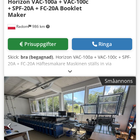
Horizon VAC-100a + VAC-100c
+
SPF-20A + FC-20A Booklet
Maker
Radom
986 km
Prisuppgifter
Ringa
Skick:
bra (begagnad)
, Horizon VAC-100a + VAC-100c + SPF-
20A + FC-20A Häftesmakare Maskinen ställs in via
kontrollpanelen. Tillverkad i Japan. Linjen består av: –
Horizon VAC-100A / VAC-100M Dodpfoziyt Tox Agrock
Småannons
Maximal storlek: 350x500 mm Minimal storlek: 120x148
mm Vakuummatning 10 fack Stapelhöjd: 55 mm
Pappersvikt: 40-270g Elanslutning: 230V Vikt: 310 kg/enhet
Pekskärmskontroll Sensorer för pappersstopp,
dubbelmatning och utebliven matning Möjlighet att spara
9 förinställda jobb i maskinens minne Horizon SPF-20A
Maximal storlek: 500x350 mm Minimal storlek: 120x180
mm Trådhäftning Falsning Två Hohner-huvuden Horizon
FC-20 Skärtjocklek: 88 ark Elanslutning: 230V Vikt: 240 kg