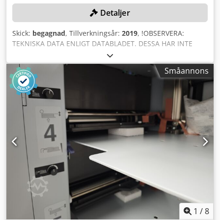
Detaljer
Skick:
begagnad
, Tillverkningsår:
2019
, !OBSERVERA:
TEKNISKA DATA ENLIGT DATABLADET. DESSA HAR INTE
KONTROLLERATS. INSPEKTION REKOMMENDERAS.
Inmatningsformat: 4-sidigt ark, min. 180 x 105 mm, max.
Småannons
550 x 350 mm. Slutformat: broschyr, min. 90 x 105 mm,
max. 305 x 350 mm. Broschyrens tjocklek: max. 76 sidor.
Hastighet: max. 6 000 cykler/timme. Maskinens mått: 6500
x 850 x 1700 mm (L x B x H). Dodpfozqzclox Agrjck
1
/
8