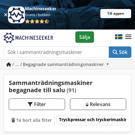
Machineseeker
Till appen
Gratis i butiken
Sälja
Sök
/ ... / Begagnade sammanträdningsmaskiner
Sammanträdningsmaskiner
begagnade till salu
(91)
Filter
Relevans
Tryckpressar och tryckerimaskiner
Ta bort alla filter