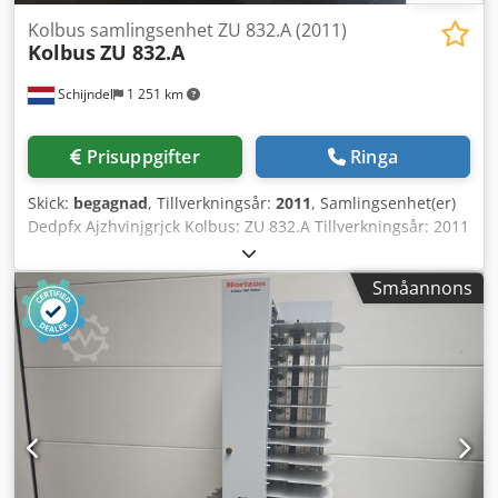
Kolbus samlingsenhet ZU 832.A (2011)
Kolbus
ZU 832.A
Schijndel
1 251 km
Prisuppgifter
Ringa
Skick:
begagnad
, Tillverkningsår:
2011
, Samlingsenhet(er)
Dedpfx Ajzhvinjgrjck Kolbus: ZU 832.A Tillverkningsår: 2011
Beskrivning: - Antal enheter: 1 - Antal samlingsstationer: 3
- ATC tjocklekskontroll - Optisk arktypidentifiering:
Småannons
Signalynx