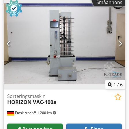
Småannons
kontroller Stopp / Pappersstopp Dcodpfx Aev Anqkjgrok
Dubbelarks- och tomarksövervakning Förinställd räknare -
Fullfångande utmatningsfack Manualer Online
videoinspektion via WhatsApp - MS Zoom - Telegram Finns
på lager i Emskirchen/Nürnberg - Omedelbart tillgänglig -
Kan testas
1
/
6
Sorteringsmaskin
HORIZON
VAC-100a
Emskirchen
1 280 km
Prisuppgifter
Ringa