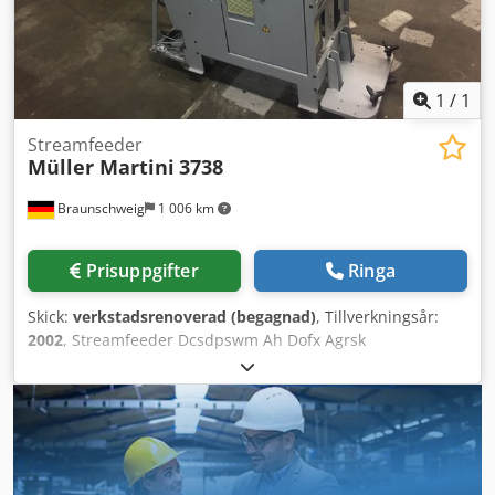
9 500 cykler/h - Strömförsörjning: 230 V; 10,6 A – 2,3 W -
Mått: 810 × 652 × 1 961 mm - Vikt: vardera 324 kg Vi kan
även organisera följande för er: Förpackning, lastning,
transport (sjö- eller flygfrakt) inklusive tullklarering.
1
/
1
Streamfeeder
Müller Martini
3738
Braunschweig
1 006 km
Prisuppgifter
Ringa
Skick:
verkstadsrenoverad (begagnad)
, Tillverkningsår:
2002
, Streamfeeder Dcsdpswm Ah Dofx Agrsk