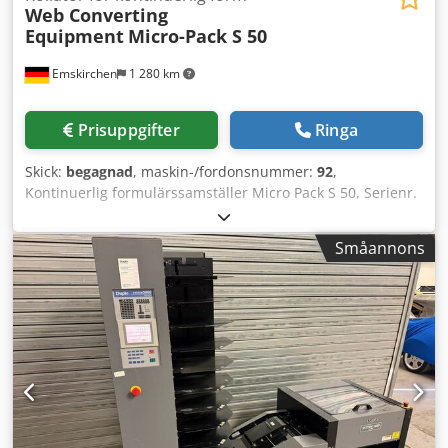
Web Converting
Equipment
Micro-Pack S 50
Emskirchen
1 280 km
Prisuppgifter
Ringa
Skick:
begagnad
, maskin-/fordonsnummer:
92
,
Kontinuerlig formulärssamställer Micro Pack S 50, Serienr.
92-164 / 1992/51/ mpkc 6 stationer Djdpfx Aorbnnpogreck
Maxformat: 330 x 12 tum Omställbar ned till 7 tum
Småannons
Standard: 240 x 12 tum Inmatningsbredd upp till 55 cm
Krimpning var 2:a tum, med extra kniv Online-
videoinspektion via Skype-video Vi ser gärna att ni besöker
oss – fler maskiner i lager Omedelbart tillgänglig – kan
inspekteras Finns i lager i Emskirchen / Nürnberg – kan
testas