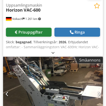
Uppsamlingsmaskin
Horizon
VAC-600
Volkach
1 261 km
Prisuppgifter
Ringa
Skick:
begagnad
, Tillverkningsår:
2026
, Erbjudandet
omfattar: - Sammanläggningstorn VAC-600Hc Horizon VAC-
600Hc Sammanläggningstorn - Teknik:
Pekskärmsfärgdisplay - Modell: Sammanläggningstorn -
Småannons
Fack: 6 - Felövervakning: Övervakning av felladdning,
dubbelladdning och pappersstopp - Minnesmöjligheter: 9
minnesplatser för upprepningsuppdrag - Utbyggbarhet:
upp till 6 sorterare (36 fack) - Fjärrkontroll: trådlös
Program: - Dubbelcykel (nonstopdrift) - Inläggning (enkel
och dubbel) - Broschyrprogram - Blockprogram - Selektiv
sortering Dcodjzhulzjpfx Agrsk - Arkformat: max. 500 × 350
mm; min. 148 × 120 mm - Papperstjocklek: 40–350 g/m² -
Inmatningshöjd: 130 mm/fack - Produktionshastighet: max.