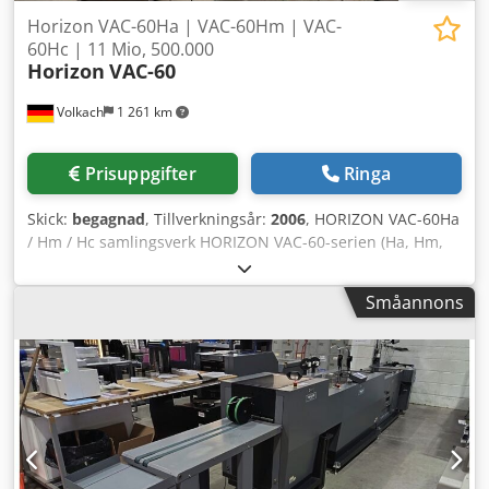
Horizon VAC-60Ha | VAC-60Hm | VAC-
60Hc | 11 Mio, 500.000
Horizon
VAC-60
Volkach
1 261 km
Prisuppgifter
Ringa
Skick:
begagnad
, Tillverkningsår:
2006
, HORIZON VAC-60Ha
/ Hm / Hc samlingsverk HORIZON VAC-60-serien (Ha, Hm,
Hc) är modulära samlingsverk för professionell
efterbehandling av trycksaker – exakta, snabba och
Småannons
driftsäkra vid pappershantering. Särskilda egenskaper:
Modulärt system: Varje torn har 6 matningsstationer; kan
utökas till upp till 6 torn (totalt 36 stationer). Avancerad
sugteknik: Säkerställer tillförlitlig matning av papper med
olika format och gramvikter. Flexibelt formatintervall:
Bearbetar ark från ca 120 × 148 mm upp till 500 × 350 mm,
vid 40–300 g/m². Hög produktivitet: Upp till 9 500–10 000
set per timme – beroende på format och konfiguration.