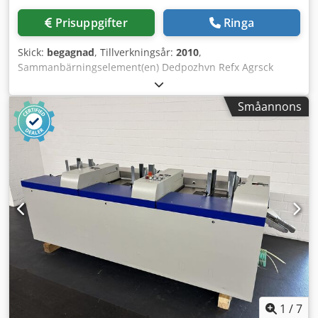
arkstorlek: 350 mm x 500 mm (upp till 356 mm x 508 mm
Prisuppgifter
Ringa
med vissa konfigurationer). Minimal arkstorlek: 120 mm x
170 mm. Maximal kapacitet för broschyrer: Upp till 25 ark
Skick:
begagnad
, Tillverkningsår:
2010
,
80 gsm-papper (skapar en broschyr med 100 sidor).
Sammanbärningselement(en) Dedpozhvn Refx Agrsck
Maximal häfttjocklek: 5 mm (ungefär 50 ark tjockt papper).
Kolbus: ZU 832.A Tillverkningsår: 2010 Beskrivning: - Antal
enheter: 1 - Antal insamlingsstationer: 3 - ATC
Småannons
tjocklekskontroll - Optisk buntbladigenkänning: Signalynx
1
/
7