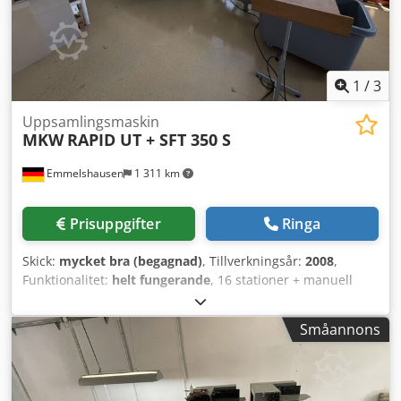
Pekskärmspanel för snabba formatbyten. En
knapptryckning räcker för att ställa om till annat format.
Elanslutning: 230V Vikt: 490 kg Maskinen inkluderar:
leverans, PJ-77R joggningsmaskin, verktyg, extra
komponenter och dokumentation.
1
/
3
Uppsamlingsmaskin
MKW
RAPID UT + SFT 350 S
Emmelshausen
1 311 km
Prisuppgifter
Ringa
Skick:
mycket bra (begagnad)
, Tillverkningsår:
2008
,
Funktionalitet:
helt fungerande
, 16 stationer + manuell
hantering Högstapelmatare Dsdpfx Agszrxfgerjck SFT 350 S
(häftning/vikning/skärning) 4 häftningshuvuden ca 11,9
Småannons
miljoner häftningar