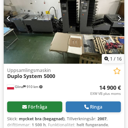
1
/
16
Uppsamlingsmaskin
Duplo
System 5000
14 900 €
Glina
910 km
EXW VB plus moms
Förfråga
Ringa
Skick:
mycket bra (begagnad)
, Tillverkningsår:
2007
,
drifttimmar:
1 500 h
, Funktionalitet:
helt fungerande
,