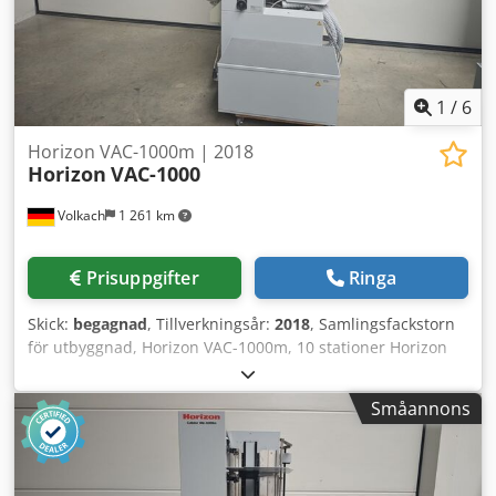
1
/
6
Horizon VAC-1000m | 2018
Horizon
VAC-1000
Volkach
1 261 km
Prisuppgifter
Ringa
Skick:
begagnad
, Tillverkningsår:
2018
, Samlingsfackstorn
för utbyggnad, Horizon VAC-1000m, 10 stationer Horizon
VAC-1000m-tornet är en expansionsmodul för VAC-1000-
systemet och används för att öka kapaciteten hos
Småannons
samlingsmaskinerna. Till skillnad från VAC-1000a-tornet
har VAC-1000m ingen egen display och är uteslutande
avsett för utbyggnad. Särskilda egenskaper - Antal
stationer: 10 - Modulärt utbyggbart: VAC-1000m kan