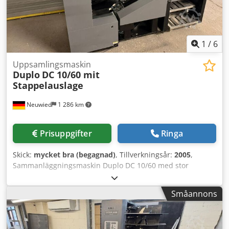
1
/
6
Uppsamlingsmaskin
Duplo
DC 10/60 mit
Stappelauslage
Neuwied
1 286 km
Prisuppgifter
Ringa
Skick:
mycket bra (begagnad)
, Tillverkningsår:
2005
,
Sammanläggningsmaskin Duplo DC 10/60 med stor
stapelhållare. Dodpfx Ajyrh Skjgrsck
Småannons