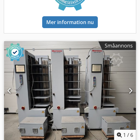
Mer information nu
Småannons
1
/
6