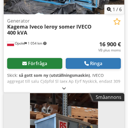
1
/
6
Generator
Kagema Iveco leroy somer
IVECO
400 kVA
16 900 €
Opole
1 054 km
VB plus moms
Förfråga
Ringa
Skick:
så gott som ny (utställningsmaskin)
, IVECO
aggregat till salu Cjdpfol Sl Iaex Ap Ejrf Nyskick, endast 309
driftstimmar Tillverkare KAGEMA IVECO-motor, 8-cylindrig
turbodiesel Kontinuerlig effekt 400 kVA Bränsletank 500 l
Småannons
Efter belastningstest