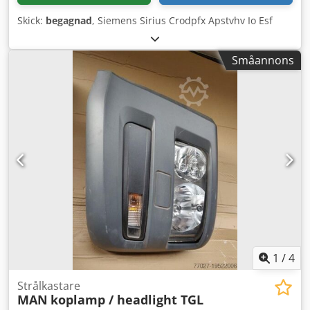
Skick:
begagnad
, Siemens Sirius Crodpfx Apstvhv Io Esf
Småannons
1
/
4
Strålkastare
MAN
koplamp / headlight TGL