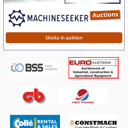
Elu Mof 11
Elu Ps
Elu Ps 174
Skicka in auktion
Emb 9352 E
En Del Enhet
En Del Städmaskin
Fönstret För
German
Hl
Idx 23
Tp 201