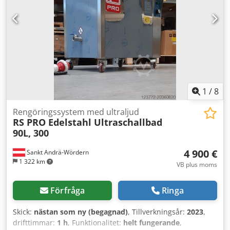
1
/
8
Rengöringssystem med ultraljud
RS PRO Edelstahl Ultraschallbad
90L, 300
4 900 €
Sankt Andrä-Wördern
1 322 km
VB plus moms
Förfråga
Ringa
Skick:
nästan som ny (begagnad)
, Tillverkningsår:
2023
,
drifttimmar:
1 h
, Funktionalitet:
helt fungerande
,