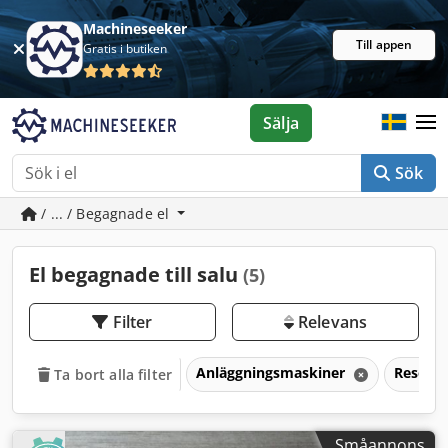
Machineseeker
Till appen
Gratis i butiken
Sälja
Sök
/ ... / Begagnade el
El begagnade till salu
(5)
Filter
Relevans
Anläggningsmaskiner
Reservd
Ta bort alla filter
Småannons