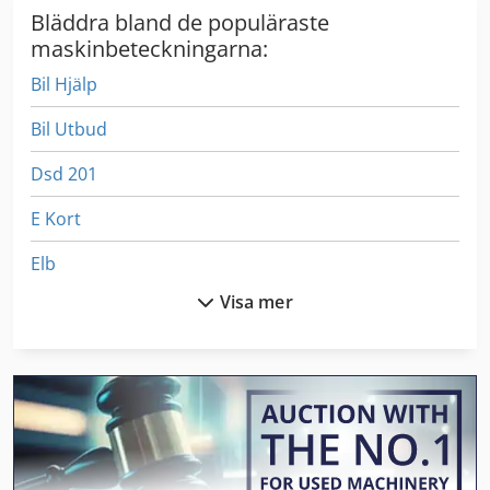
Bläddra bland de populäraste
maskinbeteckningarna:
Bil Hjälp
Bil Utbud
Dsd 201
E Kort
Elb
Visa mer
Elbil Hub
Elu As 70
Elu Ds 140
Elu Mff 80
Elu Mhb 50