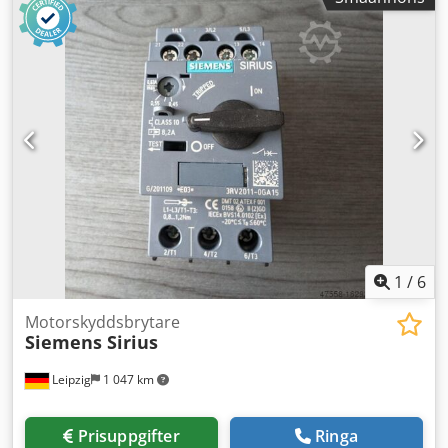
1
/
6
Motorskyddsbrytare
Siemens Sirius
Leipzig
1 047 km
Prisuppgifter
Ringa