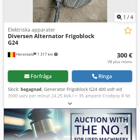
1
/
4
Elektriska apparater
Diversen
Alternator Frigoblock
G24
300 €
Herentals
1 317 km
VB plus moms
Förfråga
Ringa
Skick:
begagnad
, Generator Frigoblock G24 400 volt vid
3000 varv per minut 24,25 kVA I = 35 ampere Crodpoy R Nt
Uofx Ap Esf Cevoman bvba. Lenskensdijk 5 2200 Herentals
Belgien