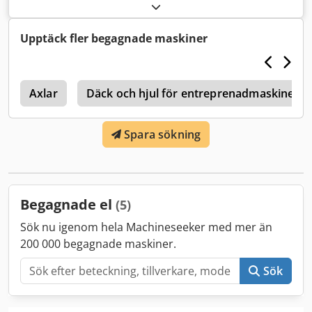
maskin-/fordonsnummer:
2013-5191
,
Ultraljudsrengöringsanläggning, mindre än 2 driftstimmar
Codpfx Aoxqnqpsp Esrf
Upptäck fler begagnade maskiner
0
Axlar
Däck och hjul för entreprenadmaskiner
Spara sökning
Begagnade el
(5)
Sök nu igenom hela Machineseeker med mer än
200 000 begagnade maskiner.
Sök