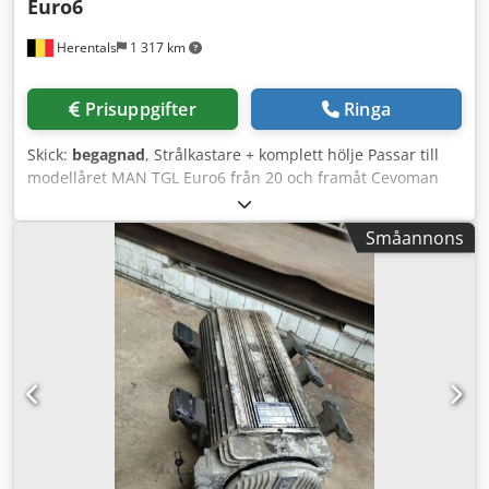
Euro6
Herentals
1 317 km
Prisuppgifter
Ringa
Skick:
begagnad
, Strålkastare + komplett hölje Passar till
modellåret MAN TGL Euro6 från 20 och framåt Cevoman
bvba. Lenskensdijk 5 2200 Herentals Cjdpfx Aewx Er Aep
Ejrf Belgien
Småannons