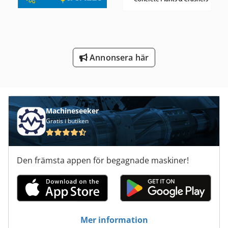
Transport Motor
Tur 560
Annonsera här
Ved
Verktyg För Träbearbetning
Machineseeker
Gratis i butiken
Den främsta appen för begagnade maskiner!
Mer information