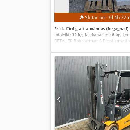
Slutar om
3
d
4
h
22
m
Skick:
färdig att användas (begagnad)
totalvikt:
32 kg
, lastkapacitet:
8 kg
, ko
DETALJER Robotarmar: 6 Djdpfjzmwafjx
Tillverkare av programmeringsenhet: Y
utrustning: 15 A Kortslutningsström:
robotarm Yaskawa YRC1000 robotstyrn