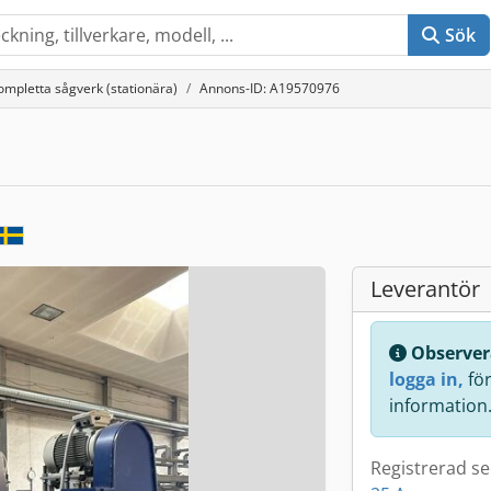
Sök
ompletta sågverk (stationära)
Annons-ID: A19570976
Leverantör
Observer
logga in,
för 
information
Registrerad s