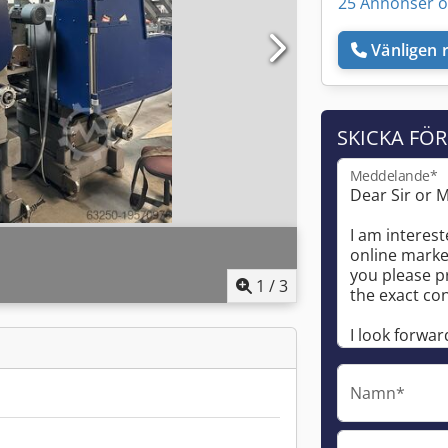
25 Annonser o
Vänligen r
SKICKA FÖ
Meddelande*
1
/
3
Namn*