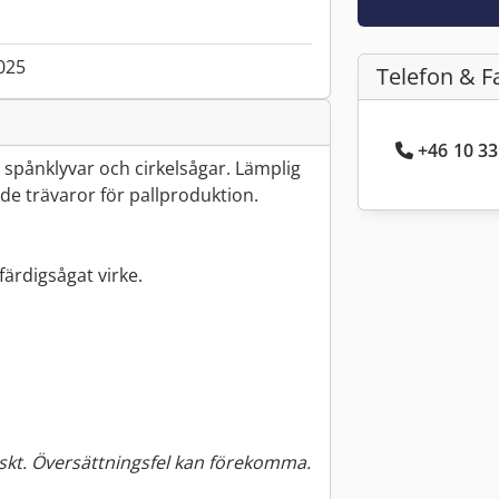
025
Telefon & F
+46 10 33
spånklyvar och cirkelsågar. Lämplig
ade trävaror för pallproduktion.
 färdigsågat virke.
kt. Översättningsfel kan förekomma.