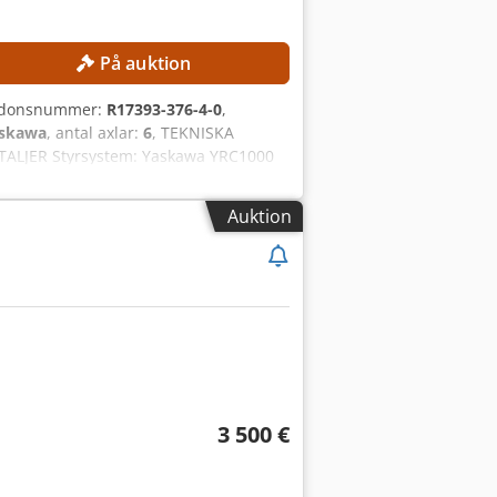
På auktion
ordonsnummer:
R17393-376-4-0
,
skawa
, antal axlar:
6
, TEKNISKA
ETALJER Styrsystem: Yaskawa YRC1000
öm: 15 A Maximalt överströmskydd för
RUSTNING Yaskawa Motoman GP8
Auktion
3 500 €