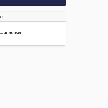
ax
... annonser