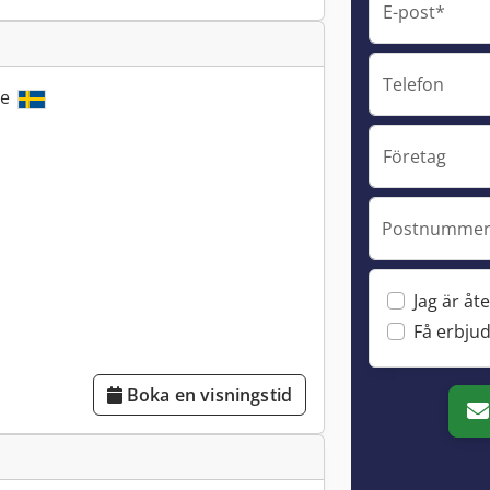
E-post*
Telefon
ge
Företag
Postnummer 
Jag är åte
Få erbju
Boka en visningstid