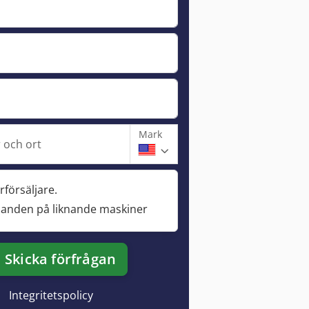
Mark
och ort
rförsäljare.
danden på liknande maskiner
Skicka förfrågan
Integritetspolicy