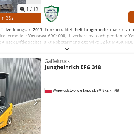
1
/
12
in
34
s
, Tillverkningsår:
2017
, Funktionalitet:
helt fungerande
, maskin-/f
ntrollermodell:
Yaskawa YRC1000
, tillverkare av teach pendants:
Ya
 Alnsck Lyftkapacitet: 8 kg Robotarmens egenvikt: 32 kg MASKIND
askawa Strömförsörjning: 3-fas AC 380–440 V, 50/60 Hz Ingångsstr
 2,5 kA Typ av strömförsörjningsenhet: ERAR-1000-06VX8-E10 UT
Gaffeltruck
ing
Jungheinrich
EFG 318
Województwo wielkopolskie
872 km