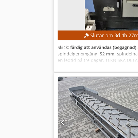
Slutar om
3
d
4
h
27
m
Skick:
färdig att användas (begagnad)
spindelgenomgång:
52 mm
, spindelha
en ledtid på tre dagar. TEKNISKA DET
mm Maximal huvudspindelhastighet: 4 
200 kg Dsdpfx Alsznb Ntjnock Drifttim
Märkeffekt: 14,97 kVA Ström vid full la
UTRUSTNING Teknisk dokumentation Kr
snabb indexering Kompakt konstruktio
Fullständig teknisk dokumentation