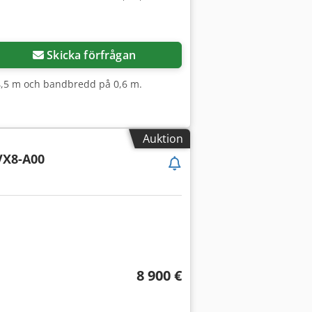
Skicka förfrågan
 4,5 m och bandbredd på 0,6 m.
Auktion
X8-A00
8 900 €