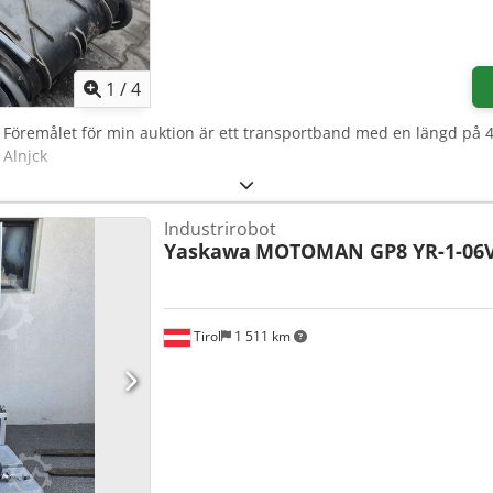
1
/
4
, Föremålet för min auktion är ett transportband med en längd på
 Alnjck
Industrirobot
Yaskawa
MOTOMAN GP8 YR-1-06V
Tirol
1 511 km