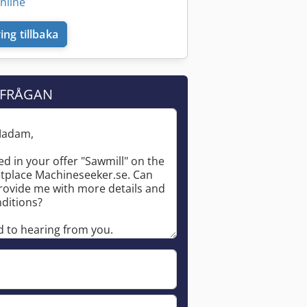
nline
ing tillbaka
RFRÅGAN