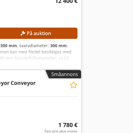
12 400 €
På auktion
:
300 mm
, svarvdiameter:
300 mm
,
inen kan med fördel besiktigas med
300 mm Spindelhålsdiameter: ca 52
system: FANUC CNC Maskinvikt: ca 2
 380 V (med eller utan transformator)
Småannons
orns effekt enligt tillverkaren: 7,5 kW
eyor
Conveyor
onsnoggrannhet Verktygsrevolver med
äkerhet Lågt underhållsbehov
1 780 €
Fast pris plus moms