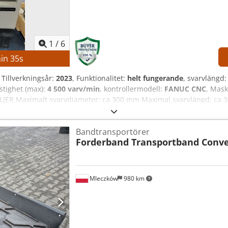
1
/
6
in
34
s
, Tillverkningsår:
2023
, Funktionalitet:
helt fungerande
, svarvlängd
stighet (max):
4 500 varv/min
, kontrollermodell:
FANUC CNC
, Mask
ALJER Maximalt svarvdiameter: ca 300 mm Maximal svarvlängd: ca 
500 varv/min Verktygsrevolver: 12 stationer MASKINDETALJER Styr
mar: ca 6 458 timmar Spindeltimmar: ca 4 300 timmar Spänning: AC
Bandtransportörer
st: 22,74 A Brytförmåga: 5 kA Kortslutningsförmåga: 10 kA Elektromot
Forderband Transportband Conv
aftfull huvudspindel Robust maskinkonstruktion för hög dimensi
n med lågt platsbehov Användarvänligt CNC-styrsystem Hög drifts
Mleczków
980 km