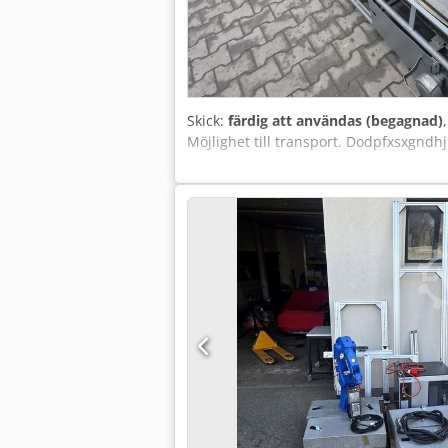
Skick:
färdig att användas (begagnad)
Möjlighet till transport. Dodpfxsxgndhj