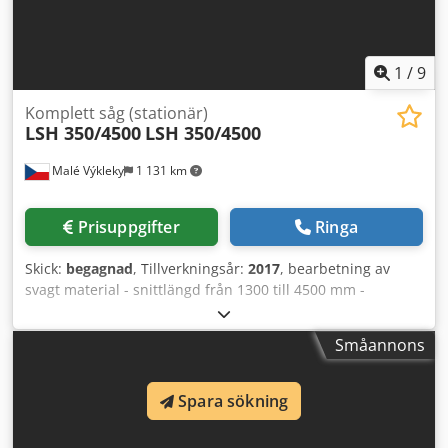
1
/
9
Komplett såg (stationär)
LSH 350/4500
LSH 350/4500
Malé Výkleky
1 131 km
Prisuppgifter
Ringa
Skick:
begagnad
, Tillverkningsår:
2017
, bearbetning av
svagt material - snittlängd från 1300 till 4500 mm -
stockdiameter från 130 till 350 mm - 100 m³ per
skiftproduktion - total installerad effekt: 230 kW.
Småannons
Dkodjnqzkpjpfx Aqqjr
Spara sökning