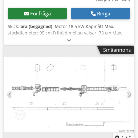
Förfråga
Ringa
Skick:
bra (begagnad)
, Motor 18,5 kW Kapmått Max.
stockdiameter: 95 cm Frihöjd mellan valsar: 73 cm Max.
kapbredd (fyrkant): 64 cm Max. kaphöjd ovanför sågband:
39 cm Max. kaplängd: 12 m Såghuvudets utrustning
Småannons
Dedpoxhb Uvefx Aqqekr Automatisk inställning av
kapgrovlek Såghuvudets matning upp/ner: Elektrisk
Såghuvudets matning fram/bak: Elektrisk Styrarmsmatning
för sågband: Elektrisk Sågbandsspänningssystem:
Hydrauliskt med luftkudde Barkfräs Utsugsöppning för
sågspån: 150 mm Sågband Längd: 4670 mm Bredd: 38 mm
50 mm Sågbandshjul Diameter: 600 mm Typ: Med rem
Material: Gjutjärn Full hydraulik
1
/
6