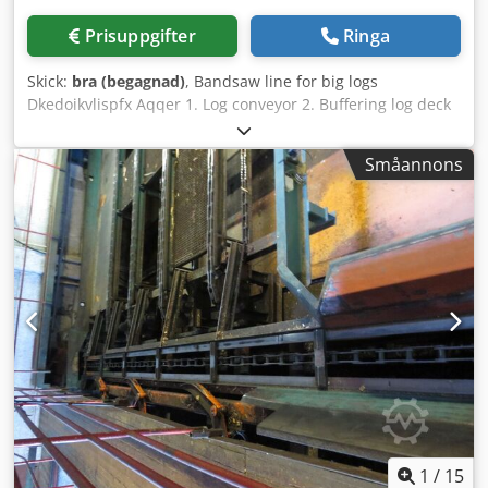
Prisuppgifter
Ringa
Skick:
bra (begagnad)
, Bandsaw line for big logs
Dkedoikvlispfx Aqqer 1. Log conveyor 2. Buffering log deck
and one piece feeder 3. Log conveyor and centering infeed
with turner 4. Söderhamn AKE 245A Twin reducer
Småannons
bandsaw (ARI 6 knife heads) 5. Board separator with block
turner 6. Side transfer of blocks 7. Block infeed 8. ARI BKR-
600 9. ARI DS-75 multi rip saw 10. Edging line with ARI KT-
52 Edger Price: 2 100 000 SEK, in existing condition on site.
Line is complete but not all conveyor in bottom floor. Bruks
1503M chipper. No power on electric cabinets (no PLC
software) Can be dismantled and loaded by UJ Trading AB
Sawmill is located in Sweden.
1
/
15