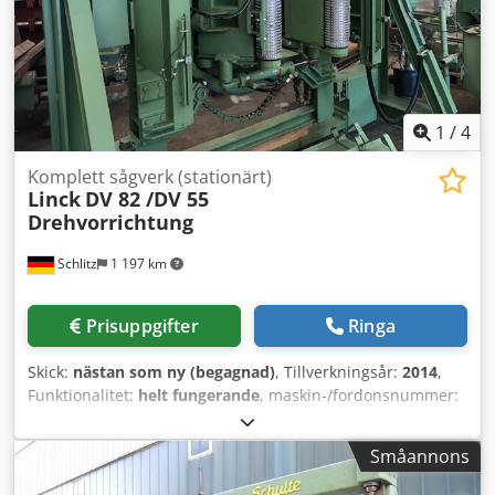
1
/
4
Komplett sågverk (stationärt)
Linck
DV 82 /DV 55
Drehvorrichtung
Schlitz
1 197 km
Prisuppgifter
Ringa
Skick:
nästan som ny (begagnad)
, Tillverkningsår:
2014
,
Funktionalitet:
helt fungerande
, maskin-/fordonsnummer:
9911294-0120
, Rotationsanordning DV 55, tillverkad år
2014, kan användas för bearbetning före eller efter snittet.
Småannons
I utmärkt skick! Vi har 2 stycken tillgängliga i vårt lager i
Schlitz. Dkedpfozpygtjx Aqqer