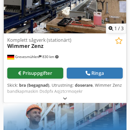
1
/
3
Komplett sågverk (stationärt)
Wimmer Zenz
Grevesmühlen
830 km
Prisuppgifter
Ringa
Skick:
bra (begagnad)
, Utrustning:
doserare
, Wimmer Zenz
bandkapmaskin Dsdpfx Aqjztcrmoqekr