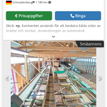
Schmallenberg
1 186 km
Prisuppgifter
Ringa
Skick:
ny
, Kantverket används för att beskära båda sidor av
brädor och stockar. Användningen av automatisk
breddändring, mjuk inmatning samt laserlinjemarkering
på såglinjalen möjliggör optimal användning av de kantade
Småannons
brädorna. Tekniska data: • Minsta snittbredd 60, max 500
mm (horisontell fri höjd 700 mm) • Max kanttjocklek 65 mm
• Inmatningsbord – 2000 mm Dodpfx Ajwb Uwgsqqekr •
Upptagningsbord – 2200 mm • Ändring av avståndet
mellan elektriska sågar via kontrollpanelen •
Matningshastighet – jämn • Sågbladets diameter – 350 mm
• Antal sågar på spindeln – 2 st • Huvudmotorer – 2 x 5,2
kW • Maskinvikt – 1000 kg • Laser för markering av
snittlinjen, 2 st • Elektronisk breddmätare ANP 05