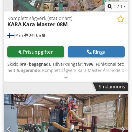
1
/
17
Komplett sågverk (stationärt)
KARA
Kara Master 08M
Malax
341 km
Prisuppgifter
Ringa
Skick:
bra (begagnad)
, Tillverkningsår:
1996
, Funktionalitet:
helt fungerande
, Komplett sågverk Kara Master Årsmodell:
1996 CE-märkt Såglinjen består av: 2 sågmaskiner Kara
Master 08M 1 Kantverk Kara Tekniska data för KARA
Småannons
MASTER-maskinen Motor: 37 kW / 1500 varv/min
Hydraulsystem: 5,5 kW / 1500 varv/min / 50 Hz Matarbord:
9,5 m långt, 0,7 m brett Vikt ca 4900 kg Sågbladsdiameter:
800-1200 mm (med underrede 800…1100 mm) Snitthöjd:
295–495 mm Rekommenderat varvtal för sågbladsdiameter
800 mm 1300 varv/min 900 mm 1170 varv/min 950 mm
1100 varv/min 1000 mm 1050 varv/min 1100 mm 960