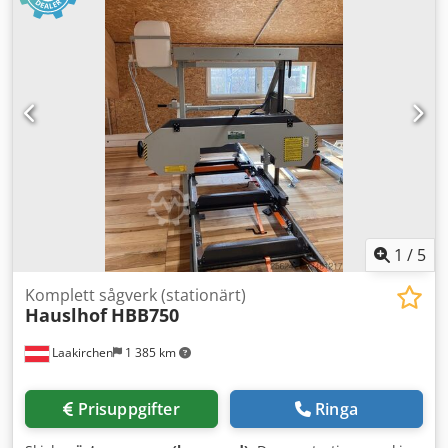
centralt smörjsystem, doserare, hytt
, - Stockcirkelsåg,
fullt fungerande - max. stockdiameter 800 mm, max. längd
6 m, enstaka upp till 8 m - max. dimensionssågad vara
180/180 mm, i lägesläge för breda plankor 310/180 mm -
automatisk sortering av sågade produkter Dedpfxoyc Ncrs
Aqqekr - priset inkluderar stockmatare, 2x utlastningsband
och 1x sorteringsband
1
/
5
Komplett sågverk (stationärt)
Hauslhof
HBB750
Laakirchen
1 385 km
Prisuppgifter
Ringa