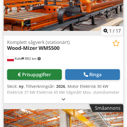
1
/
17
Komplett sågverk (stationärt)
Wood-Mizer
WM5500
Koło
882 km
Prisuppgifter
Ringa
Skick:
ny
, Tillverkningsår:
2026
, Motor Elektrisk 30 kW
Elektrisk 37 kW Elektrisk 45 kW Sågmått Max. stamdiameter
105 cm Max. stamlängd 4,5 m (S-bädd) 8,4 m (L-bädd) Upp
till 12 m (special) Avstånd mellan rullarna 90 cm Max.
Småannons
sågbredd (timbring) 85 cm Såghuvudets utrustning
Anordning för automatisk inställning av sågtjocklek
(Setworks) Industriell PLC-styrning med automatiskt läge