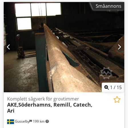
Småannons
1
/
15
Komplett sågverk för grovtimmer
AKE,Söderhamns, Remill, Catech,
Ari
Gusselby
199 km