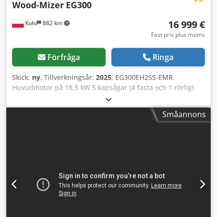
Wood-Mizer
EG300
16 999 €
Koło
882 km
Fast pris plus moms
Förfråga
Ringa
Skick:
ny
, Tillverkningsår:
2025
, EG300EH25S-EMR
Huvudmotor på 18,5 kW 5 kapsågar (4 fasta och 1 rörlig)
Setworks – enhet för automatisk inställning av
skärparametrar Uppsättning av två lasrar Uppsättning av 5
Småannons
kapsågar Justerbar matningshastighet 0-25/min 4 drivna
rullar In- och utmatningsbord Rullbanor Sågdiameter 350
mm Min. brädlängd 700 mm Max. brädtjocklek 60 mm Min.
brädtjocklek 16 mm Max. bräd-bredd 550 mm Dkedpfx
Aqjyynq Reqjr Max. sågbredd 420 mm Min. sågbredd 20
mm Spånlåda