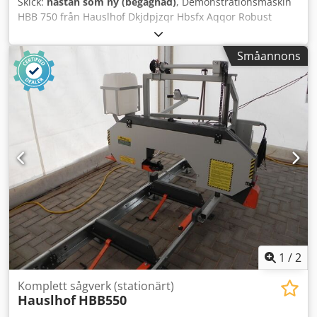
Skick:
nästan som ny (begagnad)
, Demonstrationsmaskin
HBB 750 från Hauslhof Dkjdpjzqr Hbsfx Aqqor Robust
bandsåg för stammar med en diameter på upp till 75 cm,
bra sågnoggrannhet, exakt och enkel höjdjustering, lätt att
Småannons
använda. Överdel pulverlackerad, underdel delvis
galvaniserad. Kan förlängas obegränsat med
förlängningssektioner. CE-märkt. 100 % tillverkad i EU
(utvecklad, konstruerad och kvalitetskontrollerad).
Originalet. Tekniska data: Maximal stamdiameter: 750 mm
Maximal brädans bredd: 730 mm Motoruteffekt S6: 5,5 kW
(4 kW S1) Såglängd, grundversion: 3,7 m Sågbandslängd:
3600 mm Sågbandbredd: upp till 33 mm Såglängd,
förlängningssektion (valfritt): 2,3 m Vikt: 450 kg
1
/
2
Komplett sågverk (stationärt)
Hauslhof
HBB550