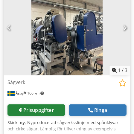
med två cylindrar, 2 st klämmor, absorptionsrulle Bandhjul
för 50 mm breda sågband Barkfräs Laserriktare Bensats
för högre ram ”H” Stockdäck, 2 kedjor, 6 x 1,66
1
/
3
Sågverk
Åsby
166 km
Prisuppgifter
Ringa
Skick:
ny
, Nyproducerad sågverksslinje med spånklyvar
och cirkelsågar. Lämplig för tillverkning av exempelvis