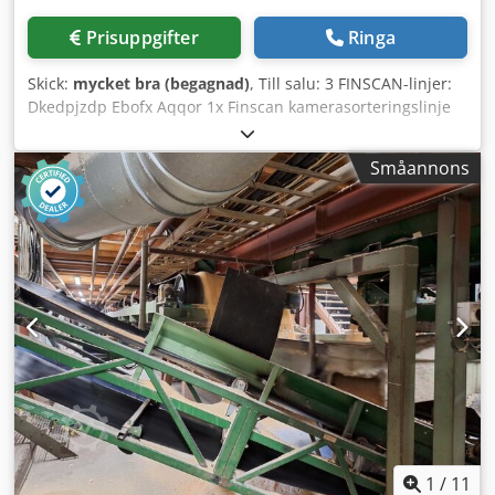
BX12: 3,6 m Bäddens egenskaper Transportband för
brädor Dämpningsrulle Manövreringssats för stammar
Prisuppgifter
Ringa
Industriell hydraulik Mellanpress på två balkar 2
dubbelsidiga pressklämmor (valfritt) 2 tvåvägs kedjedrivna
Skick:
mycket bra (begagnad)
, Till salu: 3 FINSCAN-linjer:
vänder 2 drivna utjämningsrullar 3 stopp på två balkar
Dkedpjzdp Ebofx Aqqor 1x Finscan kamerasorteringslinje
Hydraulisk enhet med effekt 7,5 kW
Boardmaster HD Tillverkningsår: 2012 1x Finscan NOVA
Ingen behov att vända delarna, utan infraröd belysning.
Småannons
Hastighet: 200 styck/min. Tillverkningsår: 2014 1x Finscan
NOVA Kamerasortering, hastighet: 200–220 styck/min.
Ingen behov att vända delarna, utan infraröd belysning.
Tillverkningsår: 2018
1
/
11