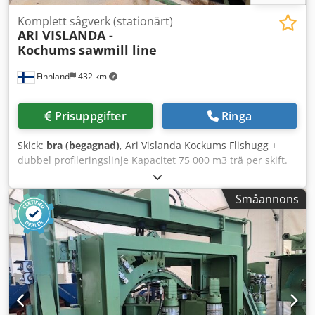
Komplett sågverk (stationärt)
ARI VISLANDA -
Kochums
sawmill line
Finnland
432 km
Prisuppgifter
Ringa
Skick:
bra (begagnad)
, Ari Vislanda Kockums Flishugg +
dubbel profileringslinje Kapacitet 75 000 m3 trä per skift.
Endast en operatör krävs. Lisker-styrning för Ari/Kockums-
linjen samt för hyvellinjen. Dedpfjzdplzsx Aqqokr
Småannons