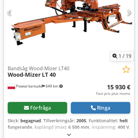
cm • Vikt: ~10 ton
1
/
19
Bandsåg Wood-Mizer LT40
Wood-Mizer
LT 40
15 930 €
Powiat kartuski
649 km
Fast pris plus moms
Förfråga
Ringa
Skick:
begagnad
, Tillverkningsår:
2005
, Funktionalitet:
helt
fungerande
, kaplängd (max):
6 500 mm
, inspänning:
400 V
,
- Tillverkningsår: 2005 - Elsäkringsschema - Elmotor: 15 kW