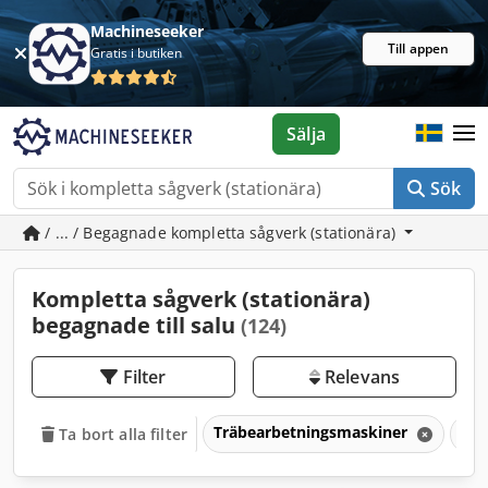
Machineseeker
Till appen
Gratis i butiken
Sälja
Sök
/ ... / Begagnade kompletta sågverk (stationära)
Kompletta sågverk (stationära)
begagnade till salu
(124)
Filter
Relevans
Träbearbetningsmaskiner
Såg
Ta bort alla filter