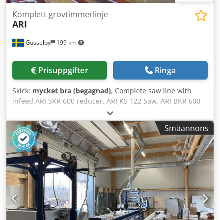
Komplett grovtimmerlinje
ARI
Gusselby
199 km
Prisuppgifter
Ringa
Skick:
mycket bra (begagnad)
, Complete saw line with
infeed,ARI SKR 600 reducer, ARI KS 122 Saw, ARI BKR 600
2:nd reduser, ARI DS 70 multi rip and ARI KT 52 eding line
with full scanner Full bottom floor for waste handling
Småannons
Dedpfx Aqjikvl Reqekr All electrical cabinets and hydraulics