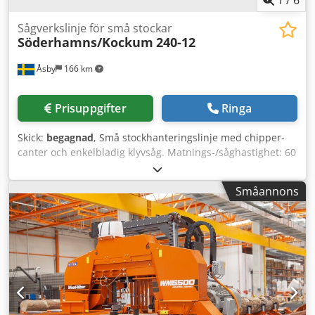
Sågverkslinje för små stockar
Söderhamns/Kockum
240-12
Åsby
166 km
Prisuppgifter
Ringa
Skick:
begagnad
, Små stockhanteringslinje med chipper-
canter och enkelbladig klyvsåg. Matnings-/såghastighet: 60
m/min. Linjen består av följande delar: - Transportör för
stockar - Centrerande inmatning med stockvridare
Småannons
Dkjdsiiciqjpfx Aqqor - Första chipper-canter för runda
stockar - Utmatningstransportör - Blockvändare -
Inmatning till andra canter - Andra chipper-canter för
block - Utmatningstransportör - Enkelbladig klyvsåg Vi kan
även erbjuda utrustningen genomgången och servad.