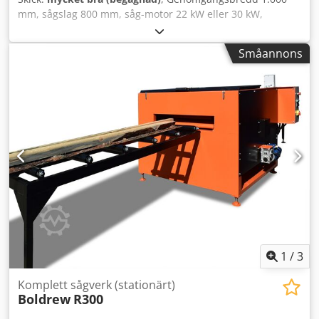
mm, sågslag 800 mm, såg-motor 22 kW eller 30 kW,
bromsmotor för inställning av snittjocklek, modern
automatisk centraliserad smörjning, spännvagn 6 m lång
Småannons
med 7 m kuggstång, 6 mekaniska spännstationer, nya
riktade skenor. Dkedpfxotzlrfj Aqqsr
1
/
3
Komplett sågverk (stationärt)
Boldrew
R300