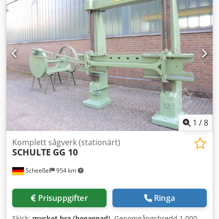
1
/
8
Komplett sågverk (stationärt)
SCHULTE
GG 10
Scheeßel
954 km
Prisuppgifter
Ringa
Skick:
mycket bra (begagnad)
, Genomgångsbredd 1.000