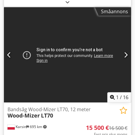
sågade trävaror för pallproduktion. Kapacitet per skift: ca
70 till 90 m³ färdigsågat virke. Minsta stockdiameter: 12 cm
Småannons
Största stockdiameter: 38 cm Dkjdpfxewzklao Aqqer
Stocklängd: från 2 till 4 meter.
1
/
16
Bandsåg Wood-Mizer LT70, 12 meter
Wood-Mizer
LT70
15 500 €
Karsin
695 km
16 500 €
Fast pris plus moms