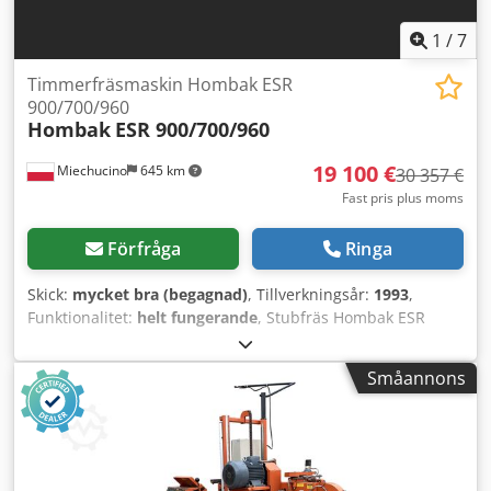
1
/
7
Timmerfräsmaskin Hombak ESR
900/700/960
Hombak
ESR 900/700/960
19 100 €
Miechucino
645 km
30 357 €
Fast pris plus moms
Förfråga
Ringa
Skick:
mycket bra (begagnad)
, Tillverkningsår:
1993
,
Funktionalitet:
helt fungerande
, Stubfräs Hombak ESR
900/700/960 med rotflödesreduktor – Tillverkningsår: 1993
– Max stockdiameter: 1300 mm TEKNISKA
Småannons
SPECIFIKATIONER: • Minsta stocklängd: 2000 mm • 48
knivar • Huvudmotor: 45 kW • Hydraulpumpsmotor: 11 kW •
Fräshuvudets rotationsmotor: 5,5 kW Dedpfst Hf T Hjx
Aqqokr • Axellängd (fräs-/skärlängd): 980 mm •
Pressanordningar • Maskinens mått (L/B/H): 550 / 250 / 340