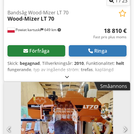
1
/
23
Bandsåg Wood-Mizer LT 70
Wood-Mizer
LT 70
18 810 €
Powiat kartuski
649 km
Fast pris plus moms
Förfråga
Ringa
Skick:
begagnad
, Tillverkningsår:
2010
, Funktionalitet:
helt
fungerande
, typ av ingående ström:
trefas
, kaplängd
(max):
12 000 mm
, klippbredd (max.):
640 mm
, sågdrift:
15 000 W
, inspänning:
400 V
, hjuldiameter:
600 mm
, –
Småannons
tillverkningsår: 2010 TEKNISKA DATA: – motor: 15 kW
Skärdimensioner: – max. stockdiameter: 95 cm – avstånd
mellan rullar: 73 cm – max. sågbredd (balk): 64 cm – max.
såghöjd över bandsågsbladet: 39 cm – max. såglängd: 12
m Utrustning på sågaggregatet: – enhet för automatisk
inställning av skärtjocklek – elektrisk höjdjustering av
aggregatet: upp/ned – elektrisk matning av aggregatet
fram/bak: matningshastighet steglöst reglerbar – elektrisk