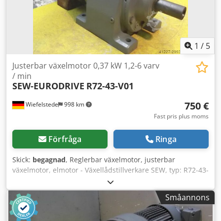
1
/
5
Justerbar växelmotor 0,37 kW 1,2-6 varv
/ min
SEW-EURODRIVE
R72-43-V01
750 €
Wiefelstede
998 km
Fast pris plus moms
Förfråga
Ringa
Skick:
begagnad
, Reglerbar växelmotor, justerbar
växelmotor, elmotor - Växellådstillverkare SEW, typ: R72-43-
V01 Csdpfx Aec Nnaxjh Soha - Motortillverkare SEW, typ:
VUF1DT80K-6 - Motoreffekt: 0,37 kW - Varvtalsområde: 1,2–
Småannons
6 varv/min - Motor: styrbar/reglerbar - Drivaxel: Ø 40 mm -
Byggform: B3 - Antal: 2 motorer tillgängliga - Pris: per styck