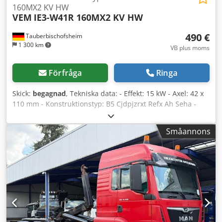
160MX2 KV HW
VEM
IE3-W41R 160MX2 KV HW
490 €
Tauberbischofsheim
1 300 km
VB plus moms
Förfråga
Ringa
Skick:
begagnad
, Tekniska data: - Effekt: 15 kW - Axel: 42 x
110 mm - Konstruktionstyp: B5 Cjdpjzrxt Refx Ah Seha -
Bultcirkeldiameter fläns: ca 270 mm
Småannons