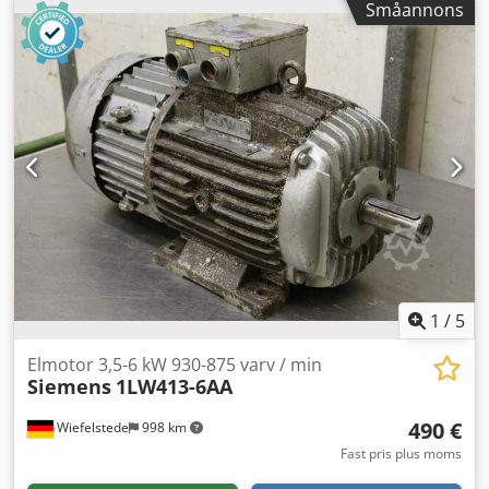
Småannons
1
/
5
Elmotor 3,5-6 kW 930-875 varv / min
Siemens
1LW413-6AA
490 €
Wiefelstede
998 km
Fast pris plus moms