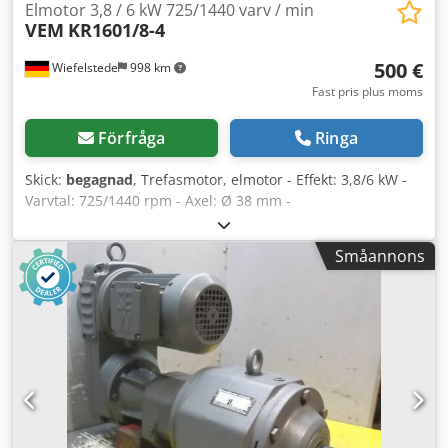
Elmotor 3,8 / 6 kW 725/1440 varv / min
VEM
KR1601/8-4
500 €
Wiefelstede
998 km
Fast pris plus moms
Förfråga
Ringa
Skick:
begagnad
, Trefasmotor, elmotor - Effekt: 3,8/6 kW -
Varvtal: 725/1440 rpm - Axel: Ø 38 mm -
Kapslingsutförande: B5 - Skyddsklass: IP 44 Cedpfsckd
Ehox Ah Seha - Pris: per styck - Antal: 1 st tillgänglig -
Småannons
Dimensioner: 520/380/H360 mm - Vikt: 94 kg