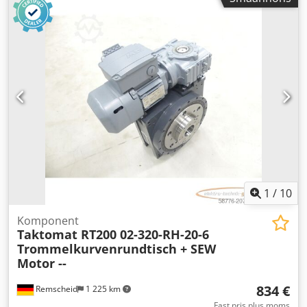
1
/
10
Komponent
Taktomat RT200 02-320-RH-20-6
Trommelkurvenrundtisch + SEW
Motor --
834 €
Remscheid
1 225 km
Fast pris plus moms