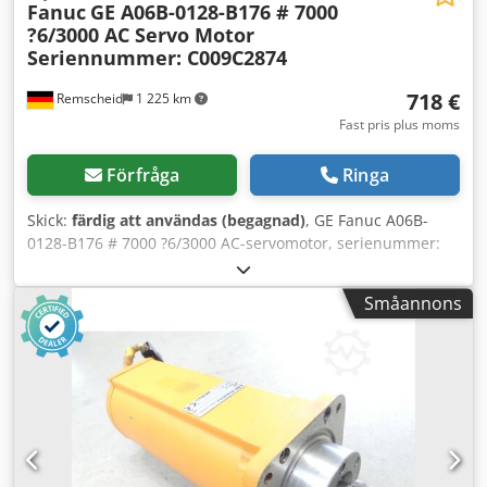
Fanuc
GE A06B-0128-B176 # 7000
?6/3000 AC Servo Motor
Seriennummer: C009C2874
718 €
Remscheid
1 225 km
Fast pris plus moms
Förfråga
Ringa
Skick:
färdig att användas (begagnad)
, GE Fanuc A06B-
0128-B176 # 7000 ?6/3000 AC-servomotor, serienummer:
C009C2874, begagnad, i gott skick, 100 % funktionsduglig,
leveransomfattning enligt bilder. Chedpfxsy Npc Te Ah Ssa
Småannons