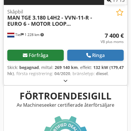
Skåpbil
MAN
TGE 3.180 L4H2 - VVN-11-R -
EURO 6 - MOTOR LOOP...
7 400 €
Tiel
1 228 km
VB plus moms
Förfråga
Ringa
Skick:
begagnad
, miltal:
269 140 km
, effekt:
132 kW (179,47
hk)
, första registrering:
04/2020
, bränsletyp:
diesel
,
axelkonfiguration:
4x2
, hjulbas:
4 490 mm
, bränsle:
diesel
,
färg:
vit
, förarhytt:
dagskåp
, växeltyp:
mekanisk
, antal
växlar:
6
, emissionsklass:
Euro 6
, antal säten:
3
,
FÖRTROENDESIGILL
Tillverkningsår:
2020
, Utrustning:
ABS, Bluetooth,
centrallås, elektrisk fönsterhiss, elstyrd spegel,
Av Machineseeker certifierade återförsäljare
farthållare, luftkonditionering, servostyrning, skjutdörr
,
= Ytterligare alternativ och utrustning = - Passagerarbänk -
Euro 6 - Förarairbag - Centrallås med fjärrkontroll -
Farthållare - Lastyta i trä - Sidoskjutdörr - Två bakdörrar -