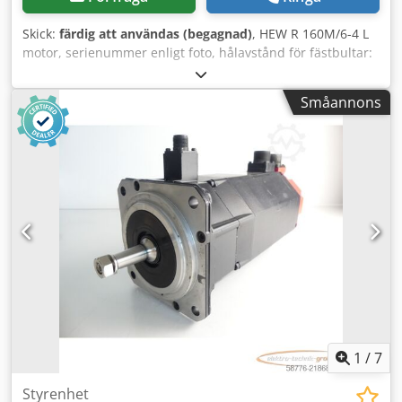
Skick:
färdig att användas (begagnad)
, HEW R 160M/6-4 L
motor, serienummer enligt foto, hålavstånd för fästbultar:
255 x 210 mm, drivaxeldiameter: 42 mm, begagnad,
normala bruksspår, 100% fullt fungerande, levereras enligt
Småannons
bilder. OBS: Kostnader för emballering och frakt vänligen
förfråga separat! Csdei D Ictjpfx Ah Soha
1
/
7
Styrenhet