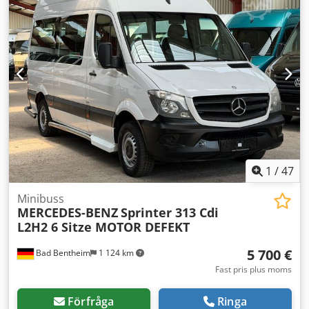
varv/min. Chodpfx Aozinyhjh Sea Poltal: 8 / 4 Motoreffekt:
1,6 / 6 kW Nätanslutning: 400 Volt, 50 Hz - Dahlander
trefasmotor med 2 varvtal - Fläkthjul i metall - Fläktkåpa i
metall Ø 465 mm - Elmotor med standardfotfläns, fästhål Ø
11,5 mm / hålavstånd 215 x 140 mm Utrymmesbehov L x B
x H: 570 x 465 x 465 mm Vikt: 57 kg Bra skick 2 stycken
tillgängliga, pris per styck.
1
/
47
Minibuss
MERCEDES-BENZ
Sprinter 313 Cdi
L2H2 6 Sitze MOTOR DEFEKT
5 700 €
Bad Bentheim
1 124 km
Fast pris plus moms
Förfråga
Ringa