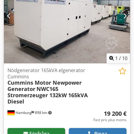
1
/
10
Nödgenerator 165kVA elgenerator
Cummins
Cummins Motor Newpower
Generator
NWC165
Stromerzeuger 132kW 165kVA
Diesel
19 200 €
Hamburg
898 km
Fast pris plus moms
Förfråga
Ringa