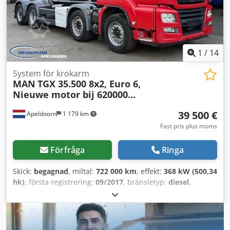
1
/
14
System för krokarm
MAN
TGX 35.500 8x2, Euro 6,
Nieuwe motor bij 620000...
39 500 €
Apeldoorn
1 179 km
Fast pris plus moms
Förfråga
Ringa
Skick:
begagnad
, miltal:
722 000 km
, effekt:
368 kW (500,34
hk)
, första registrering:
09/2017
, bränsletyp:
diesel
,
axelkonfiguration:
8x2
, hjulbas:
6 670 mm
, bränsle:
diesel
,
färg:
annan
, förarhytt:
sovhytt
, växeltyp:
automatisk
,
emissionsklass:
Euro 6
, antal säten:
2
, total längd:
9 000
mm
, total bredd:
2 550 mm
, tillåten axelbelastning (axel