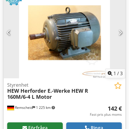
1
/
3
Styrenhet
HEW Herforder E.-Werke
HEW R
160M/6-4 L Motor
142 €
Remscheid
1 225 km
Fast pris plus moms
Förfråga
Ringa