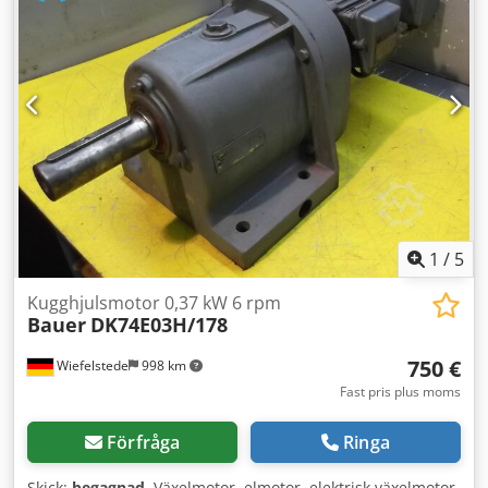
- Mått: 700/230/H410 mm - Vikt: 70 kg
1
/
5
Kugghjulsmotor 0,37 kW 6 rpm
Bauer
DK74E03H/178
750 €
Wiefelstede
998 km
Fast pris plus moms
Förfråga
Ringa
Skick:
begagnad
, Växelmotor, elmotor, elektrisk växelmotor