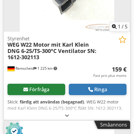
sidosträcksskydd, svängbara flakluckor. Axelavstånd: 3050
mm. Påbyggnation: Meiller trevägstippflak, 6-cylindrig
motor, differentialspärr. Chodpfx Ahezkh Tqo Ssa
TILLBEHÖRSUPPGIFTER UTAN GARANTI, ändringar,
mellanförsäljning och fel förbehålles!
1
/
5
Styrenhet
WEG
W22 Motor mit Karl Klein
DNG 6-25/TS-300°C Ventilator SN:
1612-302113
159 €
Remscheid
1 225 km
Fast pris plus moms
Förfråga
Ringa
Skick:
färdig att användas (begagnad)
, WEG W22 motor
med Karl Klein DNG 6-25/TS-300°C fläkt SN: 1612-302113,
begagnad, i gott skick, 100 % fungerande,
leveransomfattning enligt bilderna. Chjdpsx Dwinjfx Ah
Småannons
Soa