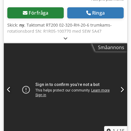
Förfråga
Ringa
Skick:
ny
, Taktomat RT200 02-320-RH-20-6 trumkams-
rotationsbord SN: R1R05-100770 med SEW SA47
DRS71S4BE05/ASE1/TF växelmotor SN:
01.7402391002.0001.17, oanvänt, 100 % funktionsdugligt,
Småannons
leveransomfattning enligt bilder OBS: Kostnader för
emballage och frakt vänligen förfråga separat! Cedpfex Eu
Tiox Ah Seha
1
/
15