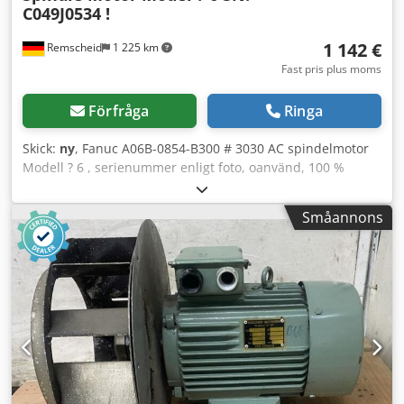
C049J0534 !
1 142 €
Remscheid
1 225 km
Fast pris plus moms
Förfråga
Ringa
Skick:
ny
, Fanuc A06B-0854-B300 # 3030 AC spindelmotor
Modell ? 6 , serienummer enligt foto, oanvänd, 100 %
fungerande, (fläktgaller saknas) Leverans enligt bilder OBS:
Kostnader för emballage och frakt tillkommer och begärs
Småannons
separat! Cedpji D H N Djfx Ah Seha