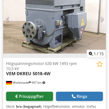
1
/
15
Högspänningsmotor 630 kW 1493 rpm
10,5 kV
VEM
DKREU 5018-4W
Wiefelstede
997 km
Prisuppgifter
Ringa
Skick:
bra (begagnad)
, Högeffektsmotor, elmotor, trefas