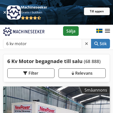
Machineseeker
Till appen
Gratis i butiken
Sälja
Sök
6 Kv Motor begagnade till salu
(68 888)
Filter
Relevans
Småannons