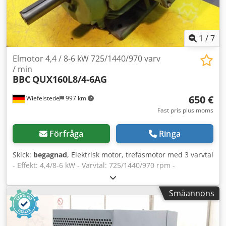
påbyggnad: Ja Identifikation Registreringsnummer: BB-869-
D = Företagsinformation = Bankuppgifter: Rabobank-konto:
39.33.10.655 IBAN: NL73RABO0393310655 BIC/SWIFT:
RABONL2U - Kontrollera alltid våra bankuppgifter före
1
/
7
transaktion! - Fordonsreservation är inte möjlig utan
deposition. - Skriv- och textfel förbehålles för alla erbjudna
Elmotor 4,4 / 8-6 kW 725/1440/970 varv
fordon.
/ min
BBC
QUX160L8/4-6AG
650 €
Wiefelstede
997 km
Fast pris plus moms
Förfråga
Ringa
Skick:
begagnad
, Elektrisk motor, trefasmotor med 3 varvtal
- Effekt: 4,4/8-6 kW - Varvtal: 725/1440/970 rpm -
Polomkopplingsbar - Axel: Ø 42 mm - Monteringsform: B3 -
Kapslingsklass: IP 44 - Pris: per styck - Antal: 2 st
Småannons
tillgängliga Chjdpfx Ahjctyqfj Soa - Mått: 650/440/H320 mm
- Vikt: 140 kg