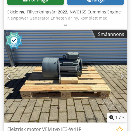
Skick:
ny
, Tillverkningsår:
2022
, NWC165 Cummins Engine
Newpower Generator Enheten är ny, komplett med
reglage, dieseltank, avgassystem och batterier. Tekniska
specifikationer Motor: Cummins 6BTAA5.9-G12, 6 cylinder,
Småannons
vattenkyld Generator: Leroy Somer Kontinuerlig effekt: 120
kW / 150 kVA Max effekt: 132 kW / 165 kVA Anslutning: 4P
strömbrytare, (tillvalsuttag, valfri automatisk
överföringsomkopplare..) Chsdpfx Ahsh U Nyrs Soa
Frekvens: 50Hz Spänning: 400/230V RPM: 1500 rpm.
Dieseltank: 8-10 drifttimmar Mått (LxBxH): 3100x
1100x1745mm Vikt: 1700 kg Nätverksövervakning,
ljudisolerad Sändning: - Världsomspännande transport
inklusive lossning är möjligt mot en extra kostnad - För att
kunna ge ett exakt fraktpris, vänligen skicka mig en
förfrågan med dina uppgifter och din
1
/
3
Elektrisk motor VEM typ IE3-W41R