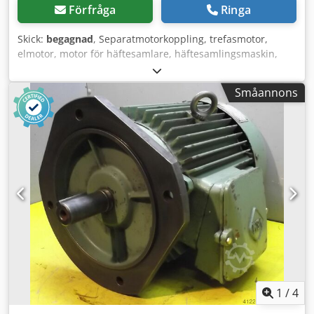
Förfråga
Ringa
Skick:
begagnad
, Separatmotorkoppling, trefasmotor,
elmotor, motor för häftesamlare, häftesamlingsmaskin,
varvtalsstyrd, varvtalsreglerad, släpringslöpare,
släpringslöparmotor Cjdpfxjdc Ipkj Ah Seha -Effekt: 3,5–6
Småannons
kW -Varvtal: 930–875 varv/min -Axel: Ø 38 mm -Byggform:
B3 -Skyddsklass: IP 44 -Mått: 610/270/H340 mm -Vikt: 91 kg
1
/
4