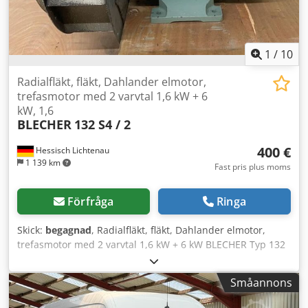
1
/
10
Radialfläkt, fläkt, Dahlander elmotor,
trefasmotor med 2 varvtal 1,6 kW + 6
kW, 1,6
BLECHER
132 S4 / 2
400 €
Hessisch Lichtenau
1 139 km
Fast pris plus moms
Förfråga
Ringa
Skick:
begagnad
, Radialfläkt, fläkt, Dahlander elmotor,
trefasmotor med 2 varvtal 1,6 kW + 6 kW BLECHER Typ 132
S4 / 2 För utsug, kylning eller ventilation
Fläkthjulsdiameter: Ø 400 mm Fläkthjulsbredd: 175 mm
Småannons
Axeldiameter motoraxel: Ø 38 mm Motorutförande:
Dahlander stjärn / dubbelstjärn Motorvarvtal: 1440 / 2870