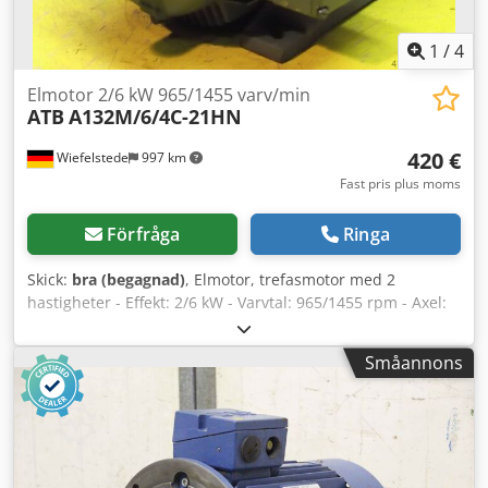
1
/
4
Elmotor 2/6 kW 965/1455 varv/min
ATB
A132M/6/4C-21HN
420 €
Wiefelstede
997 km
Fast pris plus moms
Förfråga
Ringa
Skick:
bra (begagnad)
, Elmotor, trefasmotor med 2
hastigheter - Effekt: 2/6 kW - Varvtal: 965/1455 rpm - Axel:
Ø 38 mm - Utförande: B3 - Polomkopplingsbar -
Skyddsklass: IP 54 - Antal: 3 st tillgängliga - Pris: per styck -
Småannons
Mått: 480/320/H260 mm - Vikt: 69 kg Chedpjcnf Hnjfx Ah
Soa