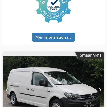
Mellanvägg utan fönster = Ytterligare information = Allmän
information Antal dörrar: 5 Hyttyps: enkel
Registreringsnummer: VVN-11-R Teknisk information Antal
cylindrar: 4 Motorvolym: 1 968 cc Framaxel: styrd Vikter
Tomvikt: 2 103 kg Lastkapacitet: 1 397 kg Totalvikt: 3 500 kg
Skick Csdpfx Ajyt Ixajh Sjha Allmänt skick: genomsnittligt
Tekniskt skick: genomsnittligt Optiskt skick: genomsnittligt
Mer information nu
Småannons