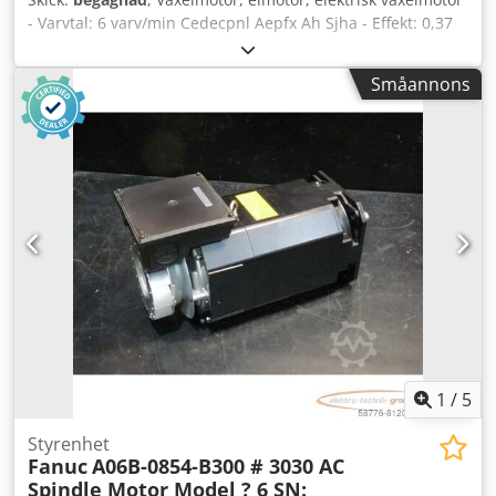
- Varvtal: 6 varv/min Cedecpnl Aepfx Ah Sjha - Effekt: 0,37
kW - Utförande: B3 - Axelns diameter: 40 mm -
Skyddsklass: IP 65 - Antal: 1x motor finns - Pris: per styck -
Småannons
Mått: 675/260/H245 mm - Vikt: 47 kg
1
/
5
Styrenhet
Fanuc
A06B-0854-B300 # 3030 AC
Spindle Motor Model ? 6 SN: