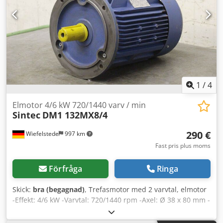
1
/
4
Elmotor 4/6 kW 720/1440 varv / min
Sintec
DM1 132MX8/4
290 €
Wiefelstede
997 km
Fast pris plus moms
Förfråga
Ringa
Skick:
bra (begagnad)
, Trefasmotor med 2 varvtal, elmotor
-Effekt: 4/6 kW -Varvtal: 720/1440 rpm -Axel: Ø 38 x 80 mm -
Byggform: B5 Chjdpjd S Spdefx Ah Sja -Skyddsklass: IP 55 -
Mått: 510/300/H350 mm -Vikt: 77,5 kg