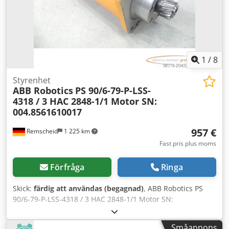
1
/
8
Styrenhet
ABB Robotics
PS 90/6-79-P-LSS-
4318 / 3 HAC 2848-1/1 Motor SN:
004.8561610017
957 €
Remscheid
1 225 km
Fast pris plus moms
Förfråga
Ringa
Skick:
färdig att användas (begagnad)
, ABB Robotics PS
90/6-79-P-LSS-4318 / 3 HAC 2848-1/1 Motor SN:
004.8561610017, begagnad, i gott skick, 100 % fungerande,
leveransomfång enligt bilder. Cjdpfoxtv Twjx Ah Soha
Småannons