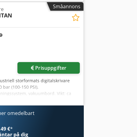
Småannons
re
TITAN
Prisuppgifter
ustriell storformats digitalskrivare
 bar (100-150 PSI),
dningssystem, vakuumbord. Vikt: ca
jlig efter överenskommelse.
ner omedelbart
49 €
*
ntar på dig