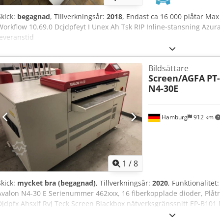
Skick:
begagnad
, Tillverkningsår:
2018
, Endast ca 16 000 plåtar Ma
Workflow 10.69.0 Dcjdpfeyt I Unex Ah Tsk RIP Inline-stansning Azura
leveranstid
Bildsättare
Screen/AGFA
PT
N4-30E
Hamburg
912 km
1
/
8
Skick:
mycket bra (begagnad)
, Tillverkningsår:
2020
, Funktionalitet
Avalon N4-30 E Serienummer 462xxx, 16 fiberkopplade dioder, Plåtr
Djdpfx Ahsxlf Rvj Teck Screen Blackbox nätverksgränssnitt EP-B101
gäller med förbehåll för mellanliggande försäljning.