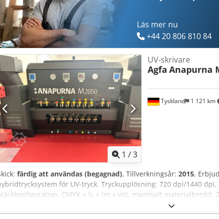
Läs mer nu
+44 20 806 810 84
UV-skrivare
Agfa
Anapurna 
Tyskland
1 121 km
1
/
3
Skick:
färdig att användas (begagnad)
, Tillverkningsår:
2015
, Erbjud
hybridtrycksystem för UV-tryck. Tryckupplösning: 720 dpi/1440 dpi,
bläckkonfiguration: CMYK + lc + lm + vitt, maximalt materialbredd
mm, maximal materialtjocklek: 45 mm, maximal plattvikt: 10 kg/m². 
mm/1470 mm/1600 mm, vikt: ca 1800 kg. Inkluderar 4 nästan nya bor