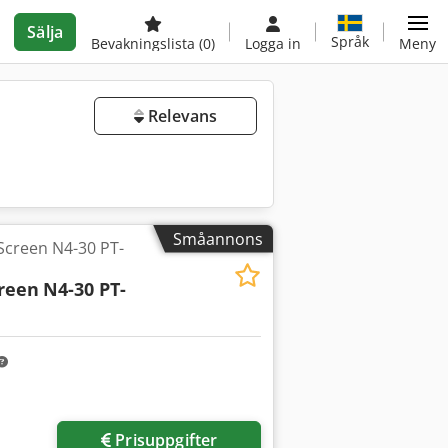
Sälja
Språk
Bevakningslista
(0)
Logga in
Meny
Relevans
Småannons
 Screen N4-30 PT-
creen
N4-30 PT-
Prisuppgifter