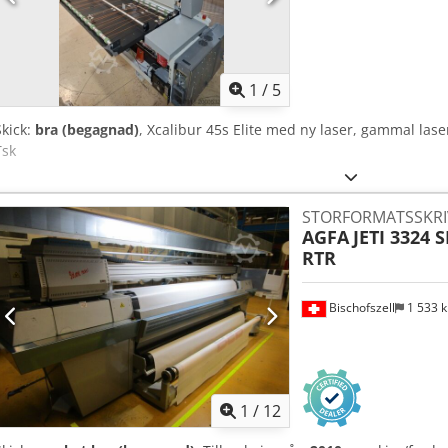
installation erbjuds på begäran. För mer teknisk information, se bi
1
/
5
Skick:
bra (begagnad)
, Xcalibur 45s Elite med ny laser, gammal las
Tsk
STORFORMATSSKRI
AGFA
JETI 3324 
RTR
Bischofszell
1 533 
1
/
12