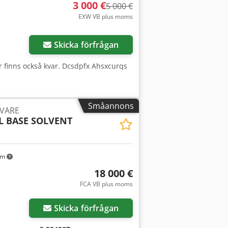
fogat datablad.
3 000 €
5 000 €
EXW VB plus moms
Skicka förfrågan
er finns också kvar. Dcsdpfx Ahsxcurqs
Småannons
VARE
SL BASE SOLVENT
km
18 000 €
FCA VB plus moms
Skicka förfrågan