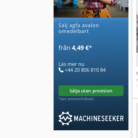
Sälj agfa avalon
omedelbart
från
4,49 €
*
Läs mer nu
+44 20 806 810 84
sälja utan provision
*per annons/månad