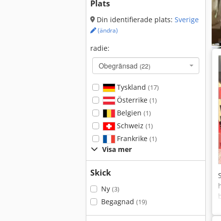
Plats
Din identifierade plats:
Sverige
(ändra)
radie:
Obegränsad
(22)
Tyskland
(17)
Österrike
(1)
Belgien
(1)
Schweiz
(1)
Frankrike
(1)
Visa mer
Skick
Ny
(3)
Begagnad
(19)