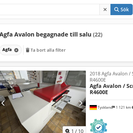
Sök
Agfa Avalon begagnade till salu
(22)
Agfa
Ta bort alla filter
2018 Agfa Avalon /
R4600E
Agfa Avalon / S
R4600E
Tyskland
1 121 km
1
/
10