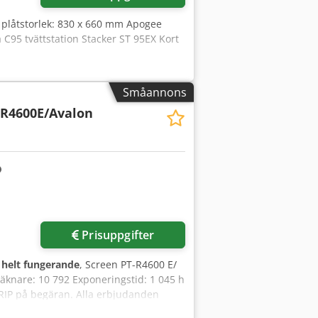
x plåtstorlek: 830 x 660 mm Apogee
 C95 tvättstation Stacker ST 95EX Kort
Småannons
-R4600E/Avalon
Prisuppgifter
:
helt fungerande
, Screen PT-R4600 E/
äknare: 10 792 Exponeringstid: 1 045 h
 RIP på begäran. Alla erbjudanden