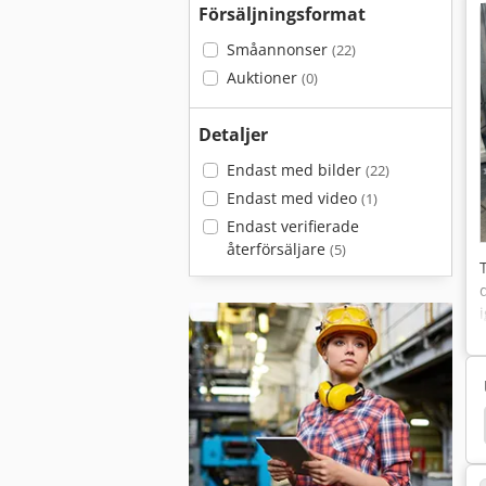
Försäljningsformat
Småannonser
(22)
Auktioner
(0)
Detaljer
Endast med bilder
(22)
Endast med video
(1)
Endast verifierade
återförsäljare
(5)
itala Lägesindikator
Digitala Enheter
Minolta