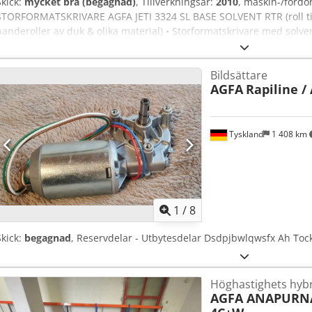
Skick:
mycket bra (begagnad)
, Tillverkningsår:
2010
, maskin-/for
STORFORMATSKRIVARE AGFA JETI 3324 SL BASE SOLVENT RTR (roll till 
banderoller av duk & olika material) • Storformatskrivare med solven
(4CMYK+2CM ljus) • Tryckbredd: 3.2 M (3200 mm) • 24 piezoelektri
• 600 dpi (dubbelriktad utskrift) Dodpfjwh Shcjx Ah Tock • Max. rullvi
Bildsättare
Jeti Software RIP (E9YC4000) Utrustning / ytterligare information: •
AGFA
Rapiline /
Solvent (E9WF2000) • Retro Heater-enhet (E9ZZL000) • Jeti Spectra 
Vinylinmatningsenhet (E9WKB000) • Vinylrullningsenhet (E9ZUA000) •
(E9V4C000) • Backlit-kamera (E9Z2P) • Komplett set nya filter (12 sty
också • Tre satser nya kopplingar • Original rengöringsutrustning f
Tyskland
1 408 km
AVDRAGSHUV över hela maskinen
1
/
8
Skick:
begagnad
, Reservdelar - Utbytesdelar Dsdpjbwlqwsfx Ah Toc
Höghastighets hybr
AGFA ANAPURN