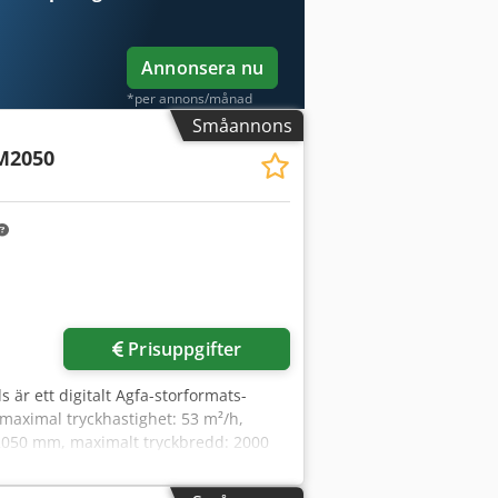
Annonsera nu
*per annons/månad
Småannons
M2050
Prisuppgifter
s är ett digitalt Agfa-storformats-
 maximal tryckhastighet: 53 m²/h,
: 2050 mm, maximalt tryckbredd: 2000
Maskinens mått (X/Y/Z): ca 4350
d för plattryck samt en arbetsstation.