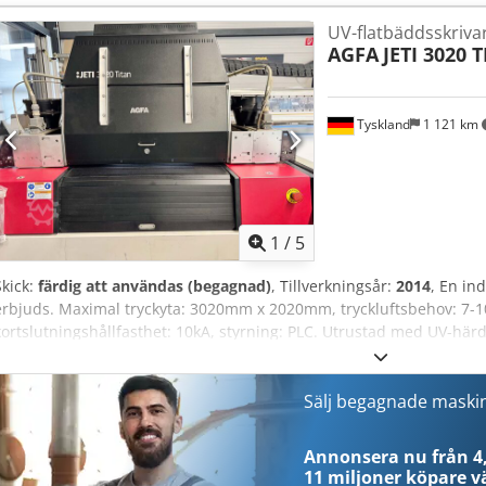
UV-flatbädds­skriva
AGFA
JETI 3020 
Tyskland
1 121 km
1
/
5
Skick:
färdig att användas (begagnad)
, Tillverkningsår:
2014
, En ind
erbjuds. Maximal tryckyta: 3020mm x 2020mm, tryckluftsbehov: 7-10
kortslutningshållfasthet: 10kA, styrning: PLC. Utrustad med UV-här
3750kg, totala mått X/Y/Z: ca 5950mm/2900mm/1550mm. Visning mö
Dedpfszcfibjx Ah Tock
Sälj begagnade maski
Annonsera nu från 4,
11 miljoner köpare
vä