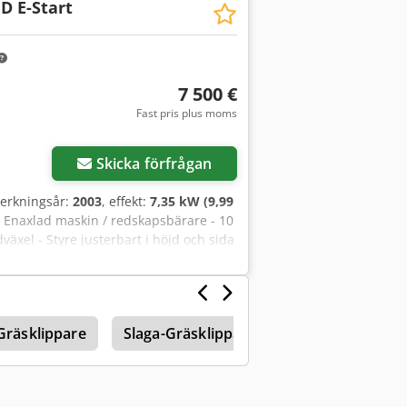
 D E-Start
iering/leasing kan ordnas efter dina
7 500 €
Fast pris plus moms
Skicka förfrågan
lverkningsår:
2003
, effekt:
7,35 kW (9,99
l Enaxlad maskin / redskapsbärare - 10
äxel - Styre justerbart i höjd och sida
ultivator "ny" Denna Agria 3400 enaxlade
g! Försäljning sker som begagnad
wzwftjg Eof Nettopris 7.555,- € //
mmelse - Fraktkostnad inom hela landet
Gräsklippare
Slaga-Gräsklippare
Echo Gräsklippa