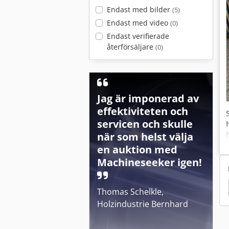
Endast med bilder
(5)
Endast med video
(0)
Endast verifierade
återförsäljare
(0)
Jag är imponerad av
effektiviteten och
servicen och skulle
när som helst välja
en auktion med
Machineseeker igen!
kult
Agria 5500 Kl
Agria 5400
Agria 5300
Thomas Schelkle,
Holzindustrie Bernhard