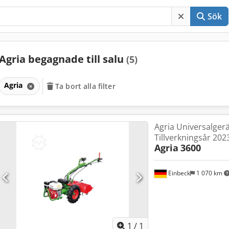
Sök
Agria begagnade till salu
(5)
Agria
Ta bort alla filter
Agria Universalgerä
Tillverkningsår 202
Agria
3600
Einbeck
1 070 km
Begär fle
1
/
1