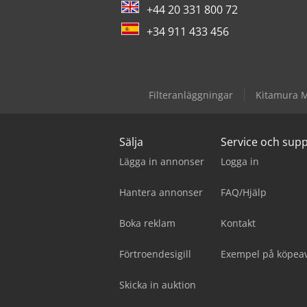
+44 20 331 800 72
+34 911 433 456
Filteranläggningar
Kitamura M
Sälja
Service och sup
Lägga in annonser
Logga in
Hantera annonser
FAQ/Hjälp
Boka reklam
Kontakt
Förtroendesigill
Exempel på köpeav
Skicka in auktion