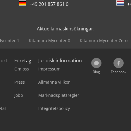
+49 201 857 861 0
+
Aktuella maskinsökningar:
ycenter 1
Kitamura Mycenter 0
Kitamura Mycenter Zero
port
Företag
Juridisk information
Om oss
Impressum
Blog
Facebook
Press
Allmänna villkor
Jobb
Marknadsplatsregler
tal
Integritetspolicy