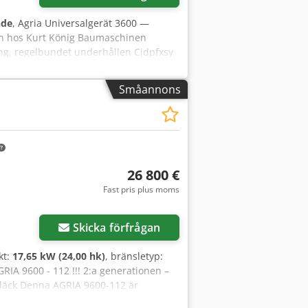
nde
, Agria Universalgerät 3600 —
en hos Kurt König Baumaschinen
ing, regelbundet underhållen Cjdpfxsy
exempelbilder och visar maskinen i
- Visning möjlig i 37574 Einbeck efter
Småannons
ans på förfrågan
26 800 €
Fast pris plus moms
Skicka förfrågan
ekt:
17,65 kW (24,00 hk)
, bränsletyp:
GRIA 9600 - 112 !!! 2:a generationen –
gdäck Denna AGRIA 9600-112 är
 i mycket gott skick med normala spår