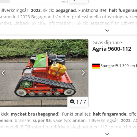
Tillverkningsår:
2023
, skick:
begagnad
, Funktionalitet:
helt fungera
Årsmodell 2023 Begagnad från den professionella uthyrningspark
GmbH, Einbeck. Skick & information: - Skick: Begagnad från uthyrn
A E H Us Ag Ejrf - Funktion: Fullt fungerande - Produktbilderna är 
nyskick — det faktiska skicket varierar beroende på användningstid 
Gräsklippare
överenskommelse Pris 4.900 EUR exkl. moms | EXW Einbeck | Lever
Agria
9600-112
Stuttgart
1 399 km
1
/
7
Skick:
mycket bra (begagnad)
, Funktionalitet:
helt fungerande
, eff
bensin
, bränsle:
super 95
, växeltyp:
annan
, Tillverkningsår:
2023
, A
ny modell !!! Fjärrstyrd banddriven slaghack med 112 cm mulchin
tillverkad 2023, har endast 304 driftstimmar enligt mätaren och är