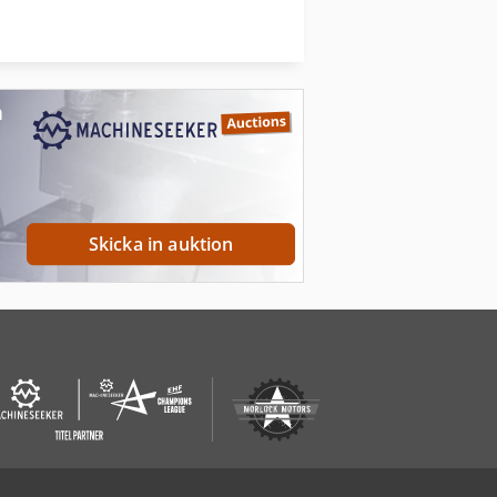
Dieci Agri Farmer 32.9 Gd
Dieci Mini Agri 26.6
n
Skicka in auktion