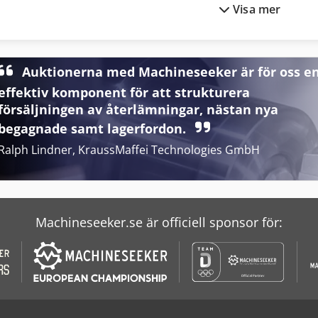
Visa mer
Agria 3400 Kl
Claas Arion 540
Agria 4800
Claas Arion 610
Auktionerna med Machineseeker är för oss e
Agria 5900 Cyclone 22
Claas Axion 820
effektiv komponent för att strukturera
Agria 5900 Taifun 18
Claas Axion 840 Cmatic
försäljningen av återlämningar, nästan nya
begagnade samt lagerfordon.
Ralph Lindner, KraussMaffei Technologies GmbH
Machineseeker.se är officiell sponsor för: