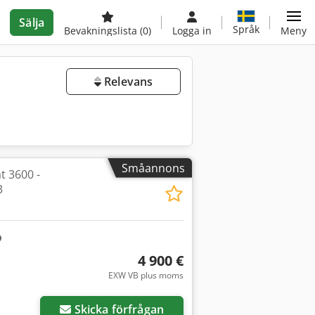
Sälja
Språk
Bevakningslista
(0)
Logga in
Meny
Relevans
Småannons
t 3600 -
3
4 900 €
EXW VB plus moms
r bilder
Skicka förfrågan