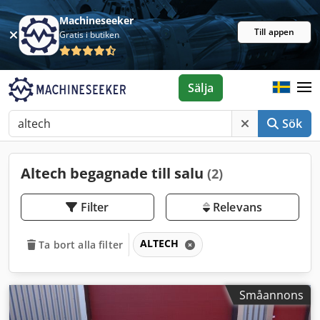
Machineseeker
Till appen
Gratis i butiken
Sälja
Sök
Altech begagnade till salu
(2)
Filter
Relevans
ALTECH
Ta bort alla filter
Småannons