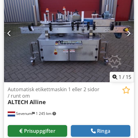
1
/
15
Automatisk etikettmaskin 1 eller 2 sidor
/ runt om
ALTECH
Alline
Sevenum
1 245 km
Prisuppgifter
Ringa