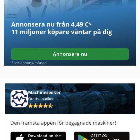
Film Rullar
Annonsera nu från 4,49 €
*
Friktion Svetsmaskin
11 miljoner köpare
väntar på dig
Förpackning
Förpackningslinje
Annonsera nu
Förpackningsmaskin
*per annons/månad
Förpackningsmaskiner
Geberit Svetsmaskin
Machineseeker
Gratis i butiken
Packning
Produkter
Den främsta appen för begagnade maskiner!
Rulle Förpackning Maskin
Slang