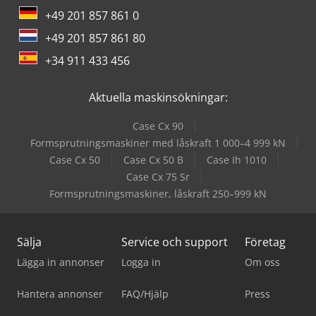
+49 201 857 861 0
+49 201 857 861 80
+34 911 433 456
Aktuella maskinsökningar:
Case Cx 90
Formsprutningsmaskiner med låskraft 1 000–4 999 kN
Case Cx 50
Case Cx 50 B
Case Ih 1010
Case Cx 75 Sr
Formsprutningsmaskiner, låskraft 250–999 kN
Sälja
Service och support
Företag
Lägga in annonser
Logga in
Om oss
Hantera annonser
FAQ/Hjälp
Press