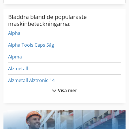
Bläddra bland de populäraste
maskinbeteckningarna:
Alpha
Alpha Tools Caps Såg
Alpma
Alzmetall
Alzmetall Alztronic 14
Visa mer
Alztronic
Atek
Etalon Derby
Etikett Maskin