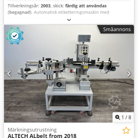
Tillverkningsår:
2003
, skick:
färdig att användas
(begagnad)
, Automatisk etiketteringsmaskin med
vakuumbälte Al-tech modell Alline Dksdjinh Thspfx Aa Rsr
Tillverkningsår: 2003 Möjlighet för 1 eller 2 etiketter eller
Småannons
omlindning Max behållarstorlek: 100 mm Max etiketthöjd:
150 mm Maskinen är testad och i gott fungerande skick
Video kan skickas på begäran via WhatsApp
1
/
8
Märkningsutrustning
ALTECH
ALbelt from 2018