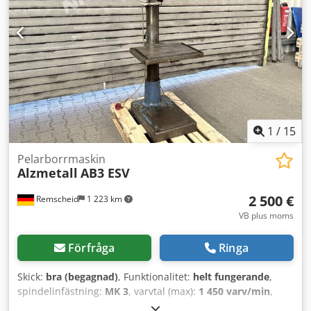
1
/
15
Pelarborrmaskin
Alzmetall
AB3 ESV
2 500 €
Remscheid
1 223 km
VB plus moms
Förfråga
Ringa
Skick:
bra (begagnad)
, Funktionalitet:
helt fungerande
,
spindelinfästning:
MK 3
, varvtal (max):
1 450 varv/min
,
varvtal (min.):
55 varv/min
, bordbredd:
600 mm
,