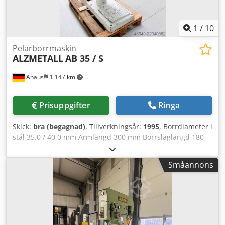
1
/
10
Pelarborrmaskin
ALZMETALL
AB 35 / S
Ahaus
1 147 km
Prisuppgifter
Ringa
Skick:
bra (begagnad)
, Tillverkningsår:
1995
, Borrdiameter i
stål 35,0 / 40,0 mm Armlängd 300 mm Borrslaglängd 180
mm Varvtal 65,0 - 1 750 varv/min Bordsstorlek 615 x 420
mm Pelardiameter 155 mm Matning 0,1 / 0,2 / 0,3 mm/varv
Småannons
Spindelkona MK 4 Motoreffekt 0,9 / 1,5 kW Vikt 450 kg
Chsdezl E Uhepfx Afuja Mått L-B-H 800 x 650 x 1850 mm
Utrustning: - robust pelarborrmaskin - steglös
hastighetsreglering (kilenrem) - automatisk spindelmata *
med elektromagnetisk inmatning - polvändbar motor -
rotationsriktning för borrspindeln (höger/vänster) -