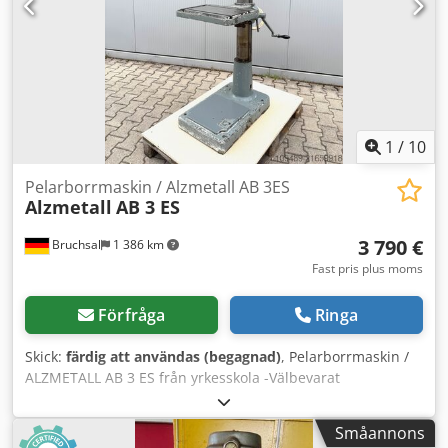
fotpedal och slagbrytare - Snabbchuck 1 till 13 mm
Platsbehov L x B x H 1200 x 650 x 1900 mm Vikt 400 kg
Mycket gott skick Maskin testad med borr Ø 30 mm i stål –
fungerar mycket bra
1
/
10
Pelarborrmaskin / Alzmetall AB 3ES
Alzmetall
AB 3 ES
3 790 €
Bruchsal
1 386 km
Fast pris plus moms
Förfråga
Ringa
Skick:
färdig att användas (begagnad)
, Pelarborrmaskin /
ALZMETALL AB 3 ES från yrkesskola -Välbevarat
originalskick -Borrkapacitet / stål max 35 mm -Utligg: 280
mm -Bordstorlek: 600x470 mm -Borrdjup: 180 mm -Konisk
Småannons
fäste MK 3 -Steglös varvtalsreglering -Borrdjupsstopp -