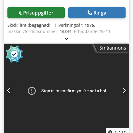
Prisuppgifter
Ringa
Skick:
bra (begagnad)
, Tillverkningsår:
1975
,
maskin-/fordonsnummer:
16344
, Erbjudande 25511
Tekniska data: Chsdpfx Afey Rz Dfouja - Borrkapacitet i stål
ST 60: 28 mm - Max. borrkapacitet i stål ST 60: 32 mm -
Småannons
Gängskärningsanordning - Borrspindelupptag MK 3 – lång
spindel - Borrspindelslag: 180 mm - 10 borrspindelvarvtal:
250 – 2100 varv/min - Utsprång ca: 290 mm - Max. avstånd
bord – borrspindel ca: 620 mm - Bord med 2 T-spår,
höjdjusterbart: 520 x 450 mm - Drivning: 400 V / 1,0 / 1,3
kW - Platsbehov ca: B 600 x H 1850 x D 700 mm - Vikt ca:
280 kg
1
/
10