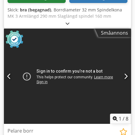
Skick:
bra (begagnad)
, Borrdiameter 32 mm Spindelkona
MK 3 Armlängd 290 mm Slaglängd spindel 160 mm
Bordsstorlek 510 x 300 mm Kolumndiameter 115 mm
Matning via korshandtag Spindelvarvtal 55–1450 varv/min,
Småannons
steglöst Motorstyrka 0,9 och 1,3 kW, polomkopplingsbar
Nätanslutning 380 volt, 50 Hz Chsdpezp Nfxefx Afusa
Spindelvarvtal via 2 växelsteg, 2 motorvarvtal och steglöst
via variatorväxel Bordhöjdsjustering via handvev Mindre
skada på locket (se bilder) Utrymmesbehov L x B x H 1200 x
650 x 1900 mm Vikt 400 kg
1
/
8
Pelare borr