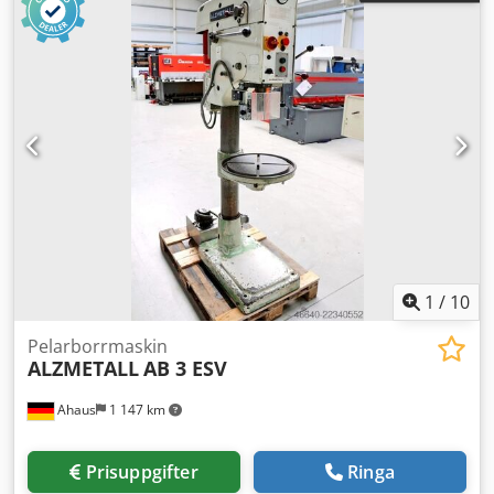
1
/
10
Pelarborrmaskin
ALZMETALL
AB 3 ESV
Ahaus
1 147 km
Prisuppgifter
Ringa