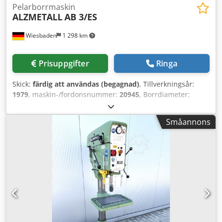
Pelarborrmaskin
ALZMETALL
AB 3/ES
Wiesbaden
1 298 km
Prisuppgifter
Ringa
Skick:
färdig att användas (begagnad)
, Tillverkningsår:
1979
, maskin-/fordonsnummer:
20945
, Borrdiameter:
28/35 mm Spindelupptagning: MK 3 Utsprång: 293 mm
Bordstorlek: 400 x 400 mm Bord monterat på rund pelare,
Småannons
svängbart och höjdjusterbart via handratt och kuggräls
Cedezh H I Uopfx Afueha Största avstånd mellan bord och
borrspindel: 630 mm Spindelslag: 180 mm Spindelvarvtal i
4 grupper, steglöst reglerbara: 65 - 1750 varv/min
Drivmotor: 380 V, 0,9/1,5 kW Vikt: 340 kg Utrymmesbehov:
600 x 920 x 1880 mm