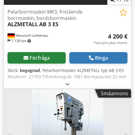
Pelarborrmaskin MK3, fristående
borrmaskin, bordsborrmaskin
ALZMETALL
AB 3 ES
4 200 €
Hessisch Lichtenau
1 139 km
Fast pris plus moms
Förfråga
Ringa
Skick:
begagnad
, Pelarborrmaskin ALZMETALL typ AB 3 ES
Maskinnr. 21703 Tillverkningsår 1981 Borrkapacitet 32 mm
Spindelupptagning MK 3 – lång pinol Utsprång 290 mm
Pinolrörelse 160 mm Bordstorlek 510 x 300 mm
Småannons
Pelardiameter 115 mm Spindelhastighet 55 - 1450
varv/min, steglöst reglerbar Motoreffekt 0,9 och 1,3 kW,
polomkopplingsbar - Spindelhastighet via 2 växelsteg, 2
motorvarvtal och steglöst via variator - Förväxel för högt
vridmoment vid låga varvtal - Varvräknare för
spindelhastighet - Bordhöjdsjustering via handvev -
Maskinbelysning Chedpfovu Dv Hsx Afuea - Nödstopp via