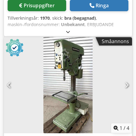
Prisuppgifter
Ringa
Tillverkningsår:
1970
, skick:
bra (begagnad)
,
maskin-/fordonsnummer:
Unbekannt
, ERBJUDANDE
Tekniska data: - Borrkapacitet i stål ST 60: 28 mm -
Borrförmåga i stål ST 60: 32 mm - Borrspindelinfästning:
Småannons
MK 3 långspindel - Borrspindelslag: 180 mm -
Borrspindelvarvtal, steglöst: ca 140 – 1600 varv/min - 3
matningar: 0,1; 0,2; 0,3 mm/varv - Arbetsdjup: 290 mm -
Max. avstånd bord – borrspindel: 620 mm - Rundbord med
2 T-spår: 450 mm - Höjdinställning via tandstång med
handvev - Kylvätskeutrustning - Drivning: 380 V / 0,9 / 1,3
kW - Utrymmesbehov ca: B 750 x H 1900 x D 700 mm
Chedehglvkepfx Afuoa - Vikt ca: 280 kg
1
/
4