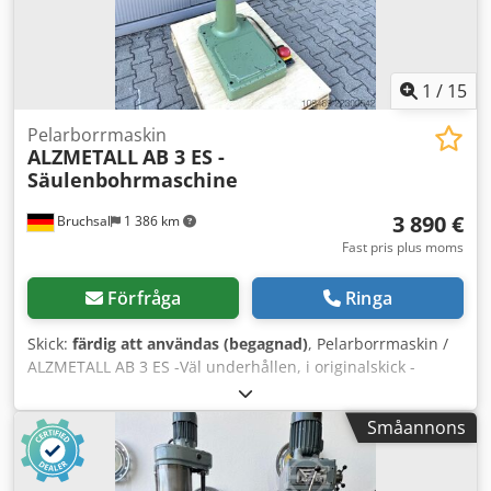
1
/
15
Pelarborrmaskin
ALZMETALL
AB 3 ES -
Säulenbohrmaschine
3 890 €
Bruchsal
1 386 km
Fast pris plus moms
Förfråga
Ringa
Skick:
färdig att användas (begagnad)
, Pelarborrmaskin /
ALZMETALL AB 3 ES -Väl underhållen, i originalskick -
Borrdiameter / stål max 35 mm -Armlängd ca 280 mm -
Bordsstorlek ca 600 x 470 mm -Borrvandring ca 180 mm -
Småannons
Konfäste MK 3 -Steglös varvtalsreglering -Varvtalsområde
65–1750 varv/min -Borrdjupstopp -Spindelskydd -
Nöd-/avstängning -Fotpedal Codpfezkv N Tjx Afuoha -