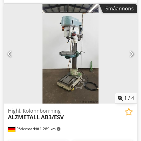
bordlängd:
470 mm
, En pelarborrmaskin av märket
Småannons
Alzmetall erbjuds till försäljning i gott begagnat skick, som
visas på bilderna. Tekniska data: • Tillverkare: Alzmetall •
Modell: AB3-ESV • Varvtal: ca 55 - 1 450 varv/min •
Spindellyft: ca 180 mm • Matningshastigheter: 0,1/0,2/0,3
mm/varv • Bordmått: ca 600x470 mm • T-spårbredd: ca 14
mm • Tillverkningsår: 1977 • Skick: Begagnad,
funktionsduglig Fraktkostnad med speditör: ca 190 €
Internationella köpare är välkomna! Du får en faktura med
specificerad moms. Chodpfxsy Uxhis Afuja
Besiktning/avhämtning möjlig efter överenskommelse i
42855 Remscheid. Försäljning sker från platsen 42855
Remscheid, fritt lastat. Tekniska data kan vara felaktiga och
mellanliggande försäljning förbehålls.
1
/
4
Highl. Kolonnborrning
ALZMETALL
AB3/ESV
Rödermark
1 289 km