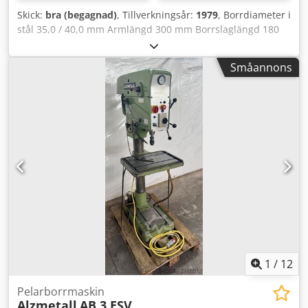
Skick:
bra (begagnad)
, Tillverkningsår:
1979
, Borrdiameter i
stål 35,0 / 40,0 mm Armlängd 300 mm Borrslaglängd 180
mm Varvtal 110–1450 varv/min Bordsdiameter Ø 455 mm
Pelardiameter 155 mm Matningshastighet 0,1 / 0,2 / 0,3
Småannons
m/min Spindelkona MK 4 Motorstyrka 1,5 kW Vikt 450 kg
Mått L-B-H 800 x 650 x 1850 mm Utrustning: - robust
pelarborrmaskin (kilrem) - automatisk spindelmata
Codpozl E Tkefx Afueha - steglös hastighetsreglering -
justerbart borrdjupsstopp - runt maskinbord med T-spår *
höjdjusterbart med handvev * roterbart - nödstoppsknapp
fram - kylsystem med separat behållare - bruksanvisning
1
/
12
Pelarborrmaskin
Alzmetall
AB 3 ESV