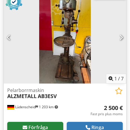
Varvtalsindikator -Borrchuck -Dokumentation
Chjdpoyzakrsfx Afuoa Mått: L x B x H 1,2x0,8x2 meter / Vikt
480 kg Reservation för fel och misstag
1
/
7
Pelarborrmaskin
ALZMETALL
AB3ESV
2 500 €
Lüdenscheid
1 203 km
Fast pris plus moms
Förfråga
Ringa