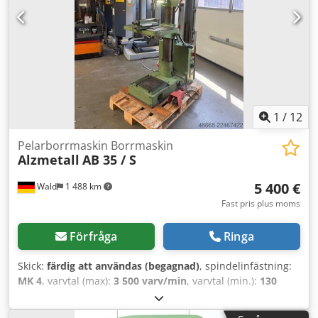
justerbart borrdjup - maskinbord med 2 T-spår *
höjdjusterbart via handvev - nödstoppsknapp fram -
bruksanvisning (PDF)
1
/
12
Pelarborrmaskin Borrmaskin
Alzmetall
AB 35 / S
5 400 €
Wald
1 488 km
Fast pris plus moms
Förfråga
Ringa
Skick:
färdig att användas (begagnad)
, spindelinfästning:
MK 4
, varvtal (max):
3 500 varv/min
, varvtal (min.):
130
varv/min
, strupdjup:
300 mm
, Alzmetall AB 35 / S
Pelarborrmaskin Slaglängd: 180 mm Armlängd: 300 mm