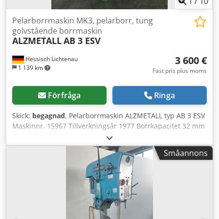
1
/
10
Pelarborrmaskin MK3, pelarborr, tung
golvstående borrmaskin
ALZMETALL
AB 3 ESV
3 600 €
Hessisch Lichtenau
1 139 km
Fast pris plus moms
Förfråga
Ringa
Skick:
begagnad
, Pelarborrmaskin ALZMETALL typ AB 3 ESV
Maskinnr. 15967 Tillverkningsår 1977 Borrkapacitet 32 mm
Spindelupptagning MK 3 - kort pinol Avstånd spindelnos -
bord 545 mm (kort pinol) Avstånd spindeladapter - bord
Småannons
395 mm (MK-adapter) Utligg 290 mm Pinolslag 160 mm
Chedpfjharwvex Afuea Bordstorlek Ø 545 mm
Pelardiameter 220 mm Spindelvarvtal 55 - 1 450 varv/min,
steglöst Motoreffekt 1 / 1,6 kW Anslutning 380 Volt, 50 Hz -
Spindelvarvtal via 2 växellågssteg, 2 motorvarvtal och
steglöst via variatorväxel - Försteg för högt vridmoment vid
låga varvtal - MK-adapter från MK3 till MK4 - Automatisk