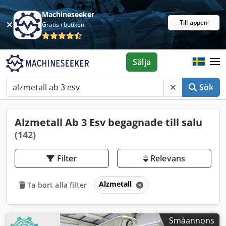
Machineseeker
Till appen
Gratis i butiken
Sälja
Sök
Alzmetall Ab 3 Esv begagnade till salu
(142)
Filter
Relevans
Alzmetall
Ta bort alla filter
Småannons