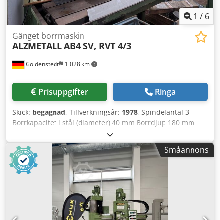
1
/
6
Gänget borrmaskin
ALZMETALL
AB4 SV, RVT 4/3
Goldenstedt
1 028 km
Prisuppgifter
Ringa
Skick:
begagnad
, Tillverkningsår:
1978
, Spindelantal 3
Borrkapacitet i stål (diameter) 40 mm Borrdjup 180 mm
Maskinvikt ca 2,3 t Chjdpfx Afjd Ih S Ssuja inklusive
kylvätskesystem ytterligare data se bild
Småannons