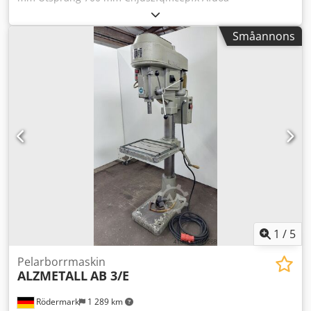
Arbetsstyckets maxhöjd 1300 mm Verktygsfäste MK3
Matningar 0,1-0,3 mm/varv Spindelvarvtal 100-1.220
Småannons
varv/min Totalt effektbehov 1,4 kW Maskinvikt ca 1,3 t
Utrymmesbehov ca (LxBxH) 1,8 x 0,8 x 2,3 m inkl. kubbord
inkl. borrmatning mekanisk fastspänning
1
/
5
Pelarborrmaskin
ALZMETALL
AB 3/E
Rödermark
1 289 km