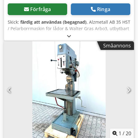
Förfråga
Ringa
Skick:
färdig att användas (begagnad)
, Alzmetall AB 35 HST
/ Pelarborrmaskin för lådor & Walter Gras Arbo3, utbytbart
borrchuck -Borrdiameter / stål, ca 40 mm -Borrdiameter /
gjutjärn, ca 45 mm -Gängskärning, max. M25 -Spindelkon
Småannons
MK 4 -Spindelvandring 180 mm -Varvtalsområde
(STEGLÖST) 65–1750 varv/min -Omkopplingsbart
varvtalsområde 130–480 / 480–1750 varv/min -Automatisk
matning 0,1–0,2–0,3 mm/varv Cjdszn Unvspfx Afusha -
Borrdjup justerbart via djupmätare -Varvtalsmätare -
Höger-/vänstergång -Svängbart borrhuvud med verktyg -
Höjdjusterbart arbetsbord via handvev -
Kylmedelsanordning -Nödstopp / Avstängning -
Arbetslampa Mått: L x B x H 1 x 0,8 x 2,1 meter / Vikt ca
1200 kg Med reservation för fel och ändringar
1
/
20