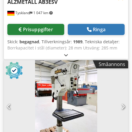
ALZMETALL
AB3ESV
Tyskland
1 047 km
Prisuppgifter
Ringa
Skick:
begagnad
, Tillverkningsår:
1989
, Tekniska detaljer:
Borrkapacitet i stål (diameter): 28 mm Utsväng: 285 mm
Borrslag: 165 mm Borrkapacitet i gjutjärn: Ø 35 mm
Spindelkon: MK 3 Spindelvarvtal: 65 - 1 750 / 4x steglöst
Småannons
varv/min Matning: 0,1; 0,2; 0,3 manuell/automatisk
mm/varv Spindel-till-bord avstånd max.: 80 - 680 mm
Bordets uppräckningsyta: 500 x 370 mm Bord roterbar:
360° Borrbord justerbart: 600 mm vertikalt Pelardiameter:
Ø 130 mm Total effektbehov: 7,5 kW Maskinvikt ca.: 273 kg
Maskinens mått LxBxH: ca. 0,9 x 0,6 x 1,9 m Codpfx Aou
Idkzjfueha Maskinen kan gänga, valbar rotationsriktning
vänster/höger via fotpedal och/eller djupstopp. Bord
sväng- och höjdjusterbart.