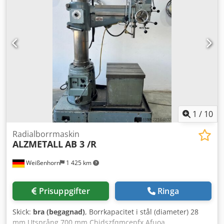
Analog varvtalsvisare -Borrchuck -Dokumentation Mått: L x
B x H 1,2 x 0,8 x 2 meter / Vikt ca 500 kg Med reservation
för fel och slarvfel.
1
/
10
Radialborrmaskin
ALZMETALL
AB 3 /R
Weißenhorn
1 425 km
Prisuppgifter
Ringa
Skick:
bra (begagnad)
, Borrkapacitet i stål (diameter) 28
mm Utsprång 700 mm Chjdszfqmcepfx Afuoa