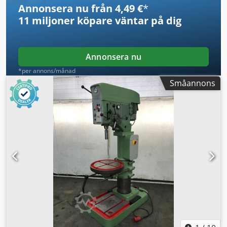
Annonsera nu från 4,49 €
*
11 miljoner köpare
väntar på dig
Annonsera nu
*per annons/månad
Småannons