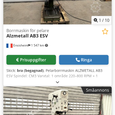
Inspektion/hämtning är möjligt efter överenskommelse på
adressen 42855 Remscheid. Försäljning från platsen 42855
Remscheid, fritt lastad. Med reservation för fel i tekniska
data och mellanförsäljning.
1
/
10
Borrmaskin för pelare
Alzmetall
AB3 ESV
Ensisheim
1 547 km
Prisuppgifter
Ringa
Skick:
bra (begagnad)
, Pelarborrmaskin ALZMETALL AB3
ESV Spindel: CM3 Varvtal: 1 område 220–800 RPM + 1
område 800–2900 RPM Bordstorlek: Längd 615 mm x Bredd
470 mm Spindelrörelse: 160 mm Spindelavstånd: 280 mm
Småannons
Varvtalsreglering via remdrift Rotationsbord 360°
Automatisk matning Cedpfx Aszmxw Eofuoha 3
matningshastigheter: 0,006 - 0,12 - 0,18 mm/min.
Smörjpump Spänning: 380 V Bredd: 800 mm Djup: 1300
mm Total höjd: 1900 mm Vikt: ca 800 kg.