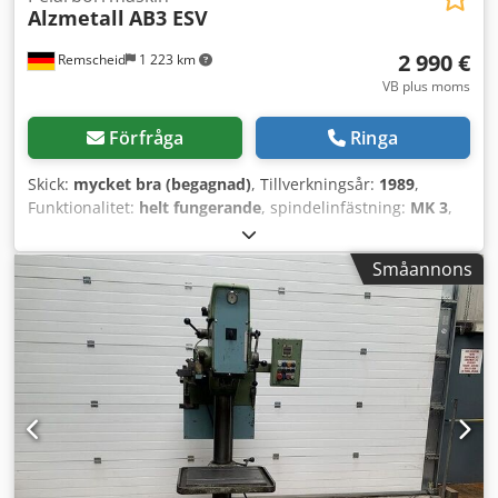
Alzmetall
AB3 ESV
2 990 €
Remscheid
1 223 km
VB plus moms
Förfråga
Ringa
Skick:
mycket bra (begagnad)
, Tillverkningsår:
1989
,
Funktionalitet:
helt fungerande
, spindelinfästning:
MK 3
,
varvtal (max):
1 750 varv/min
, varvtal (min.):
65 varv/min
,
strupdjup:
180 mm
, En pelarborrmaskin av märket
Småannons
Alzmetall säljes i gott, begagnat skick, vilket framgår av
bilderna. Tekniska data: • Tillverkare: Alzmetall Csdozl U
Rrspfx Afujha • Modell: AB3-ESV • Varvtal: ca 65–1 750
varv/min • Slaglängd: ca 180 mm • Matningshastigheter:
0,1/0,2/0,3 mm/varv • Gängskärningsfunktion med fotpedal
• Utrustad med kylvätskepump • Tillverkningsår: 1989 •
Vikt: ca 470 kg • Skick: Begagnad, fullt funktionell Maskinen
kan inspekteras och testas när som helst! Fraktkostnad via
speditör: ca 190 €. Internationella köpare är välkomna! Du
får en faktura med specificerad moms.