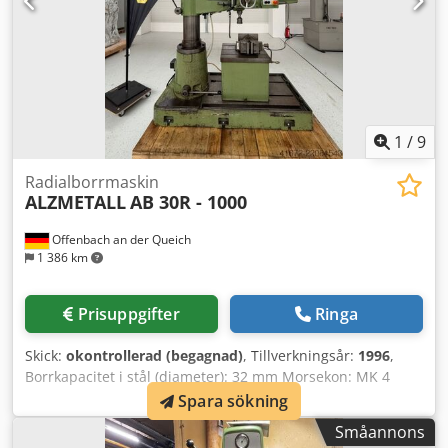
1
/
9
Radialborrmaskin
ALZMETALL
AB 30R - 1000
Offenbach an der Queich
1 386 km
Prisuppgifter
Ringa
Skick:
okontrollerad (begagnad)
, Tillverkningsår:
1996
,
Borrkapacitet i stål (diameter): 32 mm Morsekon: MK 4
Bottenplatta: 1700 x 700 mm Matning: 4 m/min Maskinvikt:
Spara sökning
ca 1,5 t Cjdpfx Afszb Raijuoha Platsbehov: ca 1800 x 1200 x
Småannons
2480 mm