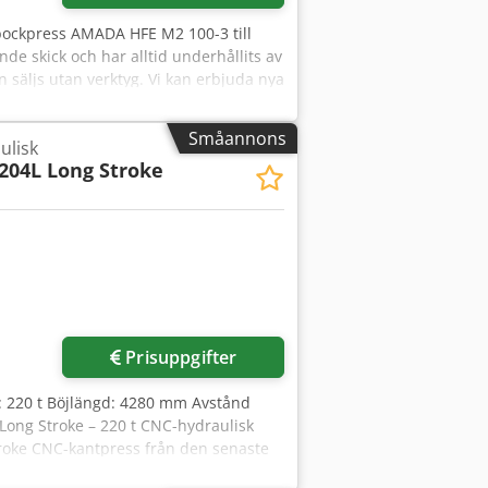
-bockpress AMADA HFE M2 100-3 till
nde skick och har alltid underhållits av
säljs utan verktyg. Vi kan erbjuda nya
illverkare: AMADA Modell: HFE M2 100-
 T (1000 kN) Arbetslängd: 3000 mm
Småannons
ulisk
 stolpar: 2705 mm Slaglängd: 200 mm
204L Long Stroke
rbetshastighet: 10 mm/s
nsioner Längd: 4385 mm Bredd: 2430
em: Amada pekskärm Fäste för övre
Z3, Z4 mekanisk. Laserskydd: CE – AKAS
Prisuppgifter
ft: 220 t Böjlängd: 4280 mm Avstånd
Long Stroke – 220 t CNC-hydraulisk
troke CNC-kantpress från den senaste
016) och är i ett exceptionellt