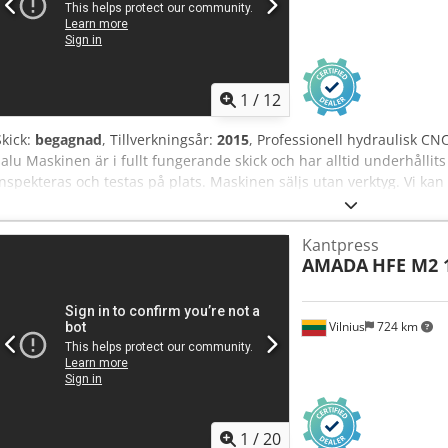
1
/
12
Skick:
begagnad
, Tillverkningsår:
2015
, Professionell hydraulisk C
salu Maskinen är i fullt fungerande skick och har alltid underhålli
inspekteras och testas på plats. Maskinen säljs utan verktyg. Vi kan
Grundläggande information Tillverkare: AMADA Modell: HFE M2 170
Bockkraft: 170 T (1700 kN) Arbetslängd: 3000 mm Maximal bockläng
Kantpress
Tekniska parametrar Avstånd mellan stolpar: 2700 mm Credpfxjzrw A
AMADA
HFE M2 
sidobalken): 420 mm Frammatningshastighet: 100 mm/s Arbetshasti
mm/s Elförbrukning: 18 kW Maskinens mått Längd: 4470 mm Bredd
kg Utrustning och tillbehör Styrsystem: Amada pekskärm Fäste för 
Vilnius
724 km
Bakre stöd: X, R – automatiskt. Z1, Z2, Z3, Z4 – mekaniskt. Lasersk
har ytterligare frågor, svarar vi gärna.
1
/
20