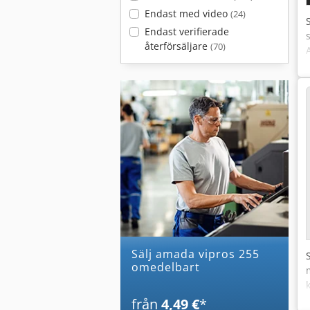
Endast med video
(24)
Endast verifierade
återförsäljare
(70)
Sälj amada vipros 255
omedelbart
från
4,49 €
*