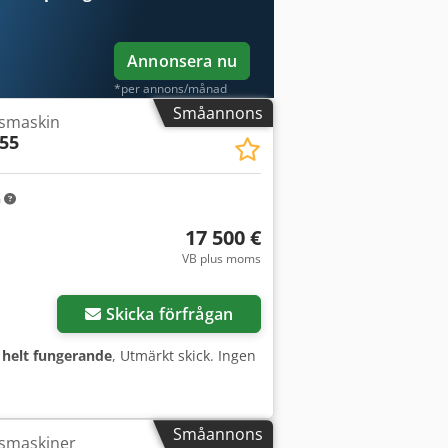
Annonsera nu
*per annons/månad
Småannons
gsmaskin
55
m
17 500 €
VB plus moms
Skicka förfrågan
:
helt fungerande
, Utmärkt skick. Ingen
Småannons
gsmaskiner