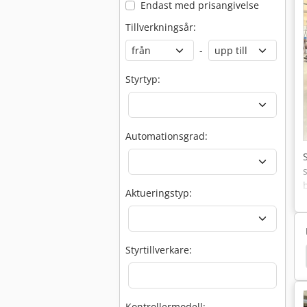
Endast med prisangivelse
Tillverkningsår:
-
Styrtyp:
Automationsgrad:
Aktueringstyp:
Styrtillverkare:
Peddinghaus Blechschere
Peddinghaus Junior
Kontrollermodell: