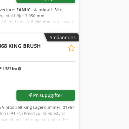
llverkare:
FANUC
, stanskraft:
31 t
,
m
, total höjd:
3 050 mm
,
uktlängd (max.):
8 300 mm
, antal axlar:
 har en maximal arbetsstyckelängd på
en stanskraft på 300 kN och en
Småannons
ansfunktioner bör du överväga den
368 KING BRUSH
r mer information. - Max.
mm- Plåttjocklek: 3,2 mm- Max.
: 80 m/min- Steglös
mmelse: Ja-
1 583 km
Prisuppgifter
a Vipros 368 King Lagernummer: 01967
 ton (294 kN) Presstyp: Snabbstyrd
aximal bearbetningsbar plåtstorlek:
tjocklek: 3,2 mm vanligt stål Max.