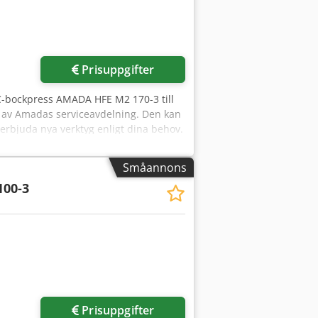
Prisuppgifter
NC-bockpress AMADA HFE M2 170-3 till
ts av Amadas serviceavdelning. Den kan
 erbjuda nya verktyg enligt dina behov.
-3 Tillverkningsdatum: 2015-06
d: 3340 mm Drifttimmar: 16 615,07
Småannons
kj Alysf Slaglängd: 200 mm Djup (till
100-3
ghet: 10 mm/s Returhastighet: 100
: 2625 mm Höjd: 3140 mm Vikt: 12400
övre verktyg: Amada manuellt fäste
ydd: CE – AKAS automatisk laser Om du
Prisuppgifter