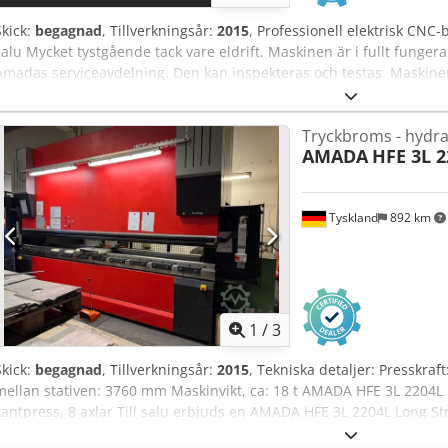
Skick:
begagnad
, Tillverkningsår:
2015
, Professionell elektrisk CNC
salu Mycket tystgående tack vare eldrift. Maskinen är i fullt fungera
Amadas serviceavdelning. Den kan inspekteras och testas. Maskinen 
verktyg, anpassade efter dina behov. Grundläggande information T
3 Credpfxjzrwc Ds Alyjf Tillverkningsdatum: 2015-06 Bockkraft: 100
Tryckbroms - hydra
Maximal bocklängd: 3340 mm Tekniska parametrar Avstånd mellan
AMADA
HFE 3L 2
Djup (till sidobalken): 420 mm Frammatningshastighet: 100 mm/s A
Returhastighet: 100 mm/s Elförbrukning: 10,5 kW Maskinens dime
mm Höjd: 2680 mm Vikt: 6700 kg Utrustning och tillbehör Styrsyst
Tyskland
892 km
verktyg: Amada manuellt fäste Bakre stöd: X, R automatisk. Z1, Z2, 
automatisk laser Om du har fler frågor, tveka inte att kontakta oss.
1
/
3
Skick:
begagnad
, Tillverkningsår:
2015
, Tekniska detaljer: Presskra
mellan stativen: 3760 mm Maskinvikt, ca: 18 t AMADA HFE 3L 2204L 
kantpress, 8 axlar Till salu erbjuds en AMADA HFE 3L 2204L Long S
HFE-generationen. Maskinen tillverkades i december 2015 (modellår 2