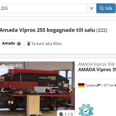
Sök
Amada Vipros 255 begagnade till salu
(222)
Amada
Ta bort alla filter
AMADA Vipros 358 
AMADA
Vipros 3
Tyskland
1 377 km
1
/
3