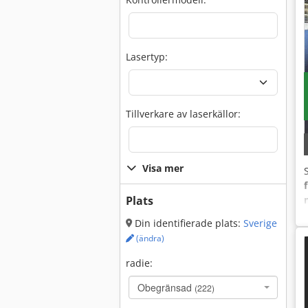
g
Lasertyp:
Tillverkare av laser­källor:
Visa mer
Plats
Din identifierade plats:
Sverige
(ändra)
radie:
Obegränsad
(222)