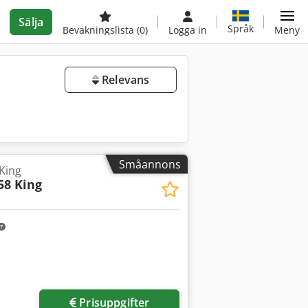
Sälja
Språk
Bevakningslista
(0)
Logga in
Meny
Relevans
Småannons
King
58 King
Prisuppgifter