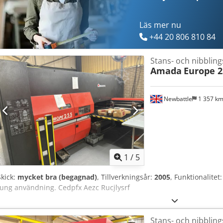
Läs mer nu
+44 20 806 810 84
Stans- och nibblin
Amada
Europe 2
Newbattle
1 357 k
1
/
5
Skick:
mycket bra (begagnad)
, Tillverkningsår:
2005
, Funktionalitet
tung användning. Cedpfx Aezc Rucjlysrf
Stans- och nibblin