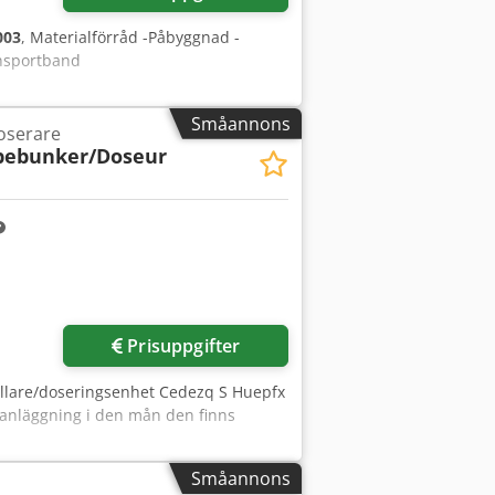
003
, Materialförråd -Påbyggnad -
ansportband
Småannons
oserare
bebunker/Doseur
Prisuppgifter
ållare/doseringsenhet Cedezq S Huepfx
 anläggning i den mån den finns
Småannons