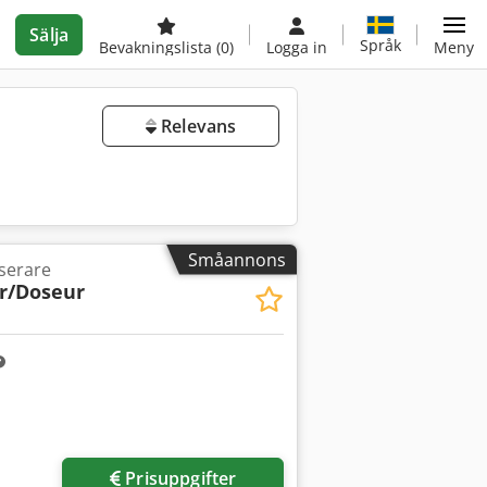
Sälja
Språk
Bevakningslista
(0)
Logga in
Meny
Relevans
Småannons
serare
r/Doseur
Prisuppgifter