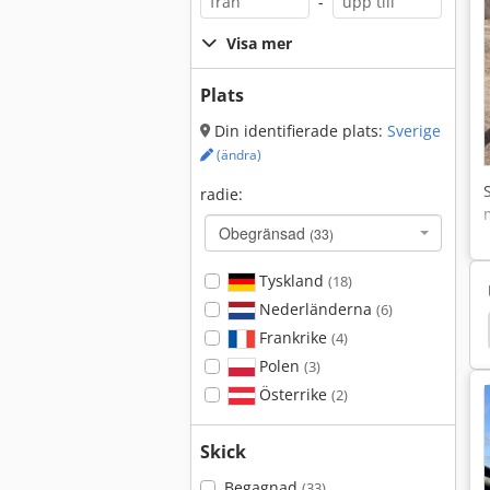
-
Visa mer
Plats
Din identifierade plats:
Sverige
(ändra)
radie:
Obegränsad
(33)
Tyskland
(18)
Nederländerna
(6)
 8020
Ammann Avh 7010
Ammann Avh 6030
Frankrike
(4)
Polen
(3)
Österrike
(2)
Skick
Begagnad
(33)