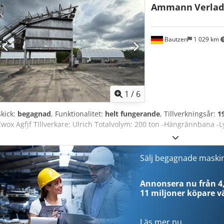
Ammann
Verlad
Bautzen
1 029 km
1
/
6
Skick:
begagnad
, Funktionalitet:
helt fungerande
, Tillverkningsår:
1
Ewox Agfjf Tillverkare: Ulrich Totalvolym: 200 ton -Hängrännbana -L
Sälj begagnade maski
Annonsera nu från 4,
11 miljoner köpare
vä
Läs mer nu