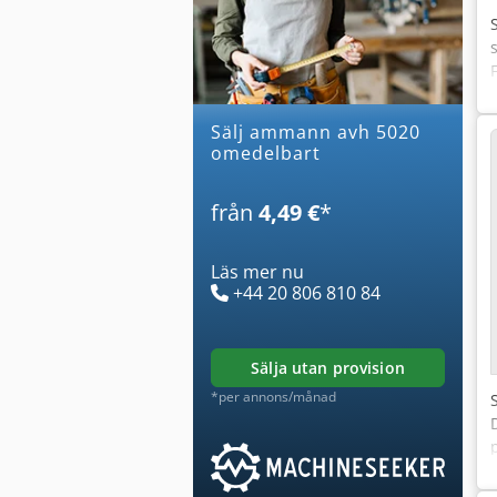
Sälj ammann avh 5020
omedelbart
från
4,49 €
*
Läs mer nu
+44 20 806 810 84
sälja utan provision
*per annons/månad