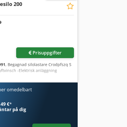
esilo 200
Prisuppgifter
991
, Begagnad silolastare Crodpfszq S
yftvinsch -Elektrisk anläggning
ner omedelbart
49 €
*
ntar på dig