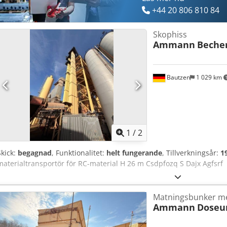
+44 20 806 810 84
Skophiss
Ammann
Beche
Bautzen
1 029 km
1
/
2
Skick:
begagnad
, Funktionalitet:
helt fungerande
, Tillverkningsår:
1
materialtransportör för RC-material H 26 m Csdpfozq S Dajx Agfsrf
Matningsbunker m
Ammann
Doseu