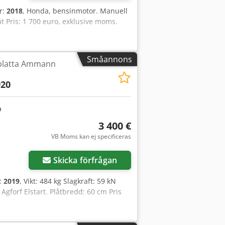
år:
2018
, Honda, bensinmotor. Manuell
åt Pris: 1 700 euro, exklusive moms.
Småannons
platta Ammann
20
3 400 €
VB Moms kan ej specificeras
Skicka förfrågan
r:
2019
, Vikt: 484 kg Slagkraft: 59 kN
Agforf Elstart. Plåtbredd: 60 cm Pris