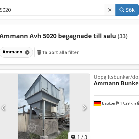
Sök
Ammann Avh 5020 begagnade till salu
(33)
Ammann
Ta bort alla filter
Uppgiftsbunker/do
Ammann
Bunke
Bautzen
1 029 km
1
/
3