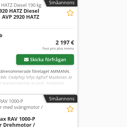
Småannons
ATZ Diesel 190 kg
20 HATZ Diesel
AVP 2920 HATZ
2 197 €
Fast pris plus moms
Skicka förfrågan
et välrenommerade företaget AMMANN.
 kW. Cedpfxjy Sifys Agforf Maskinen är
mt komprimering av jord, marksten,
struktion. Skick enligt bilder –
P 2920 • Tillverkningsår: 1999 •
Småannons
AV 1000-P
 kg • Manuell start • Tillverkad i
r med svängmotor /
äggningsarbeten • vägarbeten •
ck: Begagnad, komplett maskin. HATZ-
x RAV 1000-P
r Drehmotor /