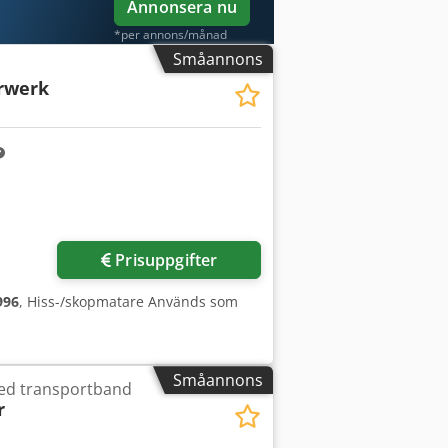
Annonsera nu
*per annons/månad
Småannons
rwerk
Begär fler bilder
Prisuppgifter
996
, Hiss-/skopmatare Används som
Småannons
ed transportband
r