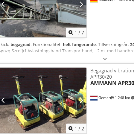
1
/
7
Skick:
begagnad
, Funktionalitet:
helt fungerande
, Tillverkningsår:
2
Agozq Szrofjrf Avlastningsband Transportband, 12 m, med bandb
Begagnad vibratio
APR30/20
AMMANN
APR30
Gemert
1 248 km
1
/
2