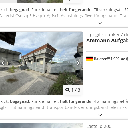
Skick:
begagnad
, Funktionalitet:
helt fungerande
, Tillverkningsår:
2
Gallerist Csdjzq S Hzspfx Agfsrf -Avlastnings-/överföringsband -Tr
Uppgiftsbunker / d
Ammann
Aufga
Bautzen
1 029 km
1
/
3
Skick:
begagnad
, Funktionalitet:
helt fungerande
, 4 x matningsbeh
Agfsrf -utmatningsband -transportband/överföringsband -elektrisk
Lastsilo 200