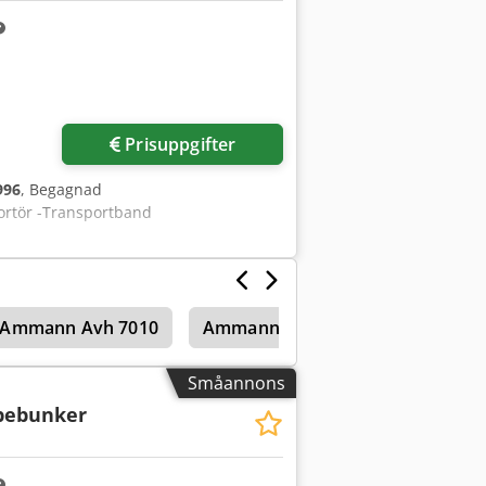
Prisuppgifter
996
, Begagnad
ortör -Transportband
Ammann Avh 7010
Ammann Avh 6030
Markstabi
Småannons
bebunker