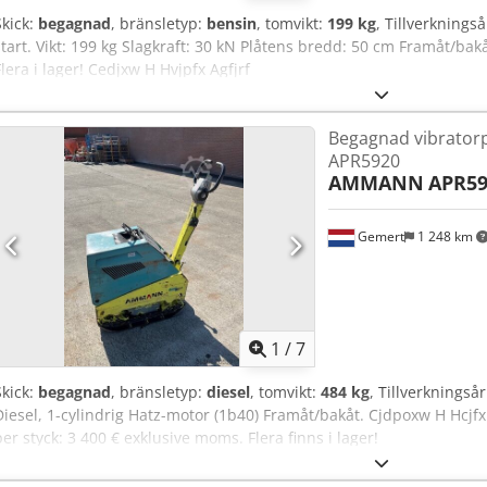
Skick:
begagnad
, bränsletyp:
bensin
, tomvikt:
199 kg
, Tillverknings
start. Vikt: 199 kg Slagkraft: 30 kN Plåtens bredd: 50 cm Framåt/bak
Flera i lager! Cedjxw H Hvjpfx Agfjrf
Begagnad vibrator
APR5920
AMMANN
APR59
Gemert
1 248 km
1
/
7
Skick:
begagnad
, bränsletyp:
diesel
, tomvikt:
484 kg
, Tillverkningså
Diesel, 1-cylindrig Hatz-motor (1b40) Framåt/bakåt. Cjdpoxw H Hcjfx 
per styck: 3 400 € exklusive moms. Flera finns i lager!