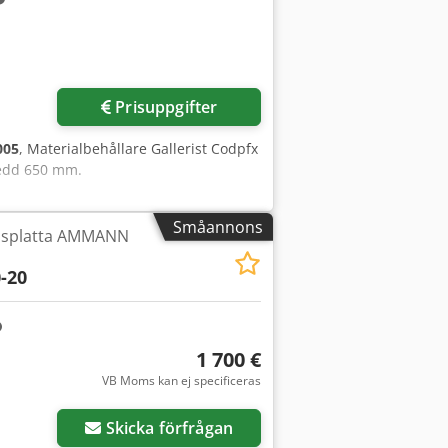
Prisuppgifter
005
, Materialbehållare Gallerist Codpfx
redd 650 mm.
Småannons
nsplatta AMMANN
-20
1 700 €
VB Moms kan ej specificeras
Begär fler bilder
Skicka förfrågan