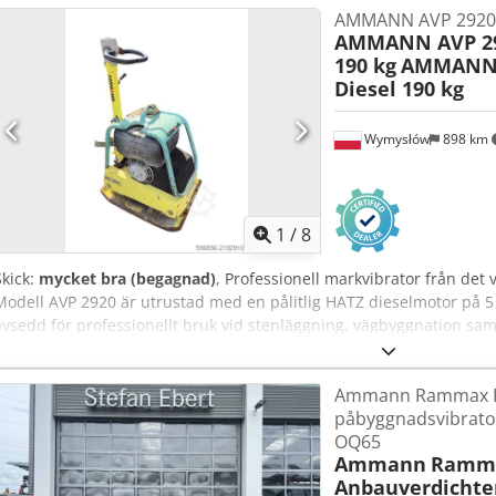
AMMANN AVP 2920 H
AMMANN AVP 29
190 kg
AMMANN 
Diesel 190 kg
Wymysłów
898 km
1
/
8
Skick:
mycket bra (begagnad)
, Professionell markvibrator från d
Modell AVP 2920 är utrustad med en pålitlig HATZ dieselmotor på 5
avsedd för professionellt bruk vid stenläggning, vägbyggnation sa
bärlager och asfalt. Enheten är helt mekanisk med en robust tysk kon
normala bruksspår. Teknisk data: • Tillverkare: AMMANN • Modell: AV
Ammann Rammax R
Motor: HATZ Diesel • Motortyp: 1B30-6 • Effekt: 5 kW • Arbetsvikt: 190
påbyggnadsvibrato
Tyskland Användningsområden: • komprimering av marksten • stenl
OQ65
komprimering av jord och bärlager • schakt och grundläggning Ski
Ammann
Ramma
motorn är en hållbar och uppskattad dieselmotor.
Anbauverdichte