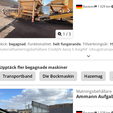
Bautzen
1 029 km
1
/
3
Skick:
begagnad
, Funktionalitet:
helt fungerande
, Tillverkningsår:
1
materialhanteringsbehållare Credpfx Aezq S Avsgfef -Utsugstransp
Upptäck fler begagnade maskiner
Transportband
Die Bockmaskin
Hazemag
Matningsbehållare
Ammann
Aufga
Bautzen
1 029 km