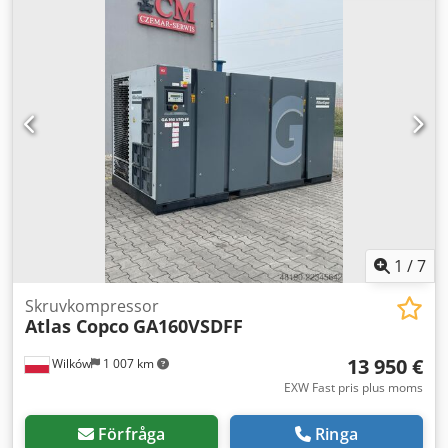
användning, med garanti Nettopris: 79 500 PLN Bruttopris:
97 785 PLN Djdpfx Aeyfnwgsl Reck Maskinen importerad i
perfekt skick Nedan finns länkar till videoklipp.
1
/
7
Skruvkompressor
Atlas Copco
GA160VSDFF
13 950 €
Wilków
1 007 km
EXW Fast pris plus moms
Förfråga
Ringa