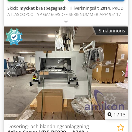
Skick:
mycket bra (begagnad)
, Tillverkningsår:
2014
, PROD.
ATLASCOPCO TYP GA160VSDFF SERIENUMMER APF195117
Dodpfx Aozl S Smel Reck ÅR 2014 EFFEKT (kW) 186
KAPACITET (m3/min) 4,82-26,70 TRYCK (bar) 8,3
Småannons
DRIFTTIMMAR (VERIFIERADE/TOTALT) 67773
FREKVENSOMRIKTAR ja INTEGRERAD TORK ja
VÄRMEVÄXLAR nej KYLD (LUFT/VATTEN) luft PÅ
TRYCKBEHÅLLAREN nej DOKUMENTATION nej
ANSLUTNING 3 NY/BEGAGNAD BEGAGNAD
1
/
13
Dosering- och blandningsanläggning