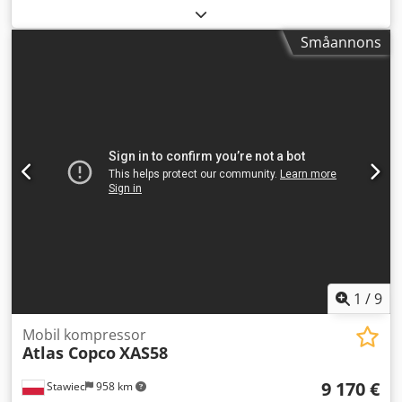
Scheugenpflug SNDE121197 ZES 217958 Mått: L 190 cm / B
mm Djup: 358 mm Bredd vid handtagen: 623 mm
190 cm / H 220 cm / 430 kg (maskin) + 100 kg
Slagenergi: 60 joule Slagfrekvens: 1440 slag/min Dcsdpfx
Scheugenpflug SNDE118236 ZES 216335 Mått: L 200 cm / B
Småannons
Alozky Tcs Rok
100 cm / H 220 cm / Ljudnivå: ≤ 70 dB(A) Skick: oanvänd
Leveransomfång: (Se bild) (Ändringar och fel i de tekniska
uppgifterna kan förekomma!) Om du har fler frågor är du
välkommen att kontakta oss per telefon. Dcsdoy Naf Ejpfx
Al Rsk
1
/
9
Mobil kompressor
Atlas Copco
XAS58
9 170 €
Stawiec
958 km