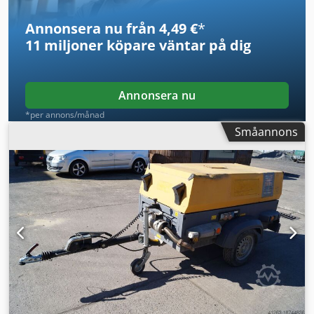
Annonsera nu från 4,49 €
*
11 miljoner köpare
väntar på dig
Annonsera nu
*per annons/månad
Småannons