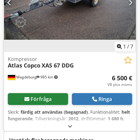
1
/
7
Kompressor
Atlas Copco
XAS 67 DDG
6 500 €
Magdeburg
985 km
VB plus moms
Förfråga
Ringa
Skick:
färdig att användas (begagnad)
, Funktionalitet:
helt
fungerande
, Tillverkningsår:
2012
, drifttimmar:
1 680 h
,
Kompressor Atlas Copco XAS 67 DDG, tillverkningsår 2012,
1680 driftstimmar, volymflöde 3,5 m³, nödström 12,5 kVA,
anslutningar 1 x 230 volt, 2 x 400 volt, serienummer