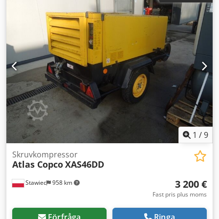
KUBOTA mätarställning: 1397 timmar!!! Kompressorn är
fullt fungerande och redo för användning, garanti lämnas.
Pris exkl. moms: 37.800 PLN Pris inkl. moms: 46.494 PLN
Nedan finns en länk till en video som visar maskinens drift.
1
/
9
Skruvkompressor
Atlas Copco
XAS46DD
3 200 €
Stawiec
958 km
Fast pris plus moms
Förfråga
Ringa