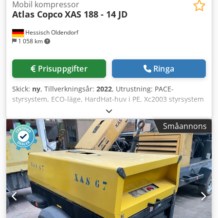
Mobil kompressor
Atlas Copco
XAS 188 - 14 JD
Hessisch Oldendorf
1 058 km
Prisuppgifter
Ringa
Skick:
ny
, Tillverkningsår:
2022
, Utrustning: PACE-
styrsystem, ECO-läge, HardHat-huv i PE, Xc2003 styrsystem
Minsta arbetstemperatur: -10 °C Ramens mått: 4844 x 1807
x 1892 mm (L x B x H) Lossningsvarvtal: 1500 rpm Nominellt
Småannons
varvtal vid full belastning: 1960 rpm Maximal
omgivningstemperatur: 45 °C Dcodpfx Aljii U R Ds Rek
Motoreffekt: 104 kW Volymflöde (FAD): 10,9-9,7 m³/min
Arbetstryckområde: 5-14 bar Kompressorstyrning för
flexibel tryck- och flödesreglering: PACE Motormärke /
Modell: John Deere / 4045HI551 Tryckluftsberedning
bestående av: tryckluftkylare, vattenavskiljare och PD-filter
Utsläppsklass: Steg V Antal cylindrar: 4