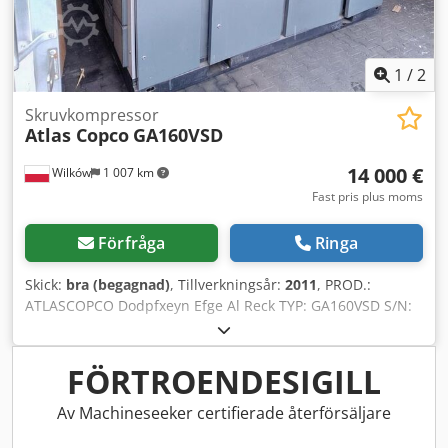
1
/
2
Skruvkompressor
Atlas Copco
GA160VSD
14 000 €
Wilków
1 007 km
Fast pris plus moms
Förfråga
Ringa
Skick:
bra (begagnad)
, Tillverkningsår:
2011
, PROD.:
ATLASCOPCO Dodpfxeyn Efge Al Reck TYP: GA160VSD S/N:
APF163595 ÅR: 2011 EFFEKT (kW): 186 KAPACITET (m³/min):
4,82-18,36 TRYCK (bar): 10
FÖRTROENDESIGILL
Av Machineseeker certifierade återförsäljare