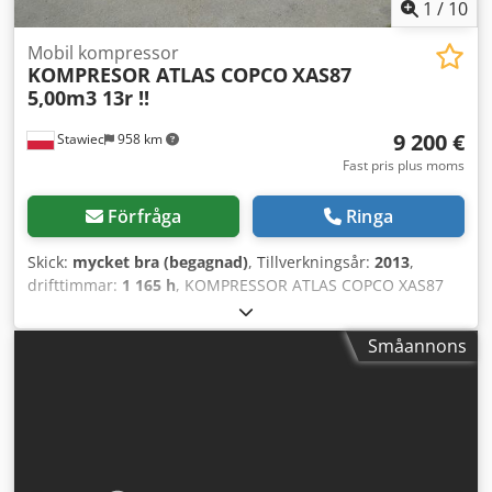
1
/
10
Mobil kompressor
KOMPRESOR ATLAS COPCO
XAS87
5,00m3 13r !!
9 200 €
Stawiec
958 km
Fast pris plus moms
Förfråga
Ringa
Skick:
mycket bra (begagnad)
, Tillverkningsår:
2013
,
drifttimmar:
1 165 h
, KOMPRESSOR ATLAS COPCO XAS87
5,00m3 2013!! Dieselkompressor ATLAS COPCO XAS87,
maskinen har genomgått service. Tekniska data: Kapacitet:
Småannons
5,00 m³/min Arbetstryck: 7 bar Tillverkningsår: 2013 Motor:
KUBOTA Drifttimmar: 1165 h Kompressorn är fullt
fungerande och redo för drift, vi lämnar garanti. Nettopris:
39 800 PLN Dcodpotu E Eyefx Al Rok Bruttopris: 48 954 PLN
Nedan finns en länk till en video som visar maskinens
arbete.