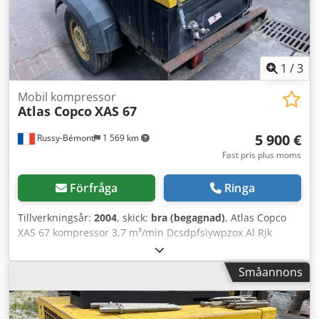
1
/
3
Mobil kompressor
Atlas Copco
XAS 67
5 900 €
Russy-Bémont
1 569 km
Fast pris plus moms
Förfråga
Ringa
Tillverkningsår:
2004
, skick:
bra (begagnad)
, Atlas Copco
XAS 67 kompressor 3,7 m³/min Dcsdpfsiywpzox Al Rjk
Drifttimmar: 2 371 h Deutz-motor Typ: diesel
Småannons