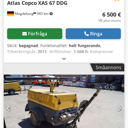
Atlas Copco
XAS 67 DDG
6 500 €
Magdeburg
985 km
VB plus moms
Förfråga
Ringa
Skick:
begagnad
, Funktionalitet:
helt fungerande
,
Tillverkningsår:
2011
, drifttimmar:
1 608 h
, Kompressor
Atlas Copco XAS 67 DDG, tillverkningsår 2011, 1608
drifttimmar, volymflöde 3,5 m³, nödström 12,5 kVA,
Småannons
anslutningar: 1 x 230 Volt, 2 x 400 Volt, serienr.
YA3062565B0165591, godkännande finns. Dcjdpfx Alezbiivo
Rsk