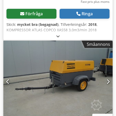
Fast pris plus moms
Förfråga
Ringa
Skick:
mycket bra (begagnad)
, Tillverkningsår:
2018
,
KOMPRESSOR ATLAS COPCO XAS58 3,0m3/min 2018
Dodpetyk Svjfx Al Rock Dieselkompressor ATLAS COPCO
XAS 58, maskinen är servad Teknisk data: kapacitet: 3,00
Småannons
m3/min arbetstryck: 7 bar årsmodell: 2018 motor: KUBOTA
timmar: 681 h Kompressorn är fullt fungerande Pris exkl.
moms: 39 500 PLN Pris inkl. moms: 48 585 PLN Nedan finns
en länk till en video som visar maskinen i drift.