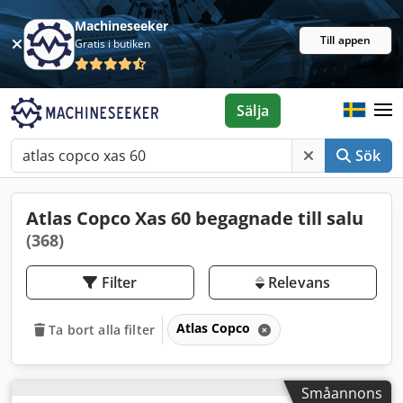
Machineseeker
Till appen
Gratis i butiken
Sälja
Sök
Atlas Copco Xas 60 begagnade till salu
(368)
Filter
Relevans
Atlas Copco
Ta bort alla filter
Småannons