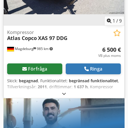
1
/
9
Kompressor
Atlas Copco
XAS 97 DDG
6 500 €
Magdeburg
985 km
VB plus moms
Förfråga
Ringa
Skick:
begagnad
, Funktionalitet:
begränsad funktionalitet
,
Tillverkningsår:
2011
, drifttimmar:
1 637 h
, Kompressor
Atlas Copco XAS 97 DDG, tillverkningsår 2011, 1637
driftstimmar, volymflöde 5,3 m³, nödström 12,5 kVA,
anslutningar: 1 x 230 volt, 2 x 400 volt, serienummer
YA3062560C0262053, ABE-certifikat och godkännande
finns, 1 torsionsaxel böjd, kilremskåpa saknas, fläktgaller
saknas. Dcsdpszbiicefx Al Rek