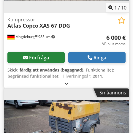
1
/
10
Kompressor
Atlas Copco
XAS 67 DDG
6 000 €
Magdeburg
985 km
VB plus moms
Förfråga
Ringa
Skick:
färdig att användas (begagnad)
, Funktionalitet:
begränsad funktionalitet
, Tillverkningsår:
2011
,
drifttimmar:
1 192 h
, Utrustning:
partikelfilter
,
Kompressor Atlas Copco XAS 67 DDG, tillverkningsår 2011,
Småannons
1192 driftstimmar, volymflöde 3,5 m³, nödelström 12,5 kVA,
anslutningar: 1 x 230 Volt, 2 x 400 Volt, ser.nr.
YA3062566B0165583, godkännande finns, vid reservström
löser säkringen ut, eftermonterat partikelfilter SMF-MR.
Djdev Rbufspfx Al Rjck