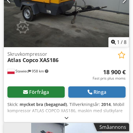
1
/
8
Skruvkompressor
Atlas Copco
XAS186
18 900 €
Stawiec
958 km
Fast pris plus moms
Förfråga
Ringa
Skick:
mycket bra (begagnad)
, Tillverkningsår:
2014
, Mobil
kompressor ATLAS COPCO XAS186, maskin med slutkylare
efter full service Tekniska data: Kapacitet: 11,10 m3/min;
Arbetstryck: 7 bar; Tillverkningsår: 2014 Motor: DEUTZ
Småannons
Drifttimmar: Kompressorn är fullt fungerande, klar för