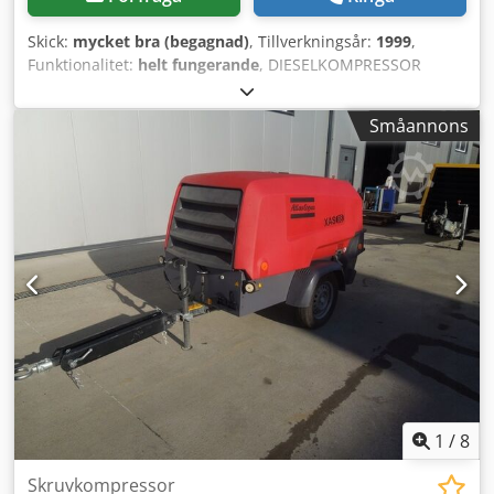
Skick:
mycket bra (begagnad)
, Tillverkningsår:
1999
,
Funktionalitet:
helt fungerande
, DIESELKOMPRESSOR
ATLAS COPCO XAS46DD efter service! Kompressorn är
registrerad i Polen. Tekniska data: kapacitet 2,60 m3/min;
Småannons
arbetstryck 7 Bar; motor DEUTZ F2M1011; drifttid 1355h!
Kompressorn är fullt fungerande, klar för arbete, garanti.
Netto pris: 13 500 PLN. Brutto pris: 16 605 PLN. Dcodpfxex
A T D Ss Al Rjk
1
/
8
Skruvkompressor