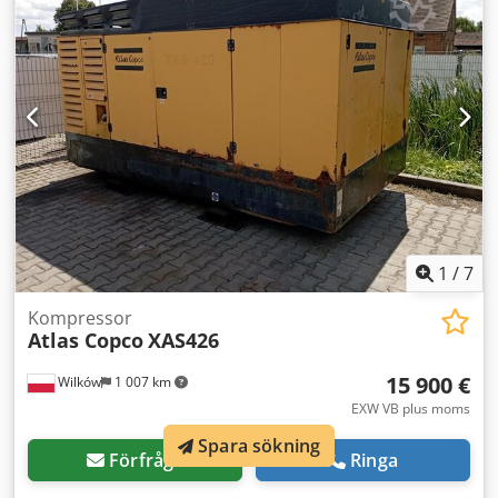
1
/
7
Kompressor
Atlas Copco
XAS426
15 900 €
Wilków
1 007 km
EXW VB plus moms
Spara sökning
Förfråga
Ringa