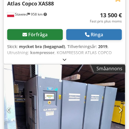
Atlas Copco
XAS88
13 500 €
Stawiec
958 km
Fast pris plus moms
Förfråga
Ringa
Skick:
mycket bra (begagnad)
, Tillverkningsår:
2019
,
Utrustning:
kompressor
, KOMPRESSOR ATLAS COPCO
XAS88 5,2 m³ 2019 Dieselkompressor ATLAS COPCO XAS 88
efter full service Tekniska data: - Kapacitet: 5,20 m³/min -
Småannons
Arbetstryck: 7 Bar - Tillverkningsår: 2019 - Motor: KUBOTA -
Drifttimmar: 1519 h Kompressorn är fullt fungerande Pris
exkl. moms: 58 800 PLN Dedpfordf Swox Al Rock Pris inkl.
moms: 72 324 PLN Nedan finns en länk till en video som
visar maskinens funktion.