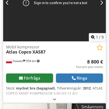
1
/
9
Mobil kompressor
Atlas Copco
XAS87
8 800 €
Stawiec
958 km
Fast pris plus moms
Förfråga
Ringa
Skick:
mycket bra (begagnad)
, Tillverkningsår:
2012
, ATLAS
COPCO XAS87 KOMPRESSOR 5,00 m3 12 år!!
Dieselkompressor ATLAS COPCO XAS87, maskin efter
service Tekniska data: kapacitet: 5,00 m3/min; arbetstryck:
Småannons
7 bar; årsmodell: 2012; Dodstyk Tajpfx Al Rsck motor: