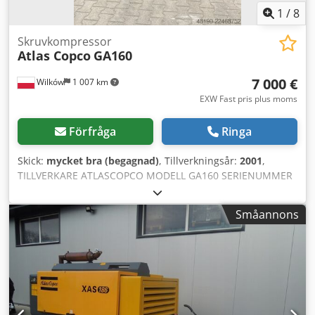
1
/
8
Skruvkompressor
Atlas Copco
GA160
7 000 €
Wilków
1 007 km
EXW Fast pris plus moms
Förfråga
Ringa
Skick:
mycket bra (begagnad)
, Tillverkningsår:
2001
,
TILLVERKARE ATLASCOPCO MODELL GA160 SERIENUMMER
AIF072890 ÅR 2001 EFFEKT (kW) 167 Dcodpfxozq Afuj Al Rok
KAPACITET (m3/min) 21 TRYCK (bar) 8.5 DRIFTTIMMAR
Småannons
(TOTAL/PÅ ENHETEN) FREKVENSOMRIKTARE nej INBYGGD
TORK nej VÄRMEVÄXLARE nej KYLNING (LUFT/VATTEN) luft
MONTERAD PÅ TANK nej DOKUMENTATION nej
ANSLUTNINGAR 3 NY/BEGAGNAD BEGAGNAD