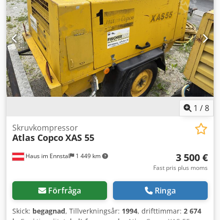
1
/
8
Skruvkompressor
Atlas Copco
XAS 55
3 500 €
Haus im Ennstal
1 449 km
Fast pris plus moms
Förfråga
Ringa
Skick:
begagnad
, Tillverkningsår:
1994
, drifttimmar:
2 674