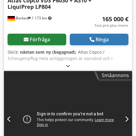
Atlas Copco
VDS P6030 + A310 +
LiquiPrep LP804
165 000 €
Borken
1 173 km
Fast pris plus moms
Förfråga
Ringa
Skick:
nästan som ny (begagnad)
, Atlas Copco /
Scheugenpflug Hela anläggningen är oanvänd och i
nyskick. Typ: VDS P6030 Automatisk hantering av en
komplett process, från påfyllning till avlastning. Blandning
Småannons
av två komponenter (t.ex. harts och härdare) direkt i
processen. Precisionsapplicering av materialet på
definierade positioner på arbetsstycket. Förflyttning av
komponenter via ett 3-axligt system (X, Y, Z). Drift i
automatiskt, halvautomatiskt och manuellt läge. Tekniska
data: Nätanslutning: 400 V AC, 50/60 Hz Märkström: 13,6 A
Effektförbrukning: 8,5 kVA Säkring: 3 × 32 A Styrsspänning:
24 V DC Drifttryck: 6 bar Tryckövervakning: 4 bar
Tryckluftsanslutning: 6 bar Drifttemperatur: +10 °C till +40
°C Förvaringstemperatur: −20 °C till +60 °C Luftfuktighet: