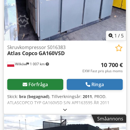
1
/
5
Skruvkompressor S016383
Atlas Copco
GA160VSD
10 700 €
Wilków
1 007 km
EXW Fast pris plus moms
Förfråga
Ringa
Skick:
bra (begagnad)
, Tillverkningsår:
2011
, PROD.
ATLASCOPCO TYP GA160VSD S/N APF163595 ÅR 2011
EFFEKT (kW) 186 KAPACITET (m³/min) 4,82-18,36 TRYCK
(bar) 10 TIMM (DOC/TOTALT) Djdpfeygx U Sex Al Reck
Småannons
FREKVENSOMRIKTARE ja