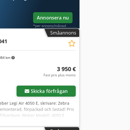
Annonsera nu
*per annons/månad
Småannons
041
084 km
3 950 €
Fast pris plus moms
Skicka förfrågan
eber Legi Air 4050 E, skrivare: Zebra
demonterad, förpackad och lastad! Pris
 Tillverkare: Weber Modell: 4050 E
re: Zebra Modell: ZE500-6 Typ:
nberg