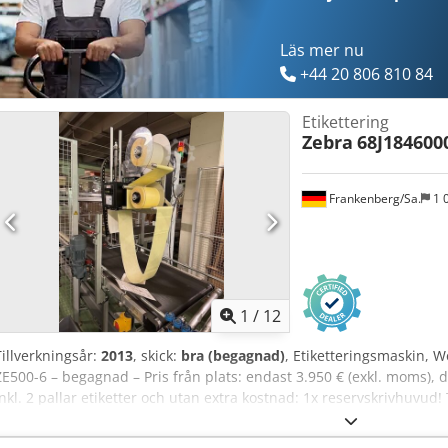
Läs mer nu
+44 20 806 810 84
Etikettering
Zebra
68J184600
Frankenberg/Sa.
1 
1
/
12
Tillverkningsår:
2013
, skick:
bra (begagnad)
, Etiketteringsmaskin, W
ZE500-6 – begagnad – Pris från plats: endast 3.950 € (exkl. moms), 
inkl. 2 pallar etiketter och utan extra kostnad: 1x reservskrivhuvud!
Tillverkningsår: 2013 S/N: 13020131 Dedpfewxwfhex Afkjck Tillverka
68J184600041 Skick: bra Tillgänglig: omedelbart Plats: lager Franke