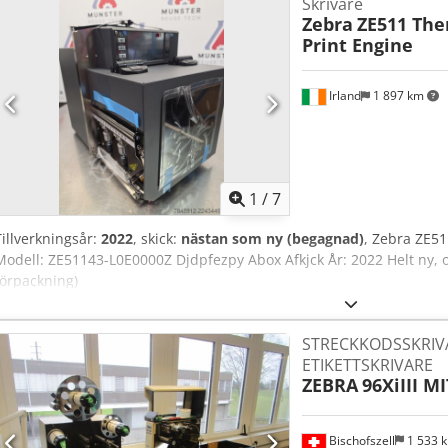
Skrivare
Zebra
ZE511 The
Print Engine
Irland
1 897 km
1
/
7
Tillverkningsår:
2022
, skick:
nästan som ny (begagnad)
, Zebra ZE51
Modell: ZE51143-L0E0000Z Djdpfezpy Abox Afkjck År: 2022 Helt ny, 
förpackning)
STRECKKODSSKRIVA
ETIKETTSKRIVARE
ZEBRA
96XiIII 
Bischofszell
1 533 