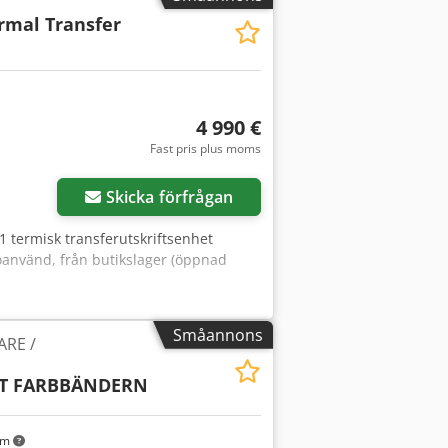
rmal Transfer
4 990 €
Fast pris plus moms
Skicka förfrågan
1 termisk transferutskriftsenhet
oanvänd, från butikslager (öppnad
Småannons
RE /
MIT FARBBÄNDERN
km