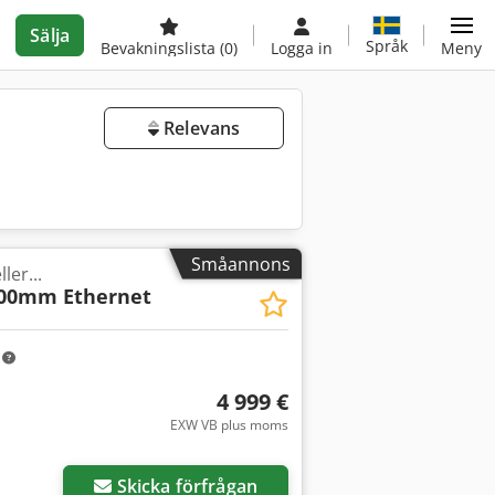
Sälja
Språk
Bevakningslista
(0)
Logga in
Meny
Relevans
Småannons
ler...
800mm Ethernet
m
4 999 €
EXW VB plus moms
Skicka förfrågan