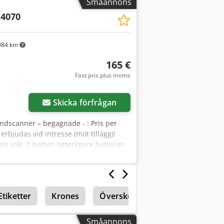
Småannons
4070
084 km
165 €
Fast pris plus moms
Skicka förfrågan
ndscanner – begagnade - : Pris per
erbjudas vid intresse (mot tillägg)!
inkl. 1 batteri (ytterligare batterier
gänglig: omgående Plats: Lager
Etiketter
Krones
Överskottslager och restlager
Småannons