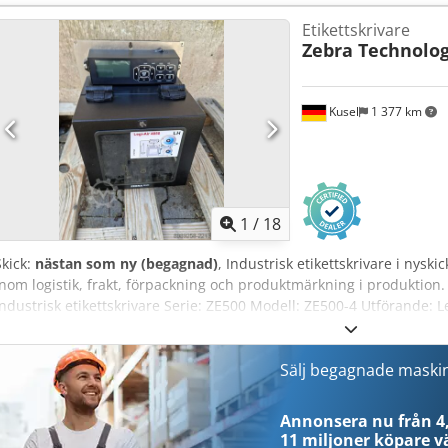
etikettlängd: 12,7 mm Mediabredd: 16–114 mm Färgbandbredd: 2
Etikettskrivare
Rullkärnans diameter: 25,4 mm Maximal ytterdiameter för rulle: 1
Zebra Technolog
(8 punkter/mm) Dsdpfx Afek Ablljksck Punktstorlek: 0,125 mm x 0,12
tum/sekund
Kusel
1 377 km
1
/
18
Skick:
nästan som ny (begagnad)
, Industrisk etikettskrivare i nysk
inom logistik, frakt, förpackning och produktmärkning i produktion.
Industrisk etikettskrivare Serie: ZE500 Modell: ZE500-4 Utförande: Le
Serienummer: 67J193100183 Tryckteknik: termodirekt och termotran
Upplösning: 300 dpi Mediebredd: upp till 114 mm Nätspänning: 10
Frekvens: 47–63 Hz Märkström: 4 A Manövrering: frontdisplay med 
Sälj begagnade maski
modul för print-and-apply-system Färgband: ja Användningsområden: f
produkt­märkning, logistik­märkning Tillverkarens beteckning skriva
Annonsera nu från 4,
LH
11 miljoner köpare
vä