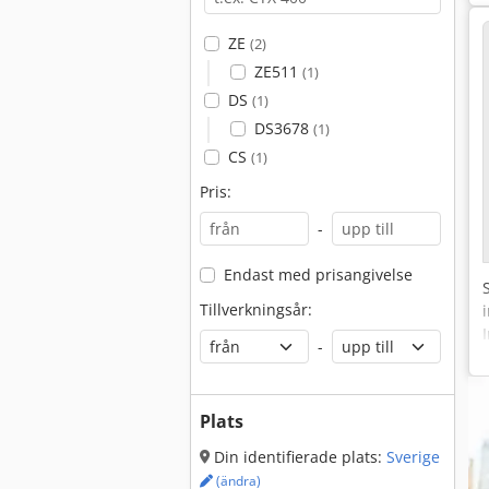
ZE
(2)
ZE511
(1)
DS
(1)
DS3678
(1)
CS
(1)
Pris:
-
Endast med prisangivelse
Tillverkningsår:
-
Plats
Din identifierade plats:
Sverige
(ändra)