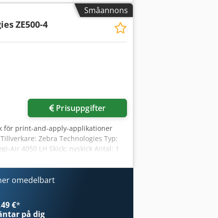
5,4–107 mm Max färgbandlängd: 900 m
Småannons
01,6 mm Upplösning: 203 punkter/tum
ies
ZE500-4
5 mm Utskriftshastighet: 12
Prisuppgifter
ick för print-and-apply-applikationer
 Tillverkare: Zebra Technologies Typ:
gi-Air 4050 LH Skick: nyskick Antal: 1
sfer Tryckbredd: upp till 104 mm
0–240 V AC Dsdpfx Afszdux Hjksck
knappsats Konstruktion: OEM-skrivar­
ner omedelbart
raktetiketter, pall­etiketter,
rmodul: ZE500-4 Legi-Air system: 4050
49 €
*
ntar på dig