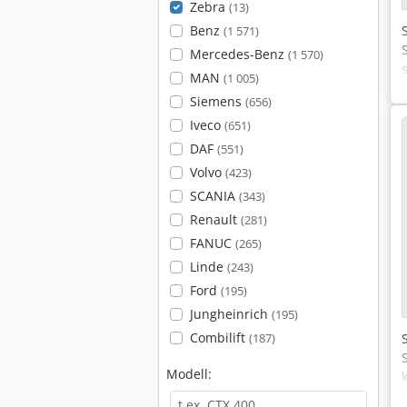
Zebra
(13)
Benz
(1 571)
Mercedes-Benz
(1 570)
MAN
(1 005)
Siemens
(656)
Iveco
(651)
DAF
(551)
Volvo
(423)
SCANIA
(343)
Renault
(281)
FANUC
(265)
Linde
(243)
Ford
(195)
Jungheinrich
(195)
Combilift
(187)
Modell: