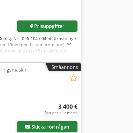
Prisuppgifter
 Konfig. Nr.: 096-104-00404 Utrustning /
86 mm Längd (med standardminne): 39
jk Maximal utskriftshastighet: 8
–3,54 tum/90 mm Färgbandbredd: 0,79
Småannons
eringsmaskin,
3 400 €
Fast pris plus moms
Skicka förfrågan