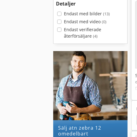
Detaljer
Endast med bilder
(13)
Endast med video
(0)
Endast verifierade
återförsäljare
(4)
dfat
Kulskruv
Blockera House
Nail Slips
Sälj atn zebra 12
omedelbart