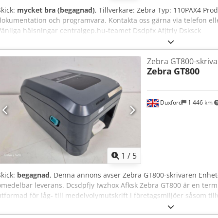
Skick:
mycket bra (begagnad)
, Tillverkare: Zebra Typ: 110PAX4 Pro
dokumentation och programvara. Kontakta oss gärna via telefon ell
Vänliga hälsningar centralgep.hu-teamet Dsdpfx Afjtrly Dsksck
Zebra GT800-skriva
Zebra
GT800
Duxford
1 446 km
1
/
5
Skick:
begagnad
, Denna annons avser Zebra GT800-skrivaren Enheten 
omedelbar leverans. Dcsdpfjy Iwzhox Afksk Zebra GT800 är en termis
utformad för låg- till medelvolymutskrift i företagsmiljöer såsom till
sjukvård, detaljhandel och offentlig sektor. Det är en skrivbordse
flexibilitet och användarvänlighet till ett konkurrenskraftigt pris. 