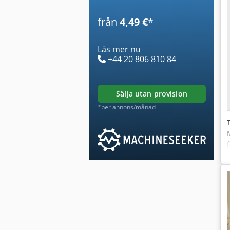
från
4,49 €
*
Läs mer nu
+44 20 806 810 84
sälja utan provision
*per annons/månad