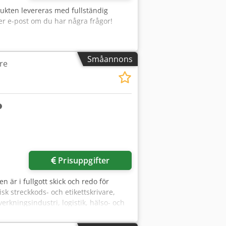
dukten levereras med fullständig
er e-post om du har några frågor!
Småannons
re
Prisuppgifter
är i fullgott skick och redo för
k streckkods- och etikettskrivare,
verkningsindustri, logistik, hälso- och
nhet som balanserar prestanda,
GT800 passar för arbetsuppgifter som: -