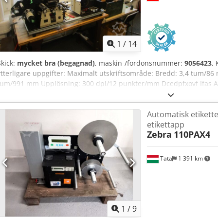
1
/
14
Skick:
mycket bra (begagnad)
, maskin-/fordonsnummer:
9056423
,
ytterligare uppgifter: Maximalt utskriftsområde: Bredd: 3,4 tum/
tum/991 mm Upplösning: 300 dpi/12 punkter/mm Dcedpfxovf Ifas Afk
tum/203 mm per sekund Etikett- och bärarbredd: 0,79 tum/20 mm
tum/20 mm–3,4 tum/87 mm
Automatisk etikett
etikettapp
Zebra
110PAX4
Tata
1 391 km
1
/
9