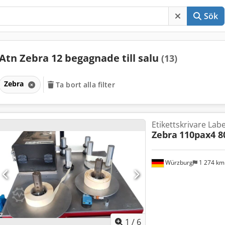
Sök
Atn Zebra 12 begagnade till salu
(13)
Zebra
Ta bort alla filter
Etikettskrivare Label
Zebra
110pax4 
Würzburg
1 274 k
1
/
6