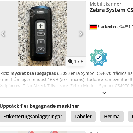
Mobil skanner
Zebra
System CS
Frankenberg/Sa.
1 
1
/
8
Skick:
mycket bra (begagnad)
, 50x Zebra Symbol CS4070 trådlös ha
enhet från lager: endast 165 € (exkl. moms)! Laddare kan eventuellt 
Dsdpfxouwl T No Afkeck Tillverkare: Zebra Modell: Symbol CS4070 Pris 
ev. mot tillägg) Tillverkningsår: okänt Skick: gott – mycket gott Till
Frankenberg / Sachsen
Upptäck fler begagnade maskiner
Etiketteringsanläggningar
Labeler
Herma