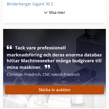
Binderberger Gigant 30 Z
Visa mer
Binderberger Ssp 450 D
Binderberger Ssp 520 D
Brandt Kd 77 C
Bucher Bu
Tack vare professionell
Bucher Bu 200
marknadsföring och deras enorma databas
hittar Machineseeker många budgivare till
Gs 3268 Rt
mina maskiner.
Hbs 470
Christian Friedrich, CNC-teknik Friedrich
Inredning Och Design
Skicka in auktion
International 2674
Ka 77