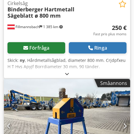
Cirkelsåg
Binderberger
Hartmetall
Sägeblatt ø 800 mm
250 €
Fillmannsbach
1 385 km
Fast pris plus moms
Förfråga
Ringa
Skick:
ny
, Hårdmetallsågblad, diameter 800 mm. Crjdpfxeu
H T Hvs Apyjf Borrdiameter 30 mm, 90 tänder.
Småannons