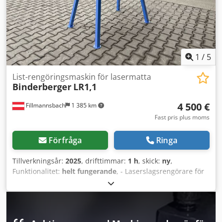
1
/
5
List-rengöringsmaskin för lasermatta
Binderberger
LR1,1
4 500 €
Fillmannsbach
1 385 km
Fast pris plus moms
Förfråga
Ringa
Tillverkningsår:
2025
, drifttimmar:
1 h
, skick:
ny
,
Funktionalitet:
helt fungerande
, - Laserslagsrengörare för
laserskärmaskiner - 1,1 kW motor Crjdpfox E Srcsx Apyef -
Video om arbetsmetod finns tillgänglig