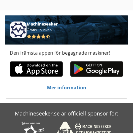
Kgs 1670
Lim Bindande Maskin
Machineseeker
Limmet Binder Hall
Gratis i butiken
Ls 703
Den främsta appen för begagnade maskiner!
Meh 5 2 1 8 B
Monforts Rnc 7
Sbs 8 70
Mer information
Standarder Binder
Trä Spik Binder
Machineseeker.se är officiell sponsor för:
Tur 560