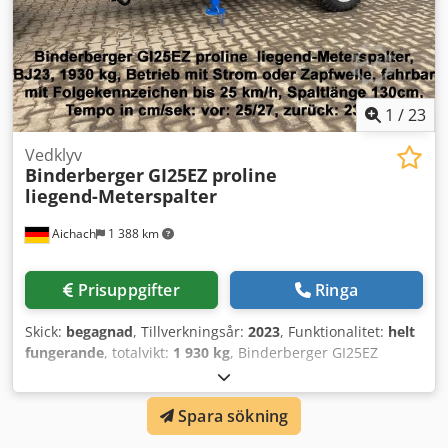
1
/
23
Vedklyv
Binderberger
GI25EZ proline
liegend-Meterspalter
Aichach
1 388 km
Prisuppgifter
Ringa
Skick:
begagnad
, Tillverkningsår:
2023
, Funktionalitet:
helt
fungerande
, totalvikt:
1 930 kg
, Binderberger GI25EZ
proline liggande meterskivare Csdpfx Ajyg I Dpepyjrf
Tillverkningsår: 2023 Vikt: 1930 kg Drift: el eller kraftuttag
Spara sökning
Flyttbar med medföljande skylt upp till 25 km/h Klyvlängd:
130 cm Hastighet i cm/s: framåt: 25/27, bakåt: 23/25