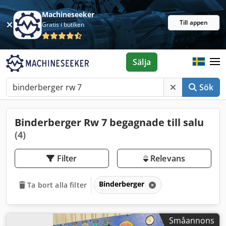
Machineseeker
Till appen
Gratis i butiken
Sälja
Sök
Binderberger Rw 7 begagnade till salu
(4)
Filter
Relevans
Binderberger
Ta bort alla filter
Småannons