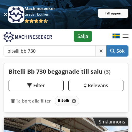
Machineseeker
Till appen
Gratis i butiken
Sälja
Sök
Bitelli Bb 730 begagnade till salu
(3)
Filter
Relevans
Bitelli
Ta bort alla filter
Småannons