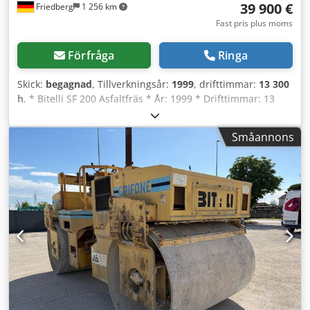
39 900 €
Friedberg
1 256 km
Fast pris plus moms
Förfråga
Ringa
Skick:
begagnad
, Tillverkningsår:
1999
, drifttimmar:
13 300
h
, * Bitelli SF 200 Asfaltfräs * År: 1999 * Drifttimmar: 13
000 h * MB-motor * Fräsbredd: 2 m * Hydrauliskt utfällbart
band Dedpfx Aljzm Epbofowa * Vikt: 29 000 kg * Fler bilder
Småannons
och videor finns tillgängliga via Whatsapp * Information
lämnas utan garanti och med reservation för
mellanförsäljning.