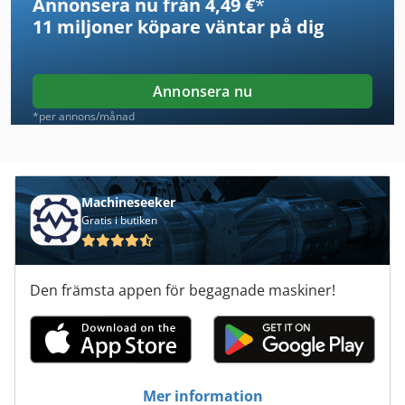
Annonsera nu från 4,49 €
*
Bitelli Sf 102
11 miljoner köpare
väntar på dig
Bitelli Sf 60
Brandt Kdf 530 C
Annonsera nu
Brandt Kdn 330
*per annons/månad
Brandt Ktd 720
Brandt Optimat Ktd 720
Machineseeker
Gratis i butiken
Grass Bbm St
Hbs 470
Den främsta appen för begagnade maskiner!
Hueller Hille Nbh 290
Kobelco Sk 007
Kobelco Sk 330 Lc
Mer information