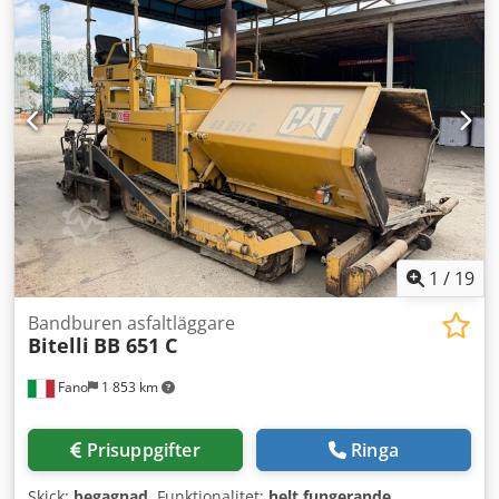
1
/
19
Bandburen asfaltläggare
Bitelli
BB 651 C
Fano
1 853 km
Prisuppgifter
Ringa
Skick:
begagnad
, Funktionalitet:
helt fungerande
,