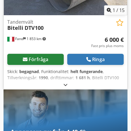
1
/
15
Tandemvält
Bitelli
DTV100
6 000 €
Fano
1 853 km
Fast pris plus moms
Förfråga
Ringa
Skick:
begagnad
, Funktionalitet:
helt fungerande
,
Tillverkningsår:
1990
, drifttimmar:
1 681 h
, Bitelli DTV100
Grifone tandemvält Driftsvikt: 10 000 kg Motortyp: Deutz
BF4L 913 Turbo Dubbeldrift Dwjdszr E Afspfx Alfsa
Hydrostatisk vibration på båda trummorna
Kompakteringsbredd: 1 680 mm Drifttimmar: 1 901 Bra
allmänt skick VI BEDÖMER INBYTEN AV FORDON AV ALLA
MÄRKEN, MAN, MERCEDES, DAF, RENAULT, VOLVO,
SCANIA, MED UTRUSTNING FRÅN CIFA, SERMAC,
PUTZMEISTER; ELLER ENTREPRENADMASKINER FRÅN