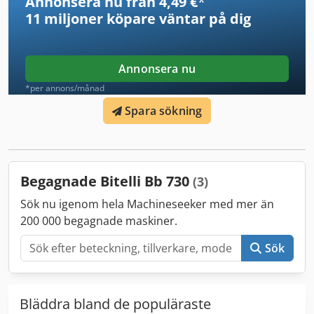
Annonsera nu från 4,49 €
*
CATERPILLAR, FIAT HITACHI, KOMATSU
11 miljoner köpare
väntar på dig
Annonsera nu
*per annons/månad
Spara sökning
Begagnade Bitelli Bb 730
(3)
Sök nu igenom hela Machineseeker med mer än
200 000 begagnade maskiner.
Sök
Bläddra bland de populäraste