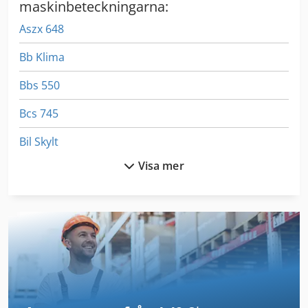
maskinbeteckningarna:
Aszx 648
Bb Klima
Bbs 550
Bcs 745
Bil Skylt
Visa mer
Bitelli
Bitelli Bb 621
Bitelli Bb 630
Bitelli Bb 632
Bitelli Bb 650