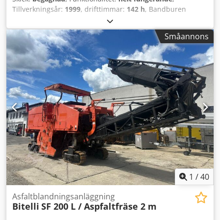
Tillverkningsår:
1999
, drifttimmar:
142 h
, Bandburen
asfaltutläggare Bitelli CAT BB 651 C Årsmodell: 1999 Max
tillåten vikt: 14 500 kg Motortyp: Deutz F5L 912 Drifttimmar:
Småannons
142 Gott allmänt skick Dsdpfx Aszr Ezzelfewa VI VÄRDERAR
INBYTE AV FORDON AV ALLA MÄRKEN: MAN, MERCEDES,
DAF, RENAULT, VOLVO, SCANIA, MED CIFA-, SERMAC- OCH
PUTZMEISTER-UTRUSTNING; SAMT
ENTREPRENADMASKINER FRÅN CATERPILLAR, FIAT
HITACHI, KOMATSU.
1
/
40
Asfaltblandningsanläggning
Bitelli
SF 200 L / Aspfaltfräse 2 m