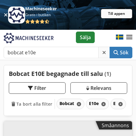
Machineseeker
Till appen
Gratis i butiken
Sälja
Sök
Bobcat E10E begagnade till salu
(1)
Filter
Relevans
Bobcat
E10e
E
Ta bort alla filter
Småannons