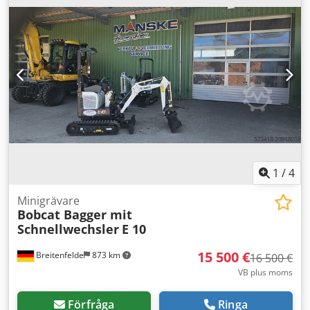
1
/
4
Minigrävare
Bobcat Bagger mit
Schnellwechsler
E 10
15 500 €
Breitenfelde
873 km
16 500 €
VB plus moms
Förfråga
Ringa