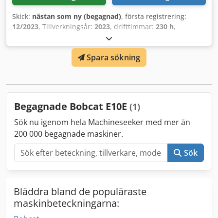
Skick:
nästan som ny (begagnad)
, första registrering:
12/2023
, Tillverkningsår:
2023
, drifttimmar:
230 h
,
Hydraulikoljekylare Högpresterande slangskydd LED-lampa
på bommen Snabbfäste MS01 Maskinens
Spara sökning
standardutrustning bredd: 710mm / 1.100mm utskjuten
180mm gummilarvband Dubbelverkande extra hydraulik
Två körhastigheter CE-certifiering Crjdpfxjx Tn Upj Ahysf
Detta erbjudande är icke-bindande, ingen garanti för
utrustningsdetaljer. Fel, ändringar och mellanförsäljning
Begagnade Bobcat E10E
(1)
förbehålles!
Sök nu igenom hela Machineseeker med mer än
200 000 begagnade maskiner.
Sök
Bläddra bland de populäraste
maskinbeteckningarna: