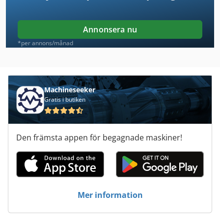
Bobcat E 45
Bobcat E 80
Annonsera nu
Bobcat E 85
*per annons/månad
Bobcat E10Z
Bobcat E17
Machineseeker
Gratis i butiken
Bobcat E19
Bobcat E20Z
Den främsta appen för begagnade maskiner!
Bobcat E27
Bobcat E27Z
Bobcat E50
Mer information
Bobcat E55