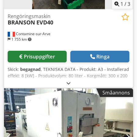
1
/
3
Rengöringsmaskin
BRANSON
EVD40
Contamine-sur-Arve
1 755 km
Prisuppgifter
Ringa
Skick:
begagnad
, TEKNISKA DATA - Produkt: A3 - Installerad
effekt: 8 [kW] - Produktvolym: 80 liter - Korgmått: 300 x 200
x 150 [mm] - Kylning: Vatten - Bad 1: Rengöring med
standardfilter - Bad 2: Sköljning med standardfilter - 1
Småannons
rengöringstank: 300 x 200 x 150 [mm] - Steglös destillation:
25 [l/h] - Mått (B x L x H): 1200 x 1800 x 1500 [mm]
TILLBEHÖR - Påfyllning: Manuell - Ultraljudsbad: Ja Csdpfx
Asug U Sksdijha - Ångavfettning: Ja - Torkning under
vakuum: Ja - Kylaggregat HITEMA ECA.008