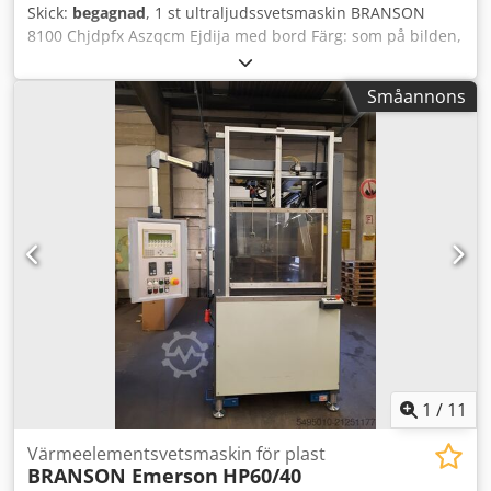
Skick:
begagnad
, 1 st ultraljudssvetsmaskin BRANSON
8100 Chjdpfx Aszqcm Ejdija med bord Färg: som på bilden,
enligt bilder och vid personlig inspektion Skick: begagnad
Småannons
1
/
11
Värmeelementsvetsmaskin för plast
BRANSON Emerson
HP60/40