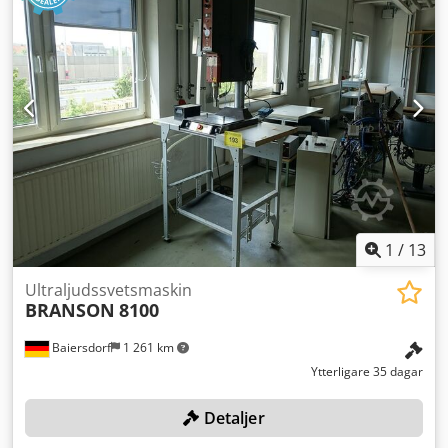
1
/
13
Ultraljudssvetsmaskin
BRANSON
8100
Baiersdorf
1 261 km
Ytterligare 35 dagar
Detaljer