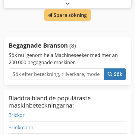
Om du har ett konkurrerande erbjudande på produkten
försöker vi alltid erbjuda ett bättre pris. Produkterna säljs i
Spara sökning
befintligt skick. ID: FFTF011 Csdpfxoxzicns Adisha
Annonsnamn: BRANSON Ultraljudstvätt 200 Ultraljudstvätt
Begagnade Branson
(8)
Sök nu igenom hela Machineseeker med mer än
200 000 begagnade maskiner.
Sök
Bläddra bland de populäraste
maskinbeteckningarna:
Brickor
Brinkmann