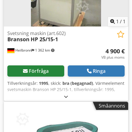
1
/
1
Svetsning maskin (art.602)
Branson
HP 25/15-1
4 900 €
Heilbronn
1 362 km
VB plus moms
Förfråga
Ringa
Tillverkningsår:
1995
, skick:
bra (begagnad)
, Värmeelement
svetsmaskin Branson HP 25/15-1, tillverkningsår: 1995,
pris: 4.900 €, kontaktperson: Herr Rainer Eckerle
Chodpfxsdzngfo Adioa
Småannons