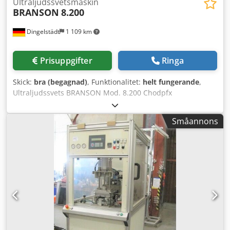
Ultraljudssvetsmaskin
BRANSON
8.200
Dingelstädt
1 109 km
Prisuppgifter
Ringa
Skick:
bra (begagnad)
, Funktionalitet:
helt fungerande
,
Ultraljudssvets BRANSON Mod. 8.200 Chodpfx
Adjylpqbsiea
Småannons