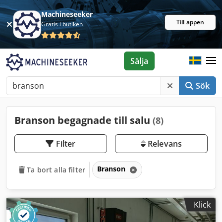
Machineseeker
Till appen
Gratis i butiken
Sälja
Sök
Branson begagnade till salu
(8)
Filter
Relevans
Branson
Ta bort alla filter
Klick