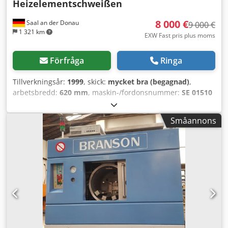
Heizelementschweißen
8 000 €
Saal an der Donau
9 000 €
1 321 km
EXW Fast pris plus moms
Förfråga
Ringa
Tillverkningsår:
1999
, skick:
mycket bra (begagnad)
,
arbetsbredd:
620 mm
, maskin-/fordonsnummer:
SE 01510
A10
, Heatelements-svetsmaskin HP60/40 från BRANSON
Driften sker hydrauliskt, assisterad av positions- och
Småannons
regleringssystem. Maskinen är utrustad med en egen
vakuumpump. Endast få driftstimmar (ca 6800 timmar).
Användbar heatelementyta: Bredd 600 mm x Djup 400 mm
Maximal delstorlek: Max. delbredd 620 mm, max. djud 420
mm Max. delhöjd övre 350 mm Max. delhöjd undre 350
mm (Kombinationer av delhöjder möjliga, beroende av
kontur) Max. arbetstemperatur för kontaktmetod = 400
grader Codpfx Aeykvdledieha Maskinens modulära
ramkonstruktion möjliggör enkla ombyggnationer.
Sidodörrarna och frontdörren i svetsområdet kan öppnas