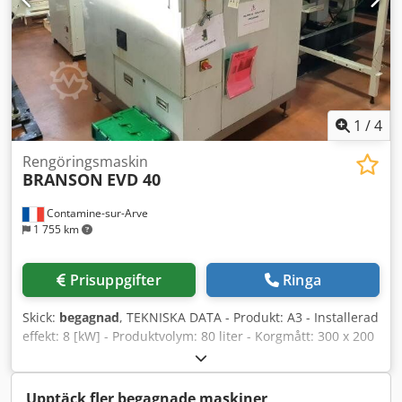
1
/
4
Rengöringsmaskin
BRANSON
EVD 40
Contamine-sur-Arve
1 755 km
Prisuppgifter
Ringa
Skick:
begagnad
, TEKNISKA DATA - Produkt: A3 - Installerad
effekt: 8 [kW] - Produktvolym: 80 liter - Korgmått: 300 x 200
x 150 [mm] - Kylning: Vatten - Bad 1: Rengöring med
standardfilter - Bad 2: Sköljning med standardfilter - 1
rengöringstank: 300 x 200 x 150 [mm] - Steglös destillation:
Upptäck fler begagnade maskiner