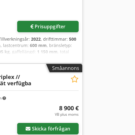
Prisuppgifter
 Tillverkningsår:
2022
, drifttimmar:
500
m
, lastcentrum:
600 mm
, bränsletyp:
05 kg
, gaffellängd:
1 150 mm
, total
ibbfox Ag Hsrf BYGGÅR NOV 2022
Småannons
riplex //
ät verfügba
km
8 900 €
VB plus moms
Skicka förfrågan