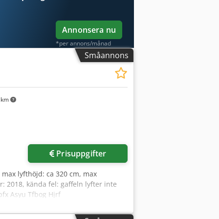
Annonsera nu
*per annons/månad
Småannons
 km
Prisuppgifter
 max lyfthöjd: ca 320 cm, max
r: 2018, kända fel: gaffeln lyfter inte
pfx Asyu Tfbog Hjrf