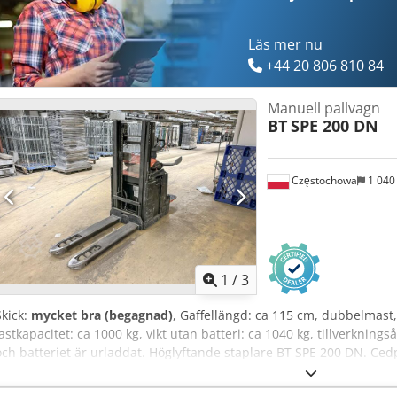
Läs mer nu
+44 20 806 810 84
Manuell pallvagn
BT
SPE 200 DN
Częstochowa
1 040
1
/
3
Skick:
mycket bra (begagnad)
, Gaffellängd: ca 115 cm, dubbelmast,
lastkapacitet: ca 1000 kg, vikt utan batteri: ca 1040 kg, tillverkningså
och batteriet är urladdat. Höglyftande staplare BT SPE 200 DN. Ced