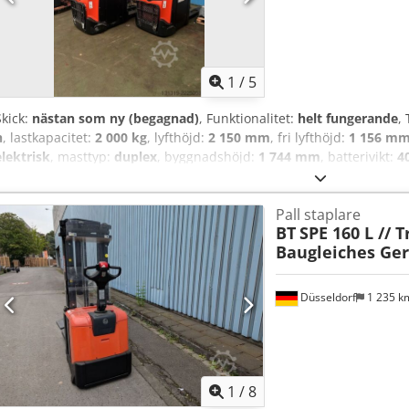
1
/
5
Skick:
nästan som ny (begagnad)
, Funktionalitet:
helt fungerande
,
h
, lastkapacitet:
2 000 kg
, lyfthöjd:
2 150 mm
, fri lyfthöjd:
1 156 m
elektrisk
, masttyp:
duplex
, byggnadshöjd:
1 744 mm
, batterivikt:
4
höjd:
1 744 mm
, total bredd:
850 mm
, 2 STYCKEN I LAGER Cjdpfjz
BATTERIER 2023 INKLUSIVE LADDAR I UTOMORDENTLIGT SKICK
Pall staplare
BT
SPE 160 L // T
Baugleiches Ger
Düsseldorf
1 235 
1
/
8