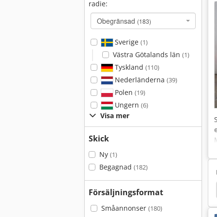
radie:
Obegränsad
(183)
Sverige
(1)
Västra Götalands län
(1)
Tyskland
(110)
Nederländerna
(39)
Polen
(19)
Ungern
(6)
Visa mer
Skick
Ny
(1)
Begagnad
(182)
p
Överföring Jacks
Linde T16
Skruv Jacks
Försäljningsformat
Småannonser
(180)