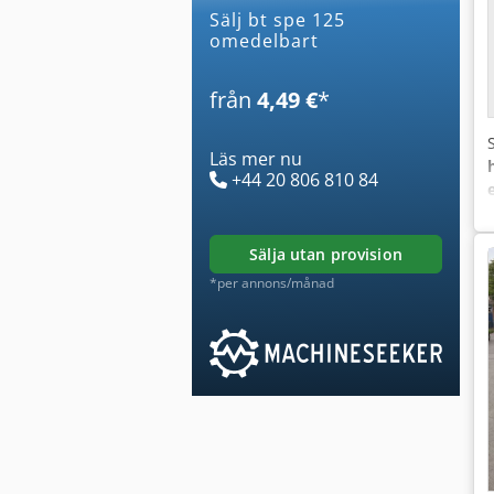
Sälj bt spe 125
omedelbart
från
4,49 €
*
Läs mer nu
+44 20 806 810 84
sälja utan provision
*per annons/månad