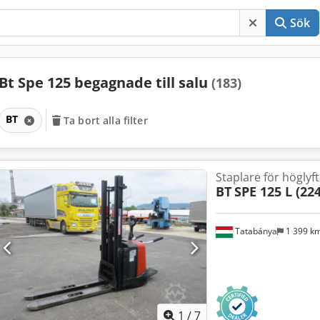
Sök
Bt Spe 125 begagnade till salu
(183)
BT
Ta bort alla filter
Staplare för höglyf
BT
SPE 125 L (22
Tatabánya
1 399 k
1
/
7