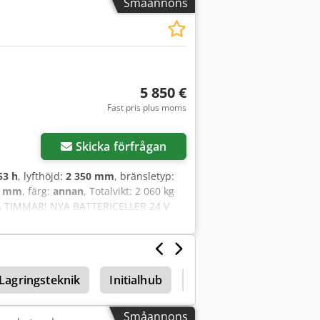
Småannons
5 850 €
Fast pris plus moms
Skicka förfrågan
53 h
, lyfthöjd:
2 350 mm
, bränsletyp:
0 mm
, färg:
annan
, Totalvikt: 2 060 kg
FÅ TIMMAR! NYA BATTERICELLER 24 V
eskopgafflar 1200–2000 mm, mast för
lbar plattform, väl underhållen!
Lagringsteknik
Initialhub
Låglyftande pallvagn
Småannons