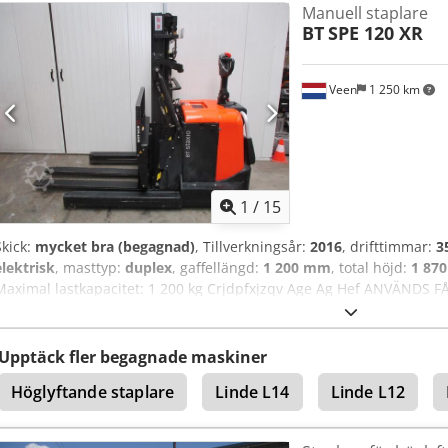
Manuell staplare
BT
SPE 120 XR
Veen
1 250 km
1
/
15
Skick:
mycket bra (begagnad)
, Tillverkningsår:
2016
, drifttimmar:
3
elektrisk
, masttyp:
duplex
, gaffellängd:
1 200 mm
, total höjd:
1 87
Maximal lastkapacitet: 1 200 kg Crjdpfxjzqv Age Ag Hef ANVÄNDS 
5PzB 430 Ah med central påfyllning, 220 V högfrekvensladdare, tel
skjutlast, sidoförskjutningsanordning för gafflar, servostyrning, fäl
Upptäck fler begagnade maskiner
Höglyftande staplare
Linde L14
Linde L12