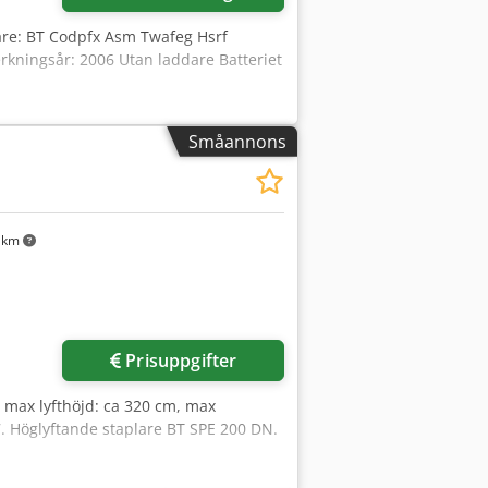
kare: BT Codpfx Asm Twafeg Hsrf
erkningsår: 2006 Utan laddare Batteriet
Småannons
 km
Prisuppgifter
 max lyfthöjd: ca 320 cm, max
17. Höglyftande staplare BT SPE 200 DN.