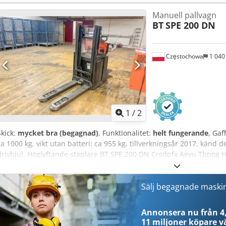
Manuell pallvagn
BT
SPE 200 DN
Częstochowa
1 040
1
/
2
Skick:
mycket bra (begagnad)
, Funktionalitet:
helt fungerande
, Gaf
ca 1000 kg, vikt utan batteri: ca 955 kg, tillverkningsår 2017, känd de
drivhjul. Höglyftande staplare BT SPE 200 DN Crsdpfx Aeyu Tbpog 
Sälj begagnade maski
Annonsera nu från 4,
11 miljoner köpare
vä