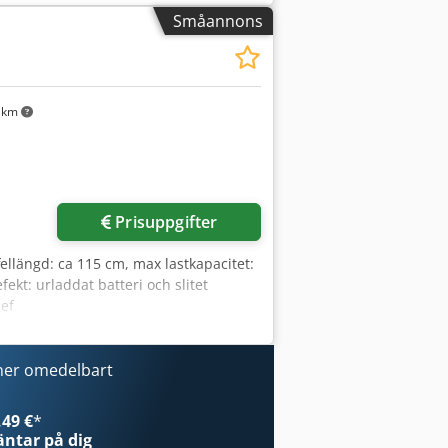
Småannons
 km
Begär fler bilder
Prisuppgifter
fellängd: ca 115 cm, max lastkapacitet:
fekt: urladdat batteri och slitet
Hef
ner omedelbart
49 €
*
ntar på dig