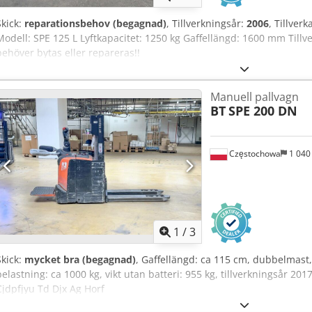
Skick:
reparationsbehov (begagnad)
, Tillverkningsår:
2006
, Tillver
Modell: SPE 125 L Lyftkapacitet: 1250 kg Gaffellängd: 1600 mm Tillv
behöver bytas eller repareras!!
Manuell pallvagn
BT
SPE 200 DN
Częstochowa
1 040
1
/
3
Skick:
mycket bra (begagnad)
, Gaffellängd: ca 115 cm, dubbelmast,
belastning: ca 1000 kg, vikt utan batteri: 955 kg, tillverkningsår 20
Cjdpfjyu Td Djx Ag Horf