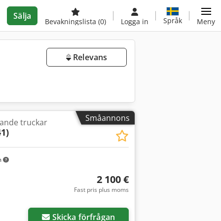
Sälja
Språk
Bevakningslista
(0)
Logga in
Meny
Relevans
Småannons
tande truckar
41)
m
2 100 €
Fast pris plus moms
Skicka förfrågan