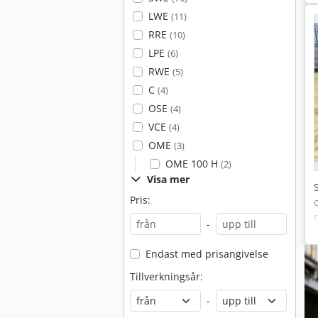
LWE
(11)
RRE
(10)
LPE
(6)
RWE
(5)
C
(4)
OSE
(4)
VCE
(4)
OME
(3)
OME 100 H
(2)
Visa mer
Pris:
-
Endast med prisangivelse
Tillverkningsår:
-