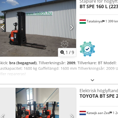
Staplare för höglyf
BT
SPE 160 L (22
Tatabánya
1 399 k
1
/
9
Skick:
bra (begagnad)
, Tillverkningsår:
2009
, Tillverkare: BT Modell
Lastkapacitet: 1600 kg Gaffellängd: 1600 mm Tillverkningsår: 2009 
eller repareras!
Elektrisk höglyftan
TOYOTA BT
SPE 
Katwijk aan Zee
1 2