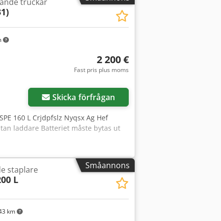
tande truckar
31)
m
2 200 €
Fast pris plus moms
Skicka förfrågan
: SPE 160 L Crjdpfslz Nyqsx Ag Hef
Utan laddare Batteriet måste bytas ut
Småannons
de staplare
200 L
43 km