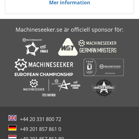
Mer information
Case Ih Mx 230
Case Ih Mx 240
Machineseeker.se är officiell sponsor för:
Case Ih Mx 285
Case-Ih Maxxum
+44 20 331 800 72
+49 201 857 861 0
+49 201 857 861 80