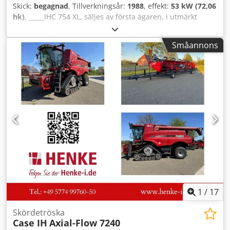
Skick:
begagnad
, Tillverkningsår:
1988
, effekt:
53 kW (72,06
hk)
, _____IHC 754 XL, säljes av första ägaren, i utmärkt
skick. Drifttimmar: ca 8 600. Tillverkningsår: 1988. Frontlyft,
frontkraftuttag, 30 km/h-växellåda. Pris: 24 500,00 euro,
Småannons
exklusive moms. Förvaringsplats: anges ej. Djdpfxozdmute
Aiaewa
1
/
17
Skördetröska
Case IH
Axial-Flow 7240