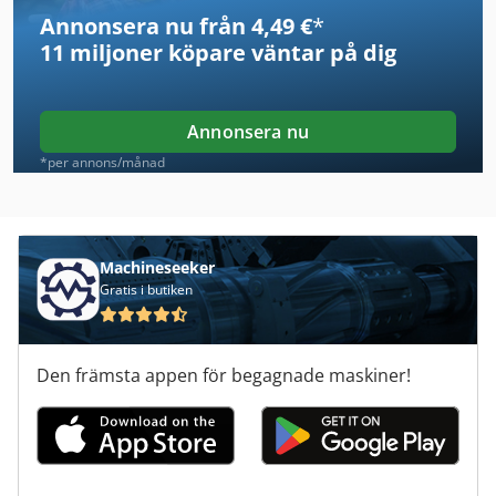
Annonsera nu från 4,49 €
*
Case Ih 745 Xl
11 miljoner köpare
väntar på dig
Case Ih 745 Xla
Case Ih 844 S
Annonsera nu
Case Ih 856 Xl
*per annons/månad
Case Ih Maxxum 110
Case Ih Maxxum 140
Machineseeker
Gratis i butiken
Case Ih Maxxum 5120
Case Ih Maxxum 5140
Den främsta appen för begagnade maskiner!
Case Ih Mx 110
Case Ih Mx 120
Case Ih Mx 135