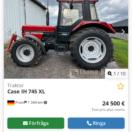
1
/
10
Traktor
Case IH
745 XL
24 500 €
Prüm
1 344 km
Fast pris plus moms
Förfråga
Ringa