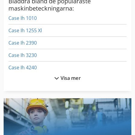
Bläddra bland de populäraste
maskinbeteckningarna:
Case Ih 1010
Case Ih 1255 Xl
Case Ih 2390
Case Ih 3230
Case Ih 4240
Visa mer
Case Ih 5120
Case Ih 5130
Case Ih 5140
Case Ih 5400
Case Ih 7140