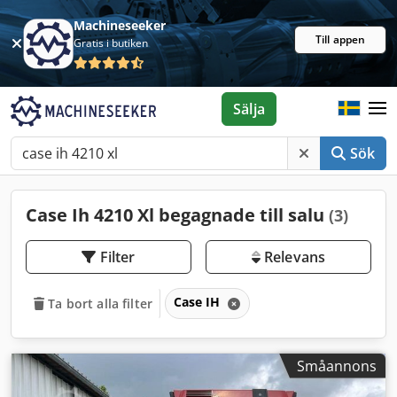
Machineseeker
Till appen
Gratis i butiken
Sälja
Sök
Case Ih 4210 Xl begagnade till salu
(3)
Filter
Relevans
Case IH
Ta bort alla filter
Småannons