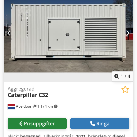
1
/
4
Aggregerad
Caterpillar
C32
Apeldoorn
1 174 km
Prisuppgifter
Ringa
Skick:
begagnad
, Tillverkningsår:
2021
, bränsletyp:
diesel
,