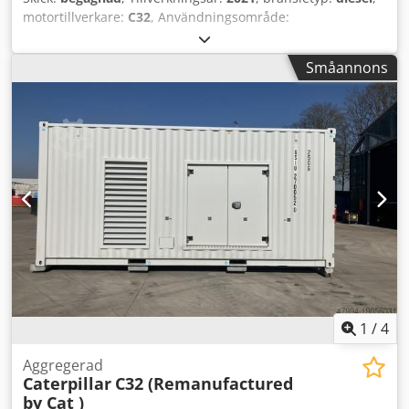
motortillverkare:
C32
, Användningsområde:
Byggbranschen Egenvikt: 18 221 kg Dsdpfx Ajvyn A Uscqekr
Generatoreffekt: 1 100 kVA Transportmått (L x B x H): 20 fot
Småannons
HC-container Kontakta Sales Department för mer
information. Över 85 års säljerfarenhet i Nederländerna.
Ett expertteam som söker individuella lösningar för dina
behov. 1000 timmar eller 1 års garanti: optimal trygghet.
Tillgängliga dygnet runt, sju dagar i veckan. Snabb service.
Stort lager, omedelbart leveransklara enheter.
1
/
4
Aggregerad
Caterpillar
C32 (Remanufactured
by Cat )