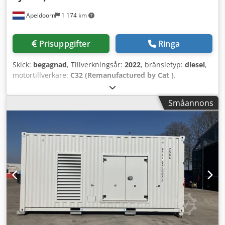
Apeldoorn
1 174 km
Prisuppgifter
Ringa
Skick:
begagnad
, Tillverkningsår:
2022
, bränsletyp:
diesel
,
motortillverkare:
C32 (Remanufactured by Cat )
,
Användningsområde: Byggbranschen Egenvikt: 9 000 kg
Generatoreffekt: 1 250 kVA Transportmått (L x B x H): 20 fot
Småannons
high cube Dkjdpfowgvp Ujx Acqor Kontakta
försäljningsavdelningen för mer information. Över 85 års
försäljningserfarenhet i Nederländerna. Ett expertteam
som söker skräddarsydda lösningar för dina behov. 1 000
drifttimmar eller 1 års garanti: maximal säkerhet.
Tillgängliga dygnet runt, alla dagar i veckan. Snabb
service. Stort lager, omedelbart tillgängligt.