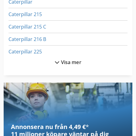
Caterpillar
Caterpillar 215
Caterpillar 215 C
Caterpillar 216 B
Caterpillar 225
Visa mer
Caterpillar 226
Caterpillar 229
Caterpillar 300.9D
Caterpillar 301.6
Caterpillar 301.8
Annonsera nu från 4,49 €
*
Caterpillar 305 Ccr
11 miljoner köpare
väntar på dig