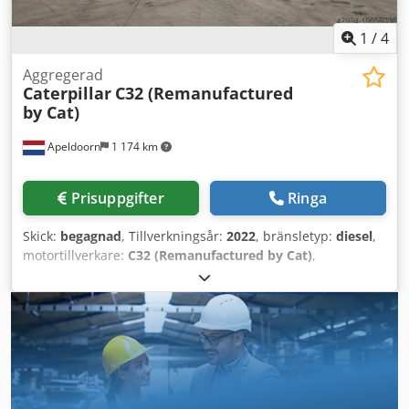
1
/
4
Aggregerad
Caterpillar
C32 (Remanufactured
by Cat)
Apeldoorn
1 174 km
Prisuppgifter
Ringa
Skick:
begagnad
, Tillverkningsår:
2022
, bränsletyp:
diesel
,
motortillverkare:
C32 (Remanufactured by Cat)
,
Användningsområde: Byggbranschen Egenvikt: 18 221 kg
Generator effekt: 1 250 kVA Transportmått (L x B x H): 20 ft
HC container Vänligen kontakta försäljningsavdelningen
för mer information. Över 85 års försäljningserfarenhet i
Nederländerna. Ett expertteam som söker individuella
lösningar utifrån dina behov. 1 000 timmar eller 1 års
garanti: optimal säkerhet. Tillgängliga dygnet runt, sju
dagar i veckan. Dodpfx Acswgvqfjqekr Snabb service. Stort