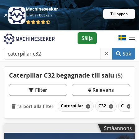
Machineseeker
Till appen
Gratis i butiken
Sälja
Sök
Caterpillar C32 begagnade till salu
(5)
Filter
Relevans
Caterpillar
C32
C
Ta bort alla filter
Småannons