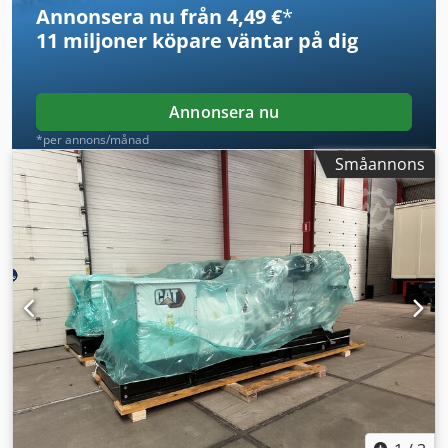
Annonsera nu från 4,49 €
*
lager, direkt leverans möjlig.
11 miljoner köpare
väntar på dig
Annonsera nu
*per annons/månad
Småannons