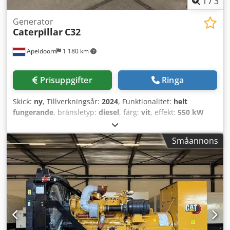
1
/
3
Generator
Caterpillar
C32
Apeldoorn
1 180 km
Prisuppgifter
Ringa
Skick:
ny
, Tillverkningsår:
2024
, Funktionalitet:
helt
fungerande
, bränsletyp:
diesel
, färg:
vit
, effekt:
550 kW
(747,79 hk)
, utgångsspänning:
690 V
, utgångsfrekvens:
50
Hz
, typ av utgångsström:
trefas
, nominell effekt:
550 kW
Småannons
(747,79 hk)
, motortillverkare:
Caterpillar
, typ av kylning:
vatten
, 3x Lloyds-godkänd marin generatorsats, helt ny.
Alla nödvändiga Lloyds-papper finns tillgängliga för
klassregistrering. Cat C32 generatorset / 550eKW / 690 volt
/ IMO II Dkjdpfx Asx Ec D Tecqsr