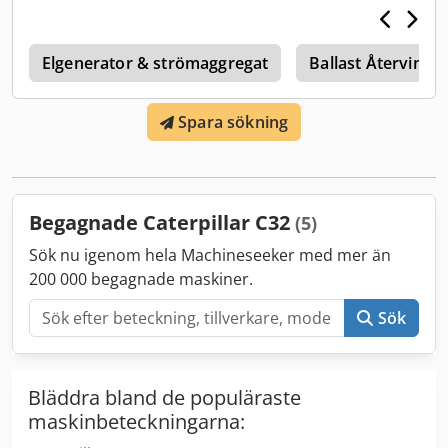
Kontakta Team DPX för mer information. = Ytterligare
alternativ och tillbehör = Dksdpfoxq Up Eex Acqor -
e
Kontrollpanel
Elgenerator & strömaggregat
Ballast Återvinni
Spara sökning
Begagnade Caterpillar C32
(5)
Sök nu igenom hela Machineseeker med mer än
200 000 begagnade maskiner.
Sök
Bläddra bland de populäraste
maskinbeteckningarna: