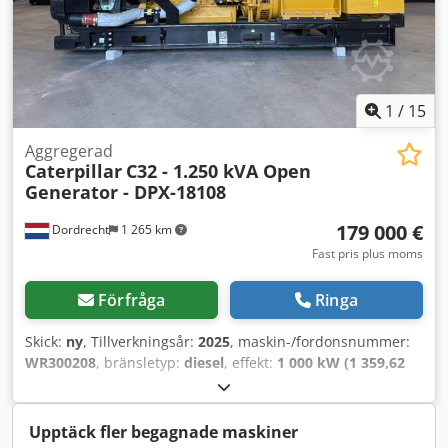
1
/
15
Aggregerad
Caterpillar
C32 - 1.250 kVA Open
Generator - DPX-18108
179 000 €
Dordrecht
1 265 km
Fast pris plus moms
Förfråga
Ringa
Skick:
ny
, Tillverkningsår:
2025
, maskin-/fordonsnummer:
WR300208
, bränsletyp:
diesel
, effekt:
1 000 kW (1 359,62
hk)
, motortillverkare:
Caterpillar C32
,
Användningsområde: Byggnation Tjänstevikt: 6 985 kg
Generatorns effekt: 1 250 kVA Lastutrymmets mått: 464 x
Upptäck fler begagnade maskiner
168 x 216 cm CE-märkning: ja Produktionsland: USA