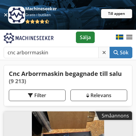
Machineseeker
Till appen
Gratis i butiken
Sälja
Sök
Cnc Arborrmaskin begagnade till salu
(9 213)
Filter
Relevans
Småannons