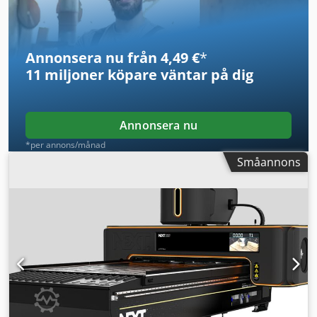
HSK 63F-konisk verktygsupptagning Dkjdeun Rqgepfx
Akqsr
Annonsera nu från 4,49 €
*
11 miljoner köpare
väntar på dig
Annonsera nu
*per annons/månad
Småannons