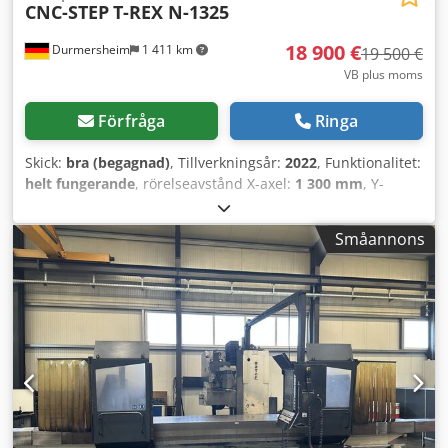
CNC-STEP
T-REX N-1325
18 900 €
Durmersheim
1 411 km
19 500 €
VB plus moms
Förfråga
Ringa
Skick:
bra (begagnad)
, Tillverkningsår:
2022
, Funktionalitet:
helt fungerande
, rörelseavstånd X-axel:
1 300 mm
, Y-
axelns rörelse:
2 500 mm
, rörelseavstånd Z-axel:
300 mm
,
arbetsstyckets höjd (max.):
300 mm
, bordlängd:
2 500 mm
,
Småannons
bordbredd:
1 300 mm
, Vi erbjuder denna väl underhållna
CNC-portfräs, modell CNC-STEP T-REX N-1325, tillverkad år
2022. Tillverkare: CNC-STEP Modell: T-REX N-1325
Tillverkningsår: 2022 Skick: bra Slaglängd: 1300x2500 mm
Z-axelhöjd: 300 mm Frässpindel: HQD-spindel, modell
GDF46-18Z/3,5 3,5 kW, max. varvtal 18 000 rpm
Vakuumpump, effekt 5,5 kW Fräsen fungerar problemfritt
och felfritt. Ett komplett set spännhylsor ER25 (3-16 mm)
ingår. Mobil verktygslängdmätare. Djdpfozkp A Hjx Akqjkr I
år har styrdatorn bytts ut, eftersom den gamla inte kunde