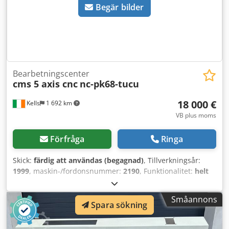
Begär bilder
Bearbetningscenter
cms 5 axis cnc
nc-pk68-tucu
18 000 €
Kells
1 692 km
VB plus moms
Förfråga
Ringa
Skick:
färdig att användas (begagnad)
, Tillverkningsår:
1999
, maskin-/fordonsnummer:
2190
, Funktionalitet:
helt
fungerande
, drifttimmar:
3 500 h
, 5-axlig CNC, använd för
många applikationer, med ny pekskärmsinställning och
Småannons
anpassad för ny luftkyld spindel, verktygsväxlare och
Spara sökning
Renishaw möjlig. Dksdpfx Akezhaqceqjr