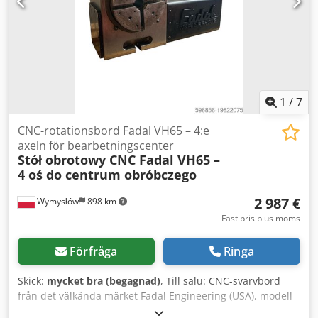
oss för mer information om denna maskin. • skick: Ny •
Strömförsörjning: 380 V, 3-fas Dedpfxsx E Efvj Akqskr •
Spindel: HSD, 9 kW, HSK F63 • Styrenhet: NC Studio (tyska
språket) • Verktygsväxlare: Linjär, 10 verktyg • Drivenheter:
Yaskawa servomotorer • Bord: Dubbelskiktat vakuumbord,
6 zoner Ytterligare utrustning • Vakuumsystem: 2 Becker
vakuumpumpar, 250 m³/h
1
/
7
CNC-rotationsbord Fadal VH65 – 4:e
axeln för bearbetningscenter
Stół obrotowy CNC Fadal VH65 –
4 oś do centrum obróbczego
2 987 €
Wymysłów
898 km
Fast pris plus moms
Förfråga
Ringa
Skick:
mycket bra (begagnad)
, Till salu: CNC-svarvbord
från det välkända märket Fadal Engineering (USA), modell
VH65. Professionell fjärde axel avsedd för