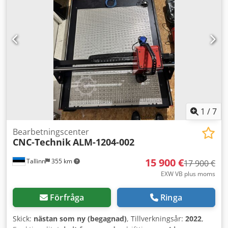
1
/
7
Bearbetningscenter
CNC-Technik
ALM-1204-002
15 900 €
Tallinn
355 km
17 900 €
EXW VB plus moms
Förfråga
Ringa
Skick:
nästan som ny (begagnad)
, Tillverkningsår:
2022
,