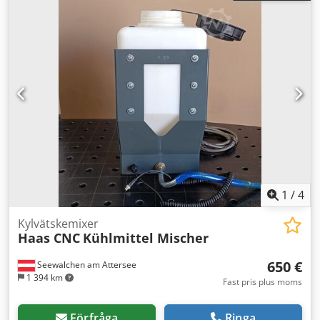
1
/
4
Kylvätskemixer
Haas CNC
Kühlmittel Mischer
650 €
Seewalchen am Attersee
1 394 km
Fast pris plus moms
Förfråga
Ringa