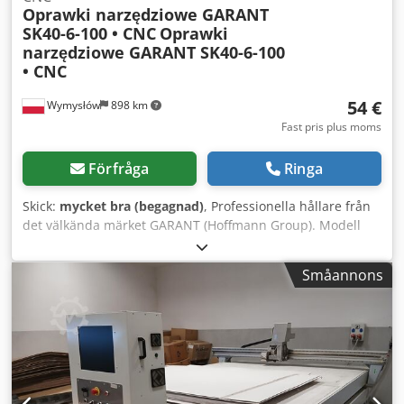
Oprawki narzędziowe GARANT
SK40-6-100 • CNC
Oprawki
narzędziowe GARANT SK40-6-100
• CNC
54 €
Wymysłów
898 km
Fast pris plus moms
Förfråga
Ringa
Skick:
mycket bra (begagnad)
, Professionella hållare från
det välkända märket GARANT (Hoffmann Group). Modell
300230 6 SK40-6-100 – spänndiameter Ø6 mm, längd 100
mm. • SK40-kona – CNC-standard • Spänndiameter Ø6 mm
Småannons
• Hållarlängd 100 mm • Max varvtal 25 000 rpm • Hög
precision och stabilitet vid fastspänning • Begagnat skick,
fungerande, redo för användning. -- PRISET AVSER 1 STYCK
-- Dodpfx Akew Sy D Esqekr