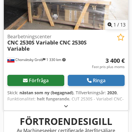
1
/
13
Bearbetningscenter
CNC 2530S Variable
CNC 2530S
Variable
3 400 €
Chorvátsky Grob
1 330 km
Fast pris plus moms
Förfråga
Ringa
Skick:
nästan som ny (begagnad)
, Tillverkningsår:
2020
,
Funktionalitet:
helt fungerande
, CUT 2530S - Variabel CNC-
maskin Dkodpfxowfdm Ee Akqer EPS-skärmaskin med 4
oberoende rörliga axlar och variabelt maskinbord.
FÖRTROENDESIGILL
Av Machineseeker certifierade återförsäljare