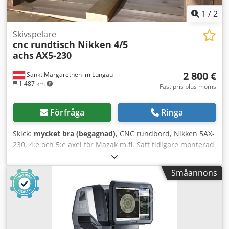
1
/
2
Skivspelare
cnc rundtisch Nikken 4/5
achs
AX5-230
2 800 €
Sankt Margarethen im Lungau
1 487 km
Fast pris plus moms
Förfråga
Ringa
Skick:
mycket bra (begagnad)
, CNC rundbord, Nikken 5AX-
230, 4:e och 5:e axel för Mazak m.fl. Satt tidigare monterad
på en VTC 300, säljes nu på grund av byte till ny 5-axlig
maskin. Dksdsp U Umkjpfx Akqjr
Småannons