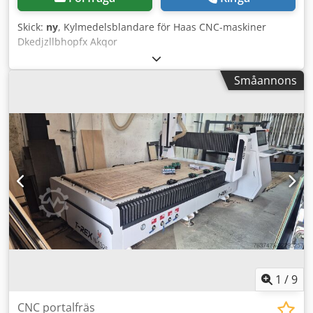
Skick:
ny
, Kylmedelsblandare för Haas CNC-maskiner
Dkedjzllbhopfx Akqor
Småannons
1
/
9
CNC portalfräs