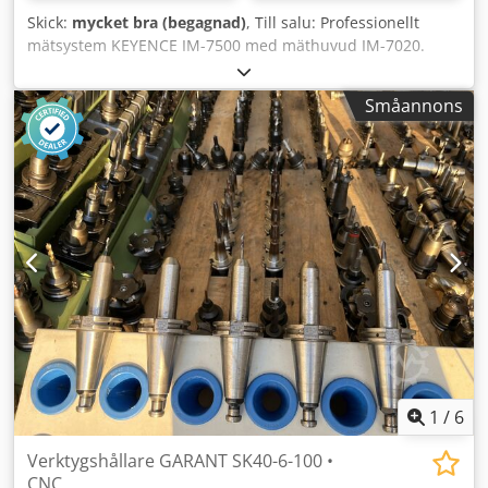
Skick:
mycket bra (begagnad)
, Till salu: Professionellt
mätsystem KEYENCE IM-7500 med mäthuvud IM-7020.
Utrustningen är avsedd för snabb och mycket noggrann
mätning av detaljer i produktion och kvalitetskontroll.
Småannons
Systemet möjliggör automatisk mätning av flera
dimensioner samtidigt med hjälp av kamera. Perfekt för
CNC-verkstäder, verktygsmakerier och industri. Tekniska
data Tillverkare: KEYENCE Modell: IM-7500 Mäthuvud: IM-
7020 Typ: optiskt mätsystem Tillverkningsland: Japan
Automatisk mätning med kamera Hög mätprecision Skick
Begagnad Fungerande Normala bruksspår Ingår i paketet
KEYENCE IM-7500-enhet IM-7020 mäthuvud Monitor
Styrningsenhet Tangentbord och mus Dkodpeyvv Trefx
Akqer Kablar
1
/
6
Verktygshållare GARANT SK40-6-100 •
CNC