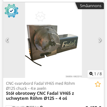
bearbetningscentra, särskilt Fadal VMC, men kan också
Småannons
integreras med andra CNC-maskiner med rätt styrenhet.
Tekniska specifikationer: • Modell: VH65 • Skivdiameter: 165
mm (6,5”) • Utväxling: 90:1 • Pneumatisk broms (M60 PÅ /
M61 AV) • Industriellt flerpoligt uttag • Serienummer:
4630298. Skick: begagnad, mekaniskt fungerande, normala
bruksspår. Robust och tung konstruktion – idealisk för
precisionsbearbetning med fyra axlar. Djdpfx Aow R St
Njkqskr
1
/
8
CNC-svarvbord Fadal VH65 med Röhm
Ø125 chuck – 4:e axeln
Stół obrotowy CNC Fadal VH65 z
uchwytem Röhm Ø125 – 4 oś