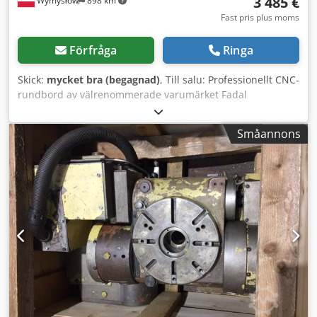
3 485 €
Wymysłów
898 km
Fast pris plus moms
Förfråga
Ringa
Skick:
mycket bra (begagnad)
, Till salu: Professionellt CNC-
rundbord av välrenommerade varumärket Fadal
Engineering (USA, dotterbolag till Giddings & Lewis Inc.),
modell VH65. Utrustad med Röhm ZG Ø125 mm
Småannons
svarvchuck, vilket avsevärt ökar användningsområdets
mångsidighet. Tekniska specifikationer: • Modell: VH65 •
Planskivans diameter: 165 mm (6,5”) • Utväxling: 90:1 •
Pneumatisk broms (M60 PÅ / M61 AV) • Röhm ZG Ø125 mm
svarvchuck – max 4000 rpm, vridmoment 80 Nm •
Serienummer: 6660297 • Industriell flerpolig anslutning
Skick: Begagnad, fullt fungerande mekaniskt, normala
bruksspår. Robust, tung konstruktion – garanti för
precision och lång livslängd. Klar att användas som extra
4:e axel i ett bearbetningscenter. Dsdpfxsw R Syij Akqjkr