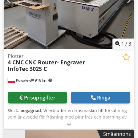
1
/
3
Plotter
4 CNC
CNC Router- Engraver
InfoTec 3025 C
Kowalew
918 km
Prisuppgifter
Ringa
Skick:
begagnad
, Vi erbjuder en fräsmaskin till försäljning
som är avsedd för fräsning med pinnfräs och borrning av
träbaserade material (MDF, spånskiva, OSB).
Arbetsbordsområde: Y=4000 mm X=2100 mm. Djdpfjzfirdsx
Småannons
Akqjkr